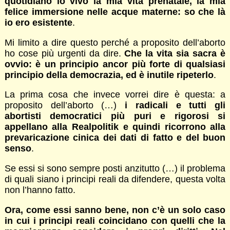
quotidiano io vivo la mia vita prenatale, la mia
felice immersione nelle acque materne: so che là
io ero esistente
.
Mi limito a dire questo perché a proposito dell’aborto
ho cose più urgenti da dire.
Che la vita sia sacra è
ovvio: è un principio ancor più forte di qualsiasi
principio della democrazia, ed è inutile ripeterlo
.
La prima cosa che invece vorrei dire è questa: a
proposito dell’aborto (…)
i radicali e tutti gli
abortisti democratici più puri e rigorosi si
appellano alla Realpolitik e quindi ricorrono alla
prevaricazione cinica dei dati di fatto e del buon
senso
.
Se essi si sono sempre posti anzitutto (…) il problema
di quali siano i principi reali da difendere, questa volta
non l’hanno fatto.
Ora, come essi sanno bene, non c’è un solo caso
in cui i principi reali coincidano con quelli che la