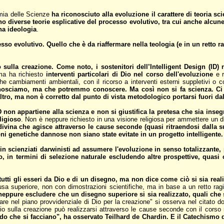
emia delle Scienze
ha riconosciuto alla evoluzione il carattere di teoria sc
o diverse teorie esplicative del processo evolutivo, tra cui anche alcune 
na ideologia
.
so evolutivo. Quello che è da riaffermare nella teologia (e in un retto 
io sulla creazione. Come noto, i sostenitori dell’Intelligent Design (I
ma ha richiesto
interventi particolari di Dio nel corso dell'evoluzione
e r
 cambiamenti ambientali, con il ricorso a interventi esterni suppletivi o cor
osciamo, ma che potremmo conoscere. Ma così non si fa scienza. Ci p
ltro, ma non è corretto dal punto di vista metodologico portarsi fuori d
D non appartiene alla scienza e non si giustifica la pretesa che sia inse
ligioso
. Non è neppure richiesto in una visione religiosa per ammettere un d
ivina che agisce attraverso le cause seconde (quasi ritraendosi dalla su
oni genetiche dannose non siano state evitate in un progetto intelligente.
n scienziati darwinisti ad assumere l'evoluzione in senso totalizzante, 
 in termini di selezione naturale escludendo altre prospettive, quasi 
tutti gli esseri da Dio e di un disegno, ma non dice come ciò si sia real
sa superiore, non con dimostrazioni scientifiche, ma in base a un retto rag
eppure escludere che un disegno superiore si sia realizzato, quali che s
rare nel piano provvidenziale di Dio per la creazione" si osserva nel citat
io sulla creazione può realizzarsi attraverso le cause seconde con il corso n
do che si facciano", ha osservato Teilhard de Chardin. E il Catechismo d