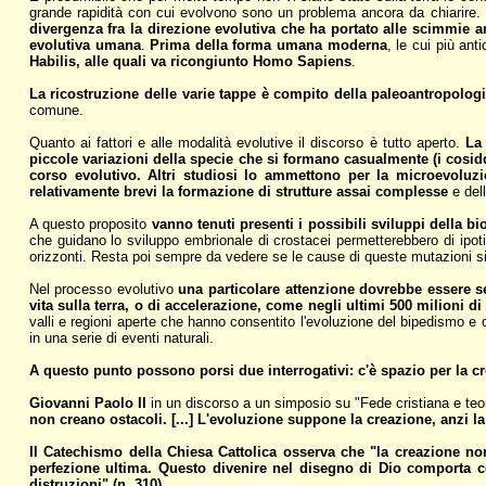
grande rapidità con cui evolvono sono un problema ancora da chiarire.
divergenza fra la direzione evolutiva che ha portato alle scimmie an
evolutiva umana
.
Prima della forma umana moderna
, le cui più ant
Habilis, alle quali va ricongiunto Homo Sapiens
.
La ricostruzione delle varie tappe è compito della paleoantropolog
comune.
Quanto ai fattori e alle modalità evolutive il discorso è tutto aperto.
La 
piccole variazioni della specie che si formano casualmente (i cosidd
corso evolutivo. Altri studiosi lo ammettono per la microevol
relativamente brevi la formazione di strutture assai complesse
e dell
A questo proposito
vanno tenuti presenti i possibili sviluppi della bi
che guidano lo sviluppo embrionale di crostacei permetterebbero di ipoti
orizzonti. Resta poi sempre da vedere se le cause di queste mutazioni s
Nel processo evolutivo
una particolare attenzione dovrebbe essere s
vita sulla terra, o di accelerazione, come negli ultimi 500 milioni di
valli e regioni aperte che hanno consentito l'evoluzione del bipedismo e de
in una serie di eventi naturali.
A questo punto possono porsi due interrogativi: c'è spazio per la c
Giovanni Paolo II
in un discorso a un simposio su "Fede cristiana e teor
non creano ostacoli. [...] L'evoluzione suppone la creazione, anzi 
Il Catechismo della Chiesa Cattolica osserva che "la creazione no
perfezione ultima. Questo divenire nel disegno di Dio comporta con
distruzioni" (n. 310).