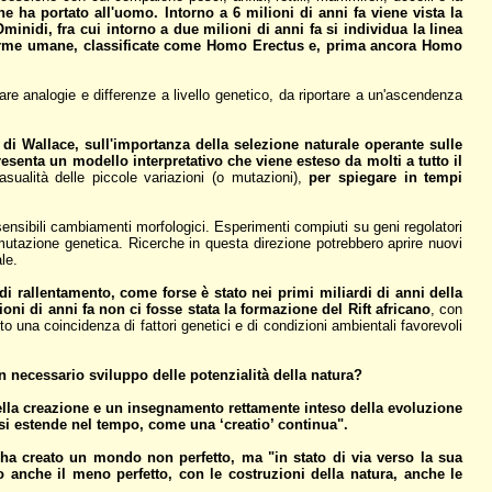
che ha portato all'uomo. Intorno a 6 milioni di anni fa viene vista la
inidi, fra cui intorno a due milioni di anni fa si individua la linea
forme umane, classificate come Homo Erectus e, prima ancora Homo
re analogie e differenze a livello genetico, da riportare a un'ascendenza
di Wallace, sull'importanza della selezione naturale operante sulle
esenta un modello interpretativo che viene esteso da molti a tutto il
asualità delle piccole variazioni (o mutazioni),
per spiegare in tempi
sibili cambiamenti morfologici. Esperimenti compiuti su geni regolatori
 mutazione genetica. Ricerche in questa direzione potrebbero aprire nuovi
le.
 rallentamento, come forse è stato nei primi miliardi di anni della
ioni di anni fa non ci fosse stata la formazione del Rift africano
, con
to una coincidenza di fattori genetici e di condizioni ambientali favorevoli
 necessario sviluppo delle potenzialità della natura?
lla creazione e un insegnamento rettamente inteso della evoluzione
si estende nel tempo, come una ‘creatio’ continua".
 ha creato un mondo non perfetto, ma "in stato di via verso la sua
o anche il meno perfetto, con le costruzioni della natura, anche le