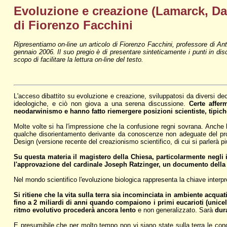
Evoluzione e creazione (Lamarck, Darw
di Fiorenzo Facchini
Ripresentiamo on-line un articolo di Fiorenzo Facchini, professore di An
gennaio 2006. Il suo pregio è di presentare sinteticamente i punti in discu
scopo di facilitare la lettura on-line del testo.
L'acceso dibattito su evoluzione e creazione, sviluppatosi da diversi dec
ideologiche, e ciò non giova a una serena discussione.
Certe affer
neodarwinismo e hanno fatto riemergere posizioni scientiste, tipich
Molte volte si ha l'impressione che la confusione regni sovrana. Anche 
qualche disorientamento derivante da conoscenze non adeguate del prob
Design (versione recente del creazionismo scientifico, di cui si parlerà p
Su questa materia il magistero della Chiesa, particolarmente negli 
l'approvazione del cardinale Joseph Ratzinger, un documento dell
Nel mondo scientifico l'evoluzione biologica rappresenta la chiave interpret
Si ritiene che la vita sulla terra sia incominciata in ambiente acquati
fino a 2 miliardi di anni quando compaiono i primi eucarioti (unicel
ritmo evolutivo procederà ancora lento
e non generalizzato. Sarà
dur
E presumibile che per molto tempo non vi siano state sulla terra le condi