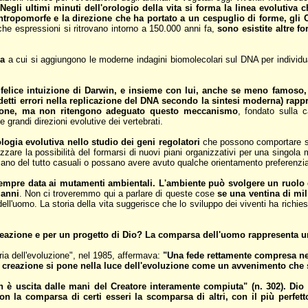
Negli ultimi minuti dell'orologio della vita si forma la linea evolutiva 
tropomorfe e la direzione che ha portato a un cespuglio di forme, gli Om
iche espressioni si ritrovano intorno a 150.000 anni fa,
sono esistite altre 
ia
a cui si aggiungono le moderne indagini biomolecolari sul DNA per individua
felice intuizione di Darwin, e insieme con lui, anche se meno famoso, 
etti errori nella replicazione del DNA secondo la sintesi moderna) rappr
uzione, ma non ritengono adeguato questo meccanismo
, fondato sulla c
e grandi direzioni evolutive dei vertebrati.
ologia evolutiva nello studio dei geni regolatori
che possono comportare sen
zzare la possibilità del formarsi di nuovi piani organizzativi per una singola
iano del tutto casuali o possano avere avuto qualche orientamento preferenzia
empre data ai mutamenti ambientali. L'ambiente può svolgere un ruolo di
 anni
. Non ci troveremmo qui a parlare di queste cose
se una ventina di mil
ll'uomo. La storia della vita suggerisce che lo sviluppo dei viventi ha richies
reazione e per un progetto di Dio? La comparsa dell'uomo rappresenta un
ia dell'evoluzione", nel 1985, affermava:
"Una fede rettamente compresa ne
la creazione si pone nella luce dell'evoluzione come un avvenimento che 
n è uscita dalle mani del Creatore interamente compiuta" (n. 302). Dio
 la comparsa di certi esseri la scomparsa di altri, con il più perfett