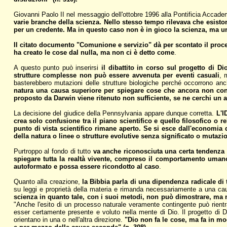
Giovanni Paolo II nel messaggio dell'ottobre 1996 alla Pontificia Accad
varie branche della scienza. Nello stesso tempo rilevava che esiston
per un credente. Ma in questo caso non è in gioco la scienza, ma u
Il citato documento "Comunione e servizio" dà per scontato il proces
ha creato le cose dal nulla, ma non ci è detto come
.
A questo punto può inserirsi
il dibattito in corso sul progetto di D
strutture complesse non può essere avvenuta per eventi casuali
, 
basterebbero mutazioni delle strutture biologiche perché occorrono anche
natura una causa superiore per spiegare cose che ancora non con
proposto da Darwin viene ritenuto non sufficiente, se ne cerchi un a
La decisione del giudice della Pennsylvania appare dunque corretta.
L'I
crea solo confusione tra il piano scientifico e quello filosofico o re
punto di vista scientifico rimane aperto. Se si esce dall'economia d
della natura o linee o strutture evolutive senza significato o mutazi
Purtroppo al fondo di tutto
va anche riconosciuta una certa tendenza i
spiegare tutta la realtà vivente, compreso il comportamento umano,
autoformato e possa essere ricondotto al caso
.
Quanto alla creazione,
la Bibbia parla di una dipendenza radicale di 
su leggi e proprietà della materia e rimanda necessariamente a una cau
scienza in quanto tale, con i suoi metodi, non può dimostrare, ma n
"Anche l'esito di un processo naturale veramente contingente può rient
esser certamente presente e voluto nella mente di Dio. Il progetto di D
orientano in una o nell'altra direzione.
"Dio non fa le cose, ma fa in mo