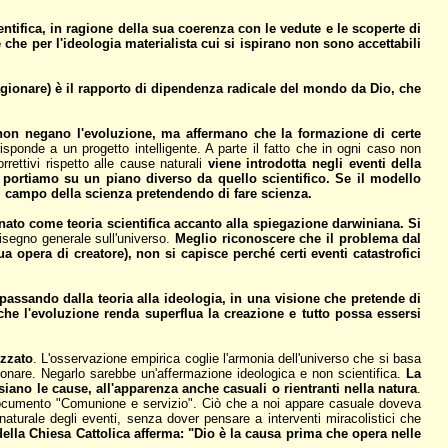
ientifica, in ragione della sua coerenza con le vedute e le scoperte di
che per l'ideologia materialista cui si ispirano non sono accettabili
ragionare) è il rapporto di dipendenza radicale del mondo da Dio, che
D) non negano l'evoluzione, ma affermano che la formazione di certe
isponde a un progetto intelligente. A parte il fatto che in ogni caso non
rettivi rispetto alle cause naturali
viene introdotta negli eventi della
ortiamo su un piano diverso da quello scientifico. Se il modello
al campo della scienza pretendendo di fare scienza.
gnato come teoria scientifica accanto alla spiegazione darwiniana. Si
isegno generale sull'universo.
Meglio riconoscere che il problema dal
a opera di creatore), non si capisce perché certi eventi catastrofici
passando dalla teoria alla ideologia, in una visione che pretende di
che l'evoluzione renda superflua la creazione e tutto possa essersi
izzato
. L'osservazione empirica coglie l'armonia dell'universo che si basa
ionare. Negarlo sarebbe un'affermazione ideologica e non scientifica.
La
iano le cause, all'apparenza anche casuali o rientranti nella natura
.
o documento "Comunione e servizio". Ciò che a noi appare casuale doveva
aturale degli eventi, senza dover pensare a interventi miracolistici che
ella Chiesa Cattolica afferma: "Dio è la causa prima che opera nelle