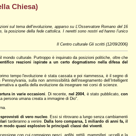
ella Chiesa)
icazioni sul tema dell’evoluzione, apparso su L’Osservatore Romano del 16
e, la posizione della fede cattolica. I neretti sono nostri ed hanno l’unico
Il Centro culturale Gli scritti (12/09/2006)
l mondo culturale. Purtroppo è inquinato da posizioni politiche, oltre che
ientifico reazioni ispirate a un certo dogmatismo nella difesa del
 primo tempo l'evoluzione è stata cassata e poi riammessa, è il segno di
nnsylvania, sulla non ammissibilità dell'insegnamento dell’Intelligent
ternativa a quella della evoluzione da insegnare nei corsi di scienze.
ertura in varie occasioni
. Di recente,
nel 2004
, è stato pubblicato,
con
 La persona umana creata a immagine di Dio".
rna.
, sprovvisti di vero nucleo
. Essi si ritrovano a lungo senza cambiamenti
lari
tarderanno a venire.
Dalla loro comparsa, 1 miliardo di anni fa, il
in modo quasi esplosivo le principali classi dei viventi
.
cessione con cui compaiono pesci, anfibi, rettili, mammiferi, uccelli e la