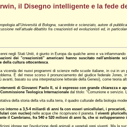
in, il Disegno intelligente e la fede d
tropologia all’Università di Bologna, sacerdote e scienziato, autore di pubbl
ssione nell’attuale dibattito fra creazionisti ed evoluzionisti ed, in particolar
enni negli Stati Uniti, è giunto in Europa da qualche anno e va infiammando i
mazioni dei "creazionisti" americani hanno suscitato nell'ambiente sc
e della cultura ottocentesca
.
la vicenda dei nuovi programmi di scienze nelle scuole italiane, in cui in un
lema. È del mese scorso il pronunciamento del giudice federale Jones, in Pe
iù avanti, basato su una interpretazione letterale della Genesi), come teoria al
interventi di Giovanni Paolo II, si è espresso con grande chiarezza e ap
a Commissione Teologica Internazionale
dal titolo: "Comunione e servizio.
ativa della storia della vita sulla terra, il quadro culturale della biologia mode
co intorno a 3,5-4 miliardi di anni fa con esseri unicellulari, i procarioti
lulari con nucleo)
nelle acque che ricoprivano il pianeta.
I viventi pluricellu
ante il Cambriano, fra 540 e 520 milioni di anni fa, che si svilupperanno 
zioni idonee per l'evoluzione degli animali e vegetali oggi viventi. Ma la suc