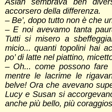
Aslan sembrava ben diver
accorsero della differenza.
– Be’, dopo tutto non è che un
– E noi avevamo tanta paura
Tutti si misero a sbeffeggia
micio... quanti topolini hai 
po’ di latte nel piattino, micett
– Oh... come possono fare
mentre le lacrime le rigavan
belve! Ora che avevano supe
Lucy e Susan si accorgevano
anche più bello, più coraggio