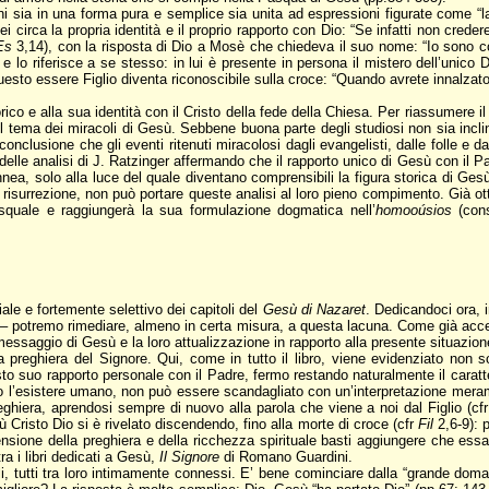
nni sia in una forma pura e semplice sia unita ad espressioni figurate come “la
circa la propria identità e il proprio rapporto con Dio: “Se infatti non credere
Es
3,14), con la risposta di Dio a Mosè che chiedeva il suo nome: “Io sono c
e lo riferisce a se stesso: in lui è presente in persona il mistero dell’unico 
esto essere Figlio diventa riconoscibile sulla croce: “Quando avrete innalzato i
ico e alla sua identità con il Cristo della fede della Chiesa. Per riassumere 
li: il tema dei miracoli di Gesù. Sebbene buona parte degli studiosi non sia in
 conclusione che gli eventi ritenuti miracolosi dagli evangelisti, dalle folle 
elle analisi di J. Ratzinger affermando che il rapporto unico di Gesù con il Pad
annea, solo alla luce del quale diventano comprensibili la figura storica di Ges
 risurrezione, non può portare queste analisi al loro pieno compimento. Già o
pasquale e raggiungerà la sua formulazione dogmatica nell’
homooúsios
(cons
ale e fortemente selettivo dei capitoli del
Gesù di Nazaret
. Dedicandoci ora, 
otremo rimediare, almeno in certa misura, a questa lacuna. Come già accenn
l messaggio di Gesù e la loro attualizzazione in rapporto alla presente situazion
la preghiera del Signore. Qui, come in tutto il libro, viene evidenziato non
to suo rapporto personale con il Padre, fermo restando naturalmente il caratte
o l’esistere umano, non può essere scandagliato con un’interpretazione merame
preghiera, aprendosi sempre di nuovo alla parola che viene a noi dal Figlio (cf
ù Cristo Dio si è rivelato discendendo, fino alla morte di croce (cfr
Fil
2,6-9): 
nsione della preghiera e della ricchezza spirituale basti aggiungere che essa
a i libri dedicati a Gesù,
Il Signore
di Romano Guardini.
ili, tutti tra loro intimamente connessi. E’ bene cominciare dalla “grande dom