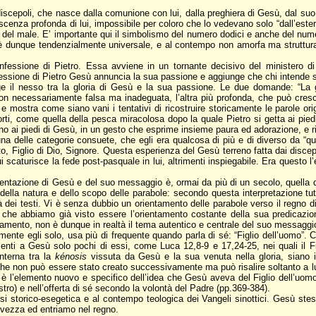
discepoli, che nasce dalla comunione con lui, dalla preghiera di Gesù, dal suo
cenza profonda di lui, impossibile per coloro che lo vedevano solo “dall’esterno
 del male. E’ importante qui il simbolismo del numero dodici e anche del nume
dunque tendenzialmente universale, e al contempo non amorfa ma strutturata
confessione di Pietro. Essa avviene in un tornante decisivo del minister
onfessione di Pietro Gesù annuncia la sua passione e aggiunge che chi intende
ge il nesso tra la gloria di Gesù e la sua passione. Le due domande: “La ge
 necessariamente falsa ma inadeguata, l’altra più profonda, che può cresc
e mostra come siano vani i tentativi di ricostruire storicamente le parole origin
orti, come quella della pesca miracolosa dopo la quale Pietro si getta ai pie
ano ai piedi di Gesù, in un gesto che esprime insieme paura ed adorazione, e ri
na delle categorie consuete, che egli era qualcosa di più e di diverso da “qua
sto, Figlio di Dio, Signore. Questa esperienza del Gesù terreno fatta dai disce
i scaturisce la fede post-pasquale in lui, altrimenti inspiegabile. Era questo
esentazione di Gesù e del suo messaggio è, ormai da più di un secolo, quella 
o della natura e dello scopo delle parabole: secondo questa interpretazione tu
à dei testi. Vi è senza dubbio un orientamento delle parabole verso il regno d
llo che abbiamo già visto essere l’orientamento costante della sua predicaz
mento, non è dunque in realtà il tema autentico e centrale del suo messaggi
nte egli solo, usa più di frequente quando parla di sé: “Figlio dell’uomo”. Co
isalenti a Gesù solo pochi di essi, come Luca 12,8-9 e 17,24-25, nei quali i
interna tra la
kénosis
vissuta da Gesù e la sua venuta nella gloria, siano 
he non può essere stato creato successivamente ma può risalire soltanto a lui.
ia è l’elemento nuovo e specifico dell’idea che Gesù aveva del Figlio dell’uo
ostro) e nell’offerta di sé secondo la volontà del Padre (pp.369-384).
i storico-esegetica e al contempo teologica dei Vangeli sinottici. Gesù stess
alvezza ed entriamo nel regno.