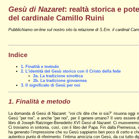
Gesù di Nazaret
: realtà storica e po
del cardinale Camillo Ruini
Pubblichiamo on-line sul nostro sito la relazione di S.Em. il cardinal Cam
Indice
1. Finalità e metodo
2. L’identità del Gesù storico con il Cristo della fede
2a. La tradizione sinottica
2b. La tradizione giovannea
3. Il significato di Gesù per noi
1. Finalità e metodo
La domanda di Gesù di Nazaret: “voi chi dite che io sia?” risuona oggi n
Gesù “per me”, e anche “per noi”, per il genere umano? Il vero essere d
libro di Joseph Ratzinger-Benedetto XVI
Gesù di Nazaret
. Ci muoveremo 
Ci troviamo in sintonia, così, con il libro del Papa. Fin dalla
Premessa
, 
ha generato l’impressione che su Gesù sappiamo ben poco di certo e che s
autentico punto di riferimento: l’intima amicizia con Gesù, da cui tutto 