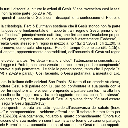
n tutti i discorsi e in tutte le azioni di Gesù. Viene rovesciata così la tesi
o non farebbe parte (pp.28 e 74).
quindi il rapporto di Gesù con i discepoli e la confessione di Pietro, e
la cristologia. Perciò Bultmann sostiene che il Gesù storico non fa parte
a questione fondamentale è il rapporto tra il regno e Gesù, prima che il
a e “politica”, principalmente cattolica, che finisce con l’escludere proprio
e ed opera; l’aspetto nuovo del suo annuncio è esattamente l’“adesso”, il
realtà Gesù stesso è “il regno in mezzo a noi” (
Lc
17,20-21; cfr 11,20), la
ente nuovo, come colui che opera. Perciò il tempo è compiuto (
Mc
1,15) e
rsi aspetti, apparentemente contraddittori, dell’annuncio di Gesù sul regno
e celebri antitesi “Fu detto – ma io vi dico”, l’attenzione si concentra sul
la Legge e i Profeti; non sono venuto per abolire ma per dare compimento”
poteva e può permettersi. Le folle lo percepiscono, tanto che il popolo “si
Mt
7,28-29 e parall.). Così facendo, o Gesù profanava la maestà di Dio,
o ora in italiano dalle edizioni San Paolo. Si tratta di un grande studioso,
oltare Gesù e di parlare con lui, per poi confrontare la sua parola con le
er lui rispetto e amore, sempre riprende a parlare con lui, ma alla fine
o nulla della Legge, ma vi ha però aggiunto un’unica cosa, “se stesso”:
on seguirlo. Egli cita le parole di Gesù al giovane ricco: “Se vuoi essere
l seguire Gesù (pp.129-132).
ene quindi mostrata anzitutto riguardo all’osservanza del sabato (terzo
e” e antropocentrica – sebbene affermi che “il sabato è stato fatto per
(pp.132-138). Analogamente, riguardo al quarto comandamento “Onora tuo
icono che sua madre e i suoi fratelli stanno fuori e cercano di parlargli,
raele Eterno” in una comunità che ha al suo centro Gesù e il suo rapporto