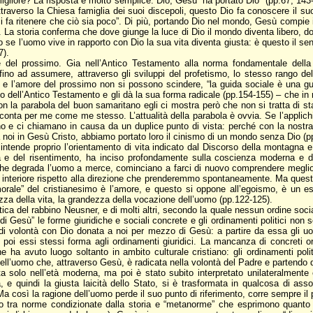
gliore? La risposta è molto semplice: Dio, Gesù “ha portato Dio” (pp.67; 143-
ttraverso la Chiesa famiglia dei suoi discepoli, questo Dio fa conoscere il s
 fa ritenere che ciò sia poco”. Di più, portando Dio nel mondo, Gesù compie 
alità. La storia conferma che dove giunge la luce di Dio il mondo diventa libero
o se l’uomo vive in rapporto con Dio la sua vita diventa giusta: è questo il s
7).
 del prossimo. Gia nell’Antico Testamento alla norma fondamentale dell
 fino ad assumere, attraverso gli sviluppi del profetismo, lo stesso rango de
 e l’amore del prossimo non si possono scindere, “la guida sociale è una gu
ismo dell’Antico Testamento e gli dà la sua forma radicale (pp.154-155) – che i
n la parabola del buon samaritano egli ci mostra però che non si tratta di stab
conta per me come me stesso. L’attualità della parabola è ovvia. Se l’applich
no e ci chiamano in causa da un duplice punto di vista: perché con la nostra v
 a noi in Gesù Cristo, abbiamo portato loro il cinismo di un mondo senza Dio (p
i intende proprio l’orientamento di vita indicato dal Discorso della montagna e
idia e del risentimento, ha inciso profondamente sulla coscienza moderna e 
 che degrada l’uomo a merce, cominciano a farci di nuovo comprendere meglio 
 interiore rispetto alla direzione che prenderemmo spontaneamente. Ma questa
morale” del cristianesimo è l’amore, e questo si oppone all’egoismo, è un 
ezza della vita, la grandezza della vocazione dell’uomo (pp.122-125).
ica del rabbino Neusner, e di molti altri, secondo la quale nessun ordine so
 Gesù” le forme giuridiche e sociali concrete e gli ordinamenti politici non s
di volontà con Dio donata a noi per mezzo di Gesù: a partire da essa gli uom
e poi essi stessi forma agli ordinamenti giuridici. La mancanza di concreti 
ha avuto luogo soltanto in ambito culturale cristiano: gli ordinamenti politi
à dell’uomo che, attraverso Gesù, è radicata nella volontà del Padre e partendo d
olo nell’età moderna, ma poi è stato subito interpretato unilateralmente e fa
e quindi la giusta laicità dello Stato, si è trasformata in qualcosa di assol
 così la ragione dell’uomo perde il suo punto di riferimento, corre sempre il 
 tra norme condizionate dalla storia e “metanorme” che esprimono quanto è