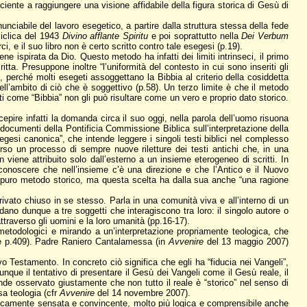
ciente a raggiungere una visione affidabile della figura storica di Gesù di
nciabile del lavoro esegetico, a partire dalla struttura stessa della fede
ciclica del 1943
Divino afflante Spiritu
e poi soprattutto nella
Dei Verbum
e il suo libro non è certo scritto contro tale esegesi (p.19).
ene ispirata da Dio. Questo metodo ha infatti dei limiti intrinseci, il primo
tta. Presuppone inoltre “l’uniformità del contesto in cui sono inseriti gli
 perché molti esegeti assoggettano la Bibbia al criterio della cosiddetta
ll’ambito di ciò che è soggettivo (p.58). Un terzo limite è che il metodo
ritti come “Bibbia” non gli può risultare come un vero e proprio dato storico.
pire infatti la domanda circa il suo oggi, nella parola dell’uomo risuona
e documenti della Pontificia Commissione Biblica sull’interpretazione della
egesi canonica”, che intende leggere i singoli testi biblici nel complesso
rso un processo di sempre nuove riletture dei testi antichi che, in una
viene attribuito solo dall’esterno a un insieme eterogeneo di scritti. In
conoscere che nell’insieme c’è una direzione e che l’Antico e il Nuovo
al puro metodo storico, ma questa scelta ha dalla sua anche “una ragione
rivato chiuso in se stesso. Parla in una comunità viva e all’interno di un
ano dunque a tre soggetti che interagiscono tra loro: il singolo autore o
ttraverso gli uomini e la loro umanità (pp.16-17).
i metodologici e mirando a un’interpretazione propriamente teologica, che
19 e p.409). Padre Raniero Cantalamessa (in
Avvenire
del 13 maggio 2007)
Testamento. In concreto ciò significa che egli ha “fiducia nei Vangeli”,
unque il tentativo di presentare il Gesù dei Vangeli come il Gesù reale, il
nde osservato giustamente che non tutto il reale è “storico” nel senso di
ssa teologia (cfr
Avvenire
del 14 novembre 2007).
toricamente sensata e convincente, molto più logica e comprensibile anche