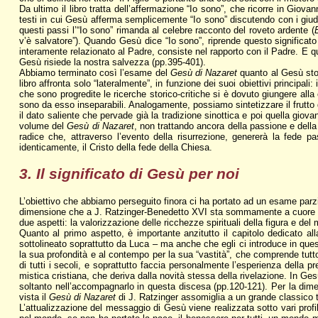
Da ultimo il libro tratta dell’affermazione “Io sono”, che ricorre in Giova
testi in cui Gesù afferma semplicemente “Io sono” discutendo con i giudei 
questi passi l’“Io sono” rimanda al celebre racconto del roveto ardente (
v’è salvatore”). Quando Gesù dice “Io sono”, riprende questo significato 
interamente relazionato al Padre, consiste nel rapporto con il Padre. E qu
Gesù risiede la nostra salvezza (pp.395-401).
Abbiamo terminato così l’esame del
Gesù di Nazaret
quanto al Gesù stor
libro affronta solo “lateralmente”, in funzione dei suoi obiettivi principa
che sono progredite le ricerche storico-critiche si è dovuto giungere alla
sono da esso inseparabili. Analogamente, possiamo sintetizzare il frutto d
il dato saliente che pervade già la tradizione sinottica e poi quella giov
volume del
Gesù di Nazaret
, non trattando ancora della passione e della
radice che, attraverso l’evento della risurrezione, genererà la fede 
identicamente, il Cristo della fede della Chiesa.
3. Il significato di Gesù per noi
L’obiettivo che abbiamo perseguito finora ci ha portato ad un esame parzi
dimensione che a J. Ratzinger-Benedetto XVI sta sommamente a cuore – p
due aspetti: la valorizzazione delle ricchezze spirituali della figura e de
Quanto al primo aspetto, è importante anzitutto il capitolo dedicato al
sottolineato soprattutto da Luca – ma anche che egli ci introduce in ques
la sua profondità e al contempo per la sua “vastità”, che comprende tutt
di tutti i secoli, e soprattutto faccia personalmente l’esperienza della 
mistica cristiana, che deriva dalla novità stessa della rivelazione. In Ges
soltanto nell’accompagnarlo in questa discesa (pp.120-121). Per la dime
vista il
Gesù di Nazaret
di J. Ratzinger assomiglia a un grande classico tr
L’attualizzazione del messaggio di Gesù viene realizzata sotto vari prof