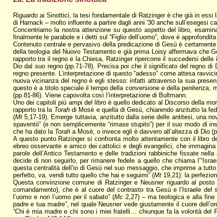
Riguardo ai Sinottici, la tesi fondamentale di Ratzinger è che già in essi la
di Harnack – molto influente a partire dagli anni '30 anche sull’esegesi c
Concentriamo la nostra attenzione su questo aspetto del libro, esaminan
finalmente le parabole e i detti sul “Figlio dell’uomo”, dove è approfondit
Contenuto centrale e pervasivo della predicazione di Gesù è certamente c
della teologia del Nuovo Testamento e già prima Loisy affermava che Ges
rapporto tra il regno e la Chiesa, Ratzinger ripercorre il succedersi delle 
Dio dal suo regno (pp.71-78). Precisa poi che il significato del regno d
regno presente. L’interpretazione di questo “adesso” come attesa ravvicin
nuova vicinanza del regno è egli stesso: infatti attraverso la sua prese
questo è a titolo speciale il tempo della conversione e della penitenza, m
(pp.81-86). Viene capovolta così l’interpretazione di Bultmann.
Uno dei capitoli più ampi del libro è quello dedicato al Discorso della mo
rapporto tra la
Torah
di Mosè e quella di Gesù, chiarendo anzitutto la fed
(
Mt
5,17-19). Emerge tuttavia, anzitutto dalla serie delle antitesi, una no
spaventò” (e non semplicemente “rimase stupito”) per il suo modo di in
che ha dato la
Torah
a Mosè, o invece egli è davvero all’altezza di Dio (
A questo punto Ratzinger si confronta molto attentamente con il libro
ebreo osservante e amico dei cattolici e degli evangelici, che immagina d
parole dell’Antico Testamento e delle tradizioni rabbiniche fissate nella
decide di non seguirlo, per rimanere fedele a quello che chiama l’“Isr
questa centralità dell’io di Gesù nel suo messaggio, che imprime a tutto 
perfetto, va, vendi tutto quello che hai e seguimi” (
Mt
19,21): la perfezio
Questa convinzione comune di Ratzinger e Neusner riguardo al posto dec
comandamento), che è al cuore del contrasto tra Gesù e l’Israele del s
l’uomo e non l’uomo per il sabato” (
Mc
2,27) – ma teologica e alla fine c
padre e tua madre”, nel quale Neusner vede giustamente il cuore dell’ordi
“Chi è mia madre e chi sono i miei fratelli… chiunque fa la volontà del 