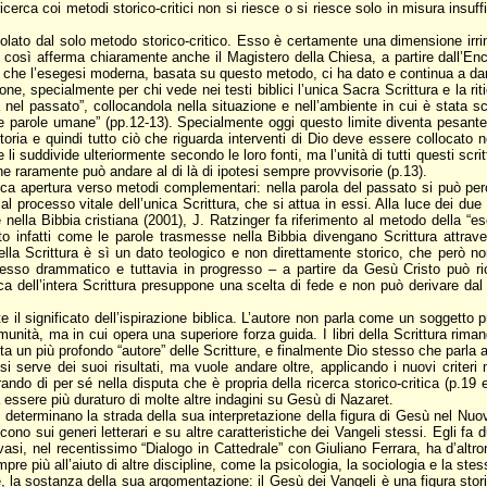
rca coi metodi storico-critici non si riesce o si riesce solo in misura insuffi
olato dal solo metodo storico-critico. Esso è certamente una dimensione irrinu
ci: così afferma chiaramente anche il Magistero della Chiesa, a partire dall’En
he l’esegesi moderna, basata su questo metodo, ci ha dato e continua a darci, 
one, specialmente per chi vede nei testi biblici l’unica Sacra Scrittura e la riti
el passato”, collocandola nella situazione e nell’ambiente in cui è stata scri
ome parole umane” (pp.12-13). Specialmente oggi questo limite diventa pesante,
ia e quindi tutto ciò che riguarda interventi di Dio deve essere collocato ne
 e li suddivide ulteriormente secondo le loro fonti, ma l’unità di tutti questi sc
 raramente può andare al di là di ipotesi sempre provvisorie (p.13).
ca apertura verso metodi complementari: nella parola del passato si può perce
al processo vitale dell’unica Scrittura, che si attua in essi. Alla luce dei du
nella Bibbia cristiana (2001), J. Ratzinger fa riferimento al metodo della “es
o infatti come le parole trasmesse nella Bibbia divengano Scrittura attrave
a Scrittura è sì un dato teologico e non direttamente storico, che però non 
esso drammatico e tuttavia in progresso – a partire da Gesù Cristo può ri
ica dell’intera Scrittura presuppone una scelta di fede e non può derivare d
 il significato dell’ispirazione biblica. L’autore non parla come un soggetto p
ità, ma in cui opera una superiore forza guida. I libri della Scrittura rimand
ta un più profondo “autore” delle Scritture, e finalmente Dio stesso che parla a
si serve dei suoi risultati, ma vuole andare oltre, applicando i nuovi criter
trando di per sé nella disputa che è propria della ricerca storico-critica (p.
à essere più duraturo di molte altre indagini su Gesù di Nazaret.
terminano la strada della sua interpretazione della figura di Gesù nel Nuovo 
o sui generi letterari e su altre caratteristiche dei Vangeli stessi. Egli fa d
si, nel recentissimo “Dialogo in Cattedrale” con Giuliano Ferrara, ha d’altro
empre più all’aiuto di altre discipline, come la psicologia, la sociologia e la ste
te, la sostanza della sua argomentazione: il Gesù dei Vangeli è una figura s