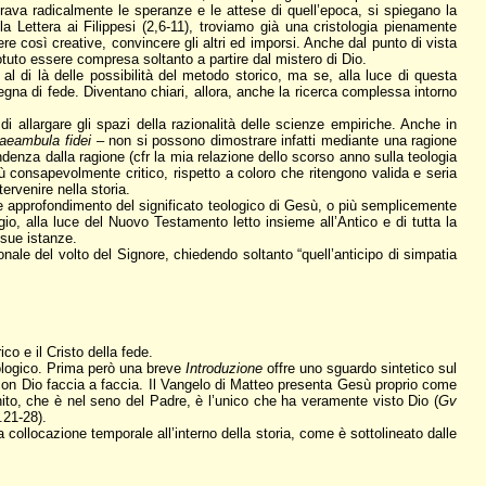
perava radicalmente le speranze e le attese di quell’epoca, si spiegano la
la Lettera ai Filippesi (2,6-11), troviamo già una cristologia pienamente
e così creative, convincere gli altri ed imporsi. Anche dal punto di vista
 potuto essere compresa soltanto a partire dal mistero di Dio.
di là delle possibilità del metodo storico, ma se, alla luce di questa
degna di fede. Diventano chiari, allora, anche la ricerca complessa intorno
di allargare gli spazi della razionalità delle scienze empiriche. Anche in
raeambula fidei
– non si possono dimostrare infatti mediante una ragione
enza dalla ragione (cfr la mia relazione dello scorso anno sulla teologia
ù consapevolmente critico, rispetto a coloro che ritengono valida e seria
rvenire nella storia.
nde approfondimento del significato teologico di Gesù, o più semplicemente
gio, alla luce del Nuovo Testamento letto insieme all’Antico e di tutta la
 sue istanze.
le del volto del Signore, chiedendo soltanto “quell’anticipo di simpatia
o e il Cristo della fede.
nologico. Prima però una breve
Introduzione
offre uno sguardo sintetico sul
con Dio faccia a faccia. Il Vangelo di Matteo presenta Gesù proprio come
nito, che è nel seno del Padre, è l’unico che ha veramente visto Dio (
Gv
.21-28).
a collocazione temporale all’interno della storia, come è sottolineato dalle