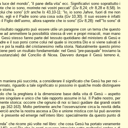
 luce del mondo”, “il pane della vita” ecc. Significativi sono soprattutto i
te che io sono, morirete nei vostri peccati” (
Gv
8,24; cfr 8,28 e 8,58). In
olui che sono” (cfr anche
Is
43,10-11: “Io, io sono
Jahve
, fuori di me non
Dio, egli e il Padre sono una cosa sola (
Gv
10,30). Il suo essere è infatti
l Figlio dell’uomo, allora saprete che io sono” (
Gv
8,28): nell’“Io sono” di
il risultato raggiunto può essere utile un paragone con un tema che questo
cline ad ammettere la possibilità stessa di veri e propri miracoli, man mano
e da Gesù stesso fanno parte del tessuto quotidiano del ministero di Gesù e
re e il suo porsi come colui nel quale si incontra Dio e si viene salvati è
ù e poi la realtà del cristianesimo nella storia. Naturalmente questo primo
ttiene però un risultato fondamentale: nel Gesù “pre-pasquale” troviamo la
ustanziale) del Concilio di Nicea. Davvero dunque il Gesù terreno è,
in maniera più succinta, a considerare il significato che Gesù ha per noi –
ato, riguardo a tale significato si possono in qualche modo distinguere
e storica.
 solo che la preghiera è la dimensione base della vita di Gesù – aspetto
re singolare e unico che tale rapporto assume in lui. Il Padre nostro, per
nte storica: occorre che ognuno di noi si lasci guidare dai grandi oranti
r pp.162-163). Molto pertinente anche l’osservazione circa la novità della
perciò anche la nostra ascesa a Dio e unione mistica con lui può avvenire
 è presente ed emerge nell’intero libro: specialmente da questo punto di
anda” che ricorre più volte nel libro: che cosa Gesù ha portato veramente