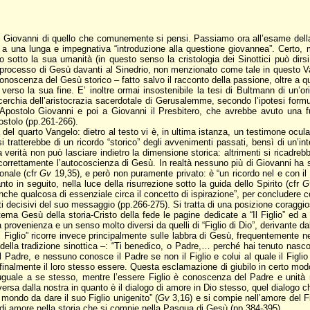
 Giovanni di quello che comunemente si pensi. Passiamo ora all’esame della 
e) a una lunga e impegnativa “introduzione alla questione giovannea”. Certo, 
tto la sua umanità (in questo senso la cristologia dei Sinottici può dirsi “
il processo di Gesù davanti al Sinedrio, non menzionato come tale in questo Va
onoscenza del Gesù storico – fatto salvo il racconto della passione, oltre a qua
e verso la sua fine. E’ inoltre ormai insostenibile la tesi di Bultmann di un’o
cerchia dell’aristocrazia sacerdotale di Gerusalemme, secondo l’ipotesi formu
Apostolo Giovanni e poi a Giovanni il Presbitero, che avrebbe avuto una f
ostolo (pp.261-266).
a del quarto Vangelo: dietro al testo vi è, in ultima istanza, un testimone ocu
si tratterebbe di un ricordo “storico” degli avvenimenti passati, bensì di un’in
verità non può lasciare indietro la dimensione storica: altrimenti si ricadre
correttamente l’autocoscienza di Gesù. In realtà nessuno più di Giovanni ha s
sonale (cfr
Gv
19,35), e però non puramente privato: è “un ricordo nel e con il n
to in seguito, nella luce della risurrezione sotto la guida dello Spirito (cfr
G
che qualcosa di essenziale circa il concetto di ispirazione”, per concludere
uti decisivi del suo messaggio (pp.266-275). Si tratta di una posizione corag
ema Gesù della storia-Cristo della fede le pagine dedicate a “Il Figlio” ed a
a provenienza e un senso molto diversi da quelli di “Figlio di Dio”, derivante d
iglio” ricorre invece principalmente sulle labbra di Gesù, frequentemente n
la tradizione sinottica –: “Ti benedico, o Padre,… perché hai tenuto nascoste
Padre, e nessuno conosce il Padre se non il Figlio e colui al quale il Figlio l
nalmente il loro stesso essere. Questa esclamazione di giubilo in certo modo c
guale a se stesso, mentre l’essere Figlio è conoscenza del Padre e unità nel 
versa dalla nostra in quanto è il dialogo di amore in Dio stesso, quel dialogo c
l mondo da dare il suo Figlio unigenito” (
Gv
3,16) e si compie nell’amore del Fig
ro di amore nella storia che si compie nella Pasqua di Gesù (pp.384-395).