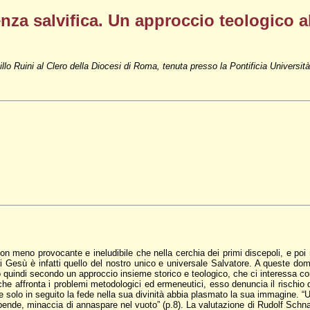
tenza salvifica. Un approccio teologico a
illo Ruini al Clero della Diocesi di Roma, tenuta presso la Pontificia Universi
on meno provocante e ineludibile che nella cerchia dei primi discepoli, e po
i Gesù è infatti quello del nostro unico e universale Salvatore. A queste d
quindi secondo un approccio insieme storico e teologico, che ci interessa co
che affronta i problemi metodologici ed ermeneutici, esso denuncia il rischio 
olo in seguito la fede nella sua divinità abbia plasmato la sua immagine. “U
dipende, minaccia di annaspare nel vuoto” (p.8). La valutazione di Rudolf Schn