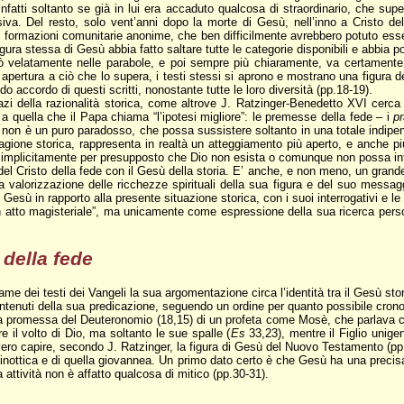
. Infatti soltanto se già in lui era accaduto qualcosa di straordinario, che su
iva. Del resto, solo vent’anni dopo la morte di Gesù, nell’inno a Cristo del
 formazioni comunitarie anonime, che ben difficilmente avrebbero potuto esser
figura stessa di Gesù abbia fatto saltare tutte le categorie disponibili e abbia
velatamente nelle parabole, e poi sempre più chiaramente, va certamente al 
 apertura a ciò che lo supera, i testi stessi si aprono e mostrano una figura 
o accordo di questi scritti, nonostante tutte le loro diversità (pp.18-19).
pazi della razionalità storica, come altrove J. Ratzinger-Benedetto XVI cerca 
 quella che il Papa chiama “l’ipotesi migliore”: le premesse della fede – i
p
 non è un puro paradosso, che possa sussistere soltanto in una totale indipend
agione storica, rappresenta in realtà un atteggiamento più aperto, e anche pi
implicitamente per presupposto che Dio non esista o comunque non possa inte
à del Cristo della fede con il Gesù della storia. E’ anche, e non meno, un gra
lla valorizzazione delle ricchezze spirituali della sua figura e del suo messag
 Gesù in rapporto alla presente situazione storica, con i suoi interrogativi e le
atto magisteriale”, ma unicamente come espressione della sua ricerca persona
 della fede
dei testi dei Vangeli la sua argomentazione circa l’identità tra il Gesù storic
 contenuti della sua predicazione, seguendo un ordine per quanto possibile cro
lla promessa del Deuteronomio (18,15) di un profeta come Mosè, che parlava 
il volto di Dio, ma soltanto le sue spalle (
Es
33,23), mentre il Figlio unige
vero capire, secondo J. Ratzinger, la figura di Gesù del Nuovo Testamento (pp
e sinottica e di quella giovannea. Un primo dato certo è che Gesù ha una precis
 attività non è affatto qualcosa di mitico (pp.30-31).