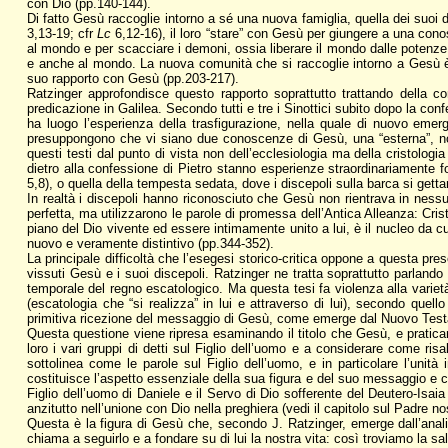
con Dio (pp.140-144).
Di fatto Gesù raccoglie intorno a sé una nuova famiglia, quella dei suoi 
3,13-19; cfr
Lc
6,12-16), il loro “stare” con Gesù per giungere a una conos
al mondo e per scacciare i demoni, ossia liberare il mondo dalle potenze
e anche al mondo. La nuova comunità che si raccoglie intorno a Gesù è 
suo rapporto con Gesù (pp.203-217).
Ratzinger approfondisce questo rapporto soprattutto trattando della 
predicazione in Galilea. Secondo tutti e tre i Sinottici subito dopo la c
ha luogo l’esperienza della trasfigurazione, nella quale di nuovo emer
presuppongono che vi siano due conoscenze di Gesù, una “esterna”, non
questi testi dal punto di vista non dell’ecclesiologia ma della cristologia 
dietro alla confessione di Pietro stanno esperienze straordinariamente f
5,8), o quella della tempesta sedata, dove i discepoli sulla barca si gett
In realtà i discepoli hanno riconosciuto che Gesù non rientrava in nessu
perfetta, ma utilizzarono le parole di promessa dell’Antica Alleanza: Cri
piano del Dio vivente ed essere intimamente unito a lui, è il nucleo da cu
nuovo e veramente distintivo (pp.344-352).
La principale difficoltà che l’esegesi storico-critica oppone a questa pr
vissuti Gesù e i suoi discepoli. Ratzinger ne tratta soprattutto parland
temporale del regno escatologico. Ma questa tesi fa violenza alla variet
(escatologia che “si realizza” in lui e attraverso di lui), secondo que
primitiva ricezione del messaggio di Gesù, come emerge dal Nuovo Testa
Questa questione viene ripresa esaminando il titolo che Gesù, e praticame
loro i vari gruppi di detti sul Figlio dell’uomo e a considerare come r
sottolinea come le parole sul Figlio dell’uomo, e in particolare l’unità 
costituisce l’aspetto essenziale della sua figura e del suo messaggio e c
Figlio dell’uomo di Daniele e il Servo di Dio sofferente del Deutero-Isa
anzitutto nell’unione con Dio nella preghiera (vedi il capitolo sul Padre n
Questa è la figura di Gesù che, secondo J. Ratzinger, emerge dall’analis
chiama a seguirlo e a fondare su di lui la nostra vita: così troviamo la s