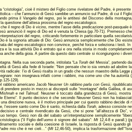
 “cristologia”, cioè il mistero del Figlio come rivelatore del Padre, è presente i
attolica – che l’annuncio di Gesù sarebbe un annuncio sul Padre, di cui il Figli
do prima il Vangelo del regno, poi le antitesi del Discorso della montagna, 
a la questione dell’attesa prossima del regno escatologico.
he il regno di Dio è vicino, mentre l’asse della predicazione post-pasquale è 
ù annunciò il regno di Dio ed è venuta la Chiesa (pp.70-71). Premesso che l
interpretazioni del regno, criticando fortemente in particolare quella secolarist
i Dio è la signoria attuale di Dio: Gesù annuncia semplicemente che Dio esist
ata del regno escatologico non convince, perché forza e seleziona i testi. In 
nza e la sua attività Dio è entrato qui e ora nella storia in modo completam
a anche della gioia. A partire da questo dato centrale si ricongiungono i dive
ntagna. Nella sua seconda parte, intitolata “La
Torah
del Messia”, partendo dall
eltà di Gesù alla fede di Israele: “Non pensate che io sia venuto ad abolire 
vità radicale: l’io di Gesù risalta in un grado che nessun maestro della Legge 
segnare: non insegnava infatti come i rabbini, ma come uno che ha autorità (
pp.125-129).
 del rabbino americano Jacob Neusner
Un rabbino parla con Gesù
, ripubblicat
i prendere posto in mezzo ai discepoli sulle “montagne” della Galilea, di asc
Mishnah
e nel
Talmud
. Neusner è toccato dalla grandezza di Gesù, mostra p
aele Eterno”. Il punto decisivo è che secondo Neusner Gesù non ha tralasciat
una direzione nuova, è il motivo principale per cui questo rabbino decide di n
ne, l’essere santo come Dio è santo, richiesta dalla
Torah
, adesso consiste ne
isivo e centrale rivendicato da Gesù, che si pone “all’altezza di Dio”, vi
uo tempo. Gesù non dà del sabato un’interpretazione semplicemente “liberal
ristologica (“il Figlio dell’uomo è signore del sabato”:
Mt
12,4-8 e parall.) 
namento sociale e della coesione di Israele, la risposta di Gesù quando gli d
Padre mio che è nei cieli…” (
Mt
12,46-50), implica la trasformazione dell’“Is