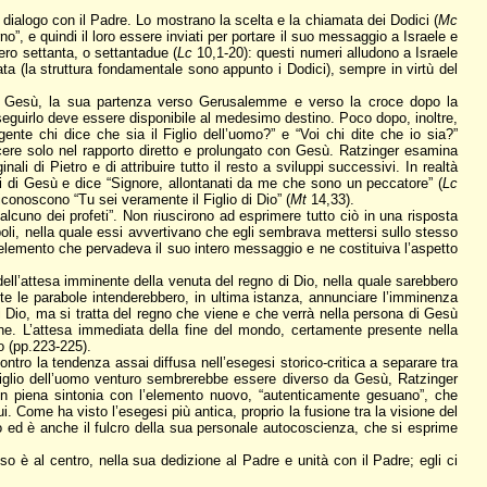
 dialogo con il Padre. Lo mostrano la scelta e la chiamata dei Dodici (
Mc
”, e quindi il loro essere inviati per portare il suo messaggio a Israele e
ro settanta, o settantadue (
Lc
10,1-20): questi numeri alludono a Israele
 (la struttura fondamentale sono appunto i Dodici), sempre in virtù del
o di Gesù, la sua partenza verso Gerusalemme e verso la croce dopo la
 seguirlo deve essere disponibile al medesimo destino. Poco dopo, inoltre,
nte chi dice che sia il Figlio dell’uomo?” e “Voi chi dite che io sia?”
ere solo nel rapporto diretto e prolungato con Gesù. Ratzinger esamina
ali di Pietro e di attribuire tutto il resto a sviluppi successivi. In realtà
di di Gesù e dice “Signore, allontanati da me che sono un peccatore” (
Lc
conoscono “Tu sei veramente il Figlio di Dio” (
Mt
14,33).
lcuno dei profeti”. Non riuscirono ad esprimere tutto ciò in una risposta
poli, nella quale essi avvertivano che egli sembrava mettersi sullo stesso
 l’elemento che pervadeva il suo intero messaggio e ne costituiva l’aspetto
dell’attesa imminente della venuta del regno di Dio, nella quale sarebbero
tte le parabole intenderebbero, in ultima istanza, annunciare l’imminenza
i Dio, ma si tratta del regno che viene e che verrà nella persona di Gesù
ione. L’attesa immediata della fine del mondo, certamente presente nella
o (pp.223-225).
ntro la tendenza assai diffusa nell’esegesi storico-critica a separare tra
l Figlio dell’uomo venturo sembrerebbe essere diverso da Gesù, Ratzinger
in piena sintonia con l’elemento nuovo, “autenticamente gesuano”, che
 Come ha visto l’esegesi più antica, proprio la fusione tra la visione del
mo ed è anche il fulcro della sua personale autocoscienza, che si esprime
o è al centro, nella sua dedizione al Padre e unità con il Padre; egli ci