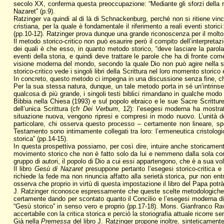
secolo XX, conferma questa preoccupazione: “Mediante gli sforzi della rice
Nazaret” (p.9).
Ratzinger va quindi al di là di Schnackenburg, perché non si ritiene vinc
cristiana, per la quale è fondamentale il riferimento a reali eventi stori
(pp.10-12). Ratzinger prova dunque una grande riconoscenza per il molto c
Il metodo storico-critico non può esaurire però il compito dell’interpretazi
dei quali è che esso, in quanto metodo storico, “deve lasciare la parola n
eventi della storia, e quindi deve trattare le parole che ha di fronte c
visione moderna del mondo, secondo la quale Dio non può agire nella stor
storico-critico vede i singoli libri della Scrittura nel loro momento storico
In concreto, questo metodo ci impegna in una discussione senza fine, che
Per la sua stessa natura, dunque, un tale metodo porta in sé un’intrinse
qualcosa di più grande, i singoli testi biblici rimandano in qualche modo 
Bibbia nella Chiesa (1993) e sul popolo ebraico e le sue Sacre Scritture 
dell’unica Scrittura (cfr
Dei Verbum
, 12): l’esegesi moderna ha mostrat
situazione nuova, vengono ripresi e compresi in modo nuovo. L’unità dell
particolare, chi osserva questo processo – certamente non lineare, sp
Testamento sono intimamente collegati tra loro: l’ermeneutica cristolog
storica” (pp.14-15).
In questa prospettiva possiamo, per così dire, intuire anche storicamente
movimento storico che non è fatto solo da lui e nemmeno dalla sola comun
gruppo di autori, il popolo di Dio a cui essi appartengono, che è a sua vol
Il libro
Gesù di Nazaret
presuppone pertanto l’esegesi storico-critica e 
richiede la fede ma non rinuncia affatto alla serietà storica, pur non en
osserva che proprio in virtù di questa impostazione il libro del Papa potr
J. Ratzinger riconosce espressamente che queste scelte metodologiche de
certamente dando per scontato quanto il Concilio e l’esegesi moderna dicon
“Gesù storico” in senso vero e proprio (pp.17-18). Mons. Gianfranco Rava
accertabile con la critica storica e perciò la storiografia attuale ricorre s
Già nella
Premessa
del libro J. Ratzinger propone inoltre, sinteticamen