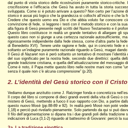
dal punto di vista storico delle ricostruzioni puramente storico-critiche
crocifissione e l’efficacia che Gesù ha avuto in tutta la storia success
sviluppata. Come si è potuto arrivare a questo? Non certo per l’azione di
storico è assai più logico che la grandezza si collochi all’inizio e che la 
Credere che questo uomo era Dio e che abbia voluto far conoscere ciò 
convinzione di fede, si leggono i testi con il metodo storico e con la sua
alla figura di Gesù presente negli scritti del Nuovo Testamento e il profond
Questo libro costituisce in realtà un grande tentativo di allargare gli s
questo caso non si giunge a una certezza razionale autosufficiente, ma a
rigorosamente indipendente dalla fede stessa, come d’altra parte la fede
di Benedetto XVI). Tenere unite ragione e fede, qui in concreto fede e r
soltanto un’indagine puramente razionale riguardo a Gesù, magari dando 
Il
Gesù di Nazaret
non è però soltanto un tentativo di mostrare l’identit
del suo significato per la nostra fede, secondo due direttrici: quella de
grande tradizione cristiana, e quella dell’attualizzazione del messaggio di
Come è noto, il Papa mette questo libro nelle nostre mani non come “un 
senza il quale non c’è alcuna comprensione” (p.20).
2. L’identità del Gesù storico con il Cristo
Vediamo dunque anzitutto come J. Ratzinger fonda e concretizza nell’esame 
Il corpo del libro si compone di dieci grandi eventi della vita di Gesù o
mistero di Gesù, mettendo a fuoco il suo rapporto con Dio, a partire da
questo nuovo Mosè (pp.88-89 e 92). In realtà però Mosè non poté vedere 
1,18) e perciò può rivelarlo pienamente. Solo partendo da qui si può dav
Il filo dell’argomentazione si dipana tra i due grandi poli della tradizion
indicazioni di Luca (3,1-2) riguardo al battesimo di Giovanni: perciò la sua
2a. La tradizione sinottica