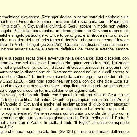
tradizione giovannea. Ratzinger dedica la prima parte del capitolo sulle
mentre nel Gesù dei Sinottici il mistero della sua unità con il Padre, pur
implicita”), in Giovanni la divinità di Gesù appare in modo non velato,
ngelo. Perciò la ricerca critica moderna ritiene che Giovanni rappresenti
lche singolo particolare –. E’ certo però, grazie al ritrovamento di alcuni
rigine gnostica dei suoi orientamenti decisivi, che vanno ricercati invece
lata da Martin Hengel (pp.257-261). Quanto alla discussione sull’autore,
unzione essenziale nella stesura definitiva del testo e avrebbe sempre
lare e la stessa redazione è avvenuta nella cerchia dei suoi discepoli, con
terpretazione nella luce del Paraclito che guida verso la verità, Ratzinger
bbe nello gnosticismo. Certo, i discorsi di Gesù trasmessi in Giovanni non
ottolineato la dimensione del “veramente accaduto”, di cui egli stesso si
oi della Chiesa”. E’ inoltre un ricordo da cui emerge il senso dei fatti, la
v
2,22; 12,16). Ratzinger sottolinea l’analogia con ciò che dice Luca sul
 con chiarezza che possiamo usare tranquillamente il quarto Vangelo come
giosa e oggi controcorrente, ma solidamente argomentata.
 “Io sono”, nel capitolo finale che riguarda le affermazioni di Gesù su se
alla teologia politica dell’antico Oriente e poi ampiamente usato nell’Antico
el Vangelo di Giovanni e anche nell’esclamazione di giubilo tramandataci
 queste cose ai sapienti e agli intelligenti e le hai rivelate ai piccoli…
o voglia rivelare”. Viene espressa qui un’unità profonda del Figlio con il
ontiene già tutta la teologia giovannea del Figlio, nella quale il Padre è
volere con il Padre. In realtà il titolo “Il Figlio”, al quale corrisponde
he è Dio.
lio che ama i suoi fino alla fine (
Gv
13,1). Il mistero trinitario dell’amore