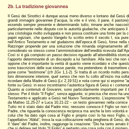
2b. La tradizione giovannea
Il Gesù dei Sinottici è dunque assai meno diverso e lontano dal Gesù di
grandi immagini giovannee (l’acqua, la vite e il vino, il pane, il pastor
essendo sempre presente e determinando tutto, rimane anche nascosto so
particolarmente nelle dispute con le autorità giudaiche, che anticipano 
una cristologia molto sviluppata e non possa costituire una fonte per la c
papiri egiziani, che questo Vangelo fu scritto entro il secolo I, sia pur
nell’Antico Testamento e nel giudaismo dell’epoca di Gesù, forse nella 
Ratzinger propende per una soluzione che rimanda originariamente all’
considerato se stesso come l’amministratore dell’eredità ricevuta dall’Ap
Così si è già compiuto un passo decisivo riguardo all’attendibilità storic
l’apporto determinante di un discepolo a lui familiare. Alla tesi che non 
oppone che è importante la verità di quanto viene ricordato e che questa 
sono trascrizioni delle sue stesse parole, ma pretendono di trasmettere 
pone come “testimone” (cfr
1Gv
1,1-2). Si tratta di un ricordo molto per
loro dimensione interiore, quel senso che non fu colto all’inizio ma soltan
ricordare della Madre di Gesù (
Lc
2,19.51) e nota come qui si esprime “an
fonte su Gesù: in esso incontriamo l’autentica figura di Gesù e i conten
Quanto ai contenuti di Giovanni, sono particolarmente importanti per il t
stesso. Per il titolo “Il Figlio”, senza aggiunte, si precisa che esso ha un
Testamento e applicato a Gesù nel Nuovo Testamento. L’espressione “Il F
da Matteo 11,25-27 e Luca 10,21-22 – un testo giovanneo nella cornice del
Tutto mi è stato dato dal Padre mio; nessuno conosce il Figlio se non il 
Padre, che riguarda la conoscenza reciproca ma anche la loro volontà e fi
colui che ha dato ogni cosa al Figlio e proprio così lo ha reso Figlio, u
l’appellativo “
Abbà
”, trova la sua collocazione nella preghiera di Gesù, di
Il “dare” del Padre, inoltre, raggiunge la creazione: “Dio ha tanto amato i
che si delinea nel titolo “Il Figlio” è pertanto una cosa sola con il miste