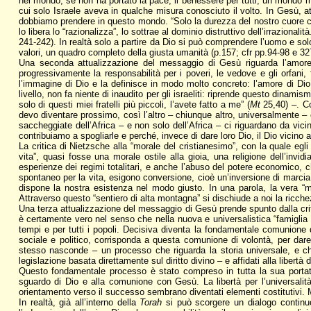
nel mondo, se non ha portato la pace, il benessere per tutti, un mondo mi
cui solo Israele aveva in qualche misura conosciuto il volto. In Gesù, a
dobbiamo prendere in questo mondo. “Solo la durezza del nostro cuore ci
lo libera lo “razionalizza”, lo sottrae al dominio distruttivo dell’irrazion
241-242). In realtà solo a partire da Dio si può comprendere l’uomo e sol
valori, un quadro completo della giusta umanità (p.157; cfr pp.94-98 e 32
Una seconda attualizzazione del messaggio di Gesù riguarda l’amore
progressivamente la responsabilità per i poveri, le vedove e gli orfani,
l’immagine di Dio e la definisce in modo molto concreto: l’amore di Dio
livello, non fa niente di inaudito per gli israeliti: riprende questo dinam
solo di questi miei fratelli più piccoli, l’avete fatto a me” (
Mt
25,40) –. Co
devo diventare prossimo, così l’altro – chiunque altro, universalmente – 
saccheggiate dell’Africa – e non solo dell’Africa – ci riguardano da vici
contribuiamo a spogliarle e perché, invece di dare loro Dio, il Dio vicino
La critica di Nietzsche alla “morale del cristianesimo”, con la quale egl
vita”, quasi fosse una morale ostile alla gioia, una religione dell’inv
esperienze dei regimi totalitari, e anche l’abuso del potere economico,
spontaneo per la vita, esigono conversione, cioè un’inversione di marcia
dispone la nostra esistenza nel modo giusto. In una parola, la vera “
Attraverso questo “sentiero di alta montagna” si dischiude a noi la ricch
Una terza attualizzazione del messaggio di Gesù prende spunto dalla crit
è certamente vero nel senso che nella nuova e universalistica “famiglia di
tempi e per tutti i popoli. Decisiva diventa la fondamentale comunione 
sociale e politico, corrisponda a questa comunione di volontà, per dar
stesso nasconde – un processo che riguarda la storia universale, e che 
legislazione basata direttamente sul diritto divino – e affidati alla libert
Questo fondamentale processo è stato compreso in tutta la sua portata s
sguardo di Dio e alla comunione con Gesù. La libertà per l’universalità, 
orientamento verso il successo sembrano diventati elementi costitutivi. Ma
In realtà, già all’interno della
Torah
si può scorgere un dialogo continuo