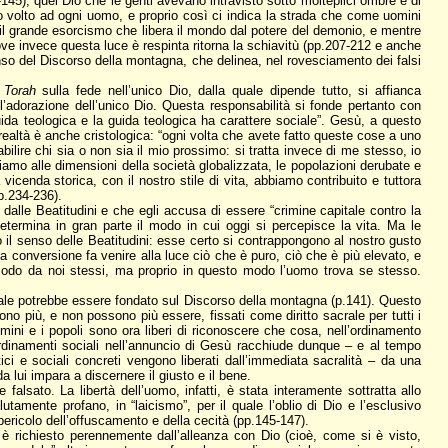
145), quel Dio che le genti avevano intravisto sotto molteplici ombre e di
uo volto ad ogni uomo, e proprio così ci indica la strada che come uomini
il grande esorcismo che libera il mondo dal potere del demonio, e mentre
, dove invece questa luce è respinta ritorna la schiavitù (pp.207-212 e anche
enso del Discorso della montagna, che delinea, nel rovesciamento dei falsi
a
Torah
sulla fede nell’unico Dio, dalla quale dipende tutto, si affianca
ll’adorazione dell’unico Dio. Questa responsabilità si fonde pertanto con
ida teologica e la guida teologica ha carattere sociale”. Gesù, a questo
n realtà è anche cristologica: “ogni volta che avete fatto queste cose a uno
ilire chi sia o non sia il mio prossimo: si tratta invece di me stesso, io
iamo alle dimensioni della società globalizzata, le popolazioni derubate e
icenda storica, con il nostro stile di vita, abbiamo contribuito e tuttora
p.234-236).
 dalle Beatitudini e che egli accusa di essere “crimine capitale contro la
determina in gran parte il modo in cui oggi si percepisce la vita. Ma le
il senso delle Beatitudini: esse certo si contrappongono al nostro gusto
 conversione fa venire alla luce ciò che è puro, ciò che è più elevato, e
esodo da noi stessi, ma proprio in questo modo l’uomo trova se stesso.
ciale potrebbe essere fondato sul Discorso della montagna (p.141). Questo
ono più, e non possono più essere, fissati come diritto sacrale per tutti i
ini e i popoli sono ora liberi di riconoscere che cosa, nell’ordinamento
ordinamenti sociali nell’annuncio di Gesù racchiude dunque – e al tempo
ci e sociali concreti vengono liberati dall’immediata sacralità – da una
a lui impara a discernere il giusto e il bene.
lsato. La libertà dell’uomo, infatti, è stata interamente sottratta allo
utamente profano, in “laicismo”, per il quale l’oblio di Dio e l’esclusivo
pericolo dell’offuscamento e della cecità (pp.145-147).
 richiesto perennemente dall’alleanza con Dio (cioè, come si è visto,