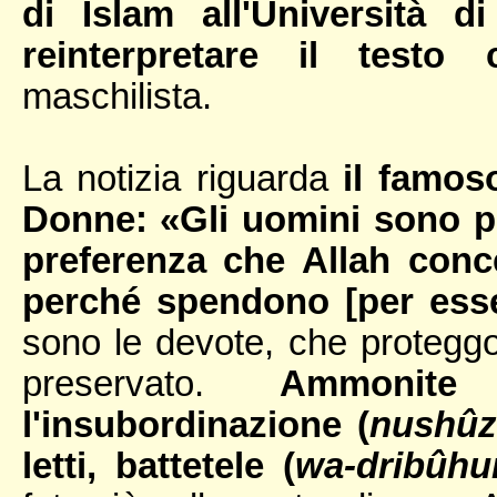
di Islam all'Università 
reinterpretare il testo 
maschilista.
La notizia riguarda
il famos
Donne: «Gli uomini sono pr
preferenza che Allah conce
perché spendono [per esse]
sono le devote, che proteggo
preservato.
Ammonite
l'insubordinazione (
nushû
letti, battetele (
wa-dribûhu