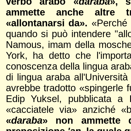
verbo arabo «
daraba
», s
ammette anche altre t
«allontanarsi da».
«Perché sc
quando si può intendere "all
Namous, imam della moschea
York, ha detto che l'import
conoscenza della lingua arab
di lingua araba all'Universit
avrebbe tradotto «spingerle fu
Edip Yuksel, pubblicata a 
«cacciatele via» anziché «b
«
daraba
» non ammette q