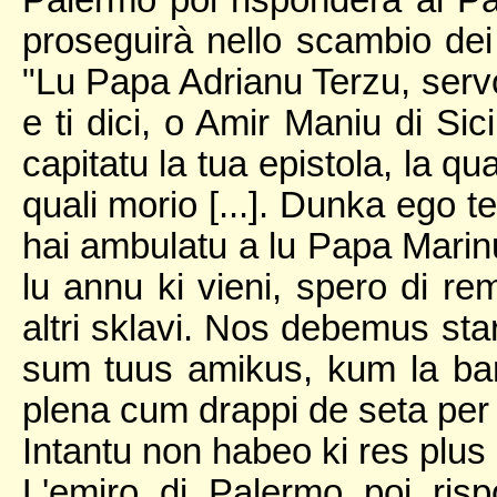
Palermo poi risponderà al Pa
proseguirà nello scambio dei 
"Lu Papa Adrianu Terzu, servo 
e ti dici, o Amir Maniu di Sic
capitatu la tua epistola, la qu
quali morio [...]. Dunka ego te 
hai ambulatu a lu Papa Marinu
lu annu ki vieni, spero di rem
altri sklavi. Nos debemus sta
sum tuus amikus, kum la ba
plena cum drappi de seta per fac
Intantu non habeo ki res plus di
L'emiro di Palermo poi ris