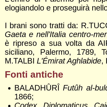
elogiandolo e proseguirà nello
I brani sono tratti da: R.
Gaeta e nell'Italia centro-mer
è ripreso a sua volta da A
siciliano, Palermo, 1789, 
M.TALBI
L'Émirat Aghlabide
,
Fonti antiche
BALADHÛRÎ
Futûh al-bul
1866;
Codex Diplomaticus Caj