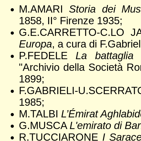
M.AMARI
Storia dei Mus
1858, II° Firenze 1935;
G.E.CARRETTO-C.LO 
Europa
, a cura di F.Gabrie
P.FEDELE
La battaglia
"Archivio della Società R
1899;
F.GABRIELI-U.SCERRA
1985;
M.TALBI
L’Émirat Aghlabid
G.MUSCA
L'emirato di Bar
R.TUCCIARONE
I Sarace