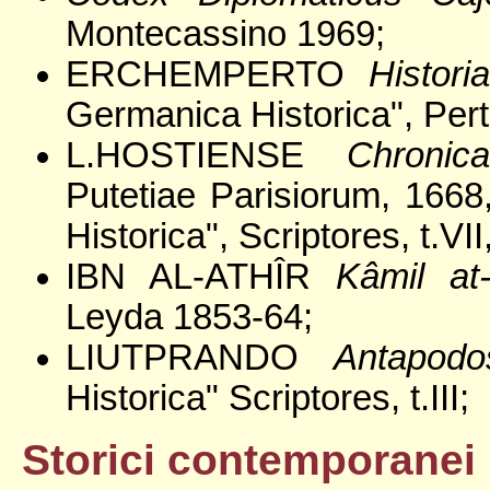
Montecassino 1969;
ERCHEMPERTO
Histor
Germanica Historica", Pertz
L.HOSTIENSE
Chronic
Putetiae Parisiorum, 166
Historica", Scriptores, t.V
IBN AL-ATHÎR
Kâmil at
Leyda 1853-64;
LIUTPRANDO
Antapodo
Historica" Scriptores, t.III;
Storici contemporanei