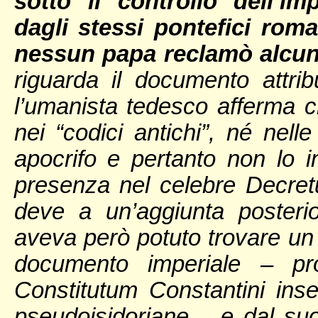
sotto il controllo dell’im
dagli stessi pontefici roma
nessun papa reclamò alcun d
riguarda il documento attrib
l’umanista tedesco afferma 
nei “codici antichi”, né nell
apocrifo e pertanto non lo i
presenza nel celebre Decret
deve a un’aggiunta posterio
aveva però potuto trovare un
documento imperiale – pro
Constitutum Constantini inser
pseudoisidoriane – e dal s