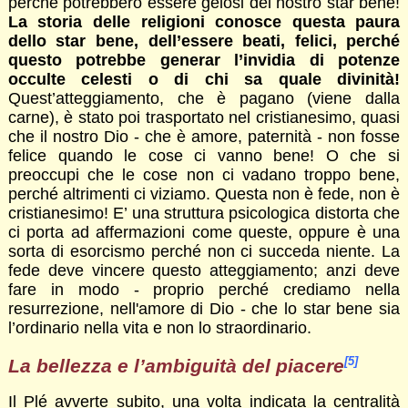
perché potrebbero essere gelosi del nostro star bene!
La storia delle religioni conosce questa paura
dello star bene, dell’essere beati, felici, perché
questo potrebbe generar l’invidia di potenze
occulte celesti o di chi sa quale divinità!
Quest’atteggiamento, che è pagano (viene dalla
carne), è stato poi trasportato nel cristianesimo, quasi
che il nostro Dio - che è amore, paternità - non fosse
felice quando le cose ci vanno bene! O che si
preoccupi che le cose non ci vadano troppo bene,
perché altrimenti ci viziamo. Questa non è fede, non è
cristianesimo! E’ una struttura psicologica distorta che
ci porta ad affermazioni come queste, oppure è una
sorta di esorcismo perché non ci succeda niente. La
fede deve vincere questo atteggiamento; anzi deve
fare in modo - proprio perché crediamo nella
resurrezione, nell'amore di Dio - che lo star bene sia
l’ordinario nella vita e non lo straordinario.
[5]
La bellezza e l’ambiguità del piacere
Il Plé avverte subito, una volta indicata la centralità