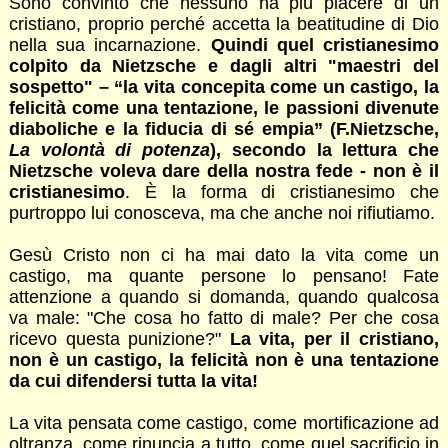
Sono convinto che nessuno ha più piacere di un
cristiano, proprio perché accetta la beatitudine di Dio
nella sua incarnazione.
Quindi quel cristianesimo
colpito da Nietzsche e dagli altri "maestri del
sospetto" – “la vita concepita come un castigo, la
felicità come una tentazione, le passioni divenute
diaboliche e la fiducia di sé empia” (F.Nietzsche,
La volontà di potenza
), secondo la lettura che
Nietzsche voleva dare della nostra fede - non è il
cristianesimo
. È la forma di cristianesimo che
purtroppo lui conosceva, ma che anche noi rifiutiamo.
Gesù Cristo non ci ha mai dato la vita come un
castigo, ma quante persone lo pensano! Fate
attenzione a quando si domanda, quando qualcosa
va male: "Che cosa ho fatto di male? Per che cosa
ricevo questa punizione?"
La vita, per il cristiano,
non è un castigo, la felicità non è una tentazione
da cui difendersi tutta la vita!
La vita pensata come castigo, come mortificazione ad
oltranza, come rinuncia a tutto, come quel sacrificio in