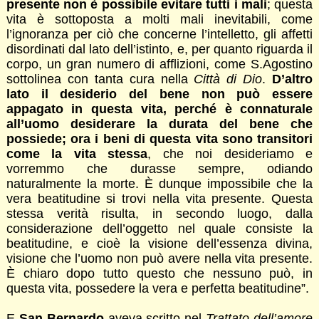
presente non è possibile evitare tutti i mali
; questa
vita è sottoposta a molti mali inevitabili, come
l’ignoranza per ciò che concerne l’intelletto, gli affetti
disordinati dal lato dell’istinto, e, per quanto riguarda il
corpo, un gran numero di afflizioni, come S.Agostino
sottolinea con tanta cura nella
Città di Dio
.
D’altro
lato il desiderio del bene non può essere
appagato in questa vita, perché è connaturale
all’uomo desiderare la durata del bene che
possiede; ora i beni di questa vita sono transitori
come la vita stessa
, che noi desideriamo e
vorremmo che durasse sempre, odiando
naturalmente la morte. È dunque impossibile che la
vera beatitudine si trovi nella vita presente. Questa
stessa verità risulta, in secondo luogo, dalla
considerazione dell’oggetto nel quale consiste la
beatitudine, e cioè la visione dell’essenza divina,
visione che l’uomo non può avere nella vita presente.
È chiaro dopo tutto questo che nessuno può, in
questa vita, possedere la vera e perfetta beatitudine”.
E
San Bernardo
aveva scritto nel
Trattato dell’amore