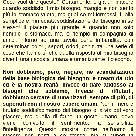
Cosa vuol dire questo? Certamente, è già un piacere
quando soddisfo il mio bisogno, mangio e non sento
più lo stomaco vuoto, ma guai se mi fermassi lì, alla
semplice e immediata soddisfazione del bisogno in se
stesso! Il piacere più grande è quando non solo
riempio lo stomaco, ma lo riempio in compagnia di
amici, intorno ad una tavola bene imbandita, con
determinati colori, sapori, odori, con tutta una serie di
cose che fanno sì che quella risposta al mio bisogno
diventi una risposta umana e umanizzante il bisogno.
Non dobbiamo, però, negare, né scandalizzarci
della base biologica del bisogno: è creato da Dio
ed è la nostra realtà. Invece di dare addosso ai
bisogni che abbiamo, invece di rifiutarli,
dobbiamo cercare di umanizzarli sempre di più, di
superarli con il nostro essere umani
. Non il mero e
brutale soddisfacimento del bisogno è la via del vero
piacere, ma quella di farne un gesto umano, dove
viene coinvolto il sentimento, la sensibilità,
l'intelligenza. Questo mostra come nell’uomo il
piacere non basti a se stesso, ma si superi in