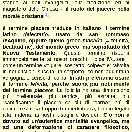
stando ai dati evangelici, alla tradizione ed al
magistero della Chiesa –
il ruolo del piacere nella
[1]
morale cristiana
.
Il termine piacere traduce in italiano il termine
latino
delectatio
, usato da san Tommaso
d’Aquino, oppure quello greco
makarìa
(= felicità,
beatitudine), del mondo greco, ma soprattutto del
Nuovo Testamento
. Questo termine risuona
immancabilmente ai nostri orecchi - dice l'Autore -
come un termine volgare, sospetto, colpevole; talvolta
in noi cristiani suscita un sospetto, se non addirittura
vergogna o senso di colpa.
Infatti preferiamo usare
il termine
felicità
, perché suona più nobilmente
del termine
piacere
. La felicità ha una dimensione
più intellettuale, più teorica, più astratta, più
"santificante"; il piacere sa più di "carne", più di
concretezza, sa troppo d'immediatezza, troppo legato
alla materia, ai nostri bisogni e desideri.
Ciò non è
dovuto ad un'autentica mentalità evangelica, ma
ad una deformazione di carattere filosofico
,