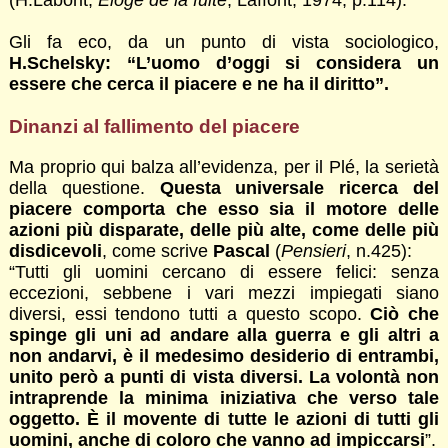
(H.Laborit,
Eloge de la fuite
, Laffont, 1974, p.114).
Gli fa eco, da un punto di vista sociologico,
H.Schelsky: “L’uomo d’oggi si considera un
essere che cerca il piacere e ne ha il diritto”.
Dinanzi al fallimento del piacere
Ma proprio qui balza all’evidenza, per il Plé, la serietà
della questione.
Questa universale ricerca del
piacere comporta che esso sia il motore delle
azioni più disparate, delle più alte, come delle più
disdicevoli
, come scrive
Pascal
(
Pensieri
, n.425):
“Tutti gli uomini cercano di essere felici: senza
eccezioni, sebbene i vari mezzi impiegati siano
diversi, essi tendono tutti a questo scopo.
Ciò che
spinge gli uni ad andare alla guerra e gli altri a
non andarvi, è il medesimo desiderio di entrambi,
unito però a punti di vista diversi. La volontà non
intraprende la minima iniziativa che verso tale
oggetto. È il movente di tutte le azioni di tutti gli
uomini, anche di coloro che vanno ad impiccarsi
”.