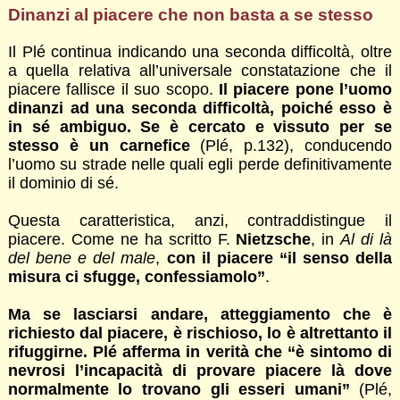
Dinanzi al piacere che non basta a se stesso
Il Plé continua indicando una seconda difficoltà, oltre
a quella relativa all’universale constatazione che il
piacere fallisce il suo scopo.
Il piacere pone l’uomo
dinanzi ad una seconda difficoltà, poiché esso è
in sé ambiguo. Se è cercato e vissuto per se
stesso è un carnefice
(Plé, p.132), conducendo
l’uomo su strade nelle quali egli perde definitivamente
il dominio di sé.
Questa caratteristica, anzi, contraddistingue il
piacere. Come ne ha scritto F.
Nietzsche
, in
Al di là
del bene e del male
,
con il piacere “il senso della
misura ci sfugge, confessiamolo”
.
Ma se lasciarsi andare, atteggiamento che è
richiesto dal piacere, è rischioso, lo è altrettanto il
rifuggirne. Plé afferma in verità che “è sintomo di
nevrosi l’incapacità di provare piacere là dove
normalmente lo trovano gli esseri umani”
(Plé,