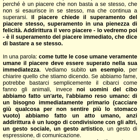
perché è un piacere che non basta a se stesso, che
non si esaurisce in se stesso, ma che continua a
superarsi.
Il piacere chiede il superamento del
piacere stesso, superamento in una pienezza di
felicità. Addirittura il vero piacere - lo vedremo poi
- è il superamento del piacere immediato, che dice
di bastare a se stesso.
In una parola:
come tutte le cose umane veramente
umane il piacere deve essere superato nella sua
immediatezza
. Vediamo subito
un esempio
, per
chiarire quello che stiamo dicendo. Se abbiamo fame,
potrebbe bastarci semplicemente il cibarci come
fanno gli animali, invece
noi uomini del cibo
abbiamo fatto un'arte, l'abbiamo reso umano: di
un bisogno immediatamente primario (cacciare
giù qualcosa per non sentire più lo stomaco
vuoto) abbiamo fatto un atto umano, anzi
addirittura è un luogo di condivisione con gli altri,
un gesto sociale, un gesto artistico
, un gesto di
espressione, di comunicazione.