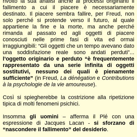
rivolto la sua analisi anche ai processi originanti il
fallimento a cui il piacere è necessariamente
destinato. Il piacere sembra fallire, per Freud, non
solo perché si protende verso il futuro, al quale
appartiene la fine e la morte, ma anche perché
rimanda al passato ed agli oggetti di piacere
conosciuti nelle prime fasi di vita ed ormai
irraggiungibili: “Gli oggetti che un tempo avevano dato
una soddisfazione reale sono andati perduti”...
l’oggetto originario e perduto “è frequentemente
rappresentato da una serie infinita di oggetti
sostitutivi, nessuno dei quali è pienamente
sufficiente”
(in Freud,
La dénégation
e
Contributions
à la psychologie de la vie amoureuse
).
Così si spiegherebbe la costrizione alla ripetizione
tipica di molti fenomeni psichici.
Insomma
gli uomini
– afferma il Plé con una
espressione di Jacques Lacan -
si sforzano di
“nascondere il fallimento” del desiderio
.