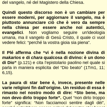
del vangelo, né del Magistero della Chiesa.
Quindi questo discorso non è un cambiare per
essere moderni, per aggiornare il vangelo, ma è
piuttosto annunciare ciò che è vero da sempre
nella chiesa per essere anche noi autentici,
evangelici
. Non vogliamo seguire un'ideologia
umana, ma il vangelo di Gesù Cristo, il quale ci vuol
vedere felici: “perché la vostra gioia sia piena”.
Il Plé afferma che “vi è nella nozione divina di
makarios
e di
chara
qualcosa di divino: è un dono
di Dio”
(p.121) e cita l’epistolario paolino nel quale si
parla in maniera esplicita del “Dio beato” (1Tm1, 11;
6,15).
La paura di star bene è, invece, presente nelle
varie religioni fin dall'origine. Un residuo di essa è
rimasto nel nostro modo di dire: “Sto bene, ma
non devo dirlo troppo forte”.
Quel “non dirlo troppo
forte” significa: “Non facciamoci sentire dagli dèi”,