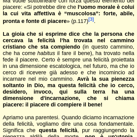
Ma vuole sottolineare con forza questo elemento del
piacere: «Si potrebbe dire che
l’uomo morale è colui
la cui vita affettiva è “muscolosa”: forte, abile,
[3]
pronta e fonte di piacere
» (p.117)
.
La gioia che si esprime dice che la persona che
cercava la felicità l’ha trovata nel cammino
cristiano che sta compiendo
(in questo cammino,
che ha come
habitus
il fare il bene), ha trovato nella
fede il piacere. Certo è sempre una felicità proiettata
in una dimensione escatologica, nel futuro, ma che io
cerco di ricevere già adesso e che incomincio ad
incarnare nel mio cammino.
Avrà la sua pienezza
soltanto in Dio, ma questa felicità che io cerco,
desidero, invoco, qui sulla terra ha una
dimensione d'incarnazione, che si chiama
piacere: il piacere di compiere il bene!
Apriamo una parentesi. Quando diciamo incarnazione
della felicità, vogliamo dire una cosa fondamentale.
Significa che
questa felicità
, pur raggiungendo la
pienezza aldilà della morte,
non è un'utopia,