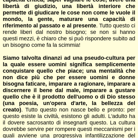
libertà di giudizio, una libertà interiore che
permette di giudicare le cose non come le vuole il
mondo, la gente, maturare una capacità di
riferimento al passato e al presente
. Tutto questo ci
rende liberi dal nostro bisogno; se non si hanno
questi mezzi, è chiaro che si può rispondere subito ad
un bisogno come fa la scimmia!
Siamo talvolta dinanzi ad una pseudo-cultura per
la quale essere uomini significa semplicemente
conquistare quello che piace; una mentalità che
non dice più che per essere uomini e donne
bisogna faticare, imparare a ragionare, imparare a
discernere il bene dal male, imparare a gustare
quello che è il prodotto dell'uomo o di Dio stesso
(una poesia, un'opera d'arte, la bellezza del
creato)
. Tutto questo non nasce bello e pronto: per
questo esiste la civiltà, esistono gli adulti. L'adulto ha
il dovere sacrosanto di insegnarti questo. La cultura
dovrebbe servire per rompere questi meccanismi per i
quali avviene una progressiva infantilizzazione del