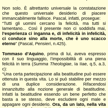
Non solo. È altrettanto universale la constatazione
che questo universale desiderio di piacere
immancabilmente fallisce. Pascal, infatti, prosegue:
“Tutti gli uomini cercano la felicità, ma tutti si
lamentano... Così il presente non ci soddisfa mai,
l’esperienza ci inganna e, di infelicità in infelicità,
ci conduce sino alla morte, che è uno scacco
eterno
” (Pascal,
Pensieri
, n.425).
Tommaso d’Aquino
, prima di lui, aveva espresso
con il suo linguaggio, l’impossibilità di una piena
felicità in terra (
Summa Theologiae
, Ia IIae, q.5, a.3,
c):
“Una certa partecipazione alla beatitudine può essere
ottenuta in questa vita. Lo si può stabilire per mezzo
di una duplice considerazione. Rifacendosi
innanzitutto alla nozione generale di beatitudine.
Infatti la beatitudine essendo un bene perfetto che
basta a se stesso, deve escludere ogni male e
appagare ogni desiderio.
Ora, da un lato, nella vita