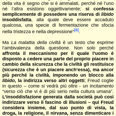
della vita è segno che si è ammalati, perché né l’uno
né l’altra esistono oggettivamente;
si confessa
semplicemente di possedere una riserva di
libido
insoddisfatta
, alla quale deve essere accaduto
qualcosa, una specie di fermentazione che sfocia
[6]
nella tristezza e nella depressione”
.
Ma
La malattia della civiltà
è un testo che esprime
l’ambivalenza della questione. Non solo perché
affronta il meccanismo per il quale l’uomo è
disposto a cedere una parte del proprio piacere in
cambio della sicurezza che la civiltà gli restituisce
(sicurezza che è un piacere anch’essa), ma ancor
più perché la civiltà, imponendo un blocco alla
libido
, la indirizza verso altri oggetti
; Freud coglie
in questo – come si vedrà più oltre - un incitamento
“verso ciò che vi è di più serio nella cultura umana”.
L’insoddisfazione generata dalla società può così
indirizzare verso il fascino di illusioni – qui Freud
considera insieme, dal suo punto di vista, la
droga, la religione, il nirvana, senza dimenticare i