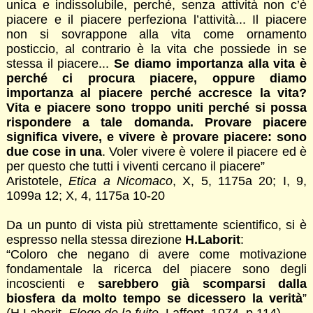
unica e indissolubile, perché, senza attività non c’è
piacere e il piacere perfeziona l’attività... Il piacere
non si sovrappone alla vita come ornamento
posticcio, al contrario è la vita che possiede in se
stessa il piacere...
Se diamo importanza alla vita è
perché ci procura piacere, oppure diamo
importanza al piacere perché accresce la vita?
Vita e piacere sono troppo uniti perché si possa
rispondere a tale domanda. Provare piacere
significa vivere, e vivere è provare piacere: sono
due cose in una
. Voler vivere è volere il piacere ed è
per questo che tutti i viventi cercano il piacere”
Aristotele,
Etica a Nicomaco
, X, 5, 1175a 20; I, 9,
1099a 12; X, 4, 1175a 10-20
Da un punto di vista più strettamente scientifico, si è
espresso nella stessa direzione
H.Laborit
:
“Coloro che negano di avere come motivazione
fondamentale la ricerca del piacere sono degli
incoscienti e
sarebbero già scomparsi dalla
biosfera da molto tempo se dicessero la verità
”