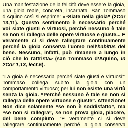
Una manifestazione della felicità deve essere la gioia,
una gioia reale, concreta, incarnata. San Tommaso
d’Aquino così si esprime: «
“Siate nella gioia” (2Cor
13,11). Questo sentimento è necessario perché
voi siate giusti e virtuosi, perché nessuno è tale
se non si rallegra delle opere virtuose e giuste... E
veramente ci si deve rallegrare continuamente
perché la gioia conserva l'uomo nell’
habitus
del
bene. Nessuno, infatti, può rimanere a lungo in
ciò che lo rattrista» (san Tommaso d’Aquino,
In
2Cor 1,13, lect.5
).
“La gioia è necessaria perché siate giusti e virtuosi”:
Tommaso collega subito la gioia con un
comportamento virtuoso; per lui
non esiste una virtù
senza la gioia. “Perché nessuno è tale se non si
rallegra delle opere virtuose e giuste”. Attenzione!
Non dice solamente “se non è soddisfatto”, ma
“se non si rallegra”, se non prova gioia, piacere,
del bene compiuto
. “E veramente ci si deve
rallegrare continuamente perché la gioia conserva