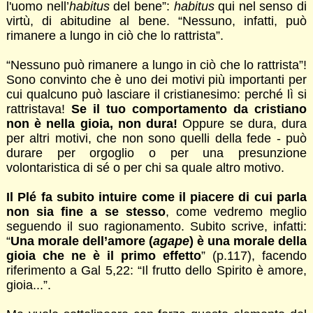
l'uomo nell’
habitus
del bene”:
habitus
qui nel senso di
virtù, di abitudine al bene. “Nessuno, infatti, può
rimanere a lungo in ciò che lo rattrista”.
“Nessuno può rimanere a lungo in ciò che lo rattrista”!
Sono convinto che è uno dei motivi più importanti per
cui qualcuno può lasciare il cristianesimo: perché lì si
rattristava!
Se il tuo comportamento da cristiano
non è nella gioia, non dura!
Oppure se dura, dura
per altri motivi, che non sono quelli della fede - può
durare per orgoglio o per una presunzione
volontaristica di sé o per chi sa quale altro motivo.
Il Plé fa subito intuire come il piacere di cui parla
non sia fine a se stesso
, come vedremo meglio
seguendo il suo ragionamento. Subito scrive, infatti:
“
Una morale dell’amore (
agape
) è una morale della
gioia che ne è il primo effetto
” (p.117), facendo
riferimento a Gal 5,22: “Il frutto dello Spirito è amore,
gioia...”.