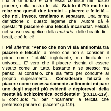
finalità di fondo e che essa consiste nel nostro
piacere, nella nostra felicità.
Subito il Plé mette in
relazione questi due termini – piacere e felicità –
che noi, invece, tendiamo a separare
. Una prima
definizione di questo legame che l'Autore dà è
questa: "
Il piacere è una felicità incarnata
". Felicità
nel senso evangelico della
makarìa
, delle beatitudini:
beati, cioè felici!
Il Plé afferma: “
Penso che non vi sia antinomia tra
piacere e felicità
”, a meno che non si consideri il
primo come “totalità inglobante, ma limitante e
univoca... E’ vero che il piacere rischia di essere
vissuto come un tutto, bastante a se stesso; ma
penso, al contrario, che sia fatto per condurre al
proprio superamento...
Considerare felicità e
piacere come necessariamente antinomici mi pare
uno degli aspetti più evidenti e deplorevoli della
mentalità schizofrenica occidentale
” (pp.118-119).
E conclude: “E’ per “incarnare” la felicità che
preferisco parlare di piacere” (p.119).