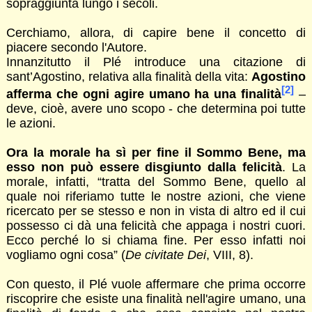
sopraggiunta lungo i secoli.
Cerchiamo, allora, di capire bene il concetto di
piacere secondo l'Autore.
Innanzitutto il Plé introduce una citazione di
sant’Agostino, relativa alla finalità della vita:
Agostino
[2]
afferma che ogni agire umano ha una finalità
–
deve, cioè, avere uno scopo - che determina poi tutte
le azioni.
Ora la morale ha sì per fine il Sommo Bene, ma
esso non può essere disgiunto dalla felicità
. La
morale, infatti, “tratta del Sommo Bene, quello al
quale noi riferiamo tutte le nostre azioni, che viene
ricercato per se stesso e non in vista di altro ed il cui
possesso ci dà una felicità che appaga i nostri cuori.
Ecco perché lo si chiama fine. Per esso infatti noi
vogliamo ogni cosa” (
De civitate Dei
, VIII, 8).
Con questo, il Plé vuole affermare che prima occorre
riscoprire che esiste una finalità nell'agire umano, una