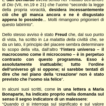
di Dio
(VII, nn.19 e 21) che l’uomo “secondo la legge
della propria voracità,
desidera incessantemente
ciò che gli manca ancora e ne è disgustato
appena lo possiede
... Molti rimangono prigionieri di
questo labirinto”.
Dello stesso avviso è stato
Freud
che, dal suo punto
di vista, ha scritto in
La malattia della civiltà
che, se
da un lato, il principio del piacere sembra determinare
lo scopo della vita, dall’altro “
l’intero universo – il
macrocosmo come il microcosmo – è in perpetuo
contrasto con questo programma. Esso è
assolutamente inattuabile; tutto l’ordine
dell’universo gli si oppone; si sarebbe tentati di
dire che nel piano della ‘creazione’ non è stato
previsto che l’uomo sia felice
”.
In alcuni suoi scritti, come
in una lettera a Maria
Bonaparte, ha indicato proprio nella domanda sul
senso il segno indicatore di un malessere
:
“Quando ci si interroga sul significato e sul valore