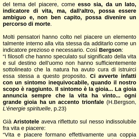
del tema del piacere, come
esso sia, da un lato,
indicatore di vita, ma, dall’altro, possa essere
ambiguo e, non ben capito, possa divenire un
percorso di morte
.
Molti pensatori hanno colto nel piacere un elemento
talmente interno alla vita stessa da additarlo come un
indicatore prezioso e necessario. Così
Bergson
:
“I filosofi che hanno speculato sul significato della vita
e sul destino dell’uomo non hanno sufficientemente
sottolineato che la natura ha avuto cura di istruirci
essa stessa a questo proposito.
Ci avverte infatti
con un sintomo inequivocabile, quando il nostro
scopo è raggiunto. Il sintomo è la gioia... La gioia
annuncia sempre che la vita ha vinto... ogni
grande gioia ha un accento trionfale
(H.Bergson,
L’énergie spirituelle
, p.23)
Già
Aristotele
aveva riflettuto sul nesso indissolubile
fra vita e piacere:
“Vita e piacere formano effettivamente una coppia