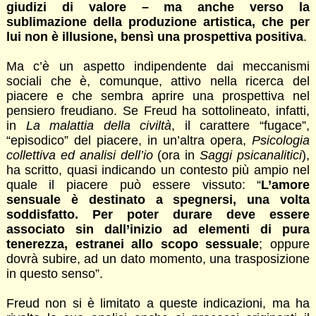
giudizi di valore – ma anche verso la
sublimazione della produzione artistica, che per
lui non è illusione, bensì una prospettiva positiva
.
Ma c’è un aspetto indipendente dai meccanismi
sociali che è, comunque, attivo nella ricerca del
piacere e che sembra aprire una prospettiva nel
pensiero freudiano. Se Freud ha sottolineato, infatti,
in
La malattia della civiltà
, il carattere “fugace”,
“episodico” del piacere, in un’altra opera,
Psicologia
collettiva ed analisi dell’io
(ora in
Saggi psicanalitici
),
ha scritto, quasi indicando un contesto più ampio nel
quale il piacere può essere vissuto: “
L’amore
sensuale è destinato a spegnersi, una volta
soddisfatto. Per poter durare deve essere
associato sin dall’inizio ad elementi di pura
tenerezza, estranei allo scopo sessuale
; oppure
dovrà subire, ad un dato momento, una trasposizione
in questo senso”.
Freud non si è limitato a queste indicazioni, ma ha