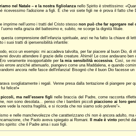
briamo nel Natale – e la nostra figliolanza
nello Spirito è strettissimo: «Qu
é ricevessimo l'adozione a figli. E che voi siete figli ne è prova il fatto che
he imprime nell’uomo i tratti del Cristo stesso
non può che far sgorgare nel 
uomo nella grazia del battesimo e, subito, ne scorge la dignità filiale.
questa comprensione dell’infanzia spirituale, anzi ne ha fatto la chiave di lett
 suoi tratti di ipersensibilità infantile:
do, ecco un esempio: mi accadeva talvolta, per far piacere al buon Dio, di rifa
n avrei dovuto attendere il grazie delle creature. Ahimé! Le cose andavano ben 
e. Ero veramente insopportabile per
la mia sensibilità eccessiva
. Così, se mi
 mio errore anziché attenuarlo, piangevo come una Maddalena, e quando cominc
ovandomi ancora nelle fasce dell'infanzia! Bisognò che il buon Dio facesse un
arava svogliatamente i regali. Venne presa dalla tentazione di piangere per qu
fui felice!
»
piccoli, ma nell’essere figli
nelle braccia del Padre, come racconta riflet
ene, non sono desolata... penso che i bambini piccoli
piacciono ai loro ge
ore vede la nostra fragilità, e si ricorda che noi siamo solo polvere”».
lismo e nelle manchevolezze che caratterizzano chi non è ancora adulto, ma è 
ell’incarnazione, che Paolo aveva spiegato ai Romani.
Il male è vinto
perché dal
ro spirito: che il Padre ama i suoi figli.