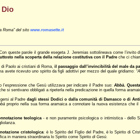
i Dio
 a Roma” del sito
www.romasette.it
 Con queste parole il grande esegeta J. Jeremias sottolineava come l’invit
uttosto nella scoperta della relazione costitutiva con il Padre
che ci chiam
a di Paolo ai cristiani di Roma,
il passaggio dall’invincibilità del male da p
a avete ricevuto uno spirito da figli adottivi per mezzo del quale gridiamo: “
A
o l’espressione che Gesù utilizzava per indicare il Padre suo:
Abbà
. Quest
e che si sentivano obbligati a ripeterla nella predicazione in quella forma ara
lgersi al Padre
dagli stessi Dodici o dalla comunità di Damasco o di Ant
bbà
proprio nella sua forma aramaica a connotare la nuova esistenza che il c
onnotazione teologica
- e non puramente psicologica o intimistica - dello Spi
gliolanza.
notazione cristologica
: è lo Spirito del Figlio del Padre, è lo Spirito di Cr
ica in maniera straordinaria lo Spirito come Spirito
di Gesù
.