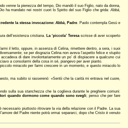
ando venne la pienezza del tempo, Dio mandò il suo Figlio, nato da donna,
 Dio ha mandato nei nostri cuori lo Spirito del suo Figlio che grida:
Abbà
,
credente la stessa invocazione:
Abbà
, Padre
. Paolo contempla Gesù e
ura dell’esistenza cristiana.
La ‘piccola’ Teresa
scrisse di aver scoperto
rmi il letto, oppure, in assenza dì Celina, rimettere dentro, a sera, i suoi
diversamente; se per disgrazia Celina non aveva l’aspetto felice e stupito
 accadeva di dare involontariamente un po’ di dispiacere a qualcuno cui
iavo a consolarmi della cosa in sé, piangevo per aver pianto.
 piccolo miracolo per farmi crescere in un momento, e questo miracolo lo
esto, ma subito si rasserenò: «Sentii che la carità mi entrava nel cuore,
tendo sulla sua stanchezza che la coglieva durante le preghiere comuni:
nitori quando dormono come quando sono svegli
; penso che per fare
necessario piuttosto ritrovare la via della relazione con il Padre. La sua
l’amore del Padre niente potrà ormai separarci, dopo che Cristo è venuto