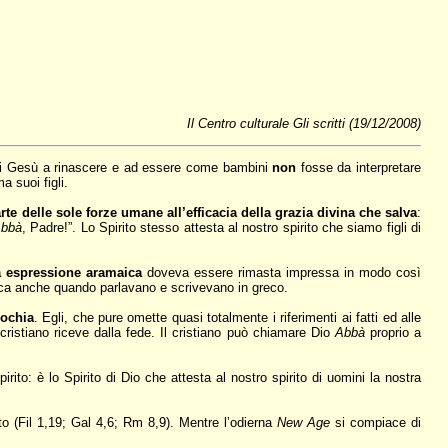
Il Centro culturale Gli scritti (19/12/2008)
o di Gesù a rinascere e ad essere come bambini
non
fosse da interpretare
a suoi figli.
arte delle sole forze umane all’efficacia della grazia divina che salva
:
bbà
, Padre!”. Lo Spirito stesso attesta al nostro spirito che siamo figli di
a espressione aramaica
doveva essere rimasta impressa in modo così
maica anche quando parlavano e scrivevano in greco.
iochia
. Egli, che pure omette quasi totalmente i riferimenti ai fatti ed alle
ristiano riceve dalla fede. Il cristiano può chiamare Dio
Abbà
proprio a
rito: è lo Spirito di Dio che attesta al nostro spirito di uomini la nostra
isto (Fil 1,19; Gal 4,6; Rm 8,9). Mentre l’odierna
New Age
si compiace di