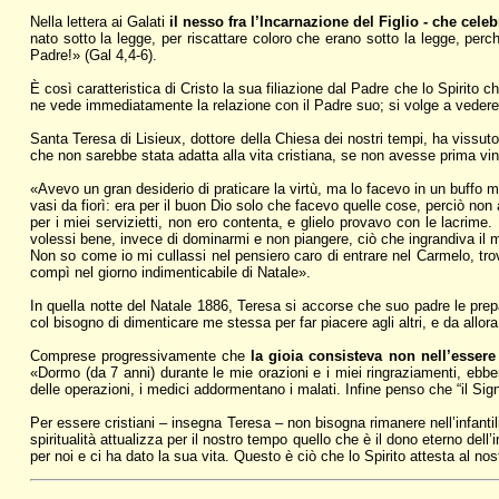
Nella lettera ai Galati
il nesso fra l’Incarnazione del Figlio - che cele
nato sotto la legge, per riscattare coloro che erano sotto la legge, perch
Padre!» (Gal 4,4-6).
È così caratteristica di Cristo la sua filiazione dal Padre che lo Spirito c
ne vede immediatamente la relazione con il Padre suo; si volge a vedere l’
Santa Teresa di Lisieux, dottore della Chiesa dei nostri tempi, ha vissuto 
che non sarebbe stata adatta alla vita cristiana, se non avesse prima vinto i
«Avevo un gran desiderio di praticare la virtù, ma lo facevo in un buffo mo
vasi da fiorì: era per il buon Dio solo che facevo quelle cose, perciò no
per i miei servizietti, non ero contenta, e glielo provavo con le lacrim
volessi bene, invece di dominarmi e non piangere, ciò che ingrandiva il
Non so come io mi cullassi nel pensiero caro di entrare nel Carmelo, tr
compì nel giorno indimenticabile di Natale».
In quella notte del Natale 1886, Teresa si accorse che suo padre le prep
col bisogno di dimenticare me stessa per far piacere agli altri, e da allora 
Comprese progressivamente che
la gioia consisteva non nell’essere 
«Dormo (da 7 anni) durante le mie orazioni e i miei ringraziamenti, ebb
delle operazioni, i medici addormentano i malati. Infine penso che “il Sign
Per essere cristiani – insegna Teresa – non bisogna rimanere nell’infanti
spiritualità attualizza per il nostro tempo quello che è il dono eterno d
per noi e ci ha dato la sua vita. Questo è ciò che lo Spirito attesta al nost