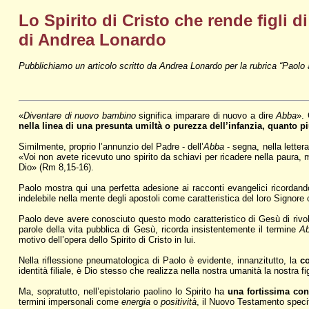
Lo Spirito di Cristo che rende figli d
di Andrea Lonardo
Pubblichiamo un articolo scritto da Andrea Lonardo per la rubrica “Paolo
«
Diventare di nuovo bambino
significa imparare di nuovo a dire
Abba
».
nella linea di una presunta umiltà o purezza dell’infanzia, quanto pi
Similmente, proprio l’annunzio del Padre - dell’
Abba
- segna, nella letter
«Voi non avete ricevuto uno spirito da schiavi per ricadere nella paura, m
Dio» (Rm 8,15-16).
Paolo mostra qui una perfetta adesione ai racconti evangelici ricordand
indelebile nella mente degli apostoli come caratteristica del loro Signor
Paolo deve avere conosciuto questo modo caratteristico di Gesù di rivo
parole della vita pubblica di Gesù, ricorda insistentemente il termine
A
motivo dell’opera dello Spirito di Cristo in lui.
Nella riflessione pneumatologica di Paolo è evidente, innanzitutto, la
c
identità filiale, è Dio stesso che realizza nella nostra umanità la nostra fi
Ma, sopratutto, nell’epistolario paolino lo Spirito ha
una fortissima con
termini impersonali come
energia
o
positività
, il Nuovo Testamento specif