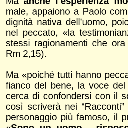
Ma
anche l’esperienza mo
male, appaiono a Paolo come 
dignità nativa dell’uomo, p
nel peccato, «la testimonian
stessi ragionamenti che ora 
Rm 2,15).
Ma «poiché tutti hanno pecc
fianco del bene, la voce del
cerca di confondersi con il so
così scriverà nei “Racconti”
personaggio più famoso, il p
«
Sono un uomo - rispose