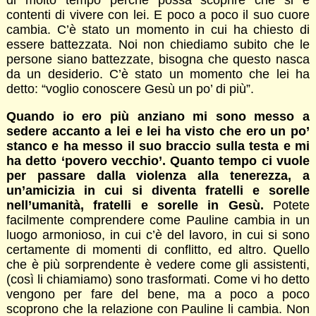
di molto tempo perché possa scoprire che si è
contenti di vivere con lei. E poco a poco il suo cuore
cambia. C’è stato un momento in cui ha chiesto di
essere battezzata. Noi non chiediamo subito che le
persone siano battezzate, bisogna che questo nasca
da un desiderio. C’è stato un momento che lei ha
detto: “voglio conoscere Gesù un po’ di più”.
Quando io ero più anziano mi sono messo a
sedere accanto a lei e lei ha visto che ero un po’
stanco e ha messo il suo braccio sulla testa e mi
ha detto ‘povero vecchio’. Quanto tempo ci vuole
per passare dalla violenza alla tenerezza, a
un’amicizia in cui si diventa fratelli e sorelle
nell’umanità, fratelli e sorelle in Gesù.
Potete
facilmente comprendere come Pauline cambia in un
luogo armonioso, in cui c’è del lavoro, in cui si sono
certamente di momenti di conflitto, ed altro. Quello
che è più sorprendente è vedere come gli assistenti,
(così li chiamiamo) sono trasformati. Come vi ho detto
vengono per fare del bene, ma a poco a poco
scoprono che la relazione con Pauline li cambia. Non