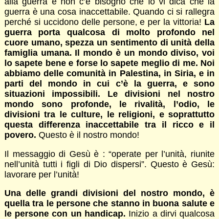
alla guerra e non c’è bisogno che io vi dica che la
guerra è una cosa inaccettabile. Quando ci si rallegra
perché si uccidono delle persone, e per la vittoria!
La
guerra porta qualcosa di molto profondo nel
cuore umano, spezza un sentimento di unità della
famiglia umana. Il mondo è un mondo diviso, voi
lo sapete bene e forse lo sapete meglio di me. Noi
abbiamo delle comunità in Palestina, in Siria, e in
parti del mondo in cui c’è la guerra, e sono
situazioni impossibili. Le divisioni nel nostro
mondo sono profonde, le rivalità, l’odio, le
divisioni tra le culture, le religioni, e soprattutto
questa differenza inaccettabile tra il ricco e il
povero.
Questo è il nostro mondo!
Il messaggio di Gesù è : “operate per l’unità, riunite
nell’unità tutti i figli di Dio dispersi”. Questo è Gesù:
lavorare per l’unità!
Una delle grandi divisioni del nostro mondo, è
quella tra le persone che stanno in buona salute e
le persone con un handicap.
Inizio a dirvi qualcosa