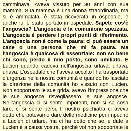
camminava. Aveva vissuto per 30 anni con sua
mamma. Sua mamma è una donna straordinaria, ma
si è ammalata, è stata ricoverata in ospedale, e
anche lui è stato portato in ospedale.
Sapete cos’è
l’angoscia? L’angoscia è la comunione spezzata.
L’angoscia è perdere i propri punti di riferimento.
L’angoscia non è come la paura: ci può essere un
cane o una persona che mi fa paura. Ma
l’angoscia è qualcosa di essenziale: non so bene
chi sono, perdo il mio posto, sono umiliato.
E
Lucien quando cadeva nell’angoscia urlava, urlava,
urlava. L’ospedale che l’aveva accolto l’ha trasportato
d’urgenza nella nostra comunità e quando ho lasciato
la direzione della comunità ho vissuto con Lucien.
Non sopportavo le sue grida, avevo l’impressione che
le sue angosce risvegliassero le sue angosce.
Nell’angoscia ci si sente impotenti, non si sa cosa
fare, ci si sente persi. Il nostro psichiatra ci aveva
detto che potevamo dare delle medicine per impedire
a Lucien di urlare, ma ci ha detto che se le date a
Lucien è a causa vostra, perché voi non sopportate le