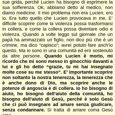
sue grida, perché Lucien ha bisogno di esprimere la
sua sofferenza. Ok, abbiamo detto al medico, non
diamo medicine. Il mio problema non era Lucien, ero
io. Era tutto quello che Lucien provocava in me. E’
difficile scoprire come la violenza possa trasformarsi
in collera, e come la collera possa diventare odio e
violenza. Quando a volte leggo sul giornale che un
papà ha ammazzato un figlio, non dico più che è un
crimine, ma dico “capisco”; avrei potuto fare anch’io
questo. Ma io sono in una comunità ed ero sostenuto
da altre persone.
Quando Lucien è morto, mi
ricordo che mi sono messo in ginocchio davanti a
lui e gli ho detto “grazie, tu mi hai insegnato
molte cose su me stesso”. E’ importante scoprire
non soltanto la nostra tenerezza, la tenerezza che
è anche dono di Dio, ma scoprire anche le
potenze di angoscia e di collera. Io ho bisogno di
aiuto, ho bisogno dell’aiuto della comunità, ho
bisogno dell’aiuto di Gesù, perché è solo Gesù
che ci può insegnare ad amare senza giudicare,
senza condannare.
Si tratta di amare coma Gesù