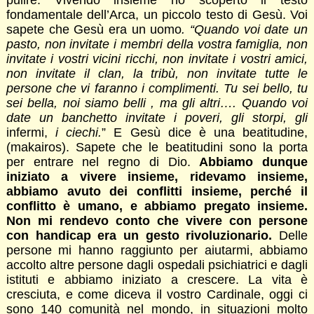
pulire. Vivendo insieme ho scoperto il testo
fondamentale dell’Arca, un piccolo testo di Gesù. Voi
sapete che Gesù era un uomo
. “Quando voi date un
pasto, non invitate i membri della vostra famiglia, non
invitate i vostri vicini ricchi, non invitate i vostri amici,
non invitate il clan, la tribù, non invitate tutte le
persone che vi faranno i complimenti. Tu sei bello, tu
sei bella, noi siamo belli , ma gli altri…. Quando voi
date un banchetto invitate i poveri, gli storpi, gli
infermi,
i ciechi.
” E Gesù dice è una beatitudine,
(makairos). Sapete che le beatitudini sono la porta
per entrare nel regno di Dio.
Abbiamo dunque
iniziato a vivere insieme, ridevamo insieme,
abbiamo avuto dei conflitti insieme, perché il
conflitto è umano, e abbiamo pregato insieme.
Non mi rendevo conto che vivere con persone
con handicap era un gesto rivoluzionario.
Delle
persone mi hanno raggiunto per aiutarmi, abbiamo
accolto altre persone dagli ospedali psichiatrici e dagli
istituti e abbiamo iniziato a crescere. La vita è
cresciuta, e come diceva il vostro Cardinale, oggi ci
sono 140 comunità nel mondo, in situazioni molto