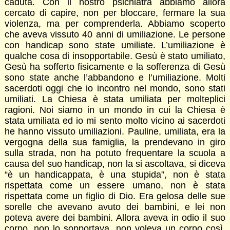
caduta. Con il nostro psichiatra abbiamo allora
cercato di capire, non per bloccare, fermare la sua
violenza, ma per comprenderla. Abbiamo scoperto
che aveva vissuto 40 anni di umiliazione. Le persone
con handicap sono state umiliate. L’umiliazione è
qualche cosa di insopportabile. Gesù è stato umiliato,
Gesù ha sofferto fisicamente e la sofferenza di Gesù
sono state anche l’abbandono e l’umiliazione. Molti
sacerdoti oggi che io incontro nel mondo, sono stati
umiliati. La Chiesa è stata umiliata per molteplici
ragioni. Noi siamo in un mondo in cui la Chiesa è
stata umiliata ed io mi sento molto vicino ai sacerdoti
he hanno vissuto umiliazioni. Pauline, umiliata, era la
vergogna della sua famiglia, la prendevano in giro
sulla strada, non ha potuto frequentare la scuola a
causa del suo handicap, non la si ascoltava, si diceva
“è un handicappata, è una stupida”, non è stata
rispettata come un essere umano, non è stata
rispettata come un figlio di Dio. Era gelosa delle sue
sorelle che avevano avuto dei bambini, e lei non
poteva avere dei bambini. Allora aveva in odio il suo
corpo, non lo sopportava, non voleva un corpo così.