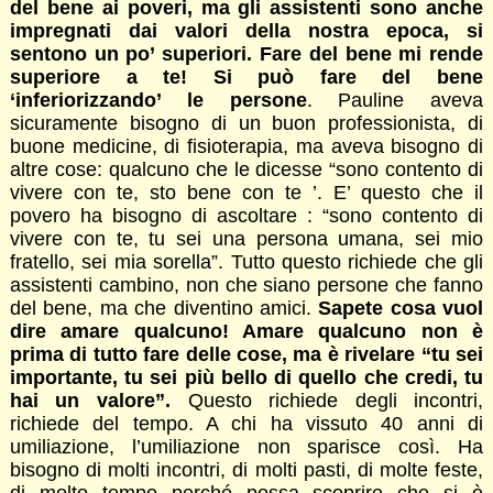
del bene ai poveri, ma gli assistenti sono anche
impregnati dai valori della nostra epoca, si
sentono un po’ superiori. Fare del bene mi rende
superiore a te! Si può fare del bene
‘inferiorizzando’ le persone
. Pauline aveva
sicuramente bisogno di un buon professionista, di
buone medicine, di fisioterapia, ma aveva bisogno di
altre cose: qualcuno che le dicesse “sono contento di
vivere con te, sto bene con te ’. E’ questo che il
povero ha bisogno di ascoltare : “sono contento di
vivere con te, tu sei una persona umana, sei mio
fratello, sei mia sorella”. Tutto questo richiede che gli
assistenti cambino, non che siano persone che fanno
del bene, ma che diventino amici.
Sapete cosa vuol
dire amare qualcuno! Amare qualcuno non è
prima di tutto fare delle cose, ma è rivelare “tu sei
importante, tu sei più bello di quello che credi, tu
hai un valore”.
Questo richiede degli incontri,
richiede del tempo. A chi ha vissuto 40 anni di
umiliazione, l’umiliazione non sparisce così. Ha
bisogno di molti incontri, di molti pasti, di molte feste,