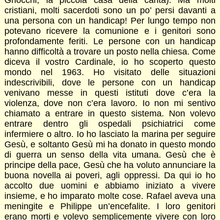
cristiani, molti sacerdoti sono un po’ persi davanti a
una persona con un handicap! Per lungo tempo non
potevano ricevere la comunione e i genitori sono
profondamente feriti. Le persone con un handicap
hanno difficoltà a trovare un posto nella chiesa. Come
diceva il vostro Cardinale, io ho scoperto questo
mondo nel 1963. Ho visitato delle situazioni
indescrivibili, dove le persone con un handicap
venivano messe in questi istituti dove c’era la
violenza, dove non c’era lavoro. Io non mi sentivo
chiamato a entrare in questo sistema. Non volevo
entrare dentro gli ospedali psichiatrici come
infermiere o altro. Io ho lasciato la marina per seguire
Gesù, e soltanto Gesù mi ha donato in questo mondo
di guerra un senso della vita umana. Gesù che è
principe della pace, Gesù che ha voluto annunciare la
buona novella ai poveri, agli oppressi. Da qui io ho
accolto due uomini e abbiamo iniziato a vivere
insieme, e ho imparato molte cose. Rafael aveva una
meningite e Philippe un’encefalite. I loro genitori
erano morti e volevo semplicemente vivere con loro