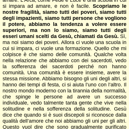
amare. L’Arca, come Fede e Luce è una scuola in cui
si impara ad amare, e non è facile.
Scopriamo le
nostre fragilità, siamo tutti dei poveri, siamo tutti
degli impazienti, siamo tutti persone che vogliono
il potere, abbiamo la tendenza a volere essere
superiori, ma non lo siamo, siamo tutti degli
esseri umani scelti da Gesù, chiamati da Gesù.
Sì,
ma noi siamo dei poveri. Allora ci vuole una scuola in
cui si impara, ci vuole una formazione. Quello che mi
colpisce è che siamo delle comunità. Qualche volta
nella relazione che abbiamo con dei sacerdoti, vedo
la sofferenza dei sacerdoti perché non hanno
comunità. Una comunità è essere insieme, avere la
stessa missione. Abbiamo bisogno gli uni degli altri, si
hanno dei tempi di festa, ci si aiuta l’uno con l’altro. Il
nostro mondo moderno con la tirannia della normalità,
che spinge le persone ad avere un successo
individuale, vedo talmente tanta gente che vive nella
solitudine e nella sofferenza della solitudine. Gesù
dice che quando si è suoi discepoli si riconosce dalla
qualità dell’amore che noi abbiamo gli uni per gli altri.
Questo vuol dire che sono gradualmente purificato