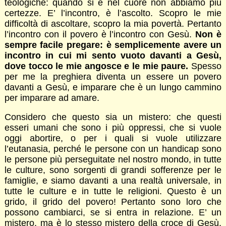
teologiche: quando si è nel cuore non abbiamo più
certezze. E’ l’incontro, è l’ascolto. Scopro le mie
difficoltà di ascoltare, scopro la mia povertà. Pertanto
l’incontro con il povero è l’incontro con Gesù.
Non è
sempre facile pregare: è semplicemente avere un
incontro in cui mi sento vuoto davanti a Gesù,
dove tocco le mie angosce e le mie paure.
Spesso
per me la preghiera diventa un essere un povero
davanti a Gesù, e imparare che è un lungo cammino
per imparare ad amare.
Considero che questo sia un mistero: che questi
esseri umani che sono i più oppressi, che si vuole
oggi abortire, o per i quali si vuole utilizzare
l’eutanasia, perché le persone con un handicap sono
le persone più perseguitate nel nostro mondo, in tutte
le culture, sono sorgenti di grandi sofferenze per le
famiglie, e siamo davanti a una realtà universale, in
tutte le culture e in tutte le religioni. Questo è un
grido, il grido del povero! Pertanto sono loro che
possono cambiarci, se si entra in relazione. E’ un
mistero, ma è lo stesso mistero della croce di Gesù.