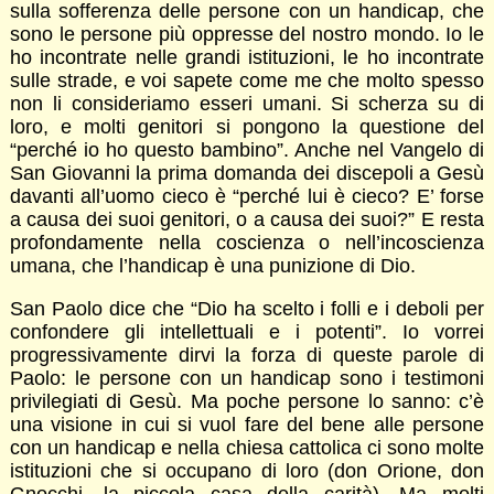
sulla sofferenza delle persone con un handicap, che
sono le persone più oppresse del nostro mondo. Io le
ho incontrate nelle grandi istituzioni, le ho incontrate
sulle strade, e voi sapete come me che molto spesso
non li consideriamo esseri umani. Si scherza su di
loro, e molti genitori si pongono la questione del
“perché io ho questo bambino”. Anche nel Vangelo di
San Giovanni la prima domanda dei discepoli a Gesù
davanti all’uomo cieco è “perché lui è cieco? E’ forse
a causa dei suoi genitori, o a causa dei suoi?” E resta
profondamente nella coscienza o nell’incoscienza
umana, che l’handicap è una punizione di Dio.
San Paolo dice che “Dio ha scelto i folli e i deboli per
confondere gli intellettuali e i potenti”. Io vorrei
progressivamente dirvi la forza di queste parole di
Paolo: le persone con un handicap sono i testimoni
privilegiati di Gesù. Ma poche persone lo sanno: c’è
una visione in cui si vuol fare del bene alle persone
con un handicap e nella chiesa cattolica ci sono molte
istituzioni che si occupano di loro (don Orione, don
Gnocchi, la piccola casa della carità). Ma molti