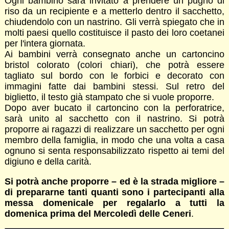
Ogni bambino sarà invitato a prendere un pugno di
riso da un recipiente e a metterlo dentro il sacchetto,
chiudendolo con un nastrino. Gli verrà spiegato che in
molti paesi quello costituisce il pasto dei loro coetanei
per l'intera giornata.
Ai bambini verrà consegnato anche un cartoncino
bristol colorato (colori chiari), che potrà essere
tagliato sul bordo con le forbici e decorato con
immagini fatte dai bambini stessi. Sul retro del
biglietto, il testo già stampato che si vuole proporre.
Dopo aver bucato il cartoncino con la perforatrice,
sarà unito al sacchetto con il nastrino. Si potrà
proporre ai ragazzi di realizzare un sacchetto per ogni
membro della famiglia, in modo che una volta a casa
ognuno si senta responsabilizzato rispetto ai temi del
digiuno e della carità.
Si potrà anche proporre – ed è la strada migliore –
di prepararne tanti quanti sono i partecipanti alla
messa domenicale per regalarlo a tutti la
domenica prima del Mercoledì delle Ceneri
.