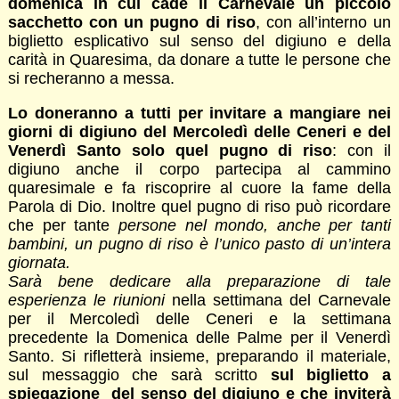
domenica in cui cade il Carnevale un piccolo
sacchetto con un pugno di riso
, con all’interno un
biglietto esplicativo sul senso del digiuno e della
carità in Quaresima, da donare a tutte le persone che
si recheranno a messa.
Lo doneranno a tutti per invitare a mangiare nei
giorni di digiuno del Mercoledì delle Ceneri e del
Venerdì Santo solo quel pugno di riso
: con il
digiuno anche il corpo partecipa al cammino
quaresimale e fa riscoprire al cuore la fame della
Parola di Dio. Inoltre quel pugno di riso può ricordare
che per tante
persone nel mondo, anche per tanti
bambini, un pugno di riso è l’unico pasto di un’intera
giornata.
Sarà bene dedicare alla preparazione di tale
esperienza le riunioni
nella settimana del Carnevale
per il Mercoledì delle Ceneri e la settimana
precedente la Domenica delle Palme per il Venerdì
Santo. Si rifletterà insieme, preparando il materiale,
sul messaggio che sarà scritto
sul biglietto
a
spiegazione del senso del digiuno e che inviterà