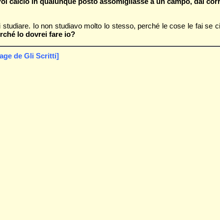
oi calcio in qualunque posto assomigliasse a un campo, dal corr
studiare. Io non studiavo molto lo stesso, perché le cose le fai se c
rché lo dovrei fare io?
e de Gli Scritti]