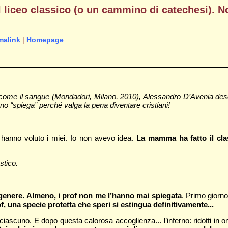
l liceo classico (o un cammino di catechesi). N
malink
|
Homepage
come il sangue (Mondadori, Milano, 2010), Alessandro D’Avenia desc
 “spiega” perché valga la pena diventare cristiani!
ì hanno voluto i miei. Io non avevo idea.
La mamma ha fatto il clas
astico.
 genere. Almeno, i prof non me l’hanno mai spiegata
. Primo giorno
of, una specie protetta che speri si estingua definitivamente...
 di ciascuno. E dopo questa calorosa accoglienza... l’inferno: ridotti i