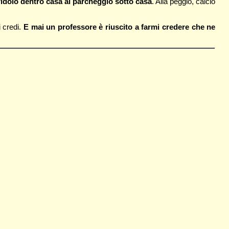
idoio dentro casa al parcheggio sotto casa
. Alla peggio, calcio
i credi.
E mai un professore è riuscito a farmi credere che ne