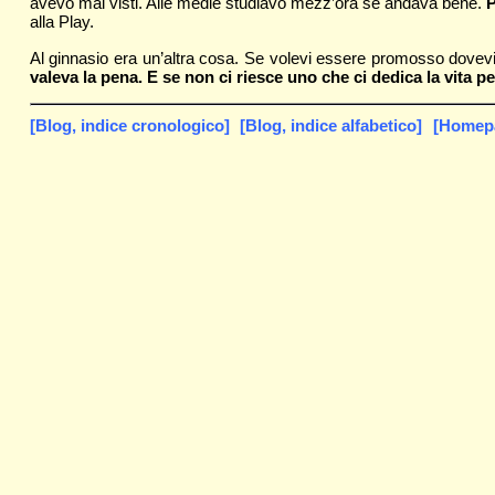
avevo mai visti. Alle medie studiavo mezz’ora se andava bene.
P
alla Play.
Al ginnasio era un’altra cosa. Se volevi essere promosso dovevi 
valeva la pena. E se non ci riesce uno che ci dedica la vita pe
[Blog, indice cronologico]
[Blog, indice alfabetico]
[Homepag