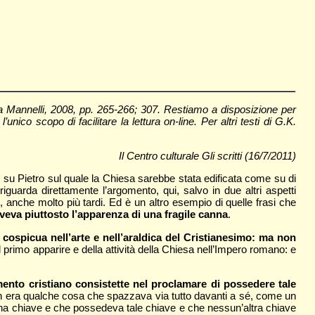
a Mannelli, 2008, pp. 265-266; 307. Restiamo a disposizione per
nico scopo di facilitare la lettura on-line. Per altri testi di G.K.
Il Centro culturale Gli scritti (16/7/2011)
ase su Pietro sul quale la Chiesa sarebbe stata edificata come su di
iguarda direttamente l’argomento, qui, salvo in due altri aspetti
, anche molto più tardi. Ed è un altro esempio di quelle frasi che
eva piuttosto l’apparenza di una fragile canna
.
cospicua nell’arte e nell’araldica del Cristianesimo: ma non
l primo apparire e della attività della Chiesa nell’Impero romano: e
mento cristiano consistette nel proclamare di possedere tale
n era qualche cosa che spazzava via tutto davanti a sé, come un
na chiave e che possedeva tale chiave e che nessun’altra chiave