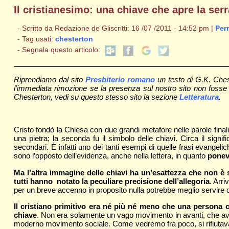
Il cristianesimo: una chiave che apre la serr
- Scritto da Redazione de Gliscritti: 16 /07 /2011 - 14:52 pm |
Per
- Tag usati:
chesterton
- Segnala questo articolo:
Riprendiamo dal sito
Presbiterio romano
un testo di G.K. Ches
l’immediata rimozione se la presenza sul nostro sito non fosse grad
Chesterton, vedi su questo stesso sito la sezione
Letteratura
.
Cristo fondò la Chiesa con due grandi metafore nelle parole finali 
una pietra; la seconda fu il simbolo delle chiavi. Circa il sign
secondari. È infatti uno dei tanti esempi di quelle frasi evangel
sono l’opposto dell’evidenza, anche nella lettera, in quanto
ponev
Ma l’altra immagine delle chiavi ha un’esattezza che non è 
tutti hanno notato la peculiare precisione dell’allegoria
. Arri
per un breve accenno in proposito nulla potrebbe meglio servire d
Il cristiano primitivo era né più né meno che una persona c
chiave
. Non era solamente un vago movimento in avanti, che av
moderno movimento sociale. Come vedremo fra poco, si rifiutava