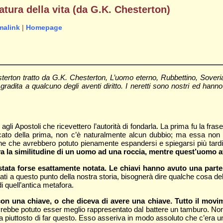
atura della vita (da G.K. Chesterton)
malink
|
Homepage
terton tratto da
G.K. Chesterton
, L’uomo eterno, Rubbettino, Soveri
ita a qualcuno degli aventi diritto. I neretti sono nostri ed hanno l’u
agli Apostoli che ricevettero l’autorità di fondarla. La prima fu la fr
ificato della prima, non c’è naturalmente alcun dubbio; ma essa non r
iche che avrebbero potuto pienamente espandersi e spiegarsi più tardi
a la similitudine di un uomo ad una roccia, mentre quest’uomo av
stata forse esattamente notata. Le chiavi hanno avuto una parte 
vati a questo punto della nostra storia, bisognerà dire qualche cosa de
i quell’antica metafora.
on una chiave, o che diceva di avere una chiave. Tutto il movi
rebbe potuto esser meglio rappresentato dal battere un tamburo. No
 piuttosto di far questo. Esso asseriva in modo assoluto che c’era u