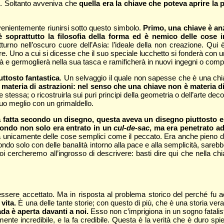
to. Soltanto avveniva che
quella era la chiave che poteva aprire la 
venientemente riunirsi sotto questo simbolo.
Primo, una chiave è an
 è soprattutto la filosofia della forma ed è nemico delle cose 
no nell’oscuro cuore dell’Asia: l’ideale della non creazione. Qui 
. Uno a cui si dicesse che il suo speciale lucchetto si fonderà con un m
 e germoglierà nella sua tasca e ramificherà in nuovi ingegni o comp
uttosto fantastica
. Un selvaggio il quale non sapesse che è una chi
è materia di astrazioni: nel senso che una chiave non è materia d
 se stessa; o ricostruirla sui puri principi della geometria o dell’arte
uo meglio con un grimaldello.
a fatta secondo un disegno, questa aveva un disegno piuttosto e
mondo non solo era entrato in un
cul-de-sac
, ma era penetrato add
unicamente delle cose semplici come il peccato. Era anche pieno di segr
mondo solo con delle banalità intorno alla pace e alla semplicità, sarebbe
 noi cercheremo all’ingrosso di descrivere: basti dire qui che nella
ssere accettato. Ma in risposta al problema storico del perché fu acc
vita.
È una delle tante storie; con questo di più, che è una storia vera. 
rada è aperta davanti a noi.
Esso non c’imprigiona in un sogno fatalist
mente incredibile, e la fa credibile. Questa è la verità che è duro spi