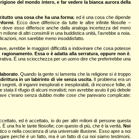
prigione del mondo intero, e far vedere la bianca aurora della
zitutto una cosa che ha una forma
; ed è una cosa che dipende
informi
. Ecco dove differisce da tutte le altre infinite filosofie –
è dove esso differisce anche dalla analoga incertezza del mero
ilione di altri consimili in una buddistica unità, l’avrebbe a noia.
licazioni, non sarebbe meno insoddisfatto.
ave, avrebbe le maggiori difficoltà a indovinare che cosa potesse
i ragionamento. Essa o è adatta alla serratura, oppure non è
.
 decorativa. È una sciocchezza per un uomo dire che preferirebbe una
laborato
. Quando la gente si lamenta che la religione si è troppo
irittura in un labirinto di vie senza uscita
. Il problema era un
eti, di inganni inesplorati e inesplorabili, di inconsce follie, di
 stata il rifugio di alcuni moralisti; non avrebbe avuto il più debole
 chiave c’erano senza dubbio molte cose che parevano complicate:
ettato, ed è accettato, io do per altri milioni di persone questa
È una fra le tante filosofie; con questo di più, che è la verità.
Noi
ico o nella coscienza di una universale illusione. Esso apre a noi
egare perché è un fatto, ma è un fatto di cui noi siamo testimoni.