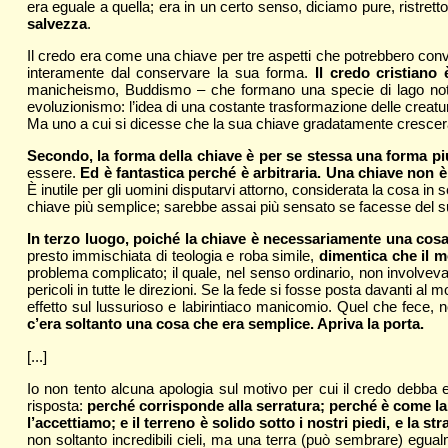
era eguale a quella; era in un certo senso, diciamo pure, ristret
salvezza
.
Il credo era come una chiave per tre aspetti che potrebbero con
interamente dal conservare la sua forma.
Il credo cristiano
manicheismo, Buddismo – che formano una specie di lago nottur
evoluzionismo: l’idea di una costante trasformazione delle creature
Ma uno a cui si dicesse che la sua chiave gradatamente crescerà
Secondo, la forma della chiave è per se stessa una forma pi
essere.
Ed è fantastica perché è arbitraria. Una chiave non 
È inutile per gli uomini disputarvi attorno, considerata la cosa in
chiave più semplice; sarebbe assai più sensato se facesse del s
In terzo luogo, poiché la chiave è necessariamente una cos
presto immischiata di teologia e roba simile,
dimentica che il 
problema complicato; il quale, nel senso ordinario, non involveva 
pericoli in tutte le direzioni. Se la fede si fosse posta davanti al 
effetto sul lussurioso e labirintiaco manicomio. Quel che fece,
c’era soltanto una cosa che era semplice. Apriva la porta.
[...]
Io non tento alcuna apologia sul motivo per cui il credo debba e
risposta:
perché corrisponde alla serratura; perché è come la 
l’accettiamo; e il terreno è solido sotto i nostri piedi, e la st
non soltanto incredibili cieli, ma una terra (può sembrare) egual