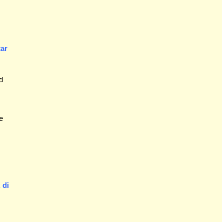
tar
d
e
 di