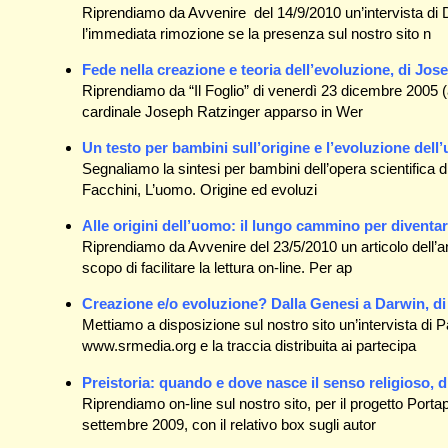
Riprendiamo da Avvenire del 14/9/2010 un’intervista di
l’immediata rimozione se la presenza sul nostro sito n
Fede nella creazione e teoria dell’evoluzione, di Jo
Riprendiamo da “Il Foglio” di venerdì 23 dicembre 2005 (ann
cardinale Joseph Ratzinger apparso in Wer
Un testo per bambini sull’origine e l’evoluzione del
Segnaliamo la sintesi per bambini dell’opera scientifica di
Facchini, L’uomo. Origine ed evoluzi
Alle origini dell’uomo: il lungo cammino per diventa
Riprendiamo da Avvenire del 23/5/2010 un articolo dell’an
scopo di facilitare la lettura on-line. Per ap
Creazione e/o evoluzione? Dalla Genesi a Darwin, di
Mettiamo a disposizione sul nostro sito un’intervista di P
www.srmedia.org e la traccia distribuita ai partecipa
Preistoria: quando e dove nasce il senso religioso, 
Riprendiamo on-line sul nostro sito, per il progetto Porta
settembre 2009, con il relativo box sugli autor