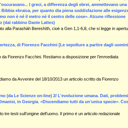
'oscuravano... I greci, a differenza degli ebrei, ammettevano una
a Bibbia ebraica, per quanto dia piena soddisfazione alle esigenz
o non è né il metro né il centro delle cose». Alcune riflessione
o (dal rabbino Dante Lattes)
o alla Parashàh Bereshìth, cioè a Gen 1,1-6,8, che si legge in apertu
rtezza, di Fiorenzo Facchini [Le sepolture a partire dagli uomin
to da Fiorenzo Facchini. Restiamo a disposizione per l’immediata
ndiamo da Avvenire del 18/10/2013 un articolo scritto da Fiorenzo
Homo (da Le Scienze on-line) 2/ L'evoluzione umana. Dati, problemi
 Dmanisi, in Georgia. «Discendiamo tutti da un’unica specie». Cos
 tre testi sull’origine dell’uomo. Il primo è un articolo redazionale