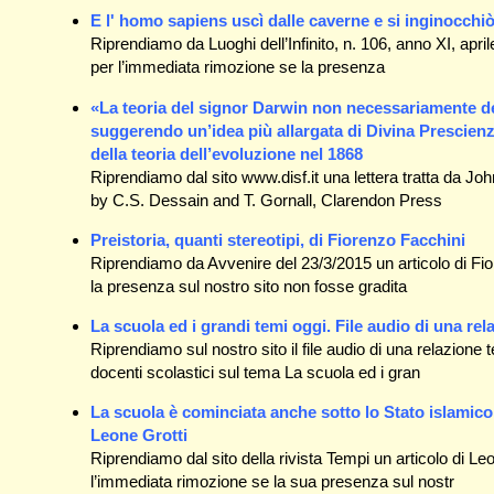
E l' homo sapiens uscì dalle caverne e si inginocchiò
Riprendiamo da Luoghi dell’Infinito, n. 106, anno XI, apri
per l’immediata rimozione se la presenza
«La teoria del signor Darwin non necessariamente d
suggerendo un’idea più allargata di Divina Prescienz
della teoria dell’evoluzione nel 1868
Riprendiamo dal sito www.disf.it una lettera tratta da
by C.S. Dessain and T. Gornall, Clarendon Press
Preistoria, quanti stereotipi, di Fiorenzo Facchini
Riprendiamo da Avvenire del 23/3/2015 un articolo di Fi
la presenza sul nostro sito non fosse gradita
La scuola ed i grandi temi oggi. File audio di una r
Riprendiamo sul nostro sito il file audio di una relazion
docenti scolastici sul tema La scuola ed i gran
La scuola è cominciata anche sotto lo Stato islamico
Leone Grotti
Riprendiamo dal sito della rivista Tempi un articolo di L
l’immediata rimozione se la sua presenza sul nostr