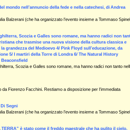
el mondo nell’annuncio della fede e nella catechesi, di Andrea
iulia Balzerani (che ha organizzato l’evento insieme a Tommaso Spinel
Inghilterra, Scozia e Galles sono romane, ma hanno radici non tan
istiana che trasmise una nuova visione della cultura classica e
 la grandezza del Medioevo 4/ Pink Floyd sull’educazione, da
one 5/ I martiri della Torre di Londra 6/ The Natural History
i Beaconsfield
i Inghilterra, Scozia e Galles sono romane, ma hanno radici non tanto nel
to da Fiorenzo Facchini. Restiamo a disposizione per l’immediata
 Di Segni
iulia Balzerani (che ha organizzato l’evento insieme a Tommaso Spinel
RRA” è stato come il freddo maestrale che ha pulito il cielo,