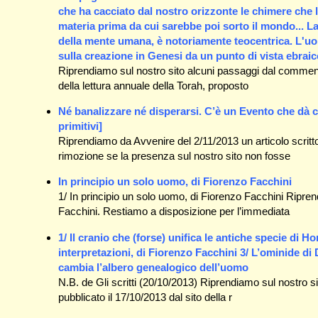
che ha cacciato dal nostro orizzonte le chimere che l
materia prima da cui sarebbe poi sorto il mondo... L
della mente umana, è notoriamente teocentrica. L'uom
sulla creazione in Genesi da un punto di vista ebraic
Riprendiamo sul nostro sito alcuni passaggi dal comment
della lettura annuale della Torah, proposto
Né banalizzare né disperarsi. C’è un Evento che dà ce
primitivi]
Riprendiamo da Avvenire del 2/11/2013 un articolo scrit
rimozione se la presenza sul nostro sito non fosse
In principio un solo uomo, di Fiorenzo Facchini
1/ In principio un solo uomo, di Fiorenzo Facchini Ripre
Facchini. Restiamo a disposizione per l’immediata
1/ Il cranio che (forse) unifica le antiche specie di 
interpretazioni, di Fiorenzo Facchini 3/ L’ominide di
cambia l’albero genealogico dell’uomo
N.B. de Gli scritti (20/10/2013) Riprendiamo sul nostro sito
pubblicato il 17/10/2013 dal sito della r