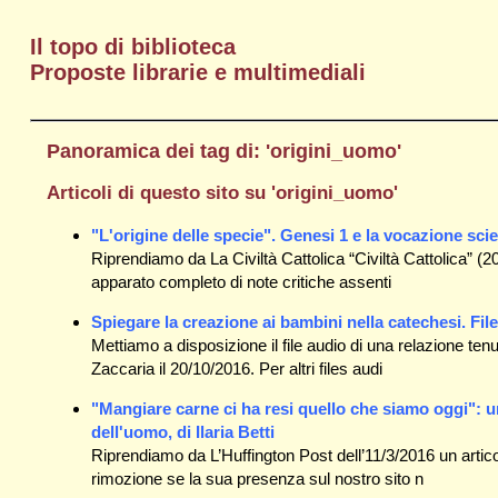
Il topo di biblioteca
Proposte librarie e multimediali
Panoramica dei tag di: 'origini_uomo'
Articoli di questo sito su 'origini_uomo'
"L'origine delle specie". Genesi 1 e la vocazione sci
Riprendiamo da La Civiltà Cattolica “Civiltà Cattolica” (2
apparato completo di note critiche assenti
Spiegare la creazione ai bambini nella catechesi. Fi
Mettiamo a disposizione il file audio di una relazione te
Zaccaria il 20/10/2016. Per altri files audi
"Mangiare carne ci ha resi quello che siamo oggi": un
dell'uomo, di Ilaria Betti
Riprendiamo da L’Huffington Post dell’11/3/2016 un artico
rimozione se la sua presenza sul nostro sito n