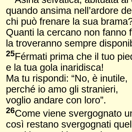
quando ansima nell’ardore del
chi può frenare la sua brama
Quanti la cercano non fanno f
la troveranno sempre disponib
25
Férmati prima che il tuo pie
e la tua gola inaridisca!
Ma tu rispondi: “No, è inutile,
perché io amo gli stranieri,
voglio andare con loro”.
26
Come viene svergognato un 
così restano svergognati quell