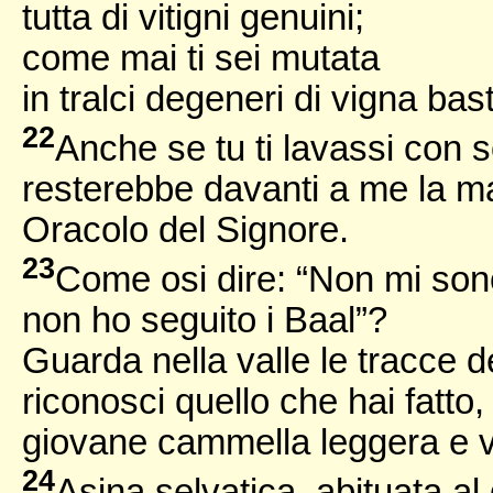
tutta di vitigni genuini;
come mai ti sei mutata
in tralci degeneri di vigna ba
22
Anche se tu ti lavassi con 
resterebbe davanti a me la mac
Oracolo del Signore.
23
Come osi dire: “Non mi son
non ho seguito i Baal”?
Guarda nella valle le tracce de
riconosci quello che hai fatto,
giovane cammella leggera e 
24
Asina selvatica, abituata al