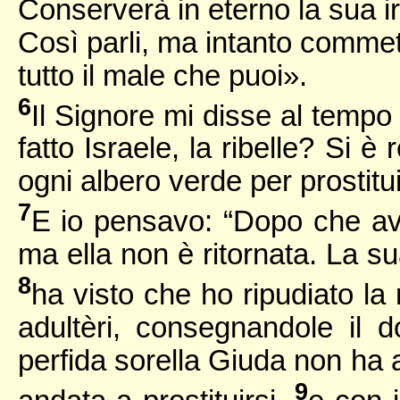
Conserverà in eterno la sua ir
Così parli, ma intanto commet
tutto il male che puoi».
6
Il Signore mi disse al tempo 
fatto Israele, la ribelle? Si 
ogni albero verde per prostitui
7
E io pensavo: “Dopo che avr
ma ella non è ritornata. La su
8
ha visto che ho ripudiato la r
adultèri, consegnandole il 
perfida sorella Giuda non ha a
9