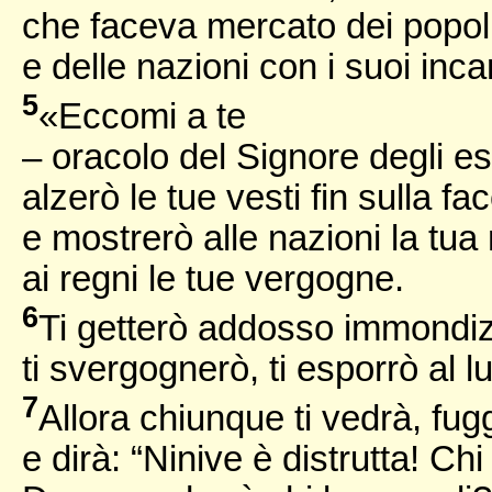
che faceva mercato dei popoli
e delle nazioni con i suoi inca
5
«Eccomi a te
– oracolo del Signore degli ese
alzerò le tue vesti fin sulla fa
e mostrerò alle nazioni la tua 
ai regni le tue vergogne.
6
Ti getterò addosso immondiz
ti svergognerò, ti esporrò al lu
7
Allora chiunque ti vedrà, fug
e dirà: “Ninive è distrutta! C