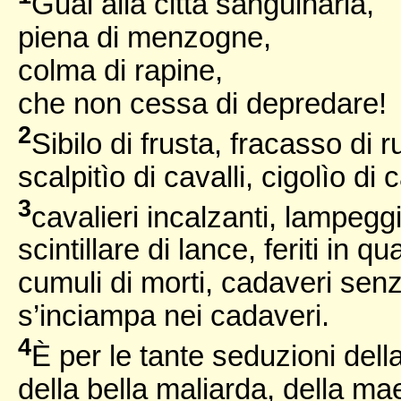
Guai alla città sanguinaria,
piena di menzogne,
colma di rapine,
che non cessa di depredare!
2
Sibilo di frusta, fracasso di r
scalpitìo di cavalli, cigolìo di c
3
cavalieri incalzanti, lampegg
scintillare di lance, feriti in qu
cumuli di morti, cadaveri senz
s’inciampa nei cadaveri.
4
È per le tante seduzioni della
della bella maliarda, della mae