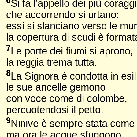
6
Si fa l’appello dei più coraggi
che accorrendo si urtano:
essi si slanciano verso le mur
la copertura di scudi è format
7
Le porte dei fiumi si aprono,
la reggia trema tutta.
8
La Signora è condotta in esil
le sue ancelle gemono
con voce come di colombe,
percuotendosi il petto.
9
Ninive è sempre stata come
ma ora le acque sfuggono.