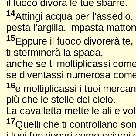
il fuoco divora le tue sbarre.
14
Attingi acqua per l’assedio, 
pesta l’argilla, impasta matton
15
Eppure il fuoco divorerà te,
ti sterminerà la spada,
anche se ti moltiplicassi come
se diventassi numerosa come 
16
e moltiplicassi i tuoi mercan
più che le stelle del cielo.
La cavalletta mette le ali e vol
17
Quelli che ti controllano so
i tuoi funzionari come sciami d