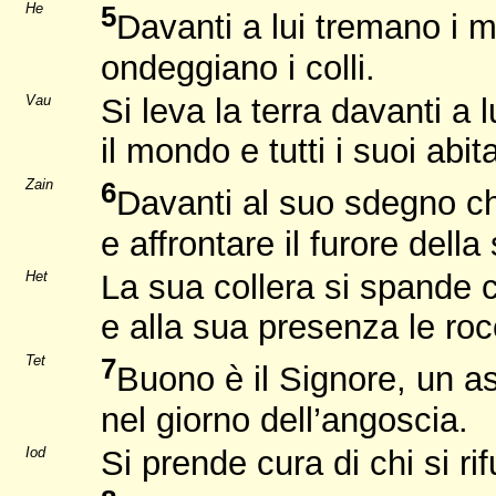
He
5
Davanti a lui tremano i m
ondeggiano i colli.
Vau
Si leva la terra davanti a l
il mondo e tutti i suoi abita
Zain
6
Davanti al suo sdegno ch
e affrontare il furore della
Het
La sua collera si spande 
e alla sua presenza le ro
Tet
7
Buono è il Signore, un as
nel giorno dell’angoscia.
Iod
Si prende cura di chi si rif