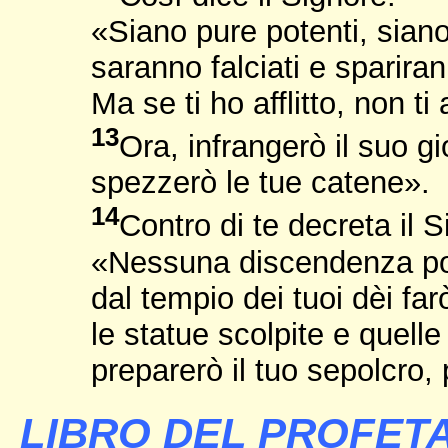
«Siano pure potenti, sian
saranno falciati e sparira
Ma se ti ho afflitto, non ti 
13
Ora, infrangerò il suo g
spezzerò le tue catene».
14
Contro di te decreta il S
«Nessuna discendenza por
dal tempio dei tuoi dèi far
le statue scolpite e quelle
preparerò il tuo sepolcro, 
LIBRO DEL PROFETA