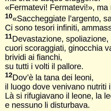
«Fermatevi! Fermatevi!», ma 
10
«Saccheggiate l’argento, sa
Ci sono tesori infiniti, ammass
11
Devastazione, spoliazione,
cuori scoraggiati, ginocchia va
brividi ai fianchi,
su tutti i volti il pallore.
12
Dov’è la tana dei leoni,
il luogo dove venivano nutriti i
Là si rifugiavano il leone, la l
e nessuno li disturbava.