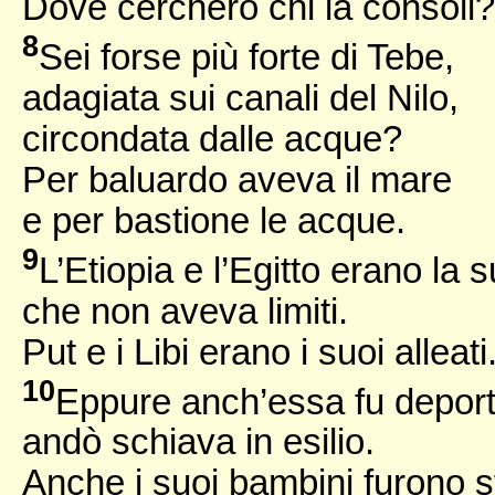
Dove cercherò chi la consoli?
8
Sei forse più forte di Tebe,
adagiata sui canali del Nilo,
circondata dalle acque?
Per baluardo aveva il mare
e per bastione le acque.
9
L’Etiopia e l’Egitto erano la 
che non aveva limiti.
Put e i Libi erano i suoi alleati
10
Eppure anch’essa fu deport
andò schiava in esilio.
Anche i suoi bambini furono sf