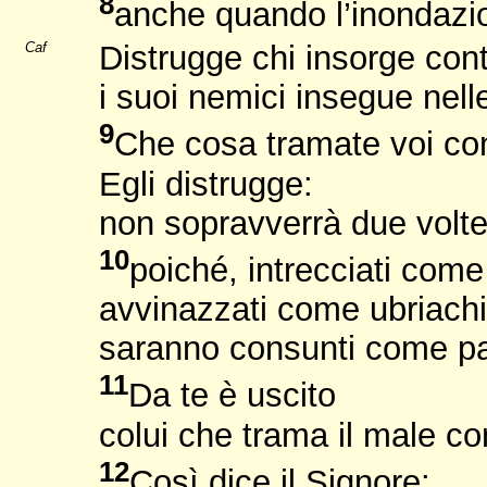
8
anche quando l’inondazi
Caf
Distrugge chi insorge contr
i suoi nemici insegue nell
9
Che cosa tramate voi con
Egli distrugge:
non sopravverrà due volte
10
poiché, intrecciati come 
avvinazzati come ubriachi
saranno consunti come pa
11
Da te è uscito
colui che trama il male con
12
Così dice il Signore: