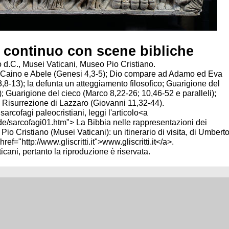
o continuo con scene bibliche
 d.C., Musei Vaticani, Museo Pio Cristiano.
 di Caino e Abele (Genesi 4,3-5); Dio compare ad Adamo ed Eva
,8-13); la defunta un atteggiamento filosofico; Guarigione del
i); Guarigione del cieco (Marco 8,22-26; 10,46-52 e paralleli);
 Risurrezione di Lazzaro (Giovanni 11,32-44).
sarcofagi paleocristiani, leggi l'articolo<a
_fede/sarcofagi01.htm"> La Bibbia nelle rappresentazioni dei
Pio Cristiano (Musei Vaticani): un itinerario di visita, di Umbert
ef="http://www.gliscritti.it">www.gliscritti.it</a>.
icani, pertanto la riproduzione è riservata.