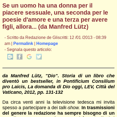
Se un uomo ha una donna per il
piacere sessuale, una seconda per le
poesie d'amore e una terza per avere
figli, allora... (da Manfred Lütz)
- Scritto da Redazione de Gliscritti: 12 /01 /2013 - 08:39
am |
Permalink
|
Homepage
- Segnala questo articolo:
da Manfred Lütz, "Dio". Storia di un libro che
diventò un bestseller, in Pontificium Consilium
pro Laicis, La domanda di Dio oggi, LEV, Città del
Vaticano, 2012, pp. 131-132
Da circa venti anni la televisione tedesca mi invita
spesso a partecipare a dei
talk-show.
In trasmissioni
del genere la redazione ha sempre bisogno di un