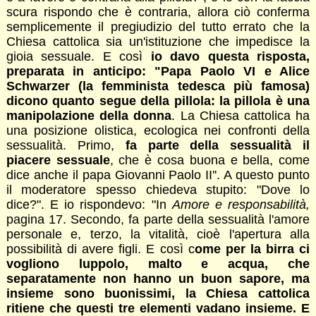
scura rispondo che è contraria, allora ciò conferma
semplicemente il pregiudizio del tutto errato che la
Chiesa cattolica sia un'istituzione che impedisce la
gioia sessuale. E così
io davo questa risposta,
preparata in anticipo: "Papa Paolo VI e Alice
Schwarzer (la femminista tedesca più famosa)
dicono quanto segue della pillola: la pillola è una
manipolazione della donna
. La Chiesa cattolica ha
una posizione olistica, ecologica nei confronti della
sessualità. Primo,
fa parte della sessualità il
piacere sessuale
, che è cosa buona e bella, come
dice anche il papa Giovanni Paolo II''. A questo punto
il moderatore spesso chiedeva stupito: "Dove lo
dice?". E io rispondevo: "In
Amore e responsabilità,
pagina 17. Secondo, fa parte della sessualità l'amore
personale e, terzo, la vitalità, cioè l'apertura alla
possibilità di avere figli. E così c
ome per la birra ci
vogliono luppolo, malto e acqua, che
separatamente non hanno un buon sapore, ma
insieme sono buonissimi, la Chiesa cattolica
ritiene che questi tre elementi vadano insieme. E