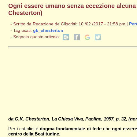
Ogni essere umano senza eccezione alcuna vi
Chesterton)
- Scritto da Redazione de Gliscritti: 10 /02 /2017 - 21:58 pm |
Per
- Tag usati:
gk_chesterton
- Segnala questo articolo:
da G.K. Chesterton, La Chiesa Viva, Paoline, 1957, p. 32, (non 
Per i cattolici è
dogma fondamentale di fede
che
ogni esser
centro della Beatitudine
.