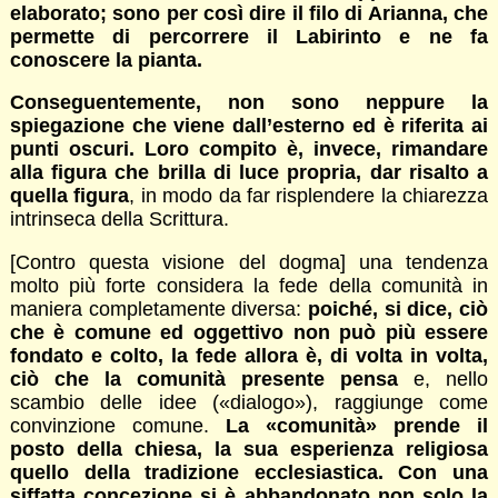
elaborato; sono per così dire il filo di Arianna, che
permette di percorrere il Labirinto e ne fa
conoscere la pianta.
Conseguentemente, non sono neppure la
spiegazione che viene dall’esterno ed è riferita ai
punti oscuri. Loro compito è, invece, rimandare
alla figura che brilla di luce propria, dar risalto a
quella figura
, in modo da far risplendere la chiarezza
intrinseca della Scrittura.
[Contro questa visione del dogma] una tendenza
molto più forte considera la fede della comunità in
maniera completamente diversa:
poiché, si dice, ciò
che è comune ed oggettivo non può più essere
fondato e colto, la fede allora è, di volta in volta,
ciò che la comunità presente pensa
e, nello
scambio delle idee («dialogo»), raggiunge come
convinzione comune.
La «comunità» prende il
posto della chiesa, la sua esperienza religiosa
quello della tradizione ecclesiastica. Con una
siffatta concezione si è abbandonato non solo la