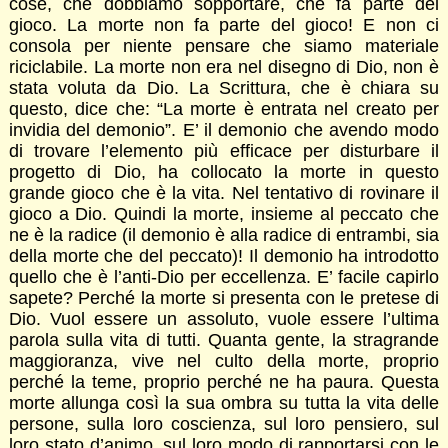
cose, che dobbiamo sopportare, che fa parte del
gioco. La morte non fa parte del gioco! E non ci
consola per niente pensare che siamo materiale
riciclabile. La morte non era nel disegno di Dio, non è
stata voluta da Dio. La Scrittura, che è chiara su
questo, dice che: “La morte è entrata nel creato per
invidia del demonio”. E’ il demonio che avendo modo
di trovare l’elemento più efficace per disturbare il
progetto di Dio, ha collocato la morte in questo
grande gioco che è la vita. Nel tentativo di rovinare il
gioco a Dio. Quindi la morte, insieme al peccato che
ne è la radice (il demonio è alla radice di entrambi, sia
della morte che del peccato)! Il demonio ha introdotto
quello che è l’anti-Dio per eccellenza. E’ facile capirlo
sapete? Perché la morte si presenta con le pretese di
Dio. Vuol essere un assoluto, vuole essere l’ultima
parola sulla vita di tutti. Quanta gente, la stragrande
maggioranza, vive nel culto della morte, proprio
perché la teme, proprio perché ne ha paura. Questa
morte allunga così la sua ombra su tutta la vita delle
persone, sulla loro coscienza, sul loro pensiero, sul
loro stato d’animo, sul loro modo di rapportarsi con le