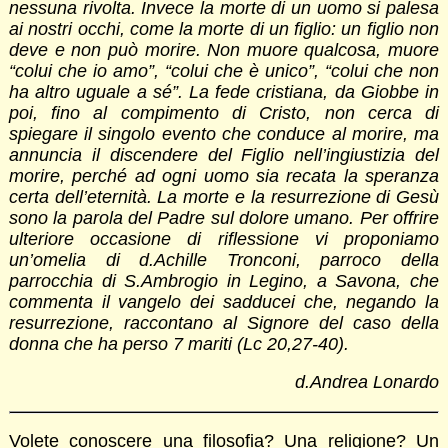
nessuna rivolta. Invece la morte di un uomo si palesa
ai nostri occhi, come la morte di un figlio: un figlio non
deve e non può morire. Non muore qualcosa, muore
“colui che io amo”, “colui che è unico”, “colui che non
ha altro uguale a sé”. La fede cristiana, da Giobbe in
poi, fino al compimento di Cristo, non cerca di
spiegare il singolo evento che conduce al morire, ma
annuncia il discendere del Figlio nell’ingiustizia del
morire, perché ad ogni uomo sia recata la speranza
certa dell’eternità. La morte e la resurrezione di Gesù
sono la parola del Padre sul dolore umano. Per offrire
ulteriore occasione di riflessione vi proponiamo
un’omelia di d.Achille Tronconi, parroco della
parrocchia di S.Ambrogio in Legino, a Savona, che
commenta il vangelo dei sadducei che, negando la
resurrezione, raccontano al Signore del caso della
donna che ha perso 7 mariti (Lc 20,27-40).
d.Andrea Lonardo
Volete conoscere una filosofia? Una religione? Un