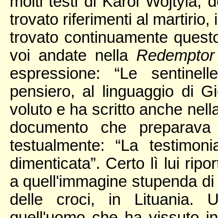
molti testi di Karol Wojtyla, d
trovato riferimenti al martiri
trovato continuamente questo
voi andate nella
Redemptor
espressione: “Le sentinel
pensiero, al linguaggio di G
voluto e ha scritto anche nell
documento che preparava l
testualmente: “La testimon
dimenticata”. Certo lì lui rip
a quell'immagine stupenda di 
delle croci, in Lituania.
quell'uomo che ha vissuto i