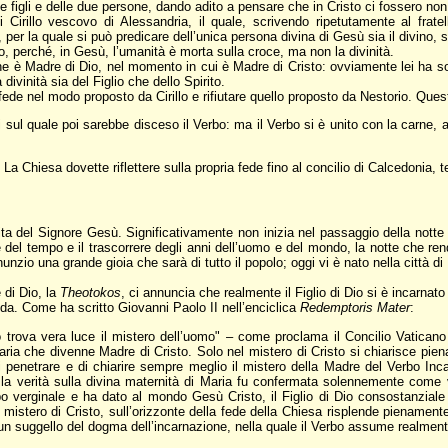
ue figli e delle due persone, dando adito a pensare che in Cristo ci fossero no
irillo vescovo di Alessandria, il quale, scrivendo ripetutamente al fratell
, per la quale si può predicare dell’unica persona divina di Gesù sia il divino, 
to, perché, in Gesù, l’umanità è morta sulla croce, ma non la divinità.
 è Madre di Dio, nel momento in cui è Madre di Cristo: ovviamente lei ha solo
divinità sia del Figlio che dello Spirito.
fede nel modo proposto da Cirillo e rifiutare quello proposto da Nestorio. Ques
ul quale poi sarebbe disceso il Verbo: ma il Verbo si è unito con la carne, ac
La Chiesa dovette riflettere sulla propria fede fino al concilio di Calcedonia, t
cita del Signore Gesù. Significativamente non inizia nel passaggio della notte 
e del tempo e il trascorrere degli anni dell’uomo e del mondo, la notte che ren
nzio una grande gioia che sarà di tutto il popolo; oggi vi è nato nella città di
 di Dio, la
Theotokos
, ci annuncia che realmente il Figlio di Dio si è incarnato
enda. Come ha scritto Giovanni Paolo II nell’enciclica
Redemptoris Mater
:
 trova vera luce il mistero dell’uomo" – come proclama il Concilio Vaticano I
aria che divenne Madre di Cristo. Solo nel mistero di Cristo si chiarisce piena
di penetrare e di chiarire sempre meglio il mistero della Madre del Verbo In
i, la verità sulla divina maternità di Maria fu confermata solennemente come 
 verginale e ha dato al mondo Gesù Cristo, il Figlio di Dio consostanziale a
mistero di Cristo, sull’orizzonte della fede della Chiesa risplende pienamente
 un suggello del dogma dell’incarnazione, nella quale il Verbo assume realment