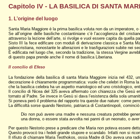
Capitolo IV - LA BASILICA DI SANTA M
1. L’origine del luogo
Santa Maria Maggiore è la prima basilica voluta non da un imperatore, o
Se all’origine delle basiliche costantiniane c’è l’accoglienza del crist
attraverso la lezione dell’arte, si rivolge e vuol essere capita da quella
Sisto III la fece edificare con moduli di derivazione classica e Santa M
paleocristiana, nonostante le alterazioni e le trasfigurazioni subite nei sec
È edificata nel luogo che, secondo la tradizione, la stessa Vergine avre
di questo papa prende anche il nome di basilica Liberiana.
Il concilio di Efeso
La fondazione della basilica di santa Maria Maggiore inizia nel 432, un a
decorazione è chiaramente programmatica: vuole che celebri in Roma la v
che la basilica celebra ha un aspetto mariologico ed uno cristologico, en
Il concilio di Nicea del 325 aveva affermato con chiarezza che Gesù e
tornato al Padre. Se invece in Gesù si dava l’esistenza della sola umani
Si poneva però il problema del rapporto tra queste due nature: come pens
La difficoltà sorse quando Nestorio, patriarca di Costantinopoli, cominci
Dio non può avere una madre e nessuna creatura potrebbe generare
una donna, o essere stata avvolta nei panni di un neonato, o aver
Per questo Nestorio prese a predicare che Maria non poteva essere detta
Questo provocò tra i fedeli grande stupore e scandalo. Infatti non si ri
Il rifiuto di chiamare Maria Teothokos, ossia Madre di Dio aveva una radi