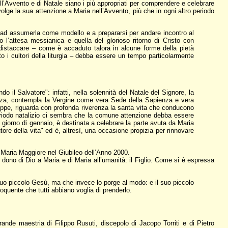
dell’Avvento e di Natale siano i più appropriati per comprendere e celebrare
rivolge la sua attenzione a Maria nell’Avvento, più che in ogni altro periodo
tati ad assumerla come modello e a prepararsi per andare incontro al
o l’attesa messianica e quella del glorioso ritorno di Cristo con
distaccare – come è accaduto talora in alcune forme della pietà
o i cultori della liturgia – debba essere un tempo particolarmente
do il Salvatore": infatti, nella solennità del Natale del Signore, la
vezza, contempla la Vergine come vera Sede della Sapienza e vera
seppe, riguarda con profonda riverenza la santa vita che conducono
riodo natalizio ci sembra che la comune attenzione debba essere
 giorno di gennaio, è destinata a celebrare la parte avuta da Maria
ore della vita" ed è, altresì, una occasione propizia per rinnovare
ta Maria Maggiore nel Giubileo dell’Anno 2000.
e dono di Dio a Maria e di Maria all’umanità: il Figlio. Come si è espressa
o piccolo Gesù, ma che invece lo porge al modo: e il suo piccolo
quente che tutti abbiano voglia di prenderlo.
ande maestria di Filippo Rusuti, discepolo di Jacopo Torriti e di Pietro