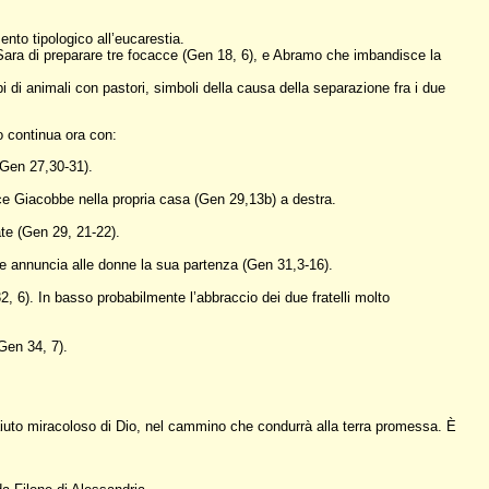
nto tipologico all’eucarestia.
 Sara di preparare tre focacce (Gen 18, 6), e Abramo che imbandisce la
 di animali con pastori, simboli della causa della separazione fra i due
lo continua ora con:
(Gen 27,30-31).
ce Giacobbe nella propria casa (Gen 29,13b) a destra.
ate (Gen 29, 21-22).
be annuncia alle donne la sua partenza (Gen 31,3-16).
, 6). In basso probabilmente l’abbraccio dei due fratelli molto
(Gen 34, 7).
’aiuto miracoloso di Dio, nel cammino che condurrà alla terra promessa. È