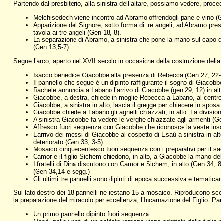
Partendo dal presbiterio, alla sinistra dell’altare, possiamo vedere, proc
Melchisedech viene incontro ad Abramo offrendogli pane e vino (Gen.
Apparizione del Signore, sotto forma di tre angeli, ad Abramo pre
tavola ai tre angeli (Gen 18, 8).
La separazione di Abramo, a sinistra che pone la mano sul capo di I
(Gen 13,5-7).
Segue l’arco, aperto nel XVII secolo in occasione della costruzione della c
Isacco benedice Giacobbe alla presenza di Rebecca (Gen 27, 22-29)
Il pannello che segue è un dipinto raffigurante il sogno di Giacobb
Rachele annuncia a Labano l’arrivo di Giacobbe (gen 29, 12) in a
Giacobbe, a destra, chiede in moglie Rebecca a Labano, al centro, 
Giacobbe, a sinistra in alto, lascia il gregge per chiedere in spos
Giacobbe chiede a Labano gli agnelli chiazzati, in alto. La divisio
A sinistra Giacobbe fa vedere le verghe chiazzate agli armenti (G
Affresco fuori sequenza con Giacobbe che riconosce la veste insan
L’arrivo dei messi di Giacobbe al cospetto di Esaù a sinistra in al
deteriorato (Gen 33, 3-5).
Mosaico cinquecentesco fuori sequenza con i preparativi per il sac
Camor e il figlio Sichem chiedono, in alto, a Giacobbe la mano della 
I fratelli di Dina discutono con Camor e Sichem, in alto (Gen 34, 8-
(Gen 34,14 e segg.)
Gli ultimi tre pannelli sono dipinti di epoca successiva e tematic
Sul lato destro dei 18 pannelli ne restano 15 a mosaico. Riproducono sce
la preparazione del miracolo per eccellenza, l’Incarnazione del Figlio. Pa
Un primo pannello dipinto fuori sequenza.