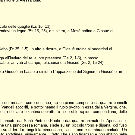
da Filone di Alessandria.
colo delle quaglie (Es 16, 13).
endovi un legno (Es 15, 25), a sinistra, e Mosè ordina a Giosuè di
bo (Dt 35, 1-5), in alto a destra, e Giosuè ordina ai sacerdoti di
 all’inviato del re la loro presenza (Gs 2, 1-6), in basso.
aab e, arrivati al campo, relazionano a Giosuè (Gs 2, 15-24).
to a Giosuè, in basso a sinistra L’apparizione del Signore a Giosuè e, in
ura dei mosaici corre continua, su un piano composto da quattro pannelli
i Vangeli apocrifi, e sottolineano il ruolo svolto in essa dalla Vergine, che,
nta dell’arte bizantina soprattutto nello stile rapido, compendiario, delle
affiancato dai Santi Pietro e Paolo e dai quattro animali dell’Apocalisse,
 come una principessa romana, siede su un piccolo trono e dipana, col fuso
o su di lei. Tre angeli la circondano, l’assistono e sembrano parlarle. Un
 sottolinea, visivamente, il fatto che siano fidanzati e non abitino nella