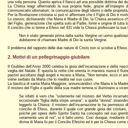
una sola persona. Questo apriva il fianco ad una possibile dottrina dei d
La Chiesa reagì affermando la sua propria fede, grazie all’impegno di C
communicatio idiomatum
, la comunicazione degli idiomi o delle proprietà
Per la Rivelazione cristiana si può sì affermare che il Figlio di Dio è mor
Lo stesso, dichiarando che Maria è Madre di Dio, la Chiesa asserisce che
del Figlio, generazione che spetta solo al Padre, fonte e origine di tutta la 
Il concilio che si tenne a Efeso nel 431 vide la Chiesa professare la sua 
Non è stato generato prima dalla santa Vergine un uomo qualsiasi s
dubitarono di chiamare Madre di Dio la santa Vergine.
Il problema del rapporto delle due nature di Cristo non si sciolse a Efeso. 
2. Motivi di un pellegrinaggio giubilare
Il Giubileo dell’Anno 2000 celebra la gioia dell’incarnazione e della nas
veglia del Natale. È questa la notte che orienta in maniera nuova il fluir
pastori ascoltano dagli angeli e recano a Maria, "Non temete, ecco vi annu
viene serbato da Maria che lo medita nel suo cuore.
La basilica di santa Maria Maggiore, annunciandoci che Maria è la Madre
Il mistero del Figlio e quello della sua madre terrena si illuminano a vic
Se infatti è vero che "solamente nel mistero del Verbo incarnato
eccezionale "figlia della stirpe umana", a quella "donna" straordin
leggerlo la Chiesa: il mistero dell’incarnazione le ha permesso 
concilio di Efeso, durante il quale con grande gioia dei cristian
poiché per opera dello Spirito Santo ha concepito nel suo grembo
veramente uno di noi", si è fatto uomo. Così dunque, mediante il 
divina di Maria fu per il Concilio Efesino ed è per la Chiesa come