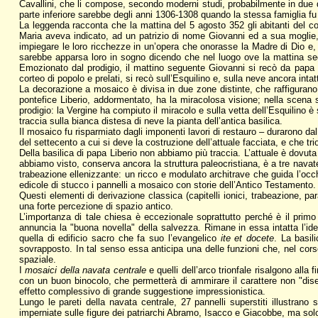
Cavallini, che li compose, secondo moderni studi, probabilmente in due di
parte inferiore sarebbe degli anni 1306-1308 quando la stessa famiglia fu r
La leggenda racconta che la mattina del 5 agosto 352 gli abitanti del co
Maria aveva indicato, ad un patrizio di nome Giovanni ed a sua moglie,
impiegare le loro ricchezze in un’opera che onorasse la Madre di Dio e,
sarebbe apparsa loro in sogno dicendo che nel luogo ove la mattina se
Emozionato dal prodigio, il mattino seguente Giovanni si recò da papa L
corteo di popolo e prelati, si recò sull’Esquilino e, sulla neve ancora inta
La decorazione a mosaico è divisa in due zone distinte, che raffigurano, 
pontefice Liberio, addormentato, ha la miracolosa visione; nella scena se
prodigio: la Vergine ha compiuto il miracolo e sulla vetta dell’Esquilino è
traccia sulla bianca distesa di neve la pianta dell’antica basilica.
Il mosaico fu risparmiato dagli imponenti lavori di restauro – durarono d
del settecento a cui si deve la costruzione dell’attuale facciata, e che tri
Della basilica di papa Liberio non abbiamo più traccia. L’attuale è dovuta 
abbiamo visto, conserva ancora la struttura paleocristiana, è a tre navate,
trabeazione ellenizzante: un ricco e modulato architrave che guida l’occhio
edicole di stucco i pannelli a mosaico con storie dell’Antico Testamento.
Questi elementi di derivazione classica (capitelli ionici, trabeazione, p
una forte percezione di spazio antico.
L’importanza di tale chiesa è eccezionale soprattutto perché è il primo
annuncia la "buona novella" della salvezza. Rimane in essa intatta l’idea
quella di edificio sacro che fa suo l’evangelico
ite et docete
. La basil
sovrapposto. In tal senso essa anticipa una delle funzioni che, nel cor
spaziale.
I
mosaici della navata centrale
e quelli dell’arco trionfale risalgono alla
con un buon binocolo, che permetterà di ammirare il carattere non "diseg
effetto complessivo di grande suggestione impressionistica.
Lungo le pareti della navata centrale, 27 pannelli superstiti illustrano s
imperniate sulle figure dei patriarchi Abramo, Isacco e Giacobbe, ma solo