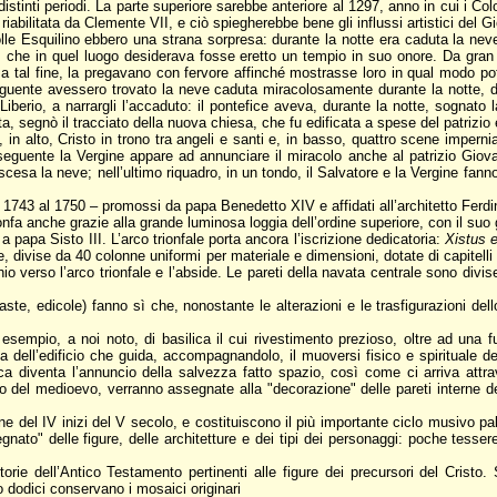
stinti periodi. La parte superiore sarebbe anteriore al 1297, anno in cui i Co
iabilitata da Clemente VII, e ciò spiegherebbe bene gli influssi artistici del G
lle Esquilino ebbero una strana sorpresa: durante la notte era caduta la neve
 che in quel luogo desiderava fosse eretto un tempio in suo onore. Da gran
 a tal fine, la pregavano con fervore affinché mostrasse loro in qual modo po
guente avessero trovato la neve caduta miracolosamente durante la notte, d
iberio, a narrargli l’accaduto: il pontefice aveva, durante la notte, sognato
tta, segnò il tracciato della nuova chiesa, che fu edificata a spese del patrizio
in alto, Cristo in trono tra angeli e santi e, in basso, quattro scene impernia
guente la Vergine appare ad annunciare il miracolo anche al patrizio Giovanni
 scesa la neve; nell’ultimo riquadro, in un tondo, il Salvatore e la Vergine fan
al 1743 al 1750 – promossi da papa Benedetto XIV e affidati all’architetto Fer
onfa anche grazie alla grande luminosa loggia dell’ordine superiore, con il suo g
a papa Sisto III. L’arco trionfale porta ancora l’iscrizione dedicatoria:
Xistus 
 divise da 40 colonne uniformi per materiale e dimensioni, dotate di capitelli i
 verso l’arco trionfale e l’abside. Le pareti della navata centrale sono divise 
araste, edicole) fanno sì che, nonostante le alterazioni e le trasfigurazioni d
 esempio, a noi noto, di basilica il cui rivestimento prezioso, oltre ad una
 dell’edificio che guida, accompagnandolo, il muoversi fisico e spirituale del
ica diventa l’annuncio della salvezza fatto spazio, così come ci arriva attrav
so del medioevo, verranno assegnate alla "decorazione" delle pareti interne
 fine del IV inizi del V secolo, e costituiscono il più importante ciclo musivo 
nato" delle figure, delle architetture e dei tipi dei personaggi: poche tesse
torie dell’Antico Testamento pertinenti alle figure dei precursori del Cristo.
 dodici conservano i mosaici originari