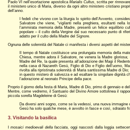
Paolo VI nell’esortazione apostolica
Marialis Cultus
, scritta per rinnovar
il ministero unico di Maria, diverso da ogni altro ministero cristiano propr
dell’anno.
I fedeli che vivono con la liturgia lo spirito dell’Avvento, consid
Salvatore che viene, "vigilanti nella preghiera, esultanti nella
l’ammirata memoria della Madre, presenti un felice equilibrio 
popolare – il culto della Vergine dal suo necessario punto di rif
adatto per il culto della Madre del Signore.
Ognuna delle solennità del Natale ci manifesta i diversi aspetti del mister
Il tempo di Natale costituisce una prolungata memoria della maternit
Chiesa, mentre adora il Salvatore, ne venera la Madre gloriosa;
Madre del Re, la quale presenta all’adorazione dei Magi il Redent
nella casa di Nazareth Gesù, Figlio di Dio e Figlio dell’uomo,
rivolta alla ripristinata solennità di Maria santissima Madre di Dio
in questo mistero di salvezza e ad esaltare la singolare dignità c
l’adorazione al neonato Principe della pace.
Proprio il giorno della festa di Maria, Madre di Dio, primo di gennaio e de
Mentre, come vedremo, il Santuario del Divino Amore sottolinea il rapporto
piccola sorella Magdeleine di Gesù:
Da diversi anni sogno, come se la vedessi, una nuova immagine d
Gesù ha solo qualche mese, è avvolto in fasce e così, sdraiato fr
3. Visitando la basilica
I
mosaici medioevali della facciata
, oggi nascosti dalla loggia settece