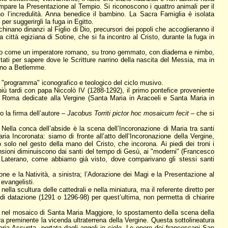
ompare la Presentazione al Tempio. Si riconoscono i quattro animali per il
tano l’incredulità. Anna benedice il bambino. La Sacra Famiglia è isolata
er suggerirgli la fuga in Egitto.
chinano dinanzi al Figlio di Dio, precursori dei popoli che accoglieranno il
 città egiziana di Sotine, che si fa incontro al Cristo, durante la fuga in
, vestito come un imperatore romano, su trono gemmato, con diadema e nimbo,
ultati per sapere dove le Scritture narrino della nascita del Messia, ma in
 fino a Betlemme.
 il "programma" iconografico e teologico del ciclo musivo.
più tardi con papa Niccolò IV (1288-1292), il primo pontefice proveniente
 di Roma dedicate alla Vergine (Santa Maria in Aracoeli e Santa Maria in
o la firma dell’autore –
Jacobus Torriti pictor hoc mosaicum fecit
– che si
. Nella conca dell’abside è la scena dell’Incoronazione di Maria tra santi
a Incoronata: siamo di fronte all’atto dell’Incoronazione della Vergine,
 solo nel gesto della mano del Cristo, che incorona. Ai piedi dei troni i
imensioni diminuiscono dai santi del tempo di Gesù, ai "moderni" (Francesco
 Laterano, come abbiamo già visto, dove comparivano gli stessi santi
ione e la Natività, a sinistra; l’Adorazione dei Magi e la Presentazione al
 evangelisti.
 nella scultura delle cattedrali e nella miniatura, ma il referente diretto per
 di datazione (1291 o 1296-98) per quest’ultima, non permetta di chiarire
he, nel mosaico di Santa Maria Maggiore, lo spostamento della scena della
ra preminente la vicenda ultraterrena della Vergine. Questa sottolineatura
ria Assunta, portata dagli angeli in cielo. Le opere dei francescani San