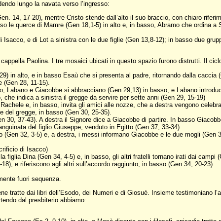
edendo lungo la navata verso l’ingresso:
 14, 17-20), mentre Cristo stende dall’alto il suo braccio, con chiaro riferime
sso le querce di Mamre (Gen 18,1-5) in alto e, in basso, Abramo che ordina a
sacco, e di Lot a sinistra con le due figlie (Gen 13,8-12); in basso due gruppi
appella Paolina. I tre mosaici ubicati in questo spazio furono distrutti. Il cic
 in alto, e in basso Esaù che si presenta al padre, ritornando dalla caccia 
e (Gen 28, 11-15).
lto, Labano e Giacobbe si abbracciano (Gen 29,13) in basso, e Labano introdu
che indica a sinistra il gregge da servire per sette anni (Gen 29, 15-19)
a Rachele e, in basso, invita gli amici alle nozze, che a destra vengono celebr
ne del gregge, in basso (Gen 30, 25-35).
en 30, 37-43). A destra il Signore dice a Giacobbe di partire. In basso Giacob
guinata del figlio Giuseppe, venduto in Egitto (Gen 37, 33-34).
to (Gen 32, 3-5) e, a destra, i messi informano Giacobbe e le due mogli (Gen 32
rificio di Isacco)
figlia Dina (Gen 34, 4-5) e, in basso, gli altri fratelli tornano irati dai campi 
18), e riferiscono agli altri sull’accordo raggiunto, in basso (Gen 34, 20-23).
amente fuori sequenza.
ne tratte dai libri dell’Esodo, dei Numeri e di Giosuè. Insieme testimoniano l
rtendo dal presbiterio abbiamo: