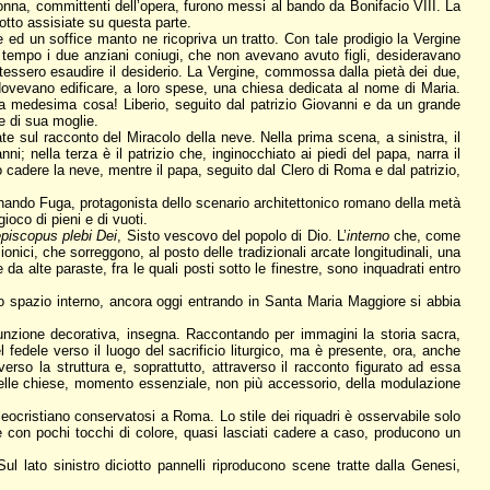
lonna, committenti dell’opera, furono messi al bando da Bonifacio VIII. La
iotto assisiate su questa parte.
 ed un soffice manto ne ricopriva un tratto. Con tale prodigio la Vergine
 tempo i due anziani coniugi, che non avevano avuto figli, desideravano
tessero esaudire il desiderio. La Vergine, commossa dalla pietà dei due,
ovevano edificare, a loro spese, una chiesa dedicata al nome di Maria.
 la medesima cosa! Liberio, seguito dal patrizio Giovanni e da un grande
 e di sua moglie.
te sul racconto del Miracolo della neve. Nella prima scena, a sinistra, il
; nella terza è il patrizio che, inginocchiato ai piedi del papa, narra il
no cadere la neve, mentre il papa, seguito dal Clero di Roma e dal patrizio,
dinando Fuga, protagonista dello scenario architettonico romano della metà
ioco di pieni e di vuoti.
episcopus plebi Dei
, Sisto vescovo del popolo di Dio. L’
interno
che, come
onici, che sorreggono, al posto delle tradizionali arcate longitudinali, una
da alte paraste, fra le quali posti sotto le finestre, sono inquadrati entro
ello spazio interno, ancora oggi entrando in Santa Maria Maggiore si abbia
 funzione decorativa, insegna. Raccontando per immagini la storia sacra,
 fedele verso il luogo del sacrificio liturgico, ma è presente, ora, anche
erso la struttura e, soprattutto, attraverso il racconto figurato ad essa
 delle chiese, momento essenziale, non più accessorio, della modulazione
paleocristiano conservatosi a Roma. Lo stile dei riquadri è osservabile solo
re con pochi tocchi di colore, quasi lasciati cadere a caso, producono un
 Sul lato sinistro diciotto pannelli riproducono scene tratte dalla Genesi,