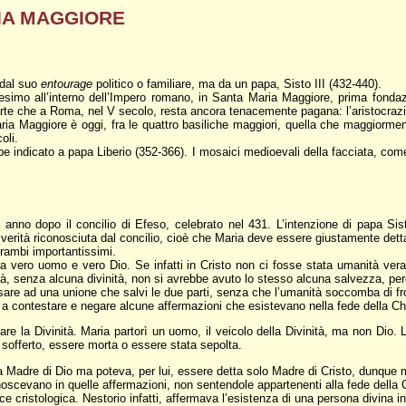
ARIA MAGGIORE
 dal suo
entourage
politico o familiare, ma da un papa, Sisto III (432-440).
ianesimo all’interno dell’Impero romano, in Santa Maria Maggiore, prima fond
 parte che a Roma, nel V secolo, resta ancora tenacemente pagana: l’aristocrazi
aria Maggiore è oggi, fra le quattro basiliche maggiori, quella che maggiormen
oli.
bbe indicato a papa Liberio (352-366). I mosaici medioevali della facciata, c
nno dopo il concilio di Efeso, celebrato nel 431. L’intenzione di papa Sisto 
erità riconosciuta dal concilio, cioè che Maria deve essere giustamente dett
trambi importantissimi.
ra vero uomo e vero Dio. Se infatti in Cristo non ci fosse stata umanità ve
tà, senza alcuna divinità, non si avrebbe avuto lo stesso alcuna salvezza, p
are ad una unione che salvi le due parti, senza che l’umanità soccomba di fron
ò a contestare e negare alcune affermazioni che esistevano nella fede della C
 la Divinità. Maria partorì un uomo, il veicolo della Divinità, ma non Dio. 
 sofferto, essere morta o essere stata sepolta.
 Madre di Dio ma poteva, per lui, essere detta solo Madre di Cristo, dunque m
conoscevano in quelle affermazioni, non sentendole appartenenti alla fede del
ce cristologica. Nestorio infatti, affermava l’esistenza di una persona divin