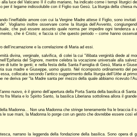
e alla luce del Vaticano II il culto mariano, ha indicato come i tempi liturgici 
io per il legame indissolubile con il Figlio suo Gesù. La liturgia della chiesa 
erando l’ineffabile amore con cui la Vergine Madre attese il Figlio, sono invi
 lode". Vogliamo inoltre osservare come la liturgia dell’Avvento, congiungend
cultuale, che può essere assunto quale norma per impedire ogni tendenza a 
erimento, che è Cristo; e faccia sì che questo periodo – come hanno osservat
o dell’incarnazione e la correlazione di Maria ad essi.
à divina, verginale, salvifica, di colei la cui "illibata verginità diede al mon
 nell’Epifania del Signore, mentre celebra la vocazione universale alla sal
ore di tutte le genti; e nella festa della Santa Famiglia di Gesù, Maria e Giu
 Maria sua madre e Giuseppe, uomo giusto. Nel ricomposto ordinamento del pe
; essa, collocata secondo l’antico suggerimento della liturgia dell’
Urbe
al primo
he ne deriva per "la Madre santa per mezzo della quale abbiamo ricevuto l’Aut
ll’anno nuovo, è il giorno dell’apertura della Porta Santa della basilica di San
 fra Maria e lo Spirito Santo, la basilica Liberiana sottolinea allora il grand
ella Madonna… Non una Madonna che stringe teneramente fra le braccia il su
a le sue mani, la Madonna lo porge con un gesto che dovrebbe essere così elo
ntesca, narrano la leggenda della fondazione della basilica. Sono opera di gr