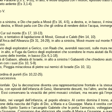
el Faraone (Es 2, 9-10), in alto, e Mosè disputa con i filosofi, episodio tratto 
eto ardente (Es 3,1-4).
o V.
 sinistra, e Dio che parla a Mosè (Es 16, 4-5), a destra, e, in basso, il mira
 a destra, e Mosè parla con Dio che gli ordina di rendere dolce l’acqua, immerg
 Cur sul monte (Es 17, 10-13).
lto, e tentativo di lapidazione di Mosè, Giosuè e Caleb (Nm 14, 10).
l’Arca dell’Alleanza (Dt 31, 24-29), in alto a sinistra, Mosè muore sul monte Ne
sso.
vio degli esploratori a Gerico, con Raab che, avendoli nascosti, sulle mura nega
 in alto, e Fuga da Gerico degli esploratori che scendono le mura aiutati da R
 suono delle trombe, in basso (Gs 6,1-18).
tà di Gabaon, alleata di Israele, in alto a sinistra I Gabaoniti che chiedono aiu
 con i suoi (Gs 10, 5-9).
o, Pioggia miracolosa di pietre sui nemici di Israele (Gs 10, 11).
ordina di punirli (Gs 10,22-25).
 successiva.
rionfale
. Qui la decorazione diventa una rappresentazione frontale e la stes
ia, con episodi dell’infanzia di Gesù, liberamente desunti, tra l’altro, anche da
Essi conservano la vivacità dei primi mosaici cristiani, ma recano già l’impro
ato, nei vangeli dell’infanzia, al popolo ebraico. Al centro domina il trono, 
azione della nascita del Figlio di Dio, a Maria e a Giuseppe. Maria è vestita
ello Spirito Santo e l’arcangelo Gabriele che le porta l’annuncio, volteggian
 Giuseppe. Compaiono due abitazioni alle spalle di Maria e Giuseppe, e questo