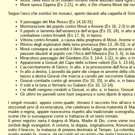
Mosè, nelle vesti di un soldato romano viene adottato dalla figlia d
Mosè sposa Zippora (Es 2,21), in alto, e Dio chiama Mosè dal rov
Segue l’arco che sostituì tre mosaici, aperto davanti alla cappella di Sist
Il passaggio del Mar Rosso (Es 14,16-31).
Mormorazione del popolo contro Mosè e Aronne (Es 16, 2-3) in alto a
Il popolo si lamenta dell’amarezza dell’acqua (Es 15, 24), in alto
combattere contro Amalek (Es 17, 9), in basso.
Vittoria contro Amalek, a causa della preghiera di Mosè, Aronne e
Ritorno degli esploratori della terra promessa (Nm 13, 26-33), in a
Mosè consegna ai sacerdoti il libro della Legge da porre accanto al
passare davanti al popolo con l’Arca dell’Alleanza (Gs 3, 6), in ba
Miracoloso passaggio del Giordano (Gs 3, 14-4, 1-11), in alto, e in
Apparizione a Giosuè del Capo delle schiere celesti (Gs 5, 13-16),
L’accerchiamento di Gerico, in alto, e la processione dell’Arca al
In alto a destra, L’assedio da parte dei cinque re amorrei della cit
basso a destra Giosuè che marcia a cavallo per soccorrere Gabaon
Giosuè combatte contro gli amorrei (Gs 10, 10), in alto, e, in bass
Il sole e la luna si fermano su Gabaon (Gs 10, 12-14).
I re ribelli vengono condotti a Giosuè, in alto, e, in basso, Giosuè 
Gli ultimi tre pannelli sono fuori sequenza e sono dipinti di epoca
I singoli mosaici, appesi come quadri, ritmano il racconto fino all’
arco t
orizzontali privi di incorniciatura, che celebrano la divina maternità di Mar
madre e regina, appare nuovissima rispetto alla tradizionale iconografia. 
scene che si susseguono come si trattasse di un testo miniato.
Il primo registro narra il dogma di Maria, Madre di Dio, come viene rivel
simboli degli evangelisti. A sinistra, la doppia, originalissima, Annunci
sotto il braccio, la matassa di porpora destinata al Tempio. La colomba d
quarto angelo fa, invece, da raccordo ad un quinto che porta l’annuncio a