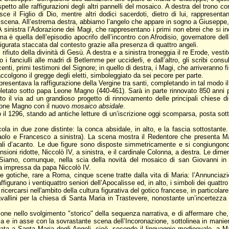
etto alle raffigurazioni degli altri pannelli del mosaico. A destra del trono c
sce il Figlio di Dio, mentre altri dodici sacerdoti, dietro di lui, rappresen
 scena. All’estrema destra, abbiamo l’angelo che appare in sogno a Giuseppe, p
 A sinistra l’Adorazione dei Magi, che rappresentano i primi non ebrei che si in
a è quella dell’episodio apocrifo dell’incontro con Afrodisio, governatore della
figurata staccata dal contesto grazie alla presenza di quattro angeli.
il rifiuto della divinità di Gesù. A destra e a sinistra troneggia il re Erode
i fanciulli alle madri di Betlemme per ucciderli, e dall’altro, gli scribi cons
nnocenti, primi testimoni del Signore; in quello di destra, i Magi, che arriveranno
ccolgono il gregge degli eletti, simboleggiato da sei pecore per parte.
, presentava la raffigurazione della Vergine tra santi, completando in tal modo
completato sotto papa Leone Magno (440-461). Sarà in parte rinnovato 850 anni 
dato il via ad un grandioso progetto di rinnovamento delle principali chiese
Leone Magno con il nuovo
mosaico absidale
.
il 1296, stando ad antiche letture di un’iscrizione oggi scomparsa, posta sott
cola in due zone distinte: la conca absidale, in alto, e la fascia sottostante
aolo e Francesco a sinistra). La scena mostra il Redentore che presenta Mari
girali d’acanto. Le due figure sono disposte simmetricamente e si congiungono
ensioni ridotte, Niccolò IV, a sinistra, e il cardinale Colonna, a destra. Le d
 Siamo, comunque, nella scia della novità del mosaico di san Giovanni in
la impressa da papa Niccolò IV.
stre gotiche, rare a Roma, cinque scene tratte dalla vita di Maria: l’Annunciaz
figurano i ventiquattro seniori dell’Apocalisse ed, in alto, i simboli dei quattro
a ricercarsi nell'ambito della cultura figurativa del gotico francese, in particolare
Cavallini per la chiesa di Santa Maria in Trastevere, nonostante un’incertezza
ruzione nello svolgimento "storico" della sequenza narrativa, e di affermare c
nza e in asse con la sovrastante scena dell’Incoronazione, sottolinea in manie
ata a Santa Maria degli Angeli, cioè, secondo il linguaggio medioevale, a Ma