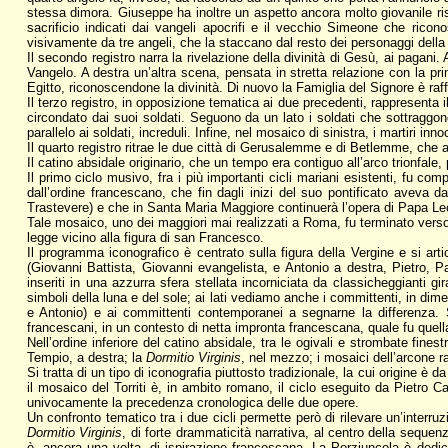
stessa dimora. Giuseppe ha inoltre un aspetto ancora molto giovanile risp
sacrificio indicati dai vangeli apocrifi e il vecchio Simeone che ricono
visivamente da tre angeli, che la staccano dal resto dei personaggi della
Il secondo registro narra la rivelazione della divinità di Gesù, ai pagani.
Vangelo. A destra un’altra scena, pensata in stretta relazione con la prim
Egitto, riconoscendone la divinità. Di nuovo la Famiglia del Signore è raf
Il terzo registro, in opposizione tematica ai due precedenti, rappresenta 
circondato dai suoi soldati. Seguono da un lato i soldati che sottraggono 
parallelo ai soldati, increduli. Infine, nel mosaico di sinistra, i martiri i
Il quarto registro ritrae le due città di Gerusalemme e di Betlemme, che a
Il catino absidale originario, che un tempo era contiguo all’arco trionfale
Il primo ciclo musivo, fra i più importanti cicli mariani esistenti, fu 
dall’ordine francescano, che fin dagli inizi del suo pontificato aveva 
Trastevere) e che in Santa Maria Maggiore continuerà l’opera di Papa 
Tale mosaico, uno dei maggiori mai realizzati a Roma, fu terminato verso 
legge vicino alla figura di san Francesco.
Il programma iconografico è centrato sulla figura della Vergine e si arti
(Giovanni Battista, Giovanni evangelista, e Antonio a destra, Pietro, P
inseriti in una azzurra sfera stellata incorniciata da classicheggianti 
simboli della luna e del sole; ai lati vediamo anche i committenti, in dim
e Antonio) e ai committenti contemporanei a segnarne la differenza.
francescani, in un contesto di netta impronta francescana, quale fu quel
Nell’ordine inferiore del catino absidale, tra le ogivali e strombate fine
Tempio, a destra; la
Dormitio Virginis
, nel mezzo; i mosaici dell’arcone raf
Si tratta di un tipo di iconografia piuttosto tradizionale, la cui origine è d
il mosaico del Torriti è, in ambito romano, il ciclo eseguito da Pietro 
univocamente la precedenza cronologica delle due opere.
Un confronto tematico tra i due cicli permette però di rilevare un’inter
Dormitio Virginis
, di forte drammaticità narrativa, al centro della seque
è, ancora una volta, di ispirazione francescana. La Porziuncola è dedic