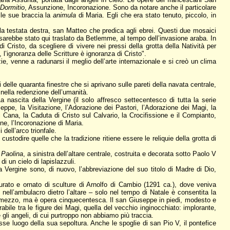
a
Dormitio
, Assunzione, Incoronazione. Sono da notare anche il particolare
a le sue braccia la
animula
di Maria. Egli che era stato tenuto, piccolo, in
lla testata destra, san Matteo che predica agli ebrei. Questi due mosaici
 sarebbe stato qui traslato da Betlemme, al tempo dell’invasione araba. In
Cristo, da scegliere di vivere nei pressi della grotta della Natività per
, l’ignoranza delle Scritture è ignoranza di Cristo".
ie, venne a radunarsi il meglio dell’arte internazionale e si creò un clima
i delle quaranta finestre che si aprivano sulle pareti della navata centrale,
 nella redenzione dell’umanità.
 nascita della Vergine (il solo affresco settecentesco di tutta la serie
eppe, la Visitazione, l’Adorazione dei Pastori, l’Adorazione dei Magi, la
 Cana, la Caduta di Cristo sul Calvario, la Crocifissione e il Compianto,
one, l’Incoronazione di Maria.
 dell’arco trionfale.
custodire quelle che la tradizione ritiene essere le reliquie della grotta di
 Paolina
, a sinistra dell’altare centrale, costruita e decorata sotto Paolo V
i un cielo di lapislazzuli.
 Vergine sono, di nuovo, l’abbreviazione del suo titolo di Madre di Dio,
turato e ornato di sculture di Arnolfo di Cambio (1291 ca.), dove veniva
o nell’ambulacro dietro l’altare – solo nel tempo di Natale è consentita la
 nel mezzo, ma è opera cinquecentesca. Il san Giuseppe in piedi, modesto e
ile tra le figure dei Magi, quella del vecchio inginocchiato: implorante,
li angeli, di cui purtroppo non abbiamo più traccia.
se luogo della sua sepoltura. Anche le spoglie di san Pio V, il pontefice