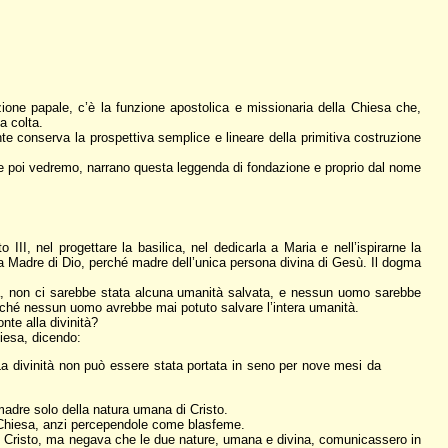
azione papale, c’è la funzione apostolica e missionaria della Chiesa che,
a colta.
te conserva la prospettiva semplice e lineare della primitiva costruzione
ome poi vedremo, narrano questa leggenda di fondazione e proprio dal nome
III, nel progettare la basilica, nel dedicarla a Maria e nell’ispirarne la
a Madre di Dio, perché madre dell’unica persona divina di Gesù. Il dogma
ra, non ci sarebbe stata alcuna umanità salvata, e nessun uomo sarebbe
erché nessun uomo avrebbe mai potuto salvare l’intera umanità.
te alla divinità?
hiesa, dicendo:
La divinità non può essere stata portata in seno per nove mesi da
adre solo della natura umana di Cristo.
la Chiesa, anzi percependole come blasfeme.
a in Cristo, ma negava che le due nature, umana e divina, comunicassero in