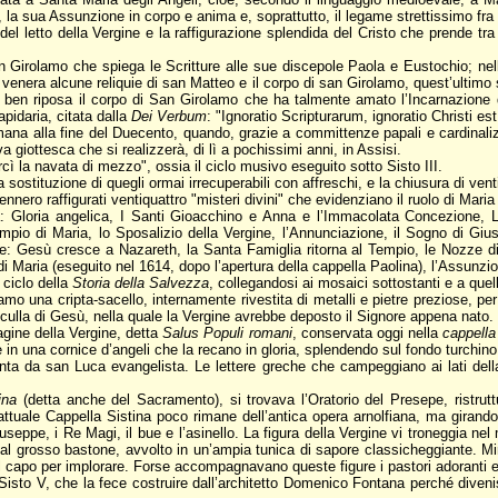
 la sua Assunzione in corpo e anima e, soprattutto, il legame strettissimo fr
del letto della Vergine e la raffigurazione splendida del Cristo che prende tr
an Girolamo che spiega le Scritture alle sue discepole Paola e Eustochio; ne
e venera alcune reliquie di san Matteo e il corpo di san Girolamo, quest’ultimo
 ben riposa il corpo di San Girolamo che ha talmente amato l’Incarnazione di 
apidaria, citata dalla
Dei Verbum
: "Ignoratio Scripturarum, ignoratio Christi est
romana alla fine del Duecento, quando, grazie a committenze papali e cardinaliz
 giottesca che si realizzerà, di lì a pochissimi anni, in Assisi.
cì la navata di mezzo", ossia il ciclo musivo eseguito sotto Sisto III.
sostituzione di quegli ormai irrecuperabili con affreschi, e la chiusura di vent
nero raffigurati ventiquattro "misteri divini" che evidenziano il ruolo di Maria
a: Gloria angelica, I Santi Gioacchino e Anna e l’Immacolata Concezione, La
mpio di Maria, lo Sposalizio della Vergine, l’Annunciazione, il Sogno di Gius
rete: Gesù cresce a Nazareth, la Santa Famiglia ritorna al Tempio, le Nozze di
di Maria (eseguito nel 1614, dopo l’apertura della cappella Paolina), l’Assunzi
 ciclo della
Storia della Salvezza
, collegandosi ai mosaici sottostanti e a quelli
iamo una cripta-sacello, internamente rivestita di metalli e pietre preziose, per 
culla di Gesù, nella quale la Vergine avrebbe deposto il Signore appena nato.
agine della Vergine, detta
Salus Populi romani
, conservata oggi nella
cappella
 in una cornice d’angeli che la recano in gloria, splendendo sul fondo turchino d
inta da san Luca evangelista. Le lettere greche che campeggiano ai lati della
ina
(detta anche del Sacramento), si trovava l’Oratorio del Presepe, ristrut
ll’attuale Cappella Sistina poco rimane dell’antica opera arnolfiana, ma girand
iuseppe, i Re Magi, il bue e l’asinello. La figura della Vergine vi troneggia
l grosso bastone, avvolto in un’ampia tunica di sapore classicheggiante. Mirab
 capo per implorare. Forse accompagnavano queste figure i pastori adoranti e g
isto V, che la fece costruire dall’architetto Domenico Fontana perché divenis