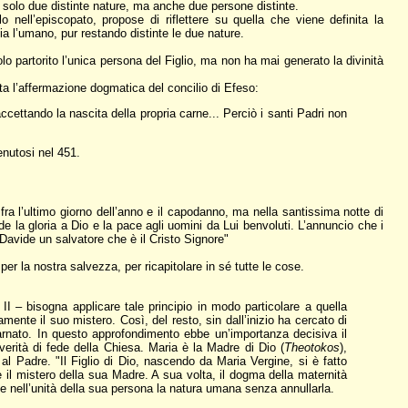
n solo due distinte nature, ma anche due persone distinte.
o nell’episcopato, propose di riflettere su quella che viene definita la
sia l’umano, pur restando distinte le due nature.
 partorito l’unica persona del Figlio, ma non ha mai generato la divinità
ta l’affermazione dogmatica del concilio di Efeso:
cettando la nascita della propria carne... Perciò i santi Padri non
enutosi nel 451.
fra l’ultimo giorno dell’anno e il capodanno, ma nella santissima notte di
de la gloria a Dio e la pace agli uomini da Lui benvoluti. L’annuncio che i
 Davide un salvatore che è il Cristo Signore"
 per la nostra salvezza, per ricapitolare in sé tutte le cose.
I – bisogna applicare tale principio in modo particolare a quella
mente il suo mistero. Così, del resto, sin dall’inizio ha cercato di
carnato. In questo approfondimento ebbe un’importanza decisiva il
verità di fede della Chiesa. Maria è la Madre di Dio (
Theotokos
),
l Padre. "Il Figlio di Dio, nascendo da Maria Vergine, si è fatto
 il mistero della sua Madre. A sua volta, il dogma della maternità
e nell’unità della sua persona la natura umana senza annullarla.