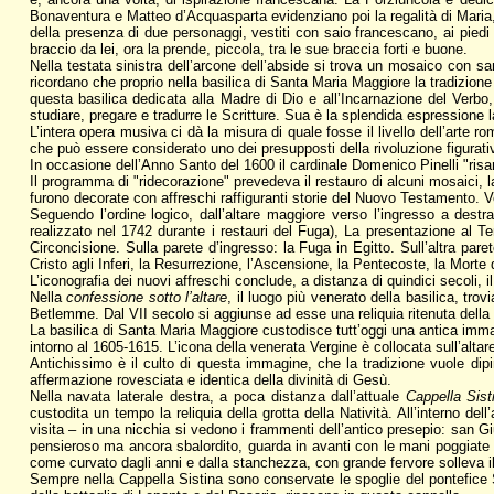
Bonaventura e Matteo d’Acquasparta evidenziano poi la regalità di Maria,
della presenza di due personaggi, vestiti con saio francescano, ai piedi 
braccio da lei, ora la prende, piccola, tra le sue braccia forti e buone.
Nella testata sinistra dell’arcone dell’abside si trova un mosaico con s
ricordano che proprio nella basilica di Santa Maria Maggiore la tradizion
questa basilica dedicata alla Madre di Dio e all’Incarnazione del Verbo,
studiare, pregare e tradurre le Scritture. Sua è la splendida espressione l
L’intera opera musiva ci dà la misura di quale fosse il livello dell’arte 
che può essere considerato uno dei presupposti della rivoluzione figurativa
In occasione dell’Anno Santo del 1600 il cardinale Domenico Pinelli "risar
Il programma di "ridecorazione" prevedeva il restauro di alcuni mosaici, la 
furono decorate con affreschi raffiguranti storie del Nuovo Testamento. Ven
Seguendo l’ordine logico, dall’altare maggiore verso l’ingresso a destr
realizzato nel 1742 durante i restauri del Fuga), La presentazione al Te
Circoncisione. Sulla parete d’ingresso: la Fuga in Egitto. Sull’altra pa
Cristo agli Inferi, la Resurrezione, l’Ascensione, la Pentecoste, la Morte 
L’iconografia dei nuovi affreschi conclude, a distanza di quindici secoli, il
Nella
confessione sotto l’altare
, il luogo più venerato della basilica, trov
Betlemme. Dal VII secolo si aggiunse ad esse una reliquia ritenuta della 
La basilica di Santa Maria Maggiore custodisce tutt’oggi una antica imm
intorno al 1605-1615. L’icona della venerata Vergine è collocata sull’altare
Antichissimo è il culto di questa immagine, che la tradizione vuole dip
affermazione rovesciata e identica della divinità di Gesù.
Nella navata laterale destra, a poca distanza dall’attuale
Cappella Sist
custodita un tempo la reliquia della grotta della Natività. All’interno de
visita – in una nicchia si vedono i frammenti dell’antico presepio: san G
pensieroso ma ancora sbalordito, guarda in avanti con le mani poggiate a
come curvato dagli anni e dalla stanchezza, con grande fervore solleva il
Sempre nella Cappella Sistina sono conservate le spoglie del pontefice S