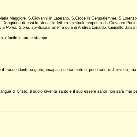
S.Maria Maggiore, S.Giovanni in Laterano, S.Croce in Gerusalemme, S.Lorenzo f
i ognuno di essi la storia, la lettura spirituale proposta da Giovanni Paolo I
ri a Roma. Storia, spiritualità, arte'
, a cura di Andrea Lonardo, Cinisello Balsa
piu' facile lettura e stampa
 il trascendente segreto; incapace certamente di penetrarlo e di viverlo, 
sangue di Cristo, il suolo diventa santo e il suo essere santo non sarà mai 