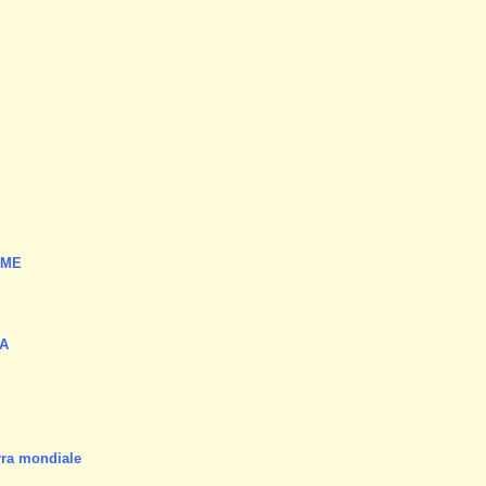
MME
RA
rra mondiale