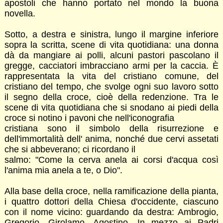
apostoli che hanno portato nel mondo la buona
novella.
Sotto, a destra e sinistra, lungo il margine inferiore
sopra la scritta, scene di vita quotidiana: una donna
dà da mangiare ai polli, alcuni pastori pascolano il
gregge, cacciatori imbracciano armi per la caccia. È
rappresentata la vita del cristiano comune, del
cristiano del tempo, che svolge ogni suo lavoro sotto
il segno della croce, cioè della redenzione. Tra le
scene di vita quotidiana che si snodano ai piedi della
croce si notino i pavoni che nell'iconografia
cristiana sono il simbolo della risurrezione e
dell'immortalità dell' anima, nonché due cervi assetati
che si abbeverano; ci ricordano il
salmo: "Come la cerva anela ai corsi d'acqua così
l'anima mia anela a te, o Dio".
Alla base della croce, nella ramificazione della pianta,
i quattro dottori della Chiesa d'occidente, ciascuno
con il nome vicino: guardando da destra: Ambrogio,
Gregorio, Girolamo, Agostino. In mezzo ai Padri