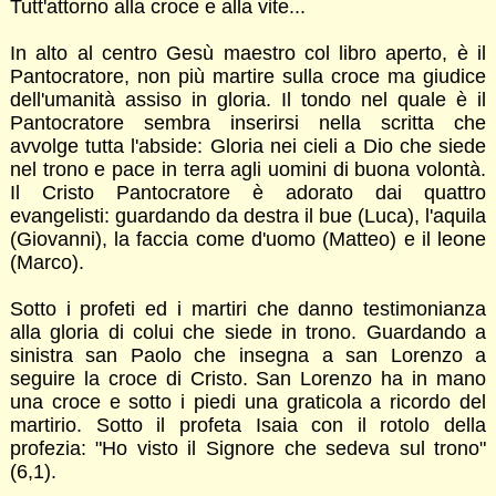
Tutt'attorno alla croce e alla vite...
In alto al centro Gesù maestro col libro aperto, è il
Pantocratore, non più martire sulla croce ma giudice
dell'umanità assiso in gloria. Il tondo nel quale è il
Pantocratore sembra inserirsi nella scritta che
avvolge tutta l'abside: Gloria nei cieli a Dio che siede
nel trono e pace in terra agli uomini di buona volontà.
Il Cristo Pantocratore è adorato dai quattro
evangelisti: guardando da destra il bue (Luca), l'aquila
(Giovanni), la faccia come d'uomo (Matteo) e il leone
(Marco).
Sotto i profeti ed i martiri che danno testimonianza
alla gloria di colui che siede in trono. Guardando a
sinistra san Paolo che insegna a san Lorenzo a
seguire la croce di Cristo. San Lorenzo ha in mano
una croce e sotto i piedi una graticola a ricordo del
martirio. Sotto il profeta Isaia con il rotolo della
profezia: "Ho visto il Signore che sedeva sul trono"
(6,1).