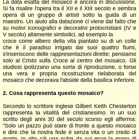
La data esatta del mosaico è ancora in discussione.
Si fa risalire l'opera tra il XII e il XIII secolo e sembra
opera di un gruppo di artisti sotto la guida di un
maestro. Un aiuto alla datazione ci viene dal fatto che
su motivi iconografici e decorativi protocristiani (IV e
V secolo) altamente simbolici, ad esempio la
croce come albero della vita piantato su di un colle
che è il paradiso irrigato dai suoi quattro fiumi,
s'inseriscono delle rappresentazioni dirette; pensiamo
solo al Cristo sulla Croce al centro del mosaico. Gli
studiosi ipotizzano una sorta di riproduzione, o forse
una vera e propria ricostruzione rielaborata del
mosaico che decorava l'abside della basilica inferiore.
2. Cosa rappresenta questo mosaico?
Secondo lo scrittore inglese Gilbert Keith Chesterton
rappresenta la vitalità del cristianesimo. In un suo
scritto degli anni 30 del secolo scorso egli afferma:
"Solo un pazzo può stare di fronte a questo mosaico
e dire che la nostra fede è senza vita o un credo di
morte. In alto c'è una nube da cui esce la mano di