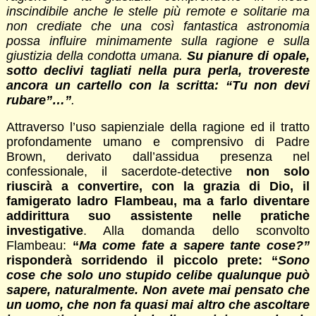
inscindibile anche le stelle più remote e solitarie ma
non crediate che una così fantastica astronomia
possa influire minimamente sulla ragione e sulla
giustizia della condotta umana.
Su pianure di opale,
sotto declivi tagliati nella pura perla, trovereste
ancora un cartello con la scritta: “Tu non devi
rubare”…”
.
Attraverso l’uso sapienziale della ragione ed il tratto
profondamente umano e comprensivo di Padre
Brown, derivato dall’assidua presenza nel
confessionale, il sacerdote-detective
non solo
riuscirà a convertire, con la grazia di Dio, il
famigerato ladro Flambeau, ma a farlo diventare
addirittura suo assistente nelle pratiche
investigative
. Alla domanda dello sconvolto
Flambeau:
“
Ma come fate a sapere tante cose?”
risponderà sorridendo il piccolo prete: “
Sono
cose che solo uno stupido celibe qualunque può
sapere, naturalmente. Non avete mai pensato che
un uomo, che non fa quasi mai altro che ascoltare