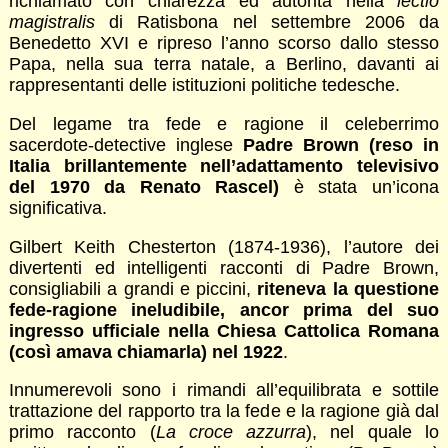
richiamato con chiarezza ed autorità nella
lectio
magistralis
di Ratisbona nel settembre 2006 da
Benedetto XVI e ripreso l’anno scorso dallo stesso
Papa, nella sua terra natale, a Berlino, davanti ai
rappresentanti delle istituzioni politiche tedesche.
Del legame tra fede e ragione il celeberrimo
sacerdote-detective inglese
Padre Brown (reso in
Italia brillantemente nell’adattamento televisivo
del 1970 da Renato Rascel)
è stata un’icona
significativa.
Gilbert Keith Chesterton (1874-1936), l’autore dei
divertenti ed intelligenti racconti di Padre Brown,
consigliabili a grandi e piccini,
riteneva la questione
fede-ragione ineludibile, ancor prima del suo
ingresso ufficiale nella Chiesa Cattolica Romana
(così amava chiamarla) nel 1922
.
Innumerevoli sono i rimandi all’equilibrata e sottile
trattazione del rapporto tra la fede e la ragione già dal
primo racconto (
La croce azzurra
), nel quale lo