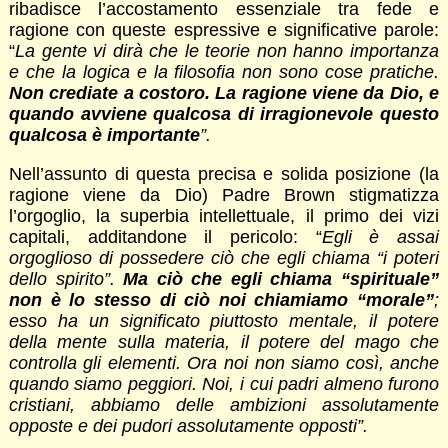
ribadisce l’accostamento essenziale tra fede e
ragione con queste espressive e significative parole:
“
La gente vi dirà che le teorie non hanno importanza
e che la logica e la filosofia non sono cose pratiche.
Non crediate a costoro. La ragione viene da Dio, e
quando avviene qualcosa di irragionevole questo
qualcosa è importante
”.
Nell’assunto di questa precisa e solida posizione (la
ragione viene da Dio) Padre Brown stigmatizza
l’orgoglio, la superbia intellettuale, il primo dei vizi
capitali, additandone il pericolo: “
Egli è assai
orgoglioso di possedere ciò che egli chiama “i poteri
dello spirito”.
Ma ciò che egli chiama “spirituale”
non è lo stesso di ciò noi chiamiamo “morale”
;
esso ha un significato piuttosto mentale, il potere
della mente sulla materia, il potere del mago che
controlla gli elementi. Ora noi non siamo così, anche
quando siamo peggiori. Noi, i cui padri almeno furono
cristiani, abbiamo delle ambizioni assolutamente
opposte e dei pudori assolutamente opposti”.