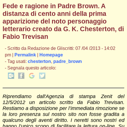
Fede e ragione in Padre Brown. A
distanza di cento anni della prima
apparizione del noto personaggio
letterario creato da G. K. Chesterton, di
Fabio Trevisan
- Scritto da Redazione de Gliscritti: 07 /04 /2013 - 14:02
pm |
Permalink
|
Homepage
- Tag usati:
chesterton
,
padre_brown
- Segnala questo articolo:
Riprendiamo dall'Agenzia di stampa Zenit del
12/5/2012 un articolo scritto da Fabio Trevisan.
Restiamo a disposizione per l’immediata rimozione se
la loro presenza sul nostro sito non fosse gradita a
qualcuno degli aventi diritto. I neretti sono nostri ed
hanno l’unico scopo di facilitare la lettura on-line. Su