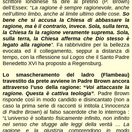
scrittore londinese fa dire al pretino (P. Brown)
dell’Essex: “
La ragione è sempre ragionevole, anche
nell’ultimo limbo, anche al limite ultimo delle cose.
So
bene che si accusa la Chiesa di abbassare la
ragione, ma è il contrario, invece. Sola, sulla terra,
la Chiesa fa la ragione veramente suprema. Sola,
sulla terra, la Chiesa afferma che Dio stesso è
legato alla ragione
”.
Fa rabbrividire per la bellezza
evocata ed il collegamento, seppur a distanza di
tempo, con la riflessione sul
Logos
che il Santo Padre
Benedetto XVI ha proposto a Regensburg.
Lo smascheramento del ladro (Flambeau)
travestito da prete avviene in Padre Brown ancora
attraverso l’uso della ragione: “
Voi attaccaste la
ragione. Questa è cattiva teologia”
.
Padre Brown
risponde così in modo candido e disincantato (non a
caso la prima serie di racconti si intitola
L’innocenza
di Padre Brown
) al falso sacerdote che lo interroga :
“
L’universo è soltanto fisicamente infinito, non infinito
nel senso che sfugge alle leggi della verità … La
ragione e la giustizia comprendono in modo