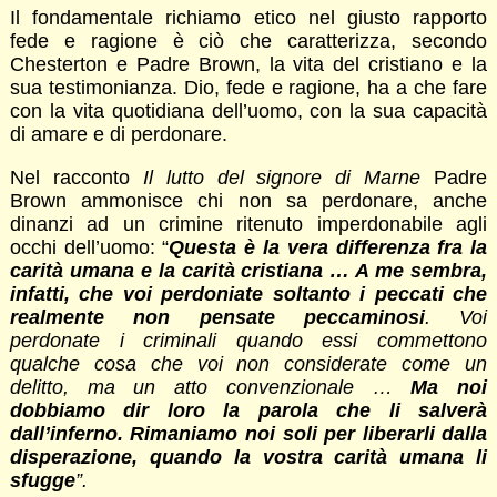
Il fondamentale richiamo etico nel giusto rapporto
fede e ragione è ciò che caratterizza, secondo
Chesterton e Padre Brown, la vita del cristiano e la
sua testimonianza. Dio, fede e ragione, ha a che fare
con la vita quotidiana dell’uomo, con la sua capacità
di amare e di perdonare.
Nel racconto
Il lutto del signore di Marne
Padre
Brown ammonisce chi non sa perdonare, anche
dinanzi ad un crimine ritenuto imperdonabile agli
occhi dell’uomo: “
Questa è la vera differenza fra la
carità umana e la carità cristiana … A me sembra,
infatti, che voi perdoniate soltanto i peccati che
realmente non pensate peccaminosi
. Voi
perdonate i criminali quando essi commettono
qualche cosa che voi non considerate come un
delitto, ma un atto convenzionale …
Ma noi
dobbiamo dir loro la parola che li salverà
dall’inferno. Rimaniamo noi soli per liberarli dalla
disperazione, quando la vostra carità umana li
sfugge
”.