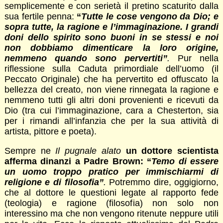
semplicemente e con serietà il pretino scaturito dalla
sua fertile penna:
“
Tutte le cose vengono da Dio; e
sopra tutte, la ragione e l’immaginazione. I grandi
doni dello spirito sono buoni in se stessi e noi
non dobbiamo dimenticare la loro origine,
nemmeno quando sono pervertiti”
.
Pur nella
riflessione sulla Caduta primordiale dell’uomo (il
Peccato Originale) che ha pervertito ed offuscato la
bellezza del creato, non viene rinnegata la ragione e
nemmeno tutti gli altri doni provenienti e ricevuti da
Dio (tra cui l’immaginazione, cara a Chesterton, sia
per i rimandi all’infanzia che per la sua attività di
artista, pittore e poeta).
Sempre ne
Il pugnale alato
un dottore scientista
afferma dinanzi a Padre Brown: “
Temo di essere
un uomo troppo pratico per immischiarmi di
religione e di filosofia”
.
Potremmo dire, oggigiorno,
che al dottore le questioni legate al rapporto fede
(teologia) e ragione (filosofia) non solo non
interessino ma che non vengono ritenute neppure utili