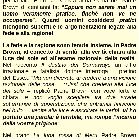
per la vita. Ecco la risposta attualissima del Padre
Brown di cent’anni fa:
“
Eppure non sarete mai un
uomo veramente pratico, finché non ve ne
occuperete”.
Quanti uomini cosiddetti
pratici
ritengono superflue le argomentazioni legate alla
fede e alla ragione!
La fede e la ragione sono tenute insieme, in Padre
Brown, al concetto di verità, alla verità chiara alla
luce del sole ed all’esame razionale della realtà
.
Nel racconto
Il destino dei Darnaways
un altro
irrazionale e fatalista dottore interroga il pretino
dell’Essex: “
Ma non dicevate di credere a una visione
razionale delle cose?”. “Dissi che credevo alla luce
del sole
– replicò Padre Brown con voce forte e
chiara-
e non voglio scegliere tra due strade
sotterranee di superstizione, che entrambi finiscono
nel buio … venite alla luce e ascoltate la verità.
Vi ho
portato una parola: è terribile, ma rompe l’incanto
della vostra prigione
”.
Nel brano
La luna rossa di Meru
Padre Brown