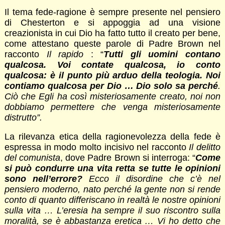
Il tema fede-ragione è sempre presente nel pensiero
di Chesterton e si appoggia ad una visione
creazionista in cui Dio ha fatto tutto il creato per bene,
come attestano queste parole di Padre Brown nel
racconto
Il rapido
: “
Tutti gli uomini contano
qualcosa. Voi contate qualcosa, io conto
qualcosa: è il punto più arduo della teologia. Noi
contiamo qualcosa per Dio … Dio solo sa perché
.
Ciò che Egli ha così misteriosamente creato, noi non
dobbiamo permettere che venga misteriosamente
distrutto”.
La rilevanza etica della ragionevolezza della fede è
espressa in modo molto incisivo nel racconto
Il delitto
del comunista
, dove Padre Brown si interroga: “
Come
si può condurre una vita retta se tutte le opinioni
sono nell’errore?
Ecco il disordine che c’è nel
pensiero moderno, nato perché la gente non si rende
conto di quanto differiscano in realtà le nostre opinioni
sulla vita … L’eresia ha sempre il suo riscontro sulla
moralità, se è abbastanza eretica … Vi ho detto che