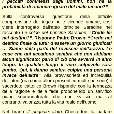
i peccati commessi dagli uomini, non ha la
probabilità di rimanere ignaro del male umano?”
.
Sulla controversa questione della difficile
comprensione del
logos
nelle vicende umane, così
viene interrogato dall’ateo principe Saradine nel
racconto
Le colpe del principe Saradine
:
“
Crede lei
nel destino?”.
Risponde Padre Brown: “
Credo nel
destino finale di tutti: d’essere un giorno giudicati
… Siamo dalla parte del rovescio dell’arazzo. Le
cose che qui accadono sembra che non abbiano
alcun significato; parlo di ciò che avverrà in altro
luogo. In qualche luogo il vero colpevole sarà
punito. Qui, il danno sembra colpire una persona
invece dell’altra”
.
Alla provvisorietà ed incredulità
dell’ateo (ora come allora presenti in molte persone) il
sacerdote cattolico Brown risponde con la fermezza
della ragione e della fede proponendo un salvifico
piano soprannaturale che non svilisce ma, al
contrario, valorizza tutta la vita reale dell’uomo.
Nel brano
Il pugnale alato
Chesterton fa parlare