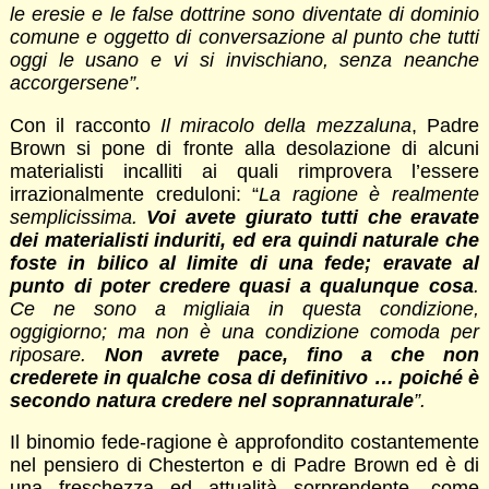
le eresie e le false dottrine sono diventate di dominio
comune e oggetto di conversazione al punto che tutti
oggi le usano e vi si invischiano, senza neanche
accorgersene”.
Con il racconto
Il miracolo della mezzaluna
, Padre
Brown si pone di fronte alla desolazione di alcuni
materialisti incalliti ai quali rimprovera l’essere
irrazionalmente creduloni: “
La ragione è realmente
semplicissima.
Voi avete giurato tutti che eravate
dei materialisti induriti, ed era quindi naturale che
foste in bilico al limite di una fede; eravate al
punto di poter credere quasi a qualunque cosa
.
Ce ne sono a migliaia in questa condizione,
oggigiorno; ma non è una condizione comoda per
riposare.
Non avrete pace, fino a che non
crederete in qualche cosa di definitivo … poiché è
secondo natura credere nel soprannaturale
”.
Il binomio fede-ragione è approfondito costantemente
nel pensiero di Chesterton e di Padre Brown ed è di
una freschezza ed attualità sorprendente, come