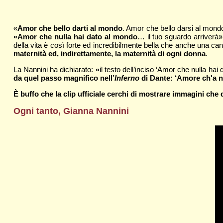
«
Amor che bello darti al mondo
. Amor che bello darsi al mond
«Amor che nulla hai dato al mondo
… il tuo sguardo arriverà
della vita è così forte ed incredibilmente bella che anche una cant
maternità ed, indirettamente, la maternità di ogni donna
.
La Nannini ha dichiarato:
«
il testo dell’inciso ‘Amor che nulla ha
da quel passo magnifico nell’
Inferno
di Dante: ‘Amore ch'a n
È buffo che la clip ufficiale cerchi di mostrare immagini che
Ogni tanto, Gianna Nannini