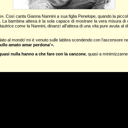
o». Così canta Gianna Nannini a sua figlia Penelope, quando la picc
». La bambina attesa è la sola capace di mostrare la vera misura di 
autrice come la Nannini, dinanzi all’attesa di una vita pure avuta al d
i dato al mondo’ mi è venuto sulle labbra scendendo con l’ascensore nel
ullo amato amar perdona’».
 quasi nulla hanno a che fare con la canzone
, quasi a minimizzarne i