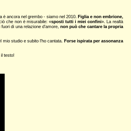
ola è ancora nel grembo - siamo nel 2010.
Figlia e non embrione,
ciò che non è misurabile: «
sposti tutti i miei confini
». La realtà
i fuori di una relazione d’amore,
non può che cantare la propria
 mio studio e subito l’ho cantata.
Forse ispirata per assonanza
l testo!