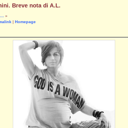
ini. Breve nota di A.L.
v…
»
malink
|
Homepage