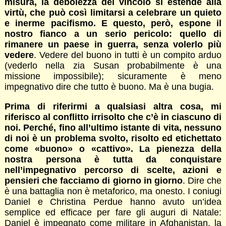
misura, la debolezza del vincolo si estende alla
virtù, che può così limitarsi a celebrare un quieto
e inerme pacifismo. E questo, però, espone il
nostro fianco a un serio pericolo: quello di
rimanere un paese in guerra, senza volerlo più
vedere
. Vedere del buono in tutti è un compito arduo
(vederlo nella zia Susan probabilmente è una
missione impossibile); sicuramente è meno
impegnativo dire che tutto è buono. Ma è una bugia.
Prima di riferirmi a qualsiasi altra cosa, mi
riferisco al conflitto irrisolto che c’è in ciascuno di
noi. Perché, fino all’ultimo istante di vita, nessuno
di noi è un problema svolto, risolto ed etichettato
come «buono» o «cattivo». La pienezza della
nostra persona è tutta da conquistare
nell’impegnativo percorso di scelte, azioni e
pensieri che facciamo di giorno in giorno
. Dire che
è una battaglia non è metaforico, ma onesto. I coniugi
Daniel e Christina Perdue hanno avuto un’idea
semplice ed efficace per fare gli auguri di Natale:
Daniel è impegnato come militare in Afghanistan, la