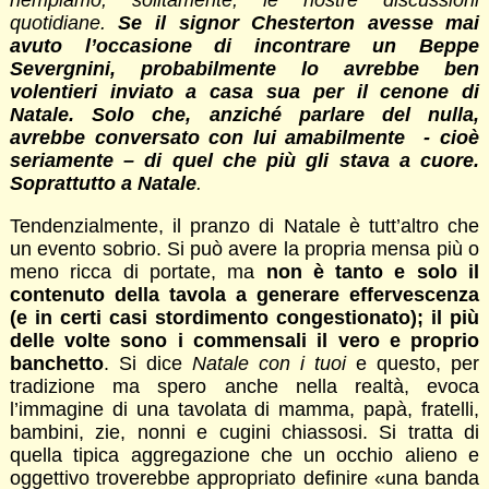
riempiamo, solitamente, le nostre discussioni
quotidiane.
Se il signor Chesterton avesse mai
avuto l’occasione di incontrare un Beppe
Severgnini, probabilmente lo avrebbe ben
volentieri inviato a casa sua per il cenone di
Natale. Solo che, anziché parlare del nulla,
avrebbe conversato con lui amabilmente - cioè
seriamente – di quel che più gli stava a cuore.
Soprattutto a Natale
.
Tendenzialmente, il pranzo di Natale è tutt’altro che
un evento sobrio. Si può avere la propria mensa più o
meno ricca di portate, ma
non è tanto e solo il
contenuto della tavola a generare effervescenza
(e in certi casi stordimento congestionato); il più
delle volte sono i commensali il vero e proprio
banchetto
. Si dice
Natale con i tuoi
e questo, per
tradizione ma spero anche nella realtà, evoca
l’immagine di una tavolata di mamma, papà, fratelli,
bambini, zie, nonni e cugini chiassosi. Si tratta di
quella tipica aggregazione che un occhio alieno e
oggettivo troverebbe appropriato definire «una banda