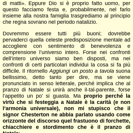
di matti». Eppure Dio si è proprio fatto uomo, per
questo facciamo festa e, probabilmente, nel farlo
insieme alla nostra famiglia trasgrediamo al principio
che regna sovrano nel periodo natalizio.
Dovremmo essere tutti più buoni; dovrebbe
pervaderci quella celeste predisposizione mentale ad
accogliere con sentimento di benevolenza e
comprensione l’universo intero. Forse nei confronti
dell’intero universo siamo ben disposti, ma nei
confronti di certi particolari individui la cosa si fa più
difficile. Il ritornello
Aggiungi un posto a tavola
suona
bellissimo, detto tanto per dire, ma se viene
pronunciato in senso letterale, perché implica che al
pranzo di Natale si unirà anche il-tal-parente, forse
l’appetito un po’ si guasta. Ma
proprio perché la
virtù che si festeggia a Natale è la carità (e non
l’armonia universale), non mi stupisco che il
signor Chesterton ne abbia parlato usando come
orizzonte del discorso quel frastuono di forchette,
chiacchiere e stordimento che è il pranzo di