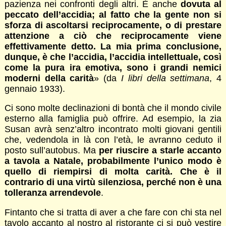
pazienza nei confronti degli altri. È anche
dovuta al
peccato dell’accidia; al fatto che la gente non si
sforza di ascoltarsi reciprocamente, o di prestare
attenzione a ciò che reciprocamente viene
effettivamente detto. La mia prima conclusione,
dunque, è che l’accidia, l’accidia intellettuale, così
come la pura ira emotiva, sono i grandi nemici
moderni della carità
» (da
I libri della settimana
, 4
gennaio 1933).
Ci sono molte declinazioni di bontà che il mondo civile
esterno alla famiglia può offrire. Ad esempio, la zia
Susan avrà senz’altro incontrato molti giovani gentili
che, vedendola in là con l’età, le avranno ceduto il
posto sull’autobus. Ma
per riuscire a starle accanto
a tavola a Natale, probabilmente l’unico modo è
quello di riempirsi di molta carità. Che è il
contrario di una virtù silenziosa, perché non è una
tolleranza arrendevole
.
Fintanto che si tratta di aver a che fare con chi sta nel
tavolo accanto al nostro al ristorante ci si può vestire