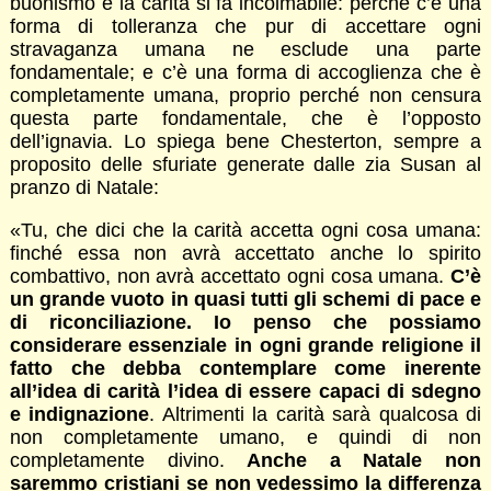
buonismo e la carità si fa incolmabile: perché c’è una
forma di tolleranza che pur di accettare ogni
stravaganza umana ne esclude una parte
fondamentale; e c’è una forma di accoglienza che è
completamente umana, proprio perché non censura
questa parte fondamentale, che è l’opposto
dell’ignavia. Lo spiega bene Chesterton, sempre a
proposito delle sfuriate generate dalle zia Susan al
pranzo di Natale:
«Tu, che dici che la carità accetta ogni cosa umana:
finché essa non avrà accettato anche lo spirito
combattivo, non avrà accettato ogni cosa umana.
C’è
un grande vuoto in quasi tutti gli schemi di pace e
di riconciliazione. Io penso che possiamo
considerare essenziale in ogni grande religione il
fatto che debba contemplare come inerente
all’idea di carità l’idea di essere capaci di sdegno
e indignazione
. Altrimenti la carità sarà qualcosa di
non completamente umano, e quindi di non
completamente divino.
Anche a Natale non
saremmo cristiani se non vedessimo la differenza