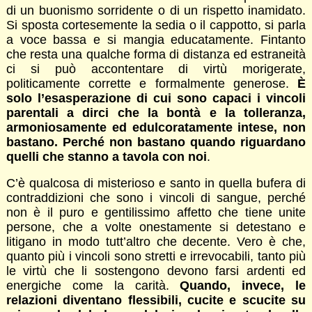
di un buonismo sorridente o di un rispetto inamidato.
Si sposta cortesemente la sedia o il cappotto, si parla
a voce bassa e si mangia educatamente. Fintanto
che resta una qualche forma di distanza ed estraneità
ci si può accontentare di virtù morigerate,
politicamente corrette e formalmente generose.
È
solo l’esasperazione di cui sono capaci i vincoli
parentali a dirci che la bontà e la tolleranza,
armoniosamente ed edulcoratamente intese, non
bastano. Perché non bastano quando riguardano
quelli che stanno a tavola con noi
.
C’è qualcosa di misterioso e santo in quella bufera di
contraddizioni che sono i vincoli di sangue, perché
non è il puro e gentilissimo affetto che tiene unite
persone, che a volte onestamente si detestano e
litigano in modo tutt’altro che decente. Vero è che,
quanto più i vincoli sono stretti e irrevocabili, tanto più
le virtù che li sostengono devono farsi ardenti ed
energiche come la carità.
Quando, invece, le
relazioni diventano flessibili, cucite e scucite su