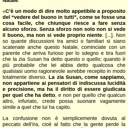
Natale
:
«
C’è un modo di dire molto appetibile a proposito
del “vedere del buono in tutti”, come se fosse una
cosa facile, che chiunque riesce a fare senza
alcuno sforzo. Senza sforzo non solo non si vede
il buono, ma non si vede proprio niente
. [...]. Non
so quante discussioni tra amici o familiari si siano
scatenate anche questo Natale, cominciate con un
parente che arriva furioso per lo sdegno e tira fuori
che la zia Susan ha detto questo o quello; quando è
più probabile che lei abbia detto qualcosa che
qualsiasi uomo ragionevole avrebbe recepito in modo
totalmente diverso.
La zia Susan, come sappiamo,
non appartiene ai pensatori di indiscussa lucidità
e precisione, ma ha il diritto di essere giudicata
per quel che ha detto
, e non per quello che qualcun
altro, infuriato, crede possa suonare vagamente
simile a quel che lui ha capito.
La confusione non è semplicemente dovuta al
peccato dell’ira, cioè al fatto che la gente perde la