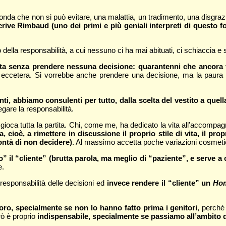
a l’onda che non si può evitare, una malattia, un tradimento, una disgr
ive Rimbaud (uno dei primi e più geniali interpreti di questo fol
so della responsabilità, a cui nessuno ci ha mai abituati, ci schiaccia e
ita senza prendere nessuna decisione: quarantenni che ancora 
 eccetera. Si vorrebbe anche prendere una decisione, ma la paura di
ti, abbiamo consulenti per tutto, dalla scelta del vestito a quell
are la responsabilità.
gioca tutta la partita. Chi, come me, ha dedicato la vita all’accomp
cioè, a rimettere in discussione il proprio stile di vita, il pr
ontà di non decidere)
. Al massimo accetta poche variazioni cosmet
 il “cliente” (brutta parola, ma meglio di “paziente”, e serve a 
e.
 responsabilità delle decisioni ed
invece rendere il “cliente” un
Hom
voro, specialmente se non lo hanno fatto prima i genitori
, perché
rò è proprio
indispensabile, specialmente se passiamo all’ambito de