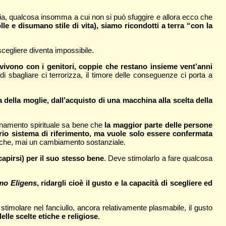
azia, qualcosa insomma a cui non si può sfuggire e allora ecco che
le e disumano stile di vita), siamo ricondotti a terra “con la
 scegliere diventa impossibile.
vivono con i genitori, coppie che restano insieme vent’anni
 sbagliare ci terrorizza, il timore delle conseguenze ci porta a
a della moglie, dall’acquisto di una macchina alla scelta della
agnamento spirituale sa bene che
la maggior parte delle persone
oprio sistema di riferimento, ma vuole solo essere confermata
iche, mai un cambiamento sostanziale.
capirsi) per il suo stesso bene
. Deve stimolarlo a fare qualcosa
o Eligens
, ridargli cioè il gusto e la capacità di scegliere ed
 stimolare nel fanciullo, ancora relativamente plasmabile, il gusto
lle scelte etiche e religiose
.