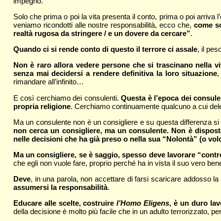
impegno.
Solo che prima o poi la vita presenta il conto, prima o poi arriv
veniamo ricondotti alle nostre responsabilità, ecco che,
come scr
realtà rugosa da stringere / e un dovere da cercare”
.
Quando ci si rende conto di questo il terrore ci assale
, il pe
Non è raro allora vedere persone che si trascinano nella v
senza mai decidersi a rendere definitiva la loro situazione
,
rimandare all’infinito…
E così cerchiamo dei consulenti.
Questa è l’epoca dei consulen
propria religione
. Cerchiamo continuamente qualcuno a cui deleg
Ma un consulente non è un consigliere e su questa differenza si 
non cerca un consigliere, ma un consulente. Non è disposta, 
nelle decisioni che ha già preso o nella sua “Nolontà” (o vol
Ma un consigliere, se è saggio, spesso deve lavorare “contro”
che egli non vuole fare, proprio perché ha in vista il suo vero ben
Deve
, in una parola, non accettare di farsi scaricare addosso la
assumersi la responsabilità
.
Educare alle scelte, costruire
l’Homo Eligens
, è un duro la
della decisione è molto più facile che in un adulto terrorizzato, pe