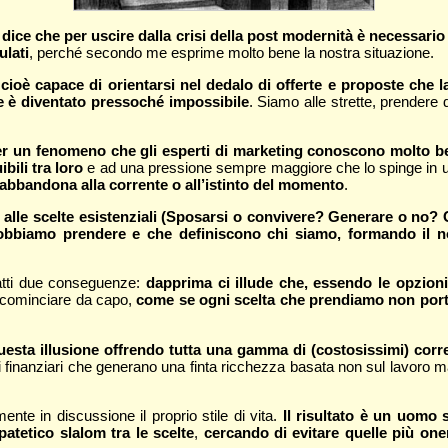
ice che per uscire dalla crisi della post modernità è necessario
ulati
, perché secondo me esprime molto bene la nostra situazione.
oè capace di orientarsi nel dedalo di offerte e proposte che la
e è diventato pressoché impossibile
. Siamo alle strette, prendere
er un fenomeno che gli esperti di marketing conoscono molto be
bili tra loro
e ad una pressione sempre maggiore che lo spinge in una d
abbandona alla corrente o all’istinto del momento
.
 alle scelte esistenziali (Sposarsi o convivere? Generare o no
obbiamo prendere e che definiscono chi siamo, formando il nos
atti due conseguenze:
dapprima ci illude che, essendo le opzioni
 ricominciare da capo,
come se ogni scelta che prendiamo non port
questa illusione offrendo tutta una gamma di (costosissimi) corre
tifici finanziari che generano una finta ricchezza basata non sul lavoro
nte in discussione il proprio stile di vita.
Il risultato è un uomo 
atetico slalom tra le scelte
,
cercando di evitare quelle più one