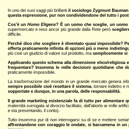
In uno dei suoi saggi più brillanti
il sociologo Zygmunt Bauman d
questa espressione, pur non condividendone del tutto i post
Cos’è un
Homo Eligens
? È un uomo che sceglie, un uomo ci
supermercato e reso ancor più grande dalla Rete però
sceglier
difficile.
Perché dico che scegliere è diventato quasi impossibile? P
offerta praticamente infinita di opzioni più o meno indistingui
più cioè un giudizio di valore sul prodotto, ma
semplicemente si 
Applicando questo schema alla dimensione etico/religiosa e
frequentare? Insomma le mille decisioni quotidiane che d
praticamente impossibile.
La trasformazione del mondo in un grande mercato genera inf
sempre possibile cioè resettare il sistema
, tornare indietro e
sopportate e dunque, in una parola, delle responsabilità
.
Il grande marketing esistenziale fa di tutto per alimentare 
maternità surrogata al divorzio facilitato, dall’aborto ai mille ar
e sta presentando, il conto).
Tutto insomma pur di non interrogarsi su di se e mettere seriame
affrontandone con coraggio le ondate, si barcamena in un p