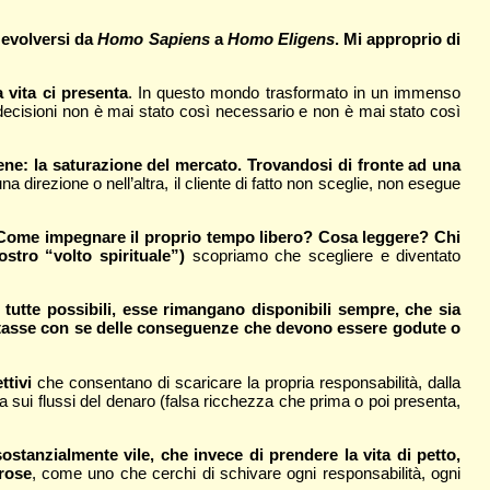
 evolversi da
Homo Sapiens
a
Homo Eligens
. Mi approprio di
 vita ci presenta
. In questo mondo trasformato in un immenso
 decisioni non è mai stato così necessario e non è mai stato così
ne: la saturazione del mercato. Trovandosi di fronte ad una
irezione o nell’altra, il cliente di fatto non sceglie, non esegue
? Come impegnare il proprio tempo libero? Cosa leggere? Chi
tro “volto spirituale”)
scopriamo che scegliere e diventato
 tutte possibili, esse rimangano disponibili sempre, che sia
asse con se delle conseguenze che devono essere godute o
ttivi
che consentano di scaricare la propria responsabilità, dalla
 ma sui flussi del denaro (falsa ricchezza che prima o poi presenta,
sostanzialmente vile, che invece di prendere la vita di petto,
rose
, come uno che cerchi di schivare ogni responsabilità, ogni