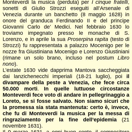
Monteverdi la musica (perduta) per
I cinque fratelli
,
sonetti di Giulio Strozzi eseguiti all’Arsenale di
Venezia durante un banchetto (8 maggio 1628) in
onore del granduca Ferdinando II e del principe
Giovanni Carlo de’ Medici. Nel febbraio 1630 lo
troviamo impegnato presso le monache di S.
Lorenzo, e in aprile la sua
Proserpina rapita
(testo di
Strozzi) fu rappresentata a palazzo Mocenigo per le
nozze fra Giustiniana Mocenigo e Lorenzo Giustiniani
(rimane un solo brano, incluso nel postum
Libro
nono
).
L’estate 1630 vide dapprima Mantova saccheggiata
dai lanzichenecchi imperiali (18-21 luglio), poi
il
divampare della peste a Venezia, che fece circa
50.000 morti
.
In quelle luttuose circostanze
Monteverdi fece voto di andare in pellegrinaggio a
Loreto, se si fosse salvato. Non siamo sicuri che
la promessa sia stata mantenuta: certo è, invece,
che fu di Monteverdi la musica per la messa di
ringraziamento per la fine dell’epidemia
(21
novembre 1631).