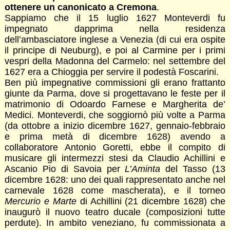
ottenere un canonicato a Cremona
.
Sappiamo che il 15 luglio 1627 Monteverdi fu
impegnato dapprima nella residenza
dell’ambasciatore inglese a Venezia (di cui era ospite
il principe di Neuburg), e poi al Carmine per i primi
vespri della Madonna del Carmelo: nel settembre del
1627 era a Chioggia per servire il podestà Foscarini.
Ben più impegnative commissioni gli erano frattanto
giunte da Parma, dove si progettavano le feste per il
matrimonio di Odoardo Farnese e Margherita de’
Medici. Monteverdi, che soggiornò più volte a Parma
(da ottobre a inizio dicembre 1627, gennaio-febbraio
e prima metà di dicembre 1628) avendo a
collaboratore Antonio Goretti, ebbe il compito di
musicare gli intermezzi stesi da Claudio Achillini e
Ascanio Pio di Savoia per
L’Aminta
del Tasso (13
dicembre 1628: uno dei quali rappresentato anche nel
carnevale 1628 come mascherata), e il torneo
Mercurio e Marte
di Achillini (21 dicembre 1628) che
inaugurò il nuovo teatro ducale (composizioni tutte
perdute). In ambito veneziano, fu commissionata a