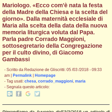
Mariologo. «Ecco com’è nata la festa
della Madre della Chiesa e la scelta del
giorno». Dalla maternità ecclesiale di
Maria alla scelta della data della nuova
memoria liturgica voluta dal Papa.
Parla padre Corrado Maggioni,
sottosegretario della Congregazione
per il culto divino, di Giacomo
Gambassi
- Scritto da Redazione de Gliscritti: 05 /03 /2018 - 09:33
am |
Permalink
|
Homepage
- Tag usati:
chesa
,
corrado_maggioni
,
maria
- Segnala questo articolo:
Riprendiamo da Avvenire dell’3/3/2018 un articolo di