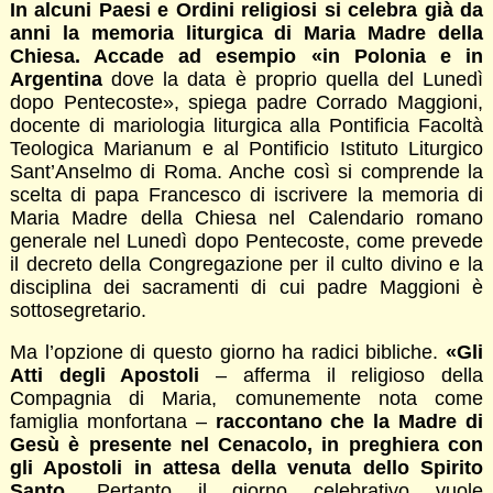
In alcuni Paesi e Ordini religiosi si celebra già da
anni la memoria liturgica di Maria Madre della
Chiesa. Accade ad esempio «in Polonia e in
Argentina
dove la data è proprio quella del Lunedì
dopo Pentecoste», spiega padre Corrado Maggioni,
docente di mariologia liturgica alla Pontificia Facoltà
Teologica Marianum e al Pontificio Istituto Liturgico
Sant’Anselmo di Roma. Anche così si comprende la
scelta di papa Francesco di iscrivere la memoria di
Maria Madre della Chiesa nel Calendario romano
generale nel Lunedì dopo Pentecoste, come prevede
il decreto della Congregazione per il culto divino e la
disciplina dei sacramenti di cui padre Maggioni è
sottosegretario.
Ma l’opzione di questo giorno ha radici bibliche.
«Gli
Atti degli Apostoli
– afferma il religioso della
Compagnia di Maria, comunemente nota come
famiglia monfortana –
raccontano che la Madre di
Gesù è presente nel Cenacolo, in preghiera con
gli Apostoli in attesa della venuta dello Spirito
Santo
. Pertanto il giorno celebrativo vuole