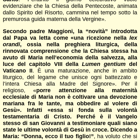
evidenziare che la Chiesa della Pentecoste, animata
dallo Spirito del Risorto, cammina nel tempo sotto la
premurosa guida materna della Vergine».
Secondo padre Maggioni, la “novità” introdotta
dal Papa va letta come «una ricezione nella
lex
orandi
, ossia nella preghiera liturgica, della
rinnovata comprensione che la Chiesa stessa ha
avuto di Maria nell’economia della salvezza, alla
luce del capitolo VIII della
Lumen gentium
del
Vaticano II
. È una maturazione, anche in ambito
liturgico, del legame che unisce ogni battezzato e
l’intera Chiesa alla Madre del Signore». Per il
religioso, «
porre attenzione alla maternità
ecclesiale di Maria non è coltivare una devozione
mariana fra le tante, ma obbedire al volere di
Gesù». Infatti «essa si fonda sulla volontà
testamentaria di Cristo. Perché è il Vangelo
stesso di san Giovanni a testimoniare quali siano
state le ultime volontà di Gesù in croce. Dicendo a
Maria: “Donna, ecco il tuo figlio!”
, ha voluto che si