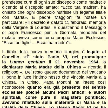
prendesse cura di ogni suo discepolo come madre; e
dicendo al discepolo amato: “Ecco tua madre!”, ha
chiesto che ogni discepolo nutrisse un legame filiale
con Maria». E padre Maggioni fa notare un
particolare: «Il decreto è datato 11 febbraio, memoria
della Vergine di Lourdes. E quest’anno il Messaggio
di papa Francesco per la Giornata mondiale del
malato aveva come tema proprio Mater Ecclesiae:
“Ecco tuo figlio ... Ecco tua madre”».
Il titolo della nuova memoria liturgica è
legato al
Concilio. «È stato Paolo VI, nel promulgare
la
Lumen gentium
il 21 novembre 1964, a
dichiarare Maria Madre della Chiesa
– ricorda il
religioso –. Del resto questo documento del Vaticano
II pone in luce l’intimo nesso che vincola Maria alla
Chiesa, in Cristo. Papa Montini ha inteso così
riconoscere
quanto era già presente nel sentire
ecclesiale poiché alcuni Padri antichi e autori
spirituali, come pure il magistero pontificio,
avevano riflettuto sulla maternità di Maria e la
vitalità della Chiesa. Lo stesso Paolo VI ne ha