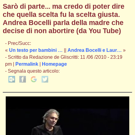
Sarò di parte... ma credo di poter dire
che quella scelta fu la scelta giusta.
Andrea Bocelli parla della madre che
decise di non abortire (da You Tube)
- Prec/Succ:
«
Un testo per bambini …
||
Andrea Bocelli e Laur…
»
- Scritto da Redazione de Gliscritti: 11 /06 /2010 - 23:19
pm |
Permalink
|
Homepage
- Segnala questo articolo: