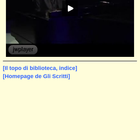
[Il topo di biblioteca, indice]
[Homepage de Gli Scritti]