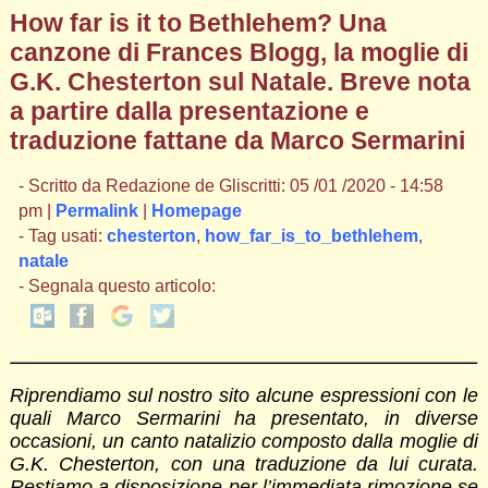
How far is it to Bethlehem? Una
canzone di Frances Blogg, la moglie di
G.K. Chesterton sul Natale. Breve nota
a partire dalla presentazione e
traduzione fattane da Marco Sermarini
- Scritto da Redazione de Gliscritti: 05 /01 /2020 - 14:58
pm |
Permalink
|
Homepage
- Tag usati:
chesterton
,
how_far_is_to_bethlehem
,
natale
- Segnala questo articolo:
Riprendiamo sul nostro sito alcune espressioni con le
quali Marco Sermarini ha presentato, in diverse
occasioni, un canto natalizio composto dalla moglie di
G.K. Chesterton, con una traduzione da lui curata.
Restiamo a disposizione per l’immediata rimozione se