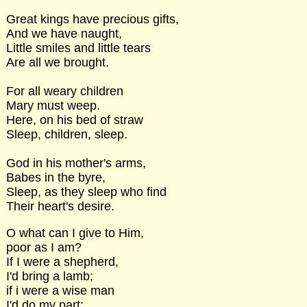
Great kings have precious gifts,
And we have naught,
Little smiles and little tears
Are all we brought.
For all weary children
Mary must weep.
Here, on his bed of straw
Sleep, children, sleep.
God in his mother's arms,
Babes in the byre,
Sleep, as they sleep who find
Their heart's desire.
O what can I give to Him,
poor as I am?
If I were a shepherd,
I'd bring a lamb;
if i were a wise man
I'd do my part;