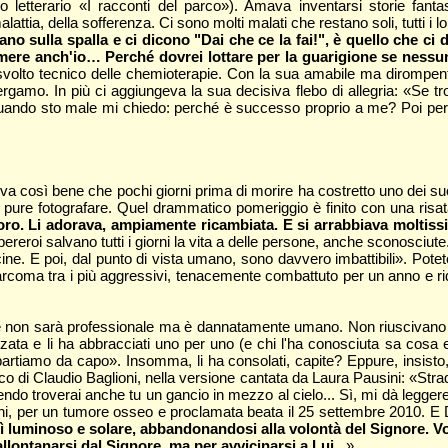
so letterario «I racconti del parco»). Amava inventarsi storie fa
 malattia, della sofferenza. Ci sono molti malati che restano soli, tutti
no sulla spalla e ci dicono "Dai che ce la fai!", è quello che ci 
mere anch'io… Perché dovrei lottare per la guarigione se nessu
isvolto tecnico delle chemioterapie. Con la sua amabile ma dirompen
 Bergamo. In più ci aggiungeva la sua decisiva flebo di allegria: «Se 
 quando sto male mi chiedo: perché è successo proprio a me? Poi per
a così bene che pochi giorni prima di morire ha costretto uno dei suo
pure fotografare. Quel drammatico pomeriggio è finito con una risata
loro. Li adorava, ampiamente ricambiata. E si arrabbiava moltis
reroi salvano tutti i giorni la vita a delle persone, anche sconosciute.
. E poi, dal punto di vista umano, sono davvero imbattibili». Potet
rcoma tra i più aggressivi, tenacemente combattuto per un anno e ridot
che non sarà professionale ma è dannatamente umano. Non riuscivano a
alzata e li ha abbracciati uno per uno (e chi l'ha conosciuta sa cosa e
partiamo da capo». Insomma, li ha consolati, capite? Eppure, insisto
 di Claudio Baglioni, nella versione cantata da Laura Pausini: «Stra
cendo troverai anche tu un gancio in mezzo al cielo... Sì, mi dà legg
nni, per un tumore osseo e proclamata beata il 25 settembre 2010. E 
uminoso e solare, abbandonandosi alla volontà del Signore. Vogli
lontanarsi dal Signore, ma per avvicinarsi a Lui...
».