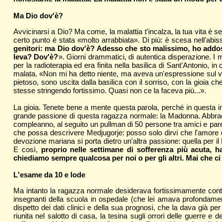
Ma Dio dov'è?
Avvicinarsi a Dio? Ma come, la malattia t'incalza, la tua vita è sem
certo punto è stata «molto arrabbiata». Di più: è scesa nell'abi
genitori: ma Dio dov'è? Adesso che sto malissimo, ho addosso
leva? Dov'è?
». Giorni drammatici, di autentica disperazione. I 
per la radioterapia ed era finita nella basilica di Sant'Antonio,
malata. «Non mi ha detto niente, ma aveva un'espressione sul vol
pietoso, sono uscita dalla basilica con il sorriso, con la gioia 
stesse stringendo fortissimo. Quasi non ce la faceva più...».
La gioia. Tenete bene a mente questa parola, perché in questa inc
grande passione di questa ragazza normale: la Madonna. Abbracci
compleanno, al seguito un pullman di 50 persone tra amici e par
che possa descrivere Medjugorje: posso solo dirvi che l'amore 
devozione mariana si porta dietro un'altra passione: quella per 
E così,
proprio nelle settimane di sofferenza più acuta, 
chiediamo sempre qualcosa per noi o per gli altri. Mai che ci 
L'esame da 10 e lode
Ma intanto la ragazza normale desiderava fortissimamente conti
insegnanti della scuola in ospedale (che lei amava profondamen
dispetto dei dati clinici e della sua prognosi, che la dava già per
riunita nel salotto di casa, la tesina sugli orrori delle guerre e 