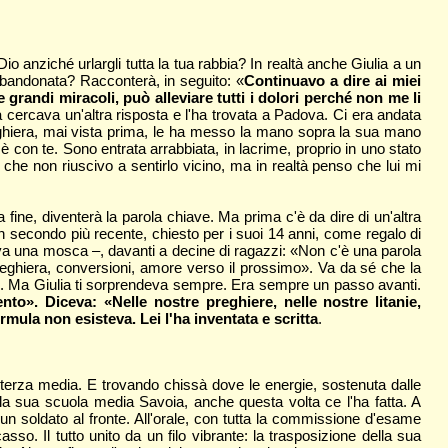
Dio anziché urlargli tutta la tua rabbia? In realtà anche Giulia a un
abbandonata? Racconterà, in seguito: «
Continuavo a dire ai miei
randi miracoli, può alleviare tutti i dolori perché non me li
a cercava un'altra risposta e l'ha trovata a Padova. Ci era andata
 preghiera, mai vista prima, le ha messo la mano sopra la sua mano
con te. Sono entrata arrabbiata, in lacrime, proprio in uno stato
 che non riuscivo a sentirlo vicino, ma in realtà penso che lui mi
fine, diventerà la parola chiave. Ma prima c'è da dire di un'altra
 secondo più recente, chiesto per i suoi 14 anni, come regalo di
va una mosca –, davanti a decine di ragazzi: «Non c'è una parola
eghiera, conversioni, amore verso il prossimo». Va da sé che la
rsi. Ma Giulia ti sorprendeva sempre. Era sempre un passo avanti.
o». Diceva: «Nelle nostre preghiere, nelle nostre litanie,
rmula non esisteva. Lei l'ha inventata e scritta
.
terza media. E trovando chissà dove le energie, sostenuta dalle
la sua scuola media Savoia, anche questa volta ce l'ha fatta. A
di un soldato al fronte. All'orale, con tutta la commissione d'esame
asso. Il tutto unito da un filo vibrante: la trasposizione della sua