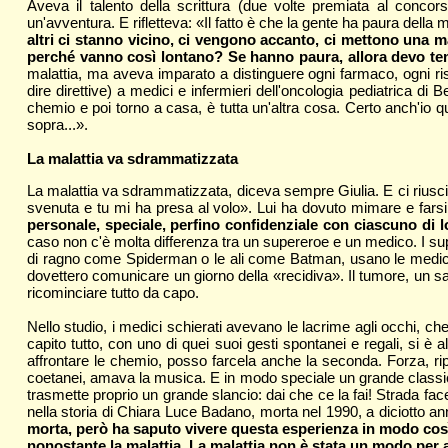
Aveva il talento della scrittura (due volte premiata al concor
un'avventura. E rifletteva: «Il fatto è che la gente ha paura della
altri ci stanno vicino, ci vengono accanto, ci mettono una ma
perché vanno così lontano? Se hanno paura, allora devo te
malattia, ma aveva imparato a distinguere ogni farmaco, ogni r
dire direttive) a medici e infermieri dell'oncologia pediatrica di
chemio e poi torno a casa, è tutta un'altra cosa. Certo anch'io
sopra...».
La malattia va sdrammatizzata
La malattia va sdrammatizzata, diceva sempre Giulia. E ci riusciv
svenuta e tu mi ha presa al volo». Lui ha dovuto mimare e farsi 
personale, speciale, perfino confidenziale con ciascuno di 
caso non c'è molta differenza tra un supereroe e un medico. I supe
di ragno come Spiderman o le ali come Batman, usano le medicine
dovettero comunicare un giorno della «recidiva». Il tumore, un sa
ricominciare tutto da capo.
Nello studio, i medici schierati avevano le lacrime agli occhi, 
capito tutto, con uno di quei suoi gesti spontanei e regali, si è 
affrontare le chemio, posso farcela anche la seconda. Forza, ri
coetanei, amava la musica. E in modo speciale un grande classico
trasmette proprio un grande slancio: dai che ce la fai! Strada fa
nella storia di Chiara Luce Badano, morta nel 1990, a diciotto a
morta, però ha saputo vivere questa esperienza in modo così l
nonostante la malattia. La malattia non è stata un modo per al