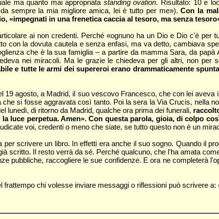
ituale ma quanto mai appropriata
standing ovation
. Risultato: 10 e l
da sempre la mia migliore amica, lei è tutto per me»).
Con la mala
io, «impegnati in una frenetica caccia al tesoro, ma senza tesoro
particolare ai non credenti. Perché «ognuno ha un Dio e Dio c'è per tu
va detto con la dovuta cautela e senza enfasi, ma va detto, cambiava s
oglienza che è la sua famiglia – a partire da mamma Sara, da papà An
edeva nei miracoli. Ma le grazie le chiedeva per gli altri, non per s
tabile e tutte le armi dei supereroi erano drammaticamente spuntat
el 19 agosto, a Madrid, il suo vescovo Francesco, che con lei aveva int
he si fosse aggravata così tanto. Poi la sera la Via Crucis, nella nott
el lunedì, di ritorno da Madrid, qualche ora prima dei funerali,
raccolt
 la luce perpetua. Amen». Con questa parola, gioia, di colpo così ad
iudicate voi, credenti o meno che siate, se tutto questo non è un mira
a per scrivere un libro. In effetti era anche il suo sogno. Quando il pro
è già scritto. Il resto verrà da sé. Perché qualcuno, che l'ha amata com
ianze pubbliche, raccogliere le sue confidenze. E ora ne completerà l'
l frattempo chi volesse inviare messaggi o riflessioni può scrivere a: