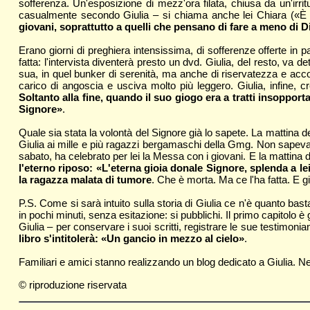
sofferenza. Un'esposizione di mezz'ora filata, chiusa da un'irr
casualmente secondo Giulia – si chiama anche lei Chiara («È 
giovani, soprattutto a quelli che pensano di fare a meno di D
Erano giorni di preghiera intensissima, di sofferenze offerte in 
fatta: l'intervista diventerà presto un dvd. Giulia, del resto, 
sua, in quel bunker di serenità, ma anche di riservatezza e acc
carico di angoscia e usciva molto più leggero. Giulia, infine, cr
Soltanto alla fine, quando il suo giogo era a tratti insoppor
Signore»
.
Quale sia stata la volontà del Signore già lo sapete. La mattina d
Giulia ai mille e più ragazzi bergamaschi della Gmg. Non sapeva c
sabato, ha celebrato per lei la Messa con i giovani. E la mattina d
l'eterno riposo: «L'eterna gioia donale Signore, splenda a lei
la ragazza malata di tumore
. Che è morta. Ma ce l'ha fatta. E g
P.S. Come si sarà intuito sulla storia di Giulia ce n'è quanto bast
in pochi minuti, senza esitazione: si pubblichi. Il primo capitolo 
Giulia – per conservare i suoi scritti, registrare le sue testimon
libro s'intitolerà: «Un gancio in mezzo al cielo»
.
Familiari e amici stanno realizzando un blog dedicato a Giulia. Ne
© riproduzione riservata