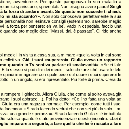
ntastiche, avventurose. Per questo paragonava la sua malattia a
 i loro amici spariscono, spaventati. Non bisogna avere paura!
Se gli
dà la forza di andare avanti. Se questo non succede ti chiedi:
no mi sta accanto?»
. Non solo conosceva perfettamente la sua
te personalità non lesinava consigli (eufemismo, sarebbe meglio
trovi la forza per pensare: eh va be', vado in ospedale, faccio una
ò quando sto meglio dico: "Massì, dai, è passato". Ci rido anche
i medici, in visita a casa sua, a mimare «quella volta in cui sono
 collettiva.
Già, i suoi «supereroi». Giulia aveva un rapporto
simo quando in Tv sentiva parlare di «malasanità»
. «Se ci fate
 E lo stesso si può dire dei medici: solo che anziché usare le tele
e quindi immaginare con quale peso sul cuore i suoi supereroi le
to in un angolo, si era ripresentato. Più forte di prima. C'era da
 rompere il ghiaccio. Allora Giulia, che come al solito aveva già
rano i suoi abbracci...). Poi ha detto: «Ce l'ho fatta una volta ad
, Giulia era una ragazza normale. Per esempio, come tutti i suoi
da facendo». «Strada facendo vedrai che non sei più da solo... mi
erezza, una grande speranza». Strada facendo Giulia si è imbattuta
Dio solo sa quanto è stato provvidenziale questo incontro: «
Lei è
o imparare a seguirla, a fare quello che lei è riuscita a fare