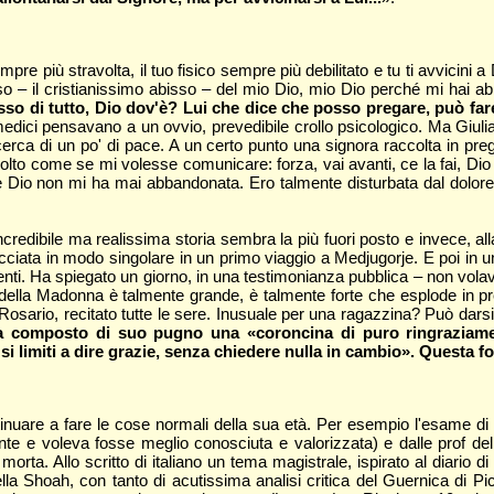
pre più stravolta, il tuo fisico sempre più debilitato e tu ti avvicini a 
sso – il cristianissimo abisso – del mio Dio, mio Dio perché mi hai 
 di tutto, Dio dov'è? Lui che dice che posso pregare, può fare g
medici pensavano a un ovvio, prevedibile crollo psicologico. Ma Giuli
 in cerca di un po' di pace. A un certo punto una signora raccolta in
to come se mi volesse comunicare: forza, vai avanti, ce la fai, Dio è 
che Dio non mi ha mai abbandonata. Ero talmente disturbata dal dolore
redibile ma realissima storia sembra la più fuori posto e invece, alla 
ata in modo singolare in un primo viaggio a Medjugorje. E poi in un
enti. Ha spiegato un giorno, in una testimonianza pubblica – non vola
della Madonna è talmente grande, è talmente forte che esplode in pr
il Rosario, recitato tutte le sere. Inusuale per una ragazzina? Può da
ha composto di suo pugno una «coroncina di puro ringraziament
si limiti a dire grazie, senza chiedere nulla in cambio». Questa fo
nuare a fare le cose normali della sua età. Per esempio l'esame di 
te e voleva fosse meglio conosciuta e valorizzata) e dalle prof del
 morta. Allo scritto di italiano un tema magistrale, ispirato al diario 
della Shoah, con tanto di acutissima analisi critica del Guernica di Pic