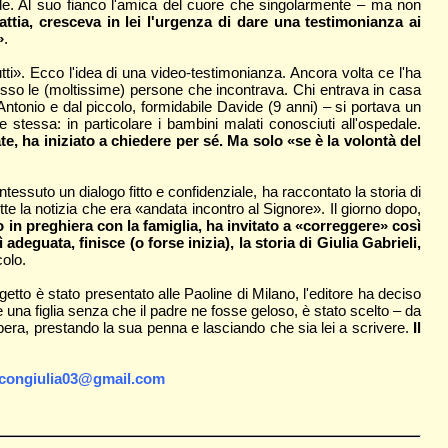
ode. Al suo fianco l'amica del cuore che singolarmente – ma non
ttia, cresceva in lei l'urgenza di dare una testimonianza ai
»
.
tti». Ecco l'idea di una video-testimonianza. Ancora volta ce l'ha
pesso le (moltissime) persone che incontrava. Chi entrava in casa
tonio e dal piccolo, formidabile Davide (9 anni) – si portava un
e stessa: in particolare i bambini malati conosciuti all'ospedale.
e, ha iniziato a chiedere per sé. Ma solo «se è la volontà del
essuto un dialogo fitto e confidenziale, ha raccontato la storia di
e la notizia che era «andata incontro al Signore». Il giorno dopo,
o in preghiera con la famiglia, ha invitato a «correggere» così
eguata, finisce (o forse inizia), la storia di Giulia Gabrieli,
colo.
getto è stato presentato alle Paoline di Milano, l'editore ha deciso
e una figlia senza che il padre ne fosse geloso, è stato scelto – da
opera, prestando la sua penna e lasciando che sia lei a scrivere.
Il
congiulia03@gmail.com