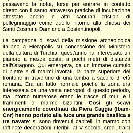
passavano la notte, forse per entrare in contatto
diretto con il santo attraverso pratiche di incubazione
attestate anche in altri santuari cristiani di
pellegrinaggio come quello intorno alla chiesa dei
Santi Cosma e Damiano a Costantinopoli.
La campagna di scavi della missione archeologica
italiana a Hierapolis su concessione del Ministero
della cultura di Turchia, quest'anno ha interessato un
pianoro a mezza costa, a pochi metri di distanza
dall'Ottagono. Qui emergeva, da un immane cumulo
di pietre e di marmi lavorati, la parte superiore del
frontone in travertino di una tomba a sacello di età
romana. Era un fatto normale poiché la zona era
interessata da una vasta necropoli di questo periodo,
ma intorno numerose erano le tracce di muri e i
frammenti di marmo bizantini.
Così gli scavi
energicamente coordinati da Piera Caggia (Ibam-
Cnr) hanno portato alla luce una grande basilica a
tre navate
: si sono rinvenuti capitelli in marmo con
raffinate decorazioni riferibili al V secolo, croci, tralci