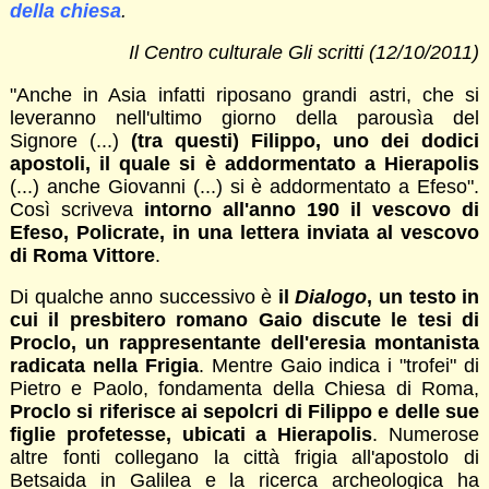
della chiesa
.
Il Centro culturale Gli scritti (12/10/2011)
"Anche in Asia infatti riposano grandi astri, che si
leveranno nell'ultimo giorno della
parousìa
del
Signore (...)
(tra questi) Filippo, uno dei dodici
apostoli, il quale si è addormentato a Hierapolis
(...) anche Giovanni (...) si è addormentato a Efeso".
Così scriveva
intorno all'anno 190 il vescovo di
Efeso, Policrate, in una lettera inviata al vescovo
di Roma Vittore
.
Di qualche anno successivo è
il
Dialogo
, un testo in
cui il presbitero romano Gaio discute le tesi di
Proclo, un rappresentante dell'eresia montanista
radicata nella Frigia
. Mentre Gaio indica i "trofei" di
Pietro e Paolo, fondamenta della Chiesa di Roma,
Proclo si riferisce ai sepolcri di Filippo e delle sue
figlie profetesse, ubicati a Hierapolis
. Numerose
altre fonti collegano la città frigia all'apostolo di
Betsaida in Galilea e la ricerca archeologica ha