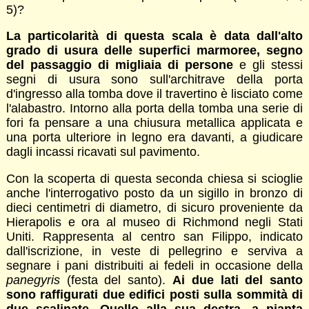
5)?
La particolarità di questa scala è data dall'alto
grado di usura delle superfici marmoree, segno
del passaggio di migliaia di persone
e gli stessi
segni di usura sono sull'architrave della porta
d'ingresso alla tomba dove il travertino è lisciato come
l'alabastro. Intorno alla porta della tomba una serie di
fori fa pensare a una chiusura metallica applicata e
una porta ulteriore in legno era davanti, a giudicare
dagli incassi ricavati sul pavimento.
Con la scoperta di questa seconda chiesa si scioglie
anche l'interrogativo posto da un sigillo in bronzo di
dieci centimetri di diametro, di sicuro proveniente da
Hierapolis e ora al museo di Richmond negli Stati
Uniti. Rappresenta al centro san Filippo, indicato
dall'iscrizione, in veste di pellegrino e serviva a
segnare i pani distribuiti ai fedeli in occasione della
panegyris
(festa del santo).
Ai due lati del santo
sono raffigurati due edifici posti sulla sommità di
due scalinate. Quello alla sua destra, a pianta