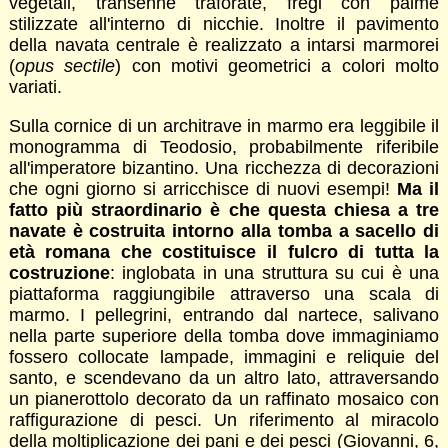
vegetali, transenne traforate, fregi con palme
stilizzate all'interno di nicchie. Inoltre il pavimento
della navata centrale è realizzato a intarsi marmorei
(
opus sectile
) con motivi geometrici a colori molto
variati.
Sulla cornice di un architrave in marmo era leggibile il
monogramma di Teodosio, probabilmente riferibile
all'imperatore bizantino. Una ricchezza di decorazioni
che ogni giorno si arricchisce di nuovi esempi!
Ma il
fatto più straordinario è che questa chiesa a tre
navate è costruita intorno alla tomba a sacello di
età romana che costituisce il fulcro di tutta la
costruzione
: inglobata in una struttura su cui è una
piattaforma raggiungibile attraverso una scala di
marmo. I pellegrini, entrando dal nartece, salivano
nella parte superiore della tomba dove immaginiamo
fossero collocate lampade, immagini e reliquie del
santo, e scendevano da un altro lato, attraversando
un pianerottolo decorato da un raffinato mosaico con
raffigurazione di pesci. Un riferimento al miracolo
della moltiplicazione dei pani e dei pesci (Giovanni, 6,