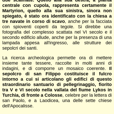
centrale con cupola, rappresenta certamente il
Martyrion, quello alla sua sinistra, sinora non
spiegato, è stato ora identificato con la chiesa a
tre navate in corso di scavo
, anche per la facciata
con spioventi coperti da tegole. Si direbbe una
fotografia del complesso scattata nel VI secolo e il
secondo edificio allude, anche per la presenza di una
lampada appesa all'ingresso, alle strutture dei
sepolcri dei santi.
La ricerca archeologica permette ora di mettere
insieme tante tessere, raccolte in molti anni di
indagini, e di comporre un mosaico coerente.
Il
sepolcro di san Filippo costituisce il fulcro
intorno a cui si articolano gli edifici di questo
straordinario santuario di pellegrinaggio, fiorito
tra V e VI secolo nella vallata del fiume Lykos in
Turchia, di fronte a Colosse
, celebre per la lettera di
san Paolo, e a Laodicea, una delle sette chiese
dell'Apocalisse.