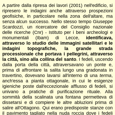
A partire dalla ripresa dei lavori (2001) nell'edificio, si
ripresero le indagini anche attraverso prospezioni
geofisiche, in particolare nella zona dell'altare, ma
senza alcun successo. Nello stesso tempo Giuseppe
Scardozzi, un ricercatore del Consiglio nazionale
delle ricerche (Cnr) - Istituto per i beni archeologi e
monumentali (Ibam) di Lecce,
identificava,
attraverso lo studio delle immagini satellitari e le
indagini topografiche, la grande strada
processionale che portava i pellegrini, attraverso
la città, sino alla collina del santo
. I fedeli, uscendo
dalla porta della città, attraversavano un ponte e,
prima di affrontare la salita lungo una gradonata in
travertino, dovevano lavarsi all'interno di una
terma
,
anch'essa a pianta ottagonale, in cui le esigenze
igieniche poste dall'eccezionale afflusso di fedeli, si
univano a pratiche di purificazione rituale. Alla
sommità della scalinata una fontana permetteva di
dissetarsi e di compiere le altre abluzioni prima di
salire all'Ottagono. Qui erano predisposte stanze con
il pavimento tagliato nella nuda roccia dove i fedeli