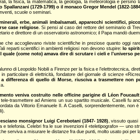
rali, la fisica, la matematica, la geologia, la meteorologia e persino 
ro Spallanzani (1729-1799) o il monaco Gregor Mendel (1822-1884
nventi, scuole o seminari.
 minerali, erbe, animali imbalsamati, apparecchi scientifici, pic
erse case religiose
. Si pensi al caso del rettore del seminario di Tr
tario e direttore di un osservatorio astronomico; il Papa mandò duemila
e che accoglievano riviste scientifiche in preziose quanto oggi rar
li reparti scientifici in ambienti religiosi non devono stupire:
lo spiri
 il quale (come noto) amava dire di scrutare i cieli e l’universo p
no di Leopoldo Nobili a Firenze per la fisica e l’elettrotecnica, dire
in particolare di elettricità, fondatore del giornale di scienze «Ric
 a differenza di quello di Morse, riusciva a trasmettere non pu
za.
mento veniva costruito nelle officine parigine di Léon Foucaul
tele-trasmettere ad Amiens un suo spartito musicale. Caselli fu anche
ccordata da Vittorio Emanuele II. A Caselli, sorprendentemente, non 
i).
resciano monsignor Luigi Cerebotani (1847- 1928)
, vissuto quasi
 e telefonia. Celebri fra le sue invenzioni il «teletipografo» — uno st
he serviva a misurare le distanze fra due punti, molto usato poi per 