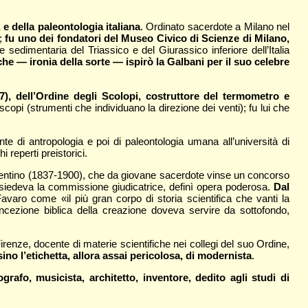
e della paleontologia italiana
. Ordinato sacerdote a Milano nel
7;
fu uno dei fondatori del Museo Civico di Scienze di Milano,
 sedimentaria del Triassico e del Giurassico inferiore dell’Italia
che — ironia della sorte — ispirò la Galbani per il suo celebre
7), dell’Ordine degli Scolopi, costruttore del termometro e
copi (strumenti che individuano la direzione dei venti); fu lui che
nte di antropologia e poi di paleontologia umana all’università di
 reperti preistorici.
fiorentino (1837-1900), che da giovane sacerdote vinse un concorso
resiedeva la commissione giudicatrice, definì opera poderosa.
Dal
Favaro come «il più gran corpo di storia scientifica che vanti la
oncezione biblica della creazione doveva servire da sottofondo,
renze, docente di materie scientifiche nei collegi del suo Ordine,
no l’etichetta, allora assai pericolosa, di modernista
.
rafo, musicista, architetto, inventore, dedito agli studi di