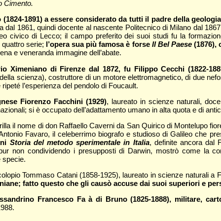
 Cimento.
1824-1891) a essere considerato da tutti il padre della geologia 
via dal 1861, quindi docente al nascente Politecnico di Milano dal 186
seo civico di Lecco; il campo preferito dei suoi studi fu la formazione
n quattro serie;
l’opera sua più famosa è forse
Il Bel Paese
(1876), 
 serena e veneranda immagine dell’abate.
rio Ximeniano di Firenze dal 1872, fu Filippo Cecchi (1822-188
della scienza), costruttore di un motore elettromagnetico, di due nefos
 ripeté l’esperienza del pendolo di Foucault.
gnese Fiorenzo Facchini (1929)
, laureato in scienze naturali, doce
zionali; si è occupato dell’adattamento umano in alta quota e di antichi
 brilla il nome di don Raffaello Caverni da San Quirico di Montelupo 
Antonio Favaro, il celeberrimo biografo e studioso di Galileo che p
oni
Storia del metodo sperimentale in Italia
, definite ancora dal 
a e pur non condividendo i presupposti di Darwin, mostrò come la c
e specie.
scolopio Tommaso Catani (1858-1925), laureato in scienze naturali a Fi
iane; fatto questo che gli causò accuse dai suoi superiori e persi
sandrino Francesco Fa à di Bruno (1825-1888), militare, cartog
1988.