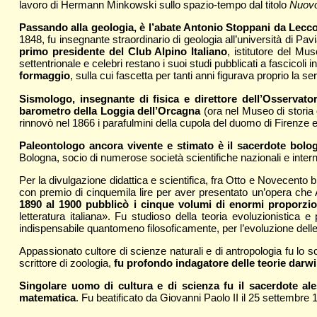
lavoro di Hermann Minkowski sullo spazio-tempo dal titolo
Nuovo
Passando alla geologia, è l’abate Antonio Stoppani da Lecco (
1848, fu insegnante straordinario di geologia all’università di Pa
primo presidente del Club Alpino Italiano
, istitutore del Mu
settentrionale e celebri restano i suoi studi pubblicati a fascicoli i
formaggio
, sulla cui fascetta per tanti anni figurava proprio la
Sismologo, insegnante di fisica e direttore dell’Osservato
barometro della Loggia dell’Orcagna
(ora nel Museo di storia 
rinnovò nel 1866 i parafulmini della cupola del duomo di Firenze e
Paleontologo ancora vivente e stimato è il sacerdote bolo
Bologna, socio di numerose società scientifiche nazionali e interna
Per la divulgazione didattica e scientifica, fra Otto e Novecento
con premio di cinquemila lire per aver presentato un’opera che 
1890 al 1900 pubblicò i cinque volumi di enormi proporzi
letteratura italiana». Fu studioso della teoria evoluzionistic
indispensabile quantomeno filosoficamente, per l’evoluzione dell
Appassionato cultore di scienze naturali e di antropologia fu lo 
scrittore di zoologia,
fu profondo indagatore delle teorie darwin
Singolare uomo di cultura e di scienza fu il sacerdote ales
matematica
. Fu beatificato da Giovanni Paolo II il 25 settembre 