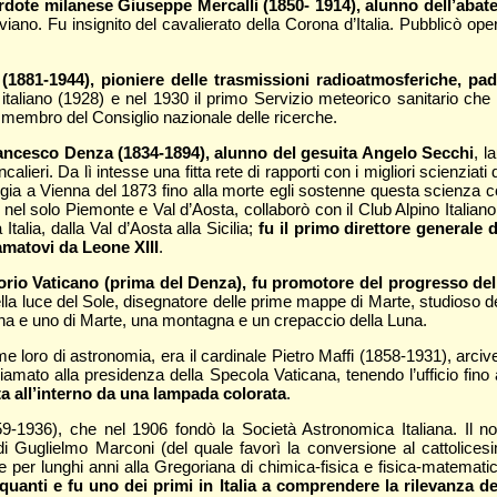
erdote milanese Giuseppe Mercalli (1850- 1914), alunno dell’aba
viano. Fu insignito del cavalierato della Corona d’Italia. Pubblicò op
(1881-1944), pioniere delle trasmissioni radioatmosferiche, pa
 italiano (1928) e nel 1930 il primo Servizio meteorico sanitario che r
 membro del Consiglio nazionale delle ricerche.
rancesco Denza (1834-1894), alunno del gesuita Angelo Secchi
, l
alieri. Da lì intesse una fitta rete di rapporti con i migliori scienziat
ia a Vienna del 1873 fino alla morte egli sostenne questa scienza co
 nel solo Piemonte e Val d’Aosta, collaborò con il Club Alpino Italian
talia, dalla Val d’Aosta alla Sicilia;
fu il primo direttore generale 
amatovi da Leone XIII
.
atorio Vaticano (prima del Denza), fu promotore del progresso d
la luce del Sole, disegnatore delle prime mappe di Marte, studioso del
Luna e uno di Marte, una montagna e un crepaccio della Luna.
loro di astronomia, era il cardinale Pietro Maffi (1858-1931), arciv
iamato alla presidenza della Specola Vaticana, tenendo l’ufficio fino
ta all’interno da una lampada colorata
.
59-1936), che nel 1906 fondò la Società Astronomica Italiana. Il 
 di Guglielmo Marconi (del quale favorì la conversione al cattolicesi
 per lunghi anni alla Gregoriana di chimica-fisica e fisica-matemati
ei quanti e fu uno dei primi in Italia a comprendere la rilevanza de