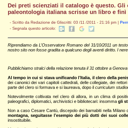
Dei preti scienziati il catalogo è questo. Gli
paleontologia italiana scrisse un libro e fin
- Scritto da Redazione de Gliscritti: 03 /11 /2011 - 21:16 pm |
Per
- Segnala questo articolo:
Riprendiamo da L’Osservatore Romano del 31/10/2011 un testo d
nostro sito non fosse gradita a qualcuno degli aventi diritto. I neret
Pubblichiamo stralci della relazione tenuta il 31 ottobre a Genova
Al tempo in cui si stava unificando l’Italia, il clero della pe
dei canonici dei vari capitoli cattedrali, delle collegiate, dei retto
parte del clero si formava e si laureava, dopo il
curriculum studi
Notevolmente coltivata nel clero di allora, in un clima di positi
paleografici, diplomatici, archivistici e bibliotecari: insomma
gli s
Non a caso Cesare Cantù, discepolo dei barnabiti nella Milano d
montagna, seguitasse l’esempio dei più dotti dei suoi colle
insostituibile.