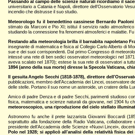
Passando al campo delle scienze naturali ricordiamo il sac
universitario a Catania e Napoli, direttore dell’Osservatorio Vesu
incendio che distrusse il suo studio.
Meteorologo fu il benedettino cassinese Bernardo Paoloni 
stimato da Marconi e Pio XI; istituì il servizio radio atmosferico
studiando la connessione fra fenomeni atmosferici e malattie. Fu
Restando alla meteorologia brilla il barnabita napoletano F
insegnante di matematica e fisica al Collegio Carlo Alberto di Monc
sue e dei suoi corrispondenti. Dal primo Congresso di meteorolog
intessé una rete di ben sedici osservatori meteorologici nel 1871
aveva scalato nel 1870); estese la sua rete di osservatori a tutta I
1894 (anno della sua morte) diresse la Specola Vaticana, chi
Il gesuita Angelo Secchi (1818-1878), direttore dell’Osserv
pubblicazioni, membro dell’Accademia dei Lincei, osservatore del
delle stelle. Portano il suo nome un asteroide, un cratere della 
Amico di padre Denza e di padre Secchi, parimenti studioso come 
fisica, matematica e scienze naturali da giovane, nel 1904 fu ch
meteoroscopico, una riproduzione del cielo stellato illumina
Astronomo fu anche il prete lazzarista Giovanni Boccardi (18
soprattutto alla fondazione della Radio Vaticana, collaboratore
presidente dell’Accademia delle Scienze «Nuovi Lincei», docente
Polo nel 1928; si applicò all’analisi della relatività fisica d