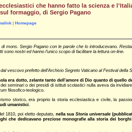
 ecclesiastici che hanno fatto la scienza e l’Ital
ì sul formaggio, di Sergio Pagano
malink
|
Homepage
i mons. Sergio Pagano con le parole che lo introducevano. Restia
ti sono nostri ed hanno l’unico scopo di facilitare la lettura on-line.
 dal vescovo prefetto dell’Archivio Segreto Vaticano al Festival della 
nisola era dotto, zelante tanto dell’amore di Dio quanto di quello d
ri dei seminari o dei presidi di istituti scolastici nulla aveva da invidiar
orum
filosofico-teologico.
vismo storico, era proprio la storia ecclesiastica e civile, la passion
tudi umanistici
.
el 1810, poi eletto deputato,
nella sua
Storia universale
(pubblica
ghi che dedicavano preziose monografie alla storia dei borghi e