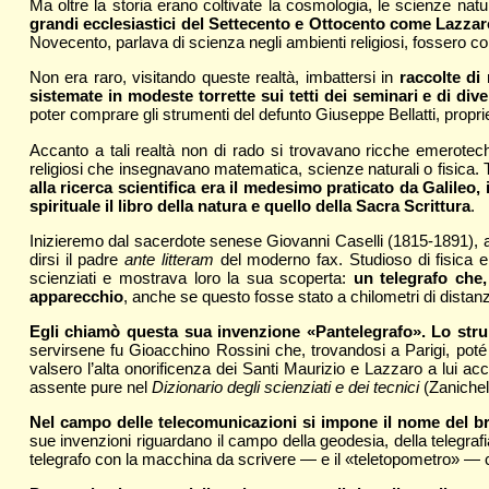
Ma oltre la storia erano coltivate la cosmologia, le scienze natu
grandi ecclesiastici del Settecento e Ottocento come Lazza
Novecento, parlava di scienza negli ambienti religiosi, fossero co
Non era raro, visitando queste realtà, imbattersi in
raccolte di
sistemate in modeste torrette sui tetti dei seminari e di div
poter comprare gli strumenti del defunto Giuseppe Bellatti, proprie
Accanto a tali realtà non di rado si trovavano ricche emerotech
religiosi che insegnavano matematica, scienze naturali o fisica. Ta
alla ricerca scientifica era il medesimo praticato da Galileo,
spirituale il libro della natura e quello della Sacra Scrittura
.
Inizieremo dal sacerdote senese Giovanni Caselli (1815-1891), alun
dirsi il padre
ante litteram
del moderno fax. Studioso di fisica e 
scienziati e mostrava loro la sua scoperta:
un telegrafo che,
apparecchio
, anche se questo fosse stato a chilometri di distan
Egli chiamò questa sua invenzione «Pantelegrafo». Lo stru
servirsene fu Gioacchino Rossini che, trovandosi a Parigi, poté 
valsero l’alta onorificenza dei Santi Maurizio e Lazzaro a lui a
assente pure nel
Dizionario degli scienziati e dei tecnici
(Zanichell
Nel campo delle telecomunicazioni si impone il nome del b
sue invenzioni riguardano il campo della geodesia, della telegrafia
telegrafo con la macchina da scrivere — e il «teletopometro» — c