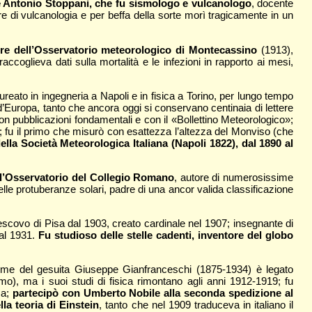
te Antonio Stoppani, che fu sismologo e vulcanologo
, docente
ere di vulcanologia e per beffa della sorte morì tragicamente in un
dre dell’Osservatorio meteorologico di Montecassino
(1913),
accoglieva dati sulla mortalità e le infezioni in rapporto ai mesi,
aureato in ingegneria a Napoli e in fisica a Torino, per lungo tempo
i d’Europa, tanto che ancora oggi si conservano centinaia di lettere
n pubblicazioni fondamentali e con il «Bollettino Meteorologico»;
o; fu il primo che misurò con esattezza l’altezza del Monviso (che
della Società Meteorologica Italiana (Napoli 1822), dal 1890 al
ell’Osservatorio del Collegio Romano
, autore di numerosissime
le protuberanze solari, padre di una ancor valida classificazione
escovo di Pisa dal 1903, creato cardinale nel 1907; insegnante di
 al 1931.
Fu studioso delle stelle cadenti, inventore del globo
nome del gesuita Giuseppe Gianfranceschi (1875-1934) è legato
mo), ma i suoi studi di fisica rimontano agli anni 1912-1919; fu
ca;
partecipò con Umberto Nobile alla seconda spedizione al
lla teoria di Einstein
, tanto che nel 1909 traduceva in italiano il