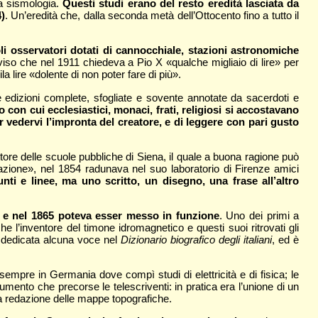
la sismologia.
Questi
studi erano del resto eredità lasciata da
)
. Un’eredità che, dalla seconda metà dell’Ottocento fino a tutto il
coli osservatori dotati di cannocchiale, stazioni astronomiche
eviso che nel 1911 chiedeva a Pio X «qualche migliaio di lire» per
 lire «dolente di non poter fare di più».
e edizioni complete, sfogliate e sovente annotate da sacerdoti e
to con cui ecclesiastici, monaci, frati, religiosi si accostavano
er vedervi l’impronta del creatore, e di leggere con pari gusto
ttore delle scuole pubbliche di Siena, il quale a buona ragione può
reazione», nel 1854 radunava nel suo laboratorio di Firenze amici
nti e linee, ma uno scritto, un disegno, una frase all’altro
t e nel 1865 poteva esser messo in funzione
. Uno dei primi a
 l’inventore del timone idromagnetico e questi suoi ritrovati gli
è dedicata alcuna voce nel
Dizionario biografico degli italiani
, ed è
 sempre in Germania dove compì studi di elettricità e di fisica; le
rumento che precorse le telescriventi: in pratica era l’unione di un
la redazione delle mappe topografiche.