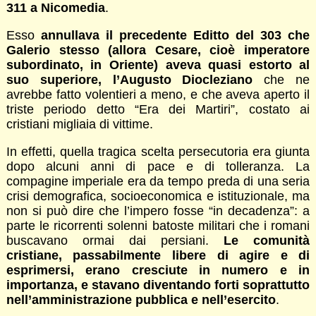
311 a Nicomedia
.
Esso
annullava il precedente Editto del 303 che
Galerio stesso (allora Cesare, cioè imperatore
subordinato, in Oriente) aveva quasi estorto al
suo superiore, l’Augusto Diocleziano
che ne
avrebbe fatto volentieri a meno, e che aveva aperto il
triste periodo detto “Era dei Martiri”, costato ai
cristiani migliaia di vittime.
In effetti, quella tragica scelta persecutoria era giunta
dopo alcuni anni di pace e di tolleranza. La
compagine imperiale era da tempo preda di una seria
crisi demografica, socioeconomica e istituzionale, ma
non si può dire che l’impero fosse “in decadenza”: a
parte le ricorrenti solenni batoste militari che i romani
buscavano ormai dai persiani.
Le comunità
cristiane, passabilmente libere di agire e di
esprimersi, erano cresciute in numero e in
importanza, e stavano diventando forti soprattutto
nell’amministrazione pubblica e nell’esercito
.