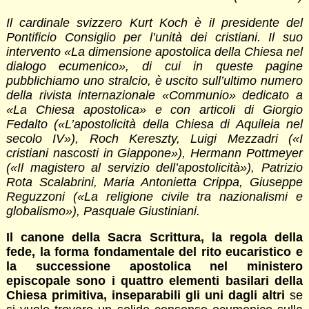
Il cardinale svizzero Kurt Koch è il presidente del
Pontificio Consiglio per l’unità dei cristiani. Il suo
intervento «La dimensione apostolica della Chiesa nel
dialogo ecumenico», di cui in queste pagine
pubblichiamo uno stralcio, è uscito sull’ultimo numero
della rivista internazionale «Communio» dedicato a
«La Chiesa apostolica» e con articoli di Giorgio
Fedalto («L’apostolicità della Chiesa di Aquileia nel
secolo IV»), Roch Kereszty, Luigi Mezzadri («I
cristiani nascosti in Giappone»), Hermann Pottmeyer
(«Il magistero al servizio dell’apostolicità»), Patrizio
Rota Scalabrini, Maria Antonietta Crippa, Giuseppe
Reguzzoni («La religione civile tra nazionalismi e
globalismo»), Pasquale Giustiniani.
Il canone della Sacra Scrittura, la regola della
fede, la forma fondamentale del rito eucaristico e
la successione apostolica nel ministero
episcopale sono i quattro elementi basilari della
Chiesa primitiva, inseparabili gli uni dagli altri
se