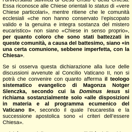
Essa riconosce alle Chiese orientali lo
status
di «vere
Chiese particolari», mentre ritiene che le comunità
ecclesiali «che non hanno conservato l’episcopato
valido e la genuina e integra sostanza del mistero
eucaristico» non siano «Chiese in senso proprio»,
per quanto coloro che sono stati battezzati in
queste comunità, a causa del battesimo, siano «in
una certa comunione, sebbene imperfetta, con la
Chiesa»
.
Se si osserva questa dichiarazione alla luce delle
discussioni avvenute al Concilio Vaticano II, non si
potrà che convenire con quanto afferma
il teologo
sistematico evangelico di Magonza Notger
Slenczka, secondo cui la
Dominus Iesus
si
richiama sostanzialmente solo «alle disposizioni
in materia e al programma ecumenico del
Vaticano II»
, secondo il quale l’eucarestia e la
successione apostolica sono «i criteri dell’essere
Chiesa».