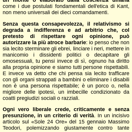
un monte o elaborato dalla coscienza umana
come i due postulati fondamentali dell'etica di Kant,
non meno universali dei dieci comandamenti.
Senza questa consapevolezza, il relativismo si
degrada a indifferenza e ad arbitrio che, col
pretesto di rispettare ogni opinione, può
autorizzare la più atroce barbarie
: io penso che non
sia lecito sterminare gli ebrei, linciare i neri, mettere in
manicomio i dissidenti politici o decapitare gli
omosessuali, tu pensi invece di sì, ognuno ha diritto
alla propria opinione e siamo tutti persone rispettabili.
E invece va detto che chi pensa sia lecito trafficare
con gli organi strappati a bambini o eliminare i disabili
non è una persona rispettabile; è un porco o, nella
migliore delle ipotesi, un imbecille condizionato da
coatti pregiudizi sociali o razziali.
Ogni vero liberale crede, criticamente e senza
presunzione, in un criterio di verità
. In un incisivo
articolo sul «Sole 24 Ore» del 15 gennaio Massimo
Teodori, polemizzando giustamente contro tante