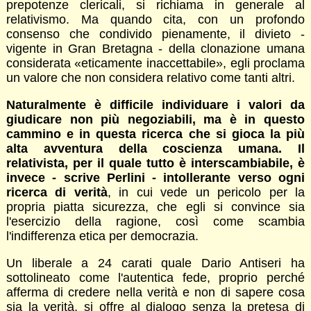
prepotenze clericali, si richiama in generale al
relativismo. Ma quando cita, con un profondo
consenso che condivido pienamente, il divieto -
vigente in Gran Bretagna - della clonazione umana
considerata «eticamente inaccettabile», egli proclama
un valore che non considera relativo come tanti altri.
Naturalmente è difficile individuare i valori da
giudicare non più negoziabili, ma è in questo
cammino e in questa ricerca che si gioca la più
alta avventura della coscienza umana. Il
relativista, per il quale tutto è interscambiabile, è
invece - scrive Perlini - intollerante verso ogni
ricerca di verità
, in cui vede un pericolo per la
propria piatta sicurezza, che egli si convince sia
l'esercizio della ragione, così come scambia
l'indifferenza etica per democrazia.
Un liberale a 24 carati quale Dario Antiseri ha
sottolineato come l'autentica fede, proprio perché
afferma di credere nella verità e non di sapere cosa
sia la verità, si offre al dialogo senza la pretesa di