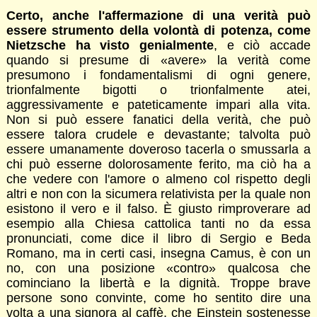
Certo, anche l'affermazione di una verità può
essere strumento della volontà di potenza, come
Nietzsche ha visto genialmente
, e ciò accade
quando si presume di «avere» la verità come
presumono i fondamentalismi di ogni genere,
trionfalmente bigotti o trionfalmente atei,
aggressivamente e pateticamente impari alla vita.
Non si può essere fanatici della verità, che può
essere talora crudele e devastante; talvolta può
essere umanamente doveroso tacerla o smussarla a
chi può esserne dolorosamente ferito, ma ciò ha a
che vedere con l'amore o almeno col rispetto degli
altri e non con la sicumera relativista per la quale non
esistono il vero e il falso. È giusto rimproverare ad
esempio alla Chiesa cattolica tanti no da essa
pronunciati, come dice il libro di Sergio e Beda
Romano, ma in certi casi, insegna Camus, è con un
no, con una posizione «contro» qualcosa che
cominciano la libertà e la dignità. Troppe brave
persone sono convinte, come ho sentito dire una
volta a una signora al caffè, che Einstein sostenesse