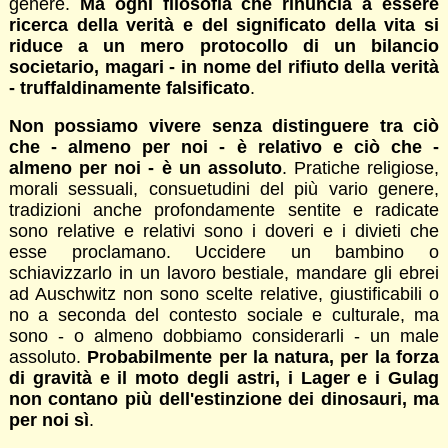
genere.
Ma ogni filosofia che rinuncia a essere
ricerca della verità e del significato della vita si
riduce a un mero protocollo di un bilancio
societario, magari - in nome del rifiuto della verità
- truffaldinamente falsificato
.
Non possiamo vivere senza distinguere tra ciò
che - almeno per noi - è relativo e ciò che -
almeno per noi - è un assoluto
. Pratiche religiose,
morali sessuali, consuetudini del più vario genere,
tradizioni anche profondamente sentite e radicate
sono relative e relativi sono i doveri e i divieti che
esse proclamano. Uccidere un bambino o
schiavizzarlo in un lavoro bestiale, mandare gli ebrei
ad Auschwitz non sono scelte relative, giustificabili o
no a seconda del contesto sociale e culturale, ma
sono - o almeno dobbiamo considerarli - un male
assoluto.
Probabilmente per la natura, per la forza
di gravità e il moto degli astri, i Lager e i Gulag
non contano più dell'estinzione dei dinosauri, ma
per noi sì
.