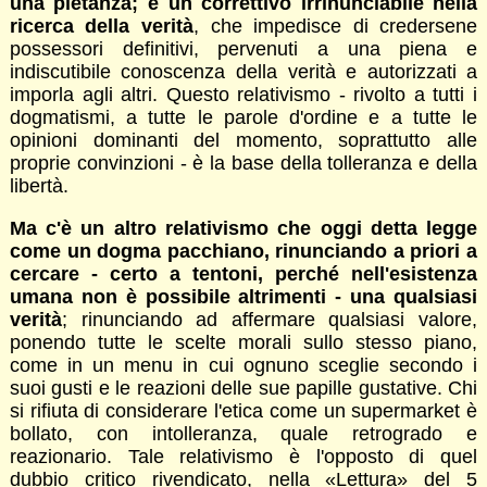
una pietanza; è un correttivo irrinunciabile nella
ricerca della verità
, che impedisce di credersene
possessori definitivi, pervenuti a una piena e
indiscutibile conoscenza della verità e autorizzati a
imporla agli altri. Questo relativismo - rivolto a tutti i
dogmatismi, a tutte le parole d'ordine e a tutte le
opinioni dominanti del momento, soprattutto alle
proprie convinzioni - è la base della tolleranza e della
libertà.
Ma c'è un altro relativismo che oggi detta legge
come un dogma pacchiano, rinunciando a priori a
cercare - certo a tentoni, perché nell'esistenza
umana non è possibile altrimenti - una qualsiasi
verità
; rinunciando ad affermare qualsiasi valore,
ponendo tutte le scelte morali sullo stesso piano,
come in un menu in cui ognuno sceglie secondo i
suoi gusti e le reazioni delle sue papille gustative. Chi
si rifiuta di considerare l'etica come un supermarket è
bollato, con intolleranza, quale retrogrado e
reazionario. Tale relativismo è l'opposto di quel
dubbio critico rivendicato, nella «Lettura» del 5