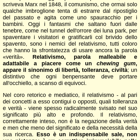
scriveva Marx nel 1848, il comunismo, che ormai solo
qualche imbroglione tenta di estrarre dal ripostiglio
del passato e agita come uno spauracchio per i
bambini. Oggi i fantasmi che saltano fuori dalle
tenebre, come nel tunnel dell'orrore dei luna park, per
spaventare i visitatori e gratificarli col brivido dello
spavento, sono i nemici del relativismo, tutti coloro
che hanno la sfrontatezza di usare ancora la parola
«verità».
Relativismo, parola malleabile e
adattabile a piacere come un
chewing gum
,
appare il sinonimo di libertà, tolleranza, civiltà
; un
distintivo che ogni benpensante deve portare
all'occhiello, a scanso di equivoci.
Nel coro retorico e mediatico, il relativismo - al pari
dei concetti a esso contigui o opposti, quali tolleranza
e verità - viene spesso radicalmente svisato nel suo
significato più alto e profondo. Il relativismo,
correttamente inteso, non è la negazione della verità
e men che meno del significato e della necessità della
sua ricerca.
Esso è un indispensabile sale, non