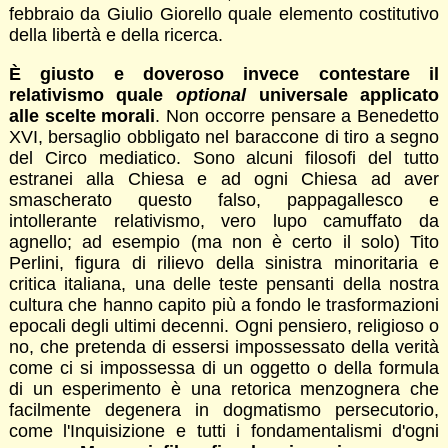
febbraio da Giulio Giorello quale elemento costitutivo
della libertà e della ricerca.
È giusto e doveroso invece contestare il
relativismo quale
optional
universale applicato
alle scelte morali
. Non occorre pensare a Benedetto
XVI, bersaglio obbligato nel baraccone di tiro a segno
del Circo mediatico. Sono alcuni filosofi del tutto
estranei alla Chiesa e ad ogni Chiesa ad aver
smascherato questo falso, pappagallesco e
intollerante relativismo, vero lupo camuffato da
agnello; ad esempio (ma non è certo il solo) Tito
Perlini, figura di rilievo della sinistra minoritaria e
critica italiana, una delle teste pensanti della nostra
cultura che hanno capito più a fondo le trasformazioni
epocali degli ultimi decenni. Ogni pensiero, religioso o
no, che pretenda di essersi impossessato della verità
come ci si impossessa di un oggetto o della formula
di un esperimento è una retorica menzognera che
facilmente degenera in dogmatismo persecutorio,
come l'Inquisizione e tutti i fondamentalismi d'ogni