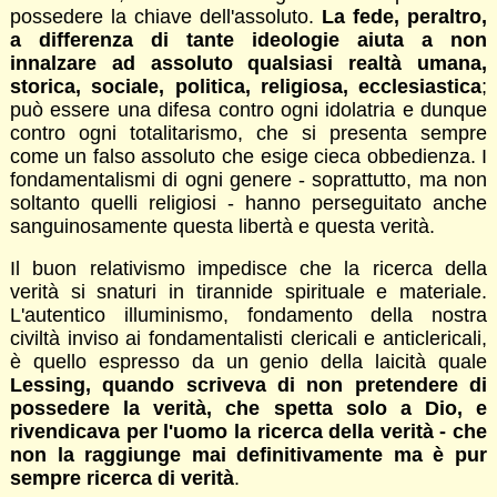
possedere la chiave dell'assoluto.
La fede, peraltro,
a differenza di tante ideologie aiuta a non
innalzare ad assoluto qualsiasi realtà umana,
storica, sociale, politica, religiosa, ecclesiastica
;
può essere una difesa contro ogni idolatria e dunque
contro ogni totalitarismo, che si presenta sempre
come un falso assoluto che esige cieca obbedienza. I
fondamentalismi di ogni genere - soprattutto, ma non
soltanto quelli religiosi - hanno perseguitato anche
sanguinosamente questa libertà e questa verità.
Il buon relativismo impedisce che la ricerca della
verità si snaturi in tirannide spirituale e materiale.
L'autentico illuminismo, fondamento della nostra
civiltà inviso ai fondamentalisti clericali e anticlericali,
è quello espresso da un genio della laicità quale
Lessing, quando scriveva di non pretendere di
possedere la verità, che spetta solo a Dio, e
rivendicava per l'uomo la ricerca della verità - che
non la raggiunge mai definitivamente ma è pur
sempre ricerca di verità
.