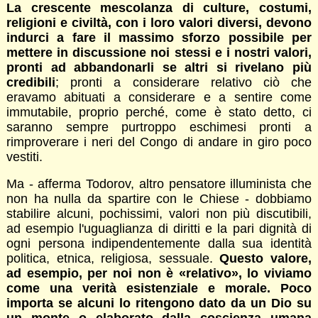
La crescente mescolanza di culture, costumi,
religioni e civiltà, con i loro valori diversi, devono
indurci a fare il massimo sforzo possibile per
mettere in discussione noi stessi e i nostri valori,
pronti ad abbandonarli se altri si rivelano più
credibili
; pronti a considerare relativo ciò che
eravamo abituati a considerare e a sentire come
immutabile, proprio perché, come è stato detto, ci
saranno sempre purtroppo eschimesi pronti a
rimproverare i neri del Congo di andare in giro poco
vestiti.
Ma - afferma Todorov, altro pensatore illuminista che
non ha nulla da spartire con le Chiese - dobbiamo
stabilire alcuni, pochissimi, valori non più discutibili,
ad esempio l'uguaglianza di diritti e la pari dignità di
ogni persona indipendentemente dalla sua identità
politica, etnica, religiosa, sessuale.
Questo valore,
ad esempio, per noi non è «relativo», lo viviamo
come una verità esistenziale e morale. Poco
importa se alcuni lo ritengono dato da un Dio su