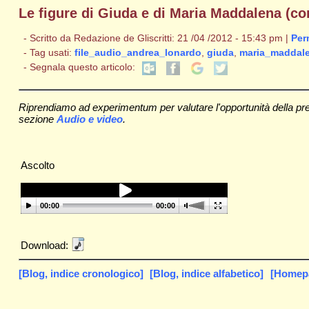
Le figure di Giuda e di Maria Maddalena (con
- Scritto da Redazione de Gliscritti: 21 /04 /2012 - 15:43 pm |
Per
- Tag usati:
file_audio_andrea_lonardo
,
giuda
,
maria_maddal
- Segnala questo articolo:
Riprendiamo ad experimentum per valutare l'opportunità della prese
sezione
Audio e video
.
Ascolto
00:00
00:00
Download:
[Blog, indice cronologico]
[Blog, indice alfabetico]
[Homepag