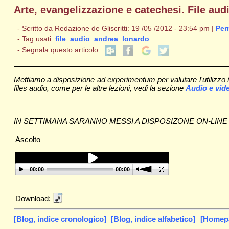
Arte, evangelizzazione e catechesi. File au
- Scritto da Redazione de Gliscritti: 19 /05 /2012 - 23:54 pm |
Per
- Tag usati:
file_audio_andrea_lonardo
- Segnala questo articolo:
Mettiamo a disposizione ad experimentum per valutare l'utilizzo in
files audio, come per le altre lezioni, vedi la sezione
Audio e vid
IN SETTIMANA SARANNO MESSI A DISPOSIZONE ON-LINE I
Ascolto
00:00
00:00
Download:
[Blog, indice cronologico]
[Blog, indice alfabetico]
[Homepag