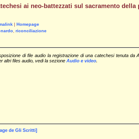
techesi ai neo-battezzati sul sacramento della 
malink
|
Homepage
onardo
,
riconciliazione
osizione di file audio la registrazione di una catechesi tenuta da A
altri files audio, vedi la sezione
Audio e video
.
e de Gli Scritti]