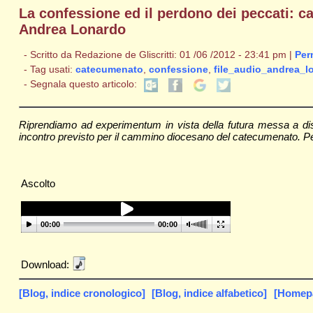
La confessione ed il perdono dei peccati: ca
Andrea Lonardo
- Scritto da Redazione de Gliscritti: 01 /06 /2012 - 23:41 pm |
Per
- Tag usati:
catecumenato
,
confessione
,
file_audio_andrea_l
- Segnala questo articolo:
Riprendiamo ad experimentum in vista della futura messa a disp
incontro previsto per il cammino diocesano del catecumenato. Per 
Ascolto
00:00
00:00
Download:
[Blog, indice cronologico]
[Blog, indice alfabetico]
[Homepag