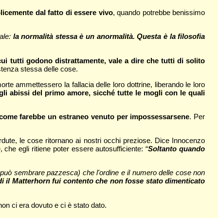
licemente dal fatto di essere vivo
, quando potrebbe benissimo
male:
la normalità stessa è un anormalità. Questa è la filosofia
ui tutti godono distrattamente, vale a dire che tutti di solito
sistenza stessa delle cose.
rte ammettessero la fallacia delle loro dottrine, liberando le loro
 gli abissi del primo amore, sicché tutte le mogli con le quali
nuti come farebbe un estraneo venuto per impossessarsene
. Per
erdute, le cose ritornano ai nostri occhi preziose. Dice Innocenzo
che egli ritiene poter essere autosufficiente: “
Soltanto quando
ea può sembrare pazzesca) che l'ordine e il numero delle cose non
di il Matterhorn fui contento che non fosse stato dimenticato
n ci era dovuto e ci è stato dato.