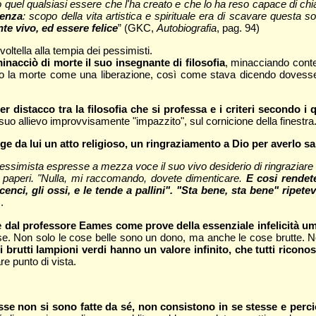
el qualsiasi essere che l'ha creato e che lo ha reso capace di chiama
tenza
: scopo della vita artistica e spirituale era di scavare questa
e vivo, ed essere felice
” (GKC,
Autobiografia
, pag. 94)
ltella alla tempia dei pessimisti.
inacciò di morte il suo insegnante di filosofia
, minacciando cont
tato la morte come una liberazione, così come stava dicendo dovesse
istacco tra la filosofia che si professa e i criteri secondo i q
al suo allievo improvvisamente "impazzito", sul cornicione della finestra
ge da lui un atto religioso, un ringraziamento a Dio per averlo sa
pessimista espresse a mezza voce il suo vivo desiderio di ringraziare D
 paperi. "Nulla, mi raccomando, dovete dimenticare.
E cosi rendete
 cenci, gli ossi, e le tende a pallini". "Sta bene, sta bene" ripete
.
e dal professore Eames come prove della essenziale infelicità uma
e. Non solo le cose belle sono un dono, ma anche le cose brutte. Non so
i brutti lampioni verdi hanno un valore infinito, che tutti rico
re punto di vista.
sse non si sono fatte da sé, non consistono in se stesse e perc