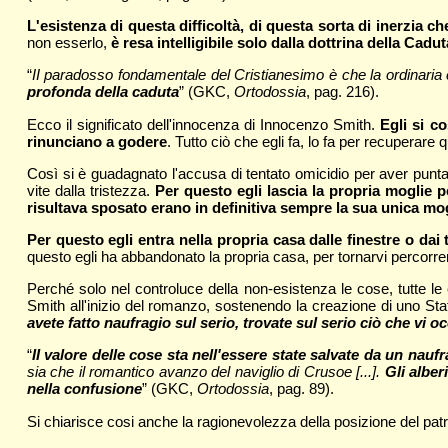
L'esistenza di questa difficoltà, di questa sorta di inerzia 
non esserlo,
è resa intelligibile solo dalla dottrina della Cadut
“
II paradosso fondamentale del Cristianesimo è che la ordinaria c
profonda della caduta
” (GKC,
Ortodossia
, pag. 216).
Ecco il significato dell'innocenza di Innocenzo Smith.
Egli si co
rinunciano a godere
. Tutto ciò che egli fa, lo fa per recuperare 
Così si è guadagnato l'accusa di tentato omicidio per aver puntato
vite dalla tristezza.
Per questo egli lascia la propria moglie pe
risultava sposato erano in definitiva sempre la sua unica mog
Per questo egli entra nella propria casa dalle finestre o da
questo egli ha abbandonato la propria casa, per tornarvi percorren
Perché solo nel controluce della non-esistenza le cose, tutte le 
Smith all'inizio del romanzo, sostenendo la creazione di uno Stat
avete fatto naufragio sul serio, trovate sul serio ciò che vi o
“
II valore delle cose sta nell'essere state salvate da un naufr
sia che il romantico avanzo del naviglio di Crusoe [...].
Gli alber
nella confusione
” (GKC,
Ortodossia
, pag. 89).
Si chiarisce cosi anche la ragionevolezza della posizione del pat