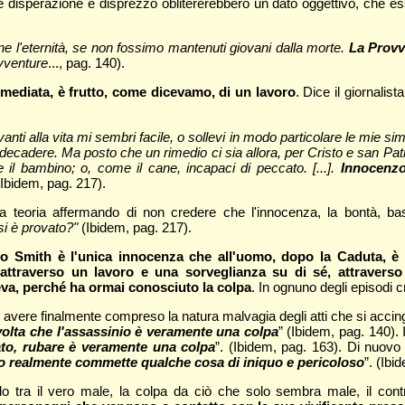
é disperazione e disprezzo oblitererebbero un dato oggettivo, che e
ne l'eternità, se non fossimo mantenuti giovani dalla morte.
La Provv
vventure
..., pag. 140).
mediata, è frutto, come dicevamo, di un lavoro
. Dice il giornali
nti alla vita mi sembri facile, o sollevi in modo particolare le mie si
decadere. Ma posto che un rimedio ci sia allora, per Cristo e san Pat
 bambino; o, come il cane, incapaci di peccato. [...].
Innocenzo
(Ibidem, pag. 217).
teoria affermando di non credere che l'innocenza, la bontà, basti
si è provato?"
(Ibidem, pag. 217).
o Smith è l'unica innocenza che all'uomo, dopo la Caduta, è
ttraverso un lavoro e una sorveglianza su di sé, attraverso
va, perché ha ormai conosciuto la colpa
. In ognuno degli episodi c
di avere finalmente compreso la natura malvagia degli atti che si acc
volta che l'assassinio è veramente una colpa
” (Ibidem, pag. 140). 
rato, rubare è veramente una colpa
”. (Ibidem, pag. 163). Di nuov
o realmente commette qualche cosa di iniquo e pericoloso
”. (Ibi
o tra il vero male, la colpa da ciò che solo sembra male, il cont