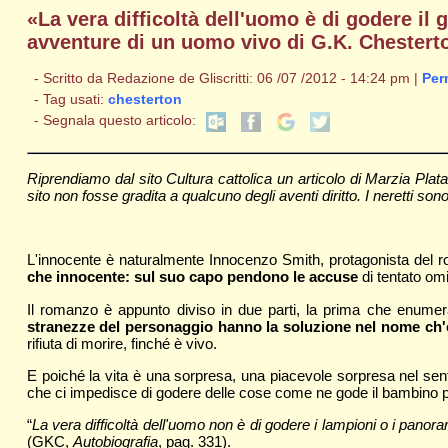
«La vera difficoltà dell'uomo è di godere il 
avventure di un uomo vivo di G.K. Chesterto
- Scritto da Redazione de Gliscritti: 06 /07 /2012 - 14:24 pm |
Per
- Tag usati:
chesterton
- Segnala questo articolo:
Riprendiamo dal sito Cultura cattolica un articolo di Marzia Pla
sito non fosse gradita a qualcuno degli aventi diritto. I neretti sono
L'innocente è naturalmente Innocenzo Smith, protagonista del 
che innocente: sul suo capo pendono le accuse
di tentato omi
Il romanzo è appunto diviso in due parti, la prima che enumer
stranezze del personaggio hanno la soluzione nel nome ch'eg
rifiuta di morire, finché è vivo.
E poiché la vita è una sorpresa, una piacevole sorpresa nel sent
che ci impedisce di godere delle cose come ne gode il bambino per i
“
La vera difficoltà dell'uomo non è di godere i lampioni o i panora
(GKC,
Autobiografia
, pag. 331).