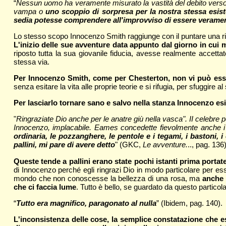
“
Nessun uomo ha veramente misurato la vastità del debito verso qu
vampa o
uno scoppio di sorpresa per la nostra stessa esis
sedia potesse comprendere all'improvviso di essere verament
Lo stesso scopo Innocenzo Smith raggiunge con il puntare una rivo
L'inizio delle sue avventure data appunto dal giorno in cui m
riposto tutta la sua giovanile fiducia, avesse realmente accet
stessa via.
Per Innocenzo Smith, come per Chesterton, non vi può esser d
senza esitare la vita alle proprie teorie e si rifugia, per sfuggire 
Per lasciarlo tornare sano e salvo nella stanza Innocenzo esi
"
Ringraziate Dio anche per le anatre giù nella vasca". II celebre 
Innocenzo, implacabile. Eames concedette fievolmente anche i
ordinaria, le pozzanghere, le pentole e i tegami, i bastoni, i
pallini, mi pare di avere detto
" (GKC,
Le avventure.
.., pag. 136)
Queste tende a pallini erano state pochi istanti prima portat
di Innocenzo perché egli ringrazi Dio in modo particolare per ess
mondo che non conoscesse la bellezza di una rosa, ma
anche 
che ci faccia lume
. Tutto è bello, se guardato da questo particola
“
Tutto era magnifico, paragonato al nulla
” (Ibidem, pag. 140).
L'inconsistenza delle cose, la semplice constatazione che e