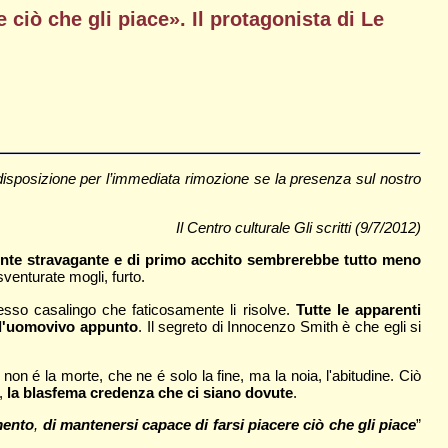
 ciò che gli piace». Il protagonista di Le
 disposizione per l’immediata rimozione se la presenza sul nostro
Il Centro culturale Gli scritti (9/7/2012)
nte stravagante e di primo acchito sembrerebbe tutto meno
venturate mogli, furto.
esso casalingo che faticosamente li risolve.
Tutte le apparenti
 l'uomovivo appunto
. Il segreto di Innocenzo Smith è che egli si
n é la morte, che ne é solo la fine, ma la noia, l'abitudine. Ciò
e,
la blasfema credenza che ci siano dovute
.
mento
,
di mantenersi capace di farsi piacere ciò che gli piace
”