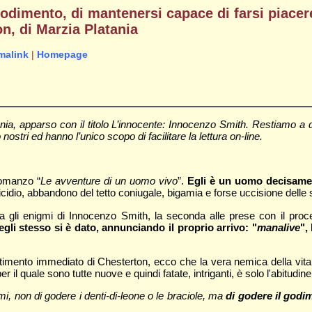
godimento, di mantenersi capace di farsi piacere
n, di Marzia Platania
malink
|
Homepage
tania, apparso con il titolo L’innocente: Innocenzo Smith. Restiamo a
 nostri ed hanno l’unico scopo di facilitare la lettura on-line.
romanzo “
Le avventure di un uomo vivo
”.
Egli è un uomo decisame
cidio, abbandono del tetto coniugale, bigamia e forse uccisione delle s
a gli enigmi di Innocenzo Smith, la seconda alle prese con il proc
li stesso si è dato, annunciando il proprio arrivo: "
manalive
",
imento immediato di Chesterton, ecco che la vera nemica della vita no
l quale sono tutte nuove e quindi fatate, intriganti, è solo l'abitudin
mi, non di godere i denti-di-leone o le braciole, ma
di godere il godi