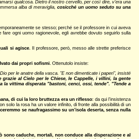
rsi qualcosa. Dietro il nostro cervello, per così dire, v'era una
 sommersa alba di meraviglia,
cosicché un uomo seduto su una
emporaneamente se stesso; perché se il professore in cui aveva
 fare ogni uomo ragionevole, egli avrebbe dovuto seguirlo sulla
uali si agisce
. II professore, però, messo alle strette preferisce
.
lvato dai propri sofismi
. Ottenutolo insiste:
io per le anatre della vasca. "E non dimenticate i paperi", insisté
 grazie al Cielo per le Chiese, le Cappelle, i villini, la gente
va la vittima disperata "bastoni, cenci, ossi, tende". "Tende a
na, di cui la loro bruttezza era un riflesso
: da qui l'insistenza
lo la rosa ha un valore infinito, di fronte alla possibilità di un
nosceremmo se naufragassimo su un’isola deserta, senza nulla
iò sono caduche, mortali, non conduce alla disperazione e al