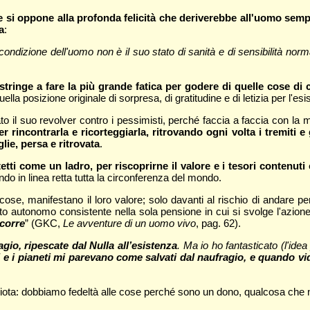
che si oppone alla profonda felicità che deriverebbe all'uomo semp
a
:
ondizione dell'uomo non è il suo stato di sanità e di sensibilità nor
stringe a fare la più grande fatica per godere di quelle cose di c
quella posizione originale di sorpresa, di gratitudine e di letizia per l'e
 il suo revolver contro i pessimisti, perché faccia a faccia con la mo
r rincontrarla e ricorteggiarla, ritrovando ogni volta i tremiti e
lie, persa e ritrovata
.
i tetti come un ladro, per riscoprirne il valore e i tesori conte
do in linea retta tutta la circonferenza del mondo.
cose, manifestano il loro valore; solo davanti al rischio di andare p
o autonomo consistente nella sola pensione in cui si svolge l'azione, 
ccorre
” (GKC,
Le avventure di un uomo vivo
, pag. 62).
agio, ripescate dal Nulla all’esistenza
. Ma io ho fantasticato (l'id
i e i pianeti mi parevano come salvati dal naufragio, e quando vi
riota: dobbiamo fedeltà alle cose perché sono un dono, qualcosa che no