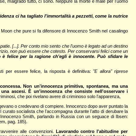
sse, malgrado tutto, ci sono. Neppure la morte è male per l'uomo
idenza
ci ha tagliato l'immortalità a pezzetti, come la nutrice
sta Moon che pure si fa difensore di Innocenzo Smith nel casalingo
mpatie. [...]. Per conto mio sento che l'uomo è legato ad un destino
rizio, non può essere che cotesto. Per conservarsi felici come un
 è felice per la ragione ch'egli è innocente. Può sfidare le
 per essere felice, la risposta è definitiva:
"E allora" riprese
 concessa. Non un’innocenza primitiva, spontanea, ma una
 una ascesi. È un'innocenza che consiste nell'osservare i
riminosi, che poi rivelano avere di criminoso solo l'apparenza,
ingevano o credevano di compiere. Innocenzo dopo aver puntato la
Il curato socialista che l'accompagna durante l'atto di derubare la
o Innocenzo Smith, parlando in Russia con un seguace di Ibsen:
dem, pag. 185).
ravvenire alle convenzioni.
Lavorando contro l'abitudine per