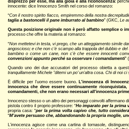
disprezzo per esse, ma alla gioia e alla riconoscenza
: perch
innocente: dice Innocenzo Smith nel corso del romanzo:
“
Con il nostro spirito fiacco, empiremmo della nostra decrepitudi
taglia a bastoncelli il pane imburrato al bambino
” (GKC,
Le a
Questa posizione originale non è però affatto semplice o im
processo che offre la materia al romanzo:
“
Non mettetevi in testa, vi prego, che un atteggiamento simile dava
angoscioso; e che non c'è scampo alla trappola del dubbio e del 
bambino o come un cane, non c'è che essere innocenti come il
convenzioni appunto perché sa osservare i comandamenti
” 
Quando uno dei due accusatori del processo obietta a questa 
tranquillamente Michele "ditemi un po’ un'altra cosa. Chi di noi ci 
È difficile per l'uomo essere buono.
L'innocenza di Innocenz
innocenza che deve essere continuamente riconquistata, a
comandamenti, che non erano necessari all'innocenza prime
Innocenzo stesso o un altro dei personaggi coinvolti affermano 
pistola contro il proprio professore: “
Ho imparato per la prima 
propria casa: “
per la prima volta capivo che, tutto conside
“
M'avete persuaso che, abbandonando la propria moglie, un
L'innocenza agisce come una cartina di tornasole, distinguend