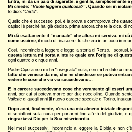
Entra, mi dà un paio di sigarette, è gentile, semplicemente è 
Mi chiede: “
Vuole leggere qualcosa?
”. Quando sei in isolame
Io dico: “
Certo
”.
Quello che è successo, poi, è la prova e controprova che
quand
capisci è perché hai già deciso, prima ancora che te la dica, di no
Mi dà esattamente il “manuale” che allora mi serviva: mi dà
come uscirne
, il modo di rinascere. Io che ero in un buco imm
Così, incomincio a leggere e leggo la storia di Renzo, i soprusi, le
questa lettura mi porta a intuire quale era l’origine di quest
ogni quattro o cinque anni.
Padre Cipolla non mi ha “insegnato” nulla, non mi ha dato un modell
fatto che venisse da me, che mi chiedesse se poteva entrare,
vedere le cose che via via succedevano…
E in carcere succedevano cose che veramente gli esseri u
anni, per cui si poteva morire per due noccioline. Quando sen
Vallette
di quegli anni [il nuovo carcere speciale di Torino, inaugurat
Dopo anni, finalmente, c’era una mia almeno iniziale disponi
di schiaffoni sulla nuca per portarmi fino all’età del giudizio, o 
ringraziassi Dio per la Sua misericordia
.
Nei mesi successivi, incomincio a leggere la Bibbia e non c’è