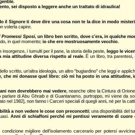
gentile.
nto, sei disposto a leggere anche un trattato di idraulica!
o il Signore ti deve dire una cosa non te la dice in modo misteri
n volerla capire.
I Promessi Sposi
, un libro ben scritto, dove c’era, in qualche mo
ondo, in quel momento;
io che ero mostruosamente vecchio
.
 insorgenze, i tumulti per il pane, la storia della peste,
leggo le vice
a mia attitudine diversa rispetto al reale
. È un libro, tra parentes
o scritto, un’altra ideologia, un altro “bugiardino” che leggi e applich
 che mi donasse quel libro: ciò mi ha posto in una attitudine, 
mani non dovrebbero mai vedere
, neanche oltre la Cintura di Orio
to parlare di Abu Ghraib e di Guantanamo, purtroppo, mi viene da 
o nel 1982], non fanno i Carceri speciali di quegli anni, né per la cattive
bilità a non vedere le cose con preconcetti
; una disponibilità del t
quasi.
Anni di schiaffoni perché mi pentissi veramente di cuore 
 condizione migliore dell’isolamento carcerario per potersi avvici