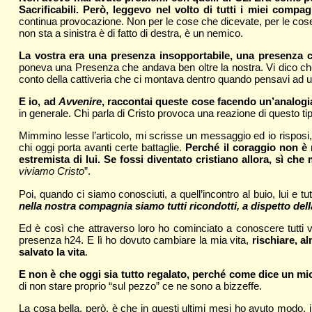
Sacrificabili. Però, leggevo nel volto di tutti i miei comp
continua provocazione. Non per le cose che dicevate, per le cos
non sta a sinistra è di fatto di destra, è un nemico.
La vostra era una presenza insopportabile, una presenza c
poneva una Presenza che andava ben oltre la nostra. Vi dico che
conto della cattiveria che ci montava dentro quando pensavi ad u
E io, ad
Avvenire
, raccontai queste cose facendo un’analog
in generale. Chi parla di Cristo provoca una reazione di questo ti
Mimmino lesse l’articolo, mi scrisse un messaggio ed io risposi
chi oggi porta avanti certe battaglie.
Perché il coraggio non è n
estremista di lui. Se fossi diventato cristiano allora, sì ch
viviamo Cristo
”.
Poi, quando ci siamo conosciuti, a quell’incontro al buio, lui e tu
nella nostra compagnia siamo tutti ricondotti, a dispetto dell
Ed è così che attraverso loro ho cominciato a conoscere tutti vo
presenza h24. E lì ho dovuto cambiare la mia vita,
rischiare, a
salvato la vita
.
E non è che oggi sia tutto regalato, perché come dice un mi
di non stare proprio “sul pezzo” ce ne sono a bizzeffe.
La cosa bella, però, è che in questi ultimi mesi ho avuto modo,