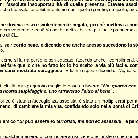
agni l’assoluta insopportabilità di quella presenza. Eravate ass
e che facevate, assolutamente non per quello (perché, su quello, avr
he doveva essere violentemente negata, perché metteva a nudo
 era veramente così! Va anche detto che era più facile prendersela 
no di CL.
ia, se ricordo bene, e dicendo che anche adesso succedono la s
po.
, come si fa tra persone ben educate, facendo anche i complimenti, 
el fare quello che ho fatto io: io ho scelto la via più facile, c
e mi sarei mostrato coraggioso!
E lui mi rispose dicendo: “
No, lei s
tti gli altri mi spiegarono meglio le cose e dissero:
“
No, guarda che 
a nostra stupidaggine, uno attraverso l’altro al bene
”.
i ed è stata un’accoglienza assoluta, è stato un moltiplicarsi per m
lmeno, di cambiare la mia vita, confidando solo nella bontà di Cri
o amico “
Si può essere ex terroristi, ma non ex assassini
” e per
 in qualche maniera, di cominciare a risolvere quel mistero che non r