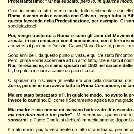
Protestantesimo: “
Mi hai educato, però io, in qualche modo,
Così, incomincia tutto un mio modo, tutto sentimentale e intellett
Roma, divento culo e camicia con Calvino, leggo tutta la Bi
questa faccenda della Predestinazione, per esempio. Ci son
soddisfazione!
Poi, vengo trasferito a Roma e sono gli anni del Movimento 
armata, in cui rompiamo con il comunismo, con il terrorism
attraverso il pacchetto Gozzini-Casini [Mario Gozzini, primo firmat
Sono anni belli, da questo punto di vista, e qui c’è stato l’incontr
Però, prima vorrei accennare ad un altro fatto, che è stato il nos
Noi, Teresa ed io, ci siamo sposati nel 1982 nel carcere delle
Lì, ho potuto iniziare a capire un paio di cose.
Ci sposammo in Chiesa (in realtà era una cella disadorna, con 
Zorro, perché io non avevo fatto la Prima Comunione, né tan
Ma ero stato battezzato e lì, in qualche modo, ho avuto la pr
invece lo cambino
. Di come il Sacramento agisca tuo malgrado
Mia madre e mia nonna mi avevano battezzato di nascosto d
ma non dirlo mai a tuo padre
”
. Mi sembrava, quando me lo 
sposarmi
, e Padre Cipolla si dichiarò immediatamente disponibil
Il matrimonio, poi, fu veramente un fatto straordinario, perché u