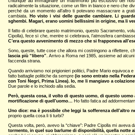
chiunque ad immaginare un matrimonio più esclusivo del nos
radicalmente la situazione, come un film in bianco e nero che diven
perché da un momento all’altro ti potevano massacrare a grati
cambiata.
Ho visto i visi delle guardie cambiare. Li guard
sghembi. Magari, erano uomini bellissimi in origine, ma li ve
Il fatto di celebrare questo matrimonio, questo Sacramento, volu
Cipolla), fece sì che, mentre si celebrava, l’atmosfera cambias
C’era questo avvenimento di mezzo che si frapponeva all’eserc
Sono, queste, tutte cose che allora mi costringono a riflettere,
lascia più “libero”
. Arrivo a Roma nel 1985, assieme ad alcuni 
faccenda strana.
Quando arriviamo noi prigionieri politici, Padre Mario equivoca 
fatto battaglie politiche da sempre
(io sono entrato nella Feder
con Toni Negri, Prima Linea). Io, me li mangiavo a colazion
Due parole e lo inchiodo alla sedia.
Però, questa cosa, il volto di questo uomo, di questo uomo an
mortificazione di quell’uomo…
Ho fatto fatica ad addormentarmi
Uno dice: ma è possibile che leggi la sofferenza dell’altro n
proprio quella cosa lì ti turbi?
Questa volta, però, avevo la “chiave”: Padre Cipolla mi aveva 
tormento, in quel suo barlume di disponibilità, quella notte a