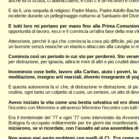
anche lui si scusa, ci abbracciamo, e così c’è un incontro e comi
E da lì, una sequela di religiosi: Padre Mario, Padre Adolfo Bachele
incidente durante un pellegrinaggio notturno al Santuario del Di
E tutti loro mi portano per mano fino alla Prima Comunione.
opportunità di lavoro, esco e lì comincia un’altra fase della mia vi
Attenzione, perché è qui che comincia la cosa più difficile, più per
un burrone senza neanche un elastico attaccato alla caviglia si 
Comincia così un periodo in cui sto per perdermi. Sto verame
per distrazione, per ignavia, attira le mire di altri e più crudeli diavo
Incomincio cose belle, lavoro alla Caritas, aiuto i poveri,
meditazione, insegno arti marziali, divento insegnante di 
E questa autonomia fa sì che, di distrazione in distrazione, di pic
routine, ogni tanto un colpetto al cuore, un sentore, un atto di de
Avevo iniziato la vita come una bestia selvatica ed ero divent
l’incontro con Mimmino e attraverso Mimmino l’incontro con tutti 
Era il trentennale del ’77 e ogni ’77 sono intervistato da
Avvenir
Bologna fu occupato militarmente per tre giorni dai manifestanti
iniziarono, se vi ricordate, con l’assalto ad una assemblea di
Non avevo mai avuto problemi con quelli di CL. Era come per 