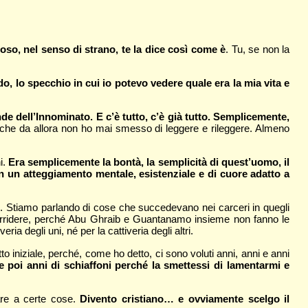
oso, nel senso di strano, te la dice così come è
. Tu, se non la
do, lo specchio in cui io potevo vedere quale era la mia vita e
nde dell’Innominato. E c’è tutto, c’è già tutto. Semplicemente,
i, che da allora non ho mai smesso di leggere e rileggere. Almeno
i.
Era semplicemente la bontà, la semplicità di quest’uomo, il
in un atteggiamento mentale, esistenziale e di cuore adatto a
ne. Stiamo parlando di cose che succedevano nei carceri in quegli
sorridere, perché Abu Ghraib e Guantanamo insieme non fanno le
ria degli uni, né per la cattiveria degli altri.
utto iniziale, perché, come ho detto, ci sono voluti anni, anni e anni
e poi anni di schiaffoni perché la smettessi di lamentarmi e
nare a certe cose.
Divento cristiano… e ovviamente scelgo il