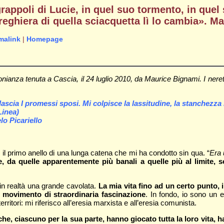
ppoli di Lucie, in quel suo tormento, in quel s
preghiera di quella sciacquetta lì lo cambia». 
malink
|
Homepage
anza tenuta a Cascia, il 24 luglio 2010, da Maurice Bignami. I neretti 
scia I promessi sposi. Mi colpisce la lassitudine, la stanchezza m
Linea)
lo Picariello
l primo anello di una lunga catena che mi ha condotto sin qua. “
Era 
ie, da quelle apparentemente più banali a quelle più al limite,
 in realtà una grande cavolata.
La mia vita fino ad un certo punto, i
n movimento di straordinaria fascinazione
. In fondo, io sono un e
erritori: mi riferisco all’eresia marxista e all’eresia comunista.
che, ciascuno per la sua parte, hanno giocato tutta la loro vita, h