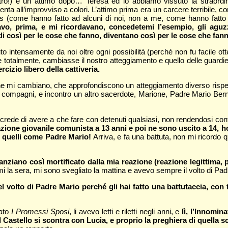
tro!) e un attimo dopo… Teresa ed io abbiamo vissuto la straord
ta all’improvviso a colori. L’attimo prima era un carcere terribile, co
s (come hanno fatto ad alcuni di noi, non a me, come hanno fatto
avo, prima, e mi ricordavano, concedetemi l’esempio, gli aguz
di così per le cose che fanno, diventano così per le cose che fa
to intensamente da noi oltre ogni possibilità (perché non fu facile ot
se totalmente, cambiasse il nostro atteggiamento e quello delle guard
izio libero della cattiveria.
 che mi cambiano, che approfondiscono un atteggiamento diverso rispe
compagni, e incontro un altro sacerdote, Marione, Padre Mario Berni,
e crede di avere a che fare con detenuti qualsiasi, non rendendosi co
azione giovanile comunista a 13 anni e poi ne sono uscito a 14,
e quelli come Padre Mario!
Arriva, e fa una battuta, non mi ricordo qu
ziano così mortificato dalla mia reazione (reazione legittima, p
 la sera, mi sono svegliato la mattina e avevo sempre il volto di Pad
el volto di Padre Mario perché gli hai fatto una battutaccia, con
dato
I Promessi Sposi
, li avevo letti e riletti negli anni, e
lì, l’Innomin
l Castello si scontra con Lucia, e proprio la preghiera di quella s