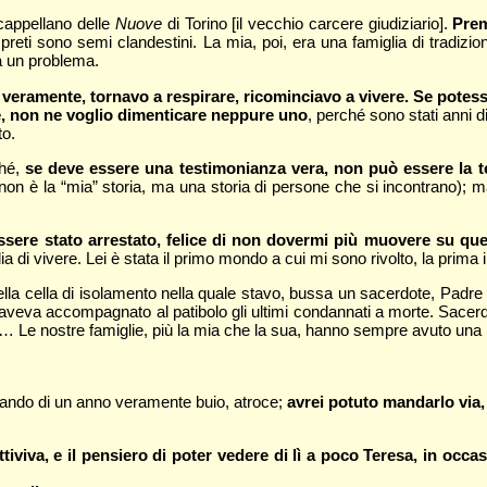
cappellano delle
Nuove
di Torino [il vecchio carcere giudiziario].
Prem
 preti sono semi clandestini. La mia, poi, era una famiglia di tradiz
a un problema.
 veramente, tornavo a respirare, ricominciavo a vivere. Se potessi
are, non ne voglio dimenticare neppure uno
, perché sono stati anni di
to.
ché,
se deve essere una testimonianza vera, non può essere la t
non è la “mia” storia, ma una storia di persone che si incontrano); m
 essere stato arrestato, felice di non dovermi più muovere su q
di vivere. Lei è stata il primo mondo a cui mi sono rivolto, la prima
della cella di isolamento nella quale stavo, bussa un sacerdote, Padr
ia, aveva accompagnato al patibolo gli ultimi condannati a morte. Sace
… Le nostre famiglie, più la mia che la sua, hanno sempre avuto una l
rlando di un anno veramente buio, atroce;
avrei potuto mandarlo via,
iviva, e il pensiero di poter vedere di lì a poco Teresa, in occa