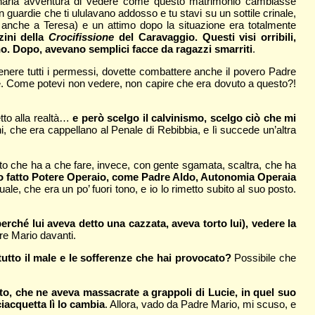
inaria avventura di vedere come questo matrimonio cambiasse
n guardie che ti ululavano addosso e tu stavi su un sottile crinale,
 anche a Teresa) e un attimo dopo la situazione era totalmente
zini della
Crocifissione
del Caravaggio. Questi visi orribili,
nno. Dopo, avevano semplici facce da ragazzi smarriti
.
tenere tutti i permessi, dovette combattere anche il povero Padre
ie. Come potevi non vedere, non capire che era dovuto a questo?!
tto alla realtà…
e però scelgo il calvinismo, scelgo ciò che mi
 che era cappellano al Penale di Rebibbia, e lì succede un’altra
nto che ha a che fare, invece, con gente sgamata, scaltra, che ha
 ho fatto Potere Operaio, come Padre Aldo, Autonomia Operaia
ale, che era un po’ fuori tono, e io lo rimetto subito al suo posto.
erché lui aveva detto una cazzata, aveva torto lui), vedere la
re Mario davanti.
 tutto il male e le sofferenze che hai provocato?
Possibile che
ato, che ne aveva massacrate a grappoli di Lucie, in quel suo
ciacquetta lì lo cambia
. Allora, vado da Padre Mario, mi scuso, e