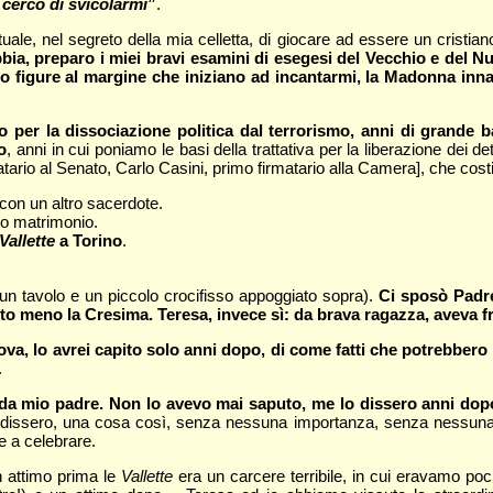
 cerco di svicolarmi
”
.
uale, nel segreto della mia celletta, di giocare ad essere un cristian
bbia, preparo i miei bravi esamini di esegesi del Vecchio e de
o figure al margine che iniziano ad incantarmi, la Madonna inna
per la dissociazione politica dal terrorismo, anni di grande ba
o
, anni in cui poniamo le basi della trattativa per la liberazione dei de
ario al Senato, Carlo Casini, primo firmatario alla Camera], che costitu
o con un altro sacerdote.
tro matrimonio.
Vallette
a Torino
.
un tavolo e un piccolo crocifisso appoggiato sopra).
Ci sposò Padre
to meno la Cresima. Teresa, invece sì: da brava ragazza, aveva 
ova, lo avrei capito solo anni dopo, di come fatti che potrebbero 
.
a mio padre. Non lo avevo mai saputo, me lo dissero anni dop
dissero, una cosa così, senza nessuna importanza, senza nessuna
e a celebrare.
n attimo prima le
Vallette
era un carcere terribile, in cui eravamo poc