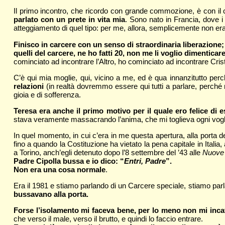
Il primo incontro, che ricordo con grande commozione, è con il 
parlato con un prete in vita mia
. Sono nato in Francia, dove i
atteggiamento di quel tipo: per me, allora, semplicemente non er
Finisco in carcere con un senso di straordinaria liberazione;
quelli del carcere, ne ho fatti 20, non me li voglio dimentic
cominciato ad incontrare l’Altro, ho cominciato ad incontrare Cris
C’è qui mia moglie, qui, vicino a me, ed è qua innanzitutto per
relazioni
(in realtà dovremmo essere qui tutti a parlare, perché 
gioia e di sofferenza.
Teresa era anche il primo motivo per il quale ero felice di
stava veramente massacrando l’anima, che mi toglieva ogni voglia 
In quel momento, in cui c’era in me questa apertura, alla porta 
fino a quando la Costituzione ha vietato la pena capitale in Ital
a Torino, anch’egli detenuto dopo l’8 settembre del ’43 alle
Nuove
Padre Cipolla bussa e io dico: “
Entri, Padre
”.
Non era una cosa normale
.
Era il 1981 e stiamo parlando di un Carcere speciale, stiamo pa
bussavano alla porta.
Forse l’isolamento mi faceva bene, per lo meno non mi incatt
che verso il male, verso il brutto, e quindi lo faccio entrare.