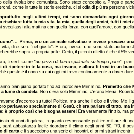
llo della rivoluzione comunista. Sono stato concepito a Praga e parto
rché, come in tutte le storie eretiche, ci si odia di più tra persone vici
oprattutto negli ultimi tempi, mi sono domandato ogni giorno 
 rischiare tutta la mia vita, la mia, quella degli amici, tutti i miei
vegliassi alla mattina con quella forza, con quell’ardore, con quella 
uono”… Prima, ero un animale selvatico e invece provavo una 
 vita, di essere “nel giusto”. E ora, invece, che sono stato addome
erebbe sopra la propria pelle. Certo, il piccolo difetto è che il 5% ve
ra, ti senti come “
un pezzo di burro spalmato su troppo pane
”, pian
i di ripetere in te la cosa, ma invano, e allora ti trovi in un bu
rché questo è il nodo su cui oggi mi trovo continuamente a dover dare 
 hanno pian piano portato fino ad incrociare Mimmino.
Premetto che M
a a lume di candela
. Non c’era solo Mimmino, c’erano Elena, Roberto
eravamo d’accordo su tutto! Politica, ma anche il cibo e il vino. Me l
o, loro parlavano specialmente di Gesù, ch’era parlare di tutto, m
re: è proprio così che bisogna essere!
Era veramente l’inizio, ma prim
aia di anni di galera, in quanto responsabile politico-militare di u
rà abbastanza facile ricordare il clima degli anni ’60, ‘70, il post
o di carta
e lì succedono una serie di incontri, di primi strani incontri.