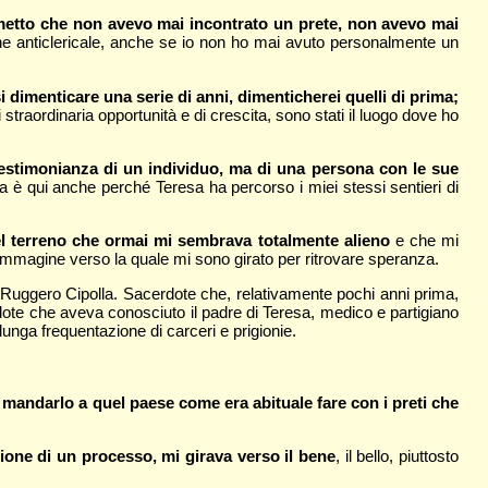
etto che non avevo mai incontrato un prete, non avevo mai
ione anticlericale, anche se io non ho mai avuto personalmente un
 dimenticare una serie di anni, dimenticherei quelli di prima;
 straordinaria opportunità e di crescita, sono stati il luogo dove ho
estimonianza di un individuo, ma di una persona con le sue
a è qui anche perché Teresa ha percorso i miei stessi sentieri di
uel terreno che ormai mi sembrava totalmente alieno
e che mi
 immagine verso la quale mi sono girato per ritrovare speranza.
e Ruggero Cipolla. Sacerdote che, relativamente pochi anni prima,
rdote che aveva conosciuto il padre di Teresa, medico e partigiano
unga frequentazione di carceri e prigionie.
 mandarlo a quel paese come era abituale fare con i preti che
sione di un processo, mi girava verso il bene
, il bello, piuttosto