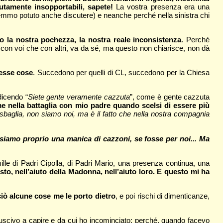
olutamente insopportabili, sapete!
La vostra presenza era una
emmo potuto anche discutere) e neanche perché nella sinistra chi
 la nostra pochezza, la nostra reale inconsistenza
. Perché
con voi che con altri, va da sé, ma questo non chiarisce, non dà
tesse cose
. Succedono per quelli di CL, succedono per la Chiesa
dicendo “
Siete gente veramente cazzuta
”, come è gente cazzuta
ome nella battaglia con mio padre quando scelsi di essere più
i sbaglia, non siamo noi, ma è il fatto che nella nostra compagnia
siamo proprio una manica di cazzoni, se fosse per noi... Ma
ille di Padri Cipolla, di Padri Mario, una presenza continua, una
sto, nell’aiuto della Madonna, nell’aiuto loro. E questo mi ha
ciò alcune cose me le porto dietro
, e poi rischi di dimenticanze,
iuscivo a capire e da cui ho incominciato: perché, quando facevo