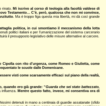
o rinato.
Mi iscrivo al corso di teologia alla facoltà valdese di
l Nuovo Testamento… C’è, però, qualcosa che non mi convince,
nzitutto
. Ma è troppo figa questa mia libertà, mi dà così grande
ttaglia politica, in cui smontiamo il meccanismo della lotta
tenuti politici italiani e per l’umanizzazione del sistema carcerario
irà il presupposto legislativo delle misure alternative al carcere.
 Cipolla con rito d’urgenza, come Romeo e Giulietta, come
frequentato le scuole dalle Domenicane.
essere visti come scarsamente efficaci sul piano della realtà,
o, quando ero già grande: “
Guarda che sei stato battezzato,
 influenza.
Mentre questo fatto, invece, mi consentiva ora di
hissimi detenuti in mano a centinaia di guardie assatanate (sfido