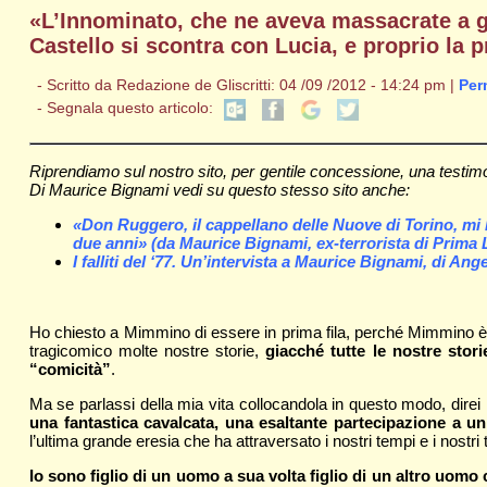
«L’Innominato, che ne aveva massacrate a gra
Castello si scontra con Lucia, e proprio la 
- Scritto da Redazione de Gliscritti: 04 /09 /2012 - 14:24 pm |
Per
- Segnala questo articolo:
Riprendiamo sul nostro sito, per gentile concessione, una testimoni
Di Maurice Bignami vedi su questo stesso sito anche:
«Don Ruggero, il cappellano delle Nuove di Torino, mi la
due anni» (da Maurice Bignami, ex-terrorista di Prima 
I falliti del ‘77. Un’intervista a Maurice Bignami, di Ange
Ho chiesto a Mimmino di essere in prima fila, perché Mimmino è i
tragicomico molte nostre storie,
giacché tutte le nostre stor
“comicità”
.
Ma se parlassi della mia vita collocandola in questo modo, direi
una fantastica cavalcata, una esaltante partecipazione a u
l’ultima grande eresia che ha attraversato i nostri tempi e i nostri t
Io sono figlio di un uomo a sua volta figlio di un altro uomo 