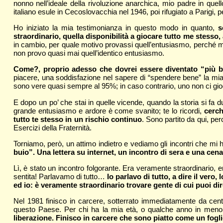
nonno nell’ideale della rivoluzione anarchica, mio padre in que
italiano esule in Cecoslovacchia nel 1946, poi rifugiato a Parigi, pe
Ho iniziato la mia testimonianza in questo modo in quanto,
s
straordinario, quella disponibilità a giocare tutto me stesso, a
in cambio, per quale motivo provassi quell’entusiasmo, perché mi s
non provo quasi mai quell’identico entusiasmo.
Come?, proprio adesso che dovrei essere diventato “più b
piacere, una soddisfazione nel sapere di “spendere bene” la mia
sono vere quasi sempre al 95%; in caso contrario, uno non ci gioch
E dopo un po’ che stai in quelle vicende, quando la storia si fa du
grande entusiasmo e ardore è come svanito; te lo ricordi,
cerch
tutto te stesso in un rischio continuo
. Sono partito da qui, pe
Esercizi della Fraternità.
Torniamo, però, un attimo indietro e vediamo gli incontri che mi
buio”. Una lettera su internet, un incontro di sera e una cen
Lì, è stato un incontro folgorante. Era veramente straordinario, 
sentita! Parlavamo di tutto…
Io parlavo di tutto, a dire il ver
ed io: è veramente straordinario trovare gente di cui puoi di
Nel 1981 finisco in carcere, sotterrato immediatamente da centin
questo Paese. Per chi ha la mia età, o qualche anno in meno, sa
liberazione. Finisco in carcere che sono piatto come un fogli