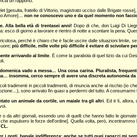
ncia un rapporto.
t [gesuita, fratello di Vittorio, magistrato ucciso dalle Brigate rosse],
vino Amore]…
non ne conoscevo uno e da quel momento non faccio 
 Alla bella età di trentasei anni!
Dopo di che, don Luigi Di Liegr
ta: esco di giorno a lavorare e rientro di notte a scontare la pena. Ques
icolosa, perché è chiaro che è facile uscire dalle situazioni limite, se
muore;
più difficile, mille volte più difficile è evitare di scivolare
nte arrivando al limite
. È come la parabola di quel tizio da cui Ge
li.
 la domenica vado a messa… Una cosa carina. Pluralista, freque
yoga… insomma, cerco sempre di avere una discreta autonomia da
coli tradimenti in piccoli tradimenti, di rinuncia anche al rischio (io c
vozione…), sono arrivato fin quasi a perdermi del tutto. A consumarmi fi
ato un animale da cortile, un maiale tra gli altri
. Ed è lì, allora
voi.
e
o da altri giornali, essendo uno di quelli che hanno fatto le giornat
, che espulsero le forze dell’ordine]. Quella volta, però, incentrammo
 CL.
i preti, banale indifferenza; anche se tutti quei ragazzi mi se