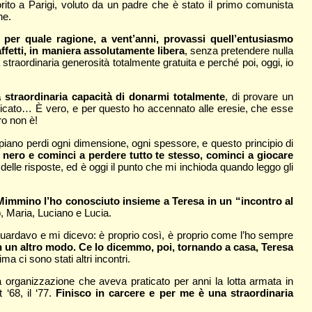
rito a Parigi, voluto da un padre che è stato il primo comunista
ne.
per quale ragione, a vent’anni, provassi quell’entusiasmo
 affetti, in maniera assolutamente libera
, senza pretendere nulla
straordinaria generosità totalmente gratuita e perché poi, oggi, io
straordinaria capacità di donarmi totalmente
, di provare un
sticato… È vero, e per questo ho accennato alle eresie, che esse
ro non è!
 piano perdi ogni dimensione, ogni spessore, e questo principio di
co nero e cominci a perdere tutto te stesso, cominci a giocare
delle risposte, ed è oggi il punto che mi inchioda quando leggo gli
immino l’ho conosciuto insieme a Teresa in un “incontro al
, Maria, Luciano e Lucia.
i guardavo e mi dicevo: è proprio così, è proprio come l’ho sempre
a in un altro modo. Ce lo dicemmo, poi, tornando a casa, Teresa
a ci sono stati altri incontri.
na organizzazione che aveva praticato per anni la lotta armata in
 ‘68, il ‘77.
Finisco in carcere e per me è una straordinaria