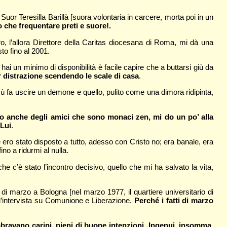
 Suor Teresilla Barillà [suora volontaria in carcere, morta poi in un
che frequentare preti e suore!.
o, l’allora Direttore della Caritas diocesana di Roma, mi dà una
to fino al 2001.
 hai un minimo di disponibilità è facile capire che a buttarsi giù da
 per distrazione scendendo le scale di casa
.
sù fa uscire un demone e quello, pulito come una dimora ridipinta,
nto anche degli amici che sono monaci zen, mi do un po’ alla
 Lui
.
he ero stato disposto a tutto, adesso con Cristo no; era banale, era
no a ridurmi al nulla.
, che c’è stato l’incontro decisivo, quello che mi ha salvato la vita,
e di marzo a Bologna [nel marzo 1977, il quartiere universitario di
 l’intervista su Comunione e Liberazione.
Perché i fatti di marzo
mbravano carini, pieni di buone intenzioni. Ingenui, insomma.