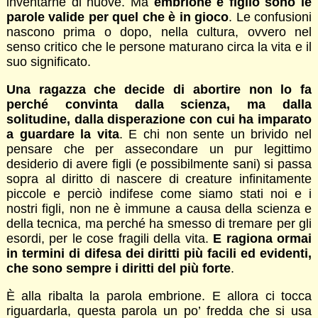
inventarne di nuove. Ma
embrione e figlio sono le
parole valide per quel che è in gioco
. Le confusioni
nascono prima o dopo, nella cultura, ovvero nel
senso critico che le persone maturano circa la vita e il
suo significato.
Una ragazza che decide di abortire non lo fa
perché convinta dalla scienza, ma dalla
solitudine, dalla disperazione con cui ha imparato
a guardare la vita
. E chi non sente un brivido nel
pensare che per assecondare un pur legittimo
desiderio di avere figli (e possibilmente sani) si passa
sopra al diritto di nascere di creature infinitamente
piccole e perciò indifese come siamo stati noi e i
nostri figli, non ne è immune a causa della scienza e
della tecnica, ma perché ha smesso di tremare per gli
esordi, per le cose fragili della vita.
E ragiona ormai
in termini di difesa dei diritti più facili ed evidenti,
che sono sempre i diritti del più forte
.
È alla ribalta la parola embrione. E allora ci tocca
riguardarla, questa parola un po’ fredda che si usa