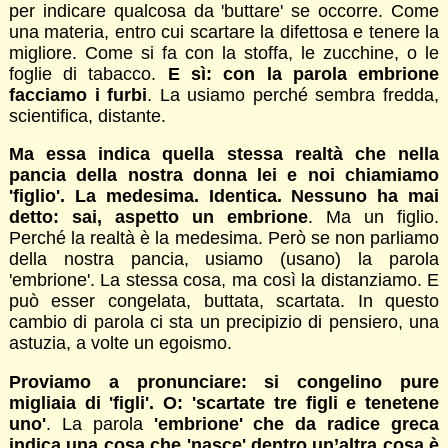
per indicare qualcosa da 'buttare' se occorre. Come
una materia, entro cui scartare la difettosa e tenere la
migliore. Come si fa con la stoffa, le zucchine, o le
foglie di tabacco.
E sì: con la parola embrione
facciamo i furbi
. La usiamo perché sembra fredda,
scientifica, distante.
Ma essa indica quella stessa realtà che nella
pancia della nostra donna lei e noi chiamiamo
'figlio'. La medesima. Identica. Nessuno ha mai
detto: sai, aspetto un embrione
. Ma un figlio.
Perché la realtà è la medesima. Però se non parliamo
della nostra pancia, usiamo (usano) la parola
'embrione'. La stessa cosa, ma così la distanziamo. E
può esser congelata, buttata, scartata. In questo
cambio di parola ci sta un precipizio di pensiero, una
astuzia, a volte un egoismo.
Proviamo a pronunciare: si congelino pure
migliaia di 'figli'. O: 'scartate tre figli e tenetene
uno'
. La parola
'embrione' che da radice greca
indica una cosa che 'nasce' dentro un’altra cosa è