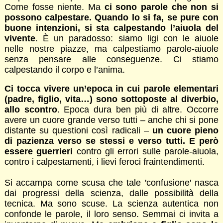
Come fosse niente. Ma
ci sono parole che non si
possono calpestare. Quando lo si fa, se pure con
buone intenzioni, si sta calpestando l’aiuola del
vivente
. È un paradosso: siamo ligi con le aiuole
nelle nostre piazze, ma calpestiamo parole-aiuole
senza pensare alle conseguenze. Ci stiamo
calpestando il corpo e l’anima.
Ci tocca vivere un’epoca in cui parole elementari
(padre, figlio, vita…) sono sottoposte al diverbio,
allo scontro
. Epoca dura ben più di altre. Occorre
avere un cuore grande verso tutti – anche chi si pone
distante su questioni così radicali –
un cuore pieno
di pazienza verso se stessi e verso tutti. E però
essere guerrieri
contro gli errori sulle parole-aiuola,
contro i calpestamenti, i lievi feroci fraintendimenti.
Si accampa come scusa che tale 'confusione' nasca
dai progressi della scienza, dalle possibilità della
tecnica. Ma sono scuse. La scienza autentica non
confonde le parole, il loro senso. Semmai ci invita a