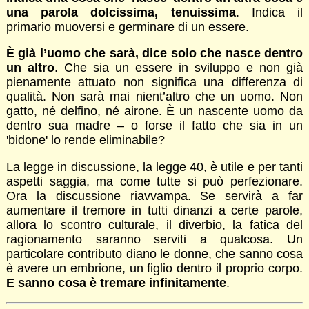
una parola dolcissima, tenuissima
. Indica il
primario muoversi e germinare di un essere.
È già l’uomo che sarà, dice solo che nasce dentro
un altro
. Che sia un essere in sviluppo e non già
pienamente attuato non significa una differenza di
qualità. Non sarà mai nient’altro che un uomo. Non
gatto, né delfino, né airone. È un nascente uomo da
dentro sua madre – o forse il fatto che sia in un
'bidone' lo rende eliminabile?
La legge in discussione, la legge 40, è utile e per tanti
aspetti saggia, ma come tutte si può perfezionare.
Ora la discussione riavvampa. Se servirà a far
aumentare il tremore in tutti dinanzi a certe parole,
allora lo scontro culturale, il diverbio, la fatica del
ragionamento saranno serviti a qualcosa. Un
particolare contributo diano le donne, che sanno cosa
è avere un embrione, un figlio dentro il proprio corpo.
E sanno cosa è tremare infinitamente
.