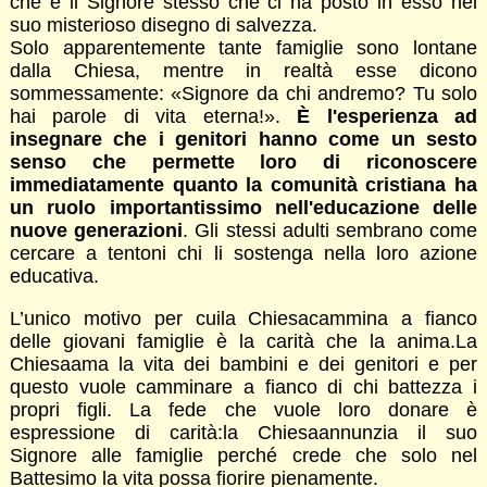
che è il Signore stesso che ci ha posto in esso nel
suo misterioso disegno di salvezza.
Solo apparentemente tante famiglie sono lontane
dalla Chiesa, mentre in realtà esse dicono
sommessamente: «Signore da chi andremo? Tu solo
hai parole di vita eterna!».
È l'esperienza ad
insegnare che i genitori hanno come un sesto
senso che permette loro di riconoscere
immediatamente quanto la comunità cristiana ha
un ruolo importantissimo nell'educazione delle
nuove generazioni
. Gli stessi adulti sembrano come
cercare a tentoni chi li sostenga nella loro azione
educativa.
L’unico motivo per cuila Chiesacammina a fianco
delle giovani famiglie è la carità che la anima.La
Chiesaama la vita dei bambini e dei genitori e per
questo vuole camminare a fianco di chi battezza i
propri figli. La fede che vuole loro donare è
espressione di carità:la Chiesaannunzia il suo
Signore alle famiglie perché crede che solo nel
Battesimo la vita possa fiorire pienamente.