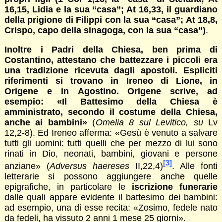
16,15, Lidia e la sua “casa”; At 16,33, il guardiano
della prigione di Filippi con la sua “casa”; At 18,8,
Crispo, capo della sinagoga, con la sua “casa”)
.
Inoltre i Padri della Chiesa, ben prima di
Costantino, attestano che battezzare i piccoli era
una tradizione ricevuta dagli apostoli. Espliciti
riferimenti si trovano in Ireneo di Lione, in
Origene e in
Agostino. Origene scrive, ad
esempio: «Il Battesimo della Chiesa è
amministrato, secondo il costume della Chiesa,
anche ai bambini»
(
Omelia 8 sul Levitico
, su
Lv
12,2-8). Ed Ireneo afferma: «Gesù è venuto a salvare
tutti gli uomini: tutti quelli che per mezzo di lui sono
rinati in Dio, neonati, bambini, giovani e persone
[3]
anziane» (
Adversus haereses
II,22,4)
. Alle fonti
letterarie si possono aggiungere anche quelle
epigrafiche, in particolare le
iscrizione funerarie
dalle quali appare evidente il battesimo dei bambini:
ad esempio, una di esse recita: «Zosimo, fedele nato
da fedeli, ha vissuto 2 anni 1 mese 25 giorni».