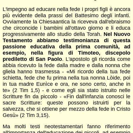
L'impegno ad educare nella fede i propri figli è ancora
più evidente della prassi del Battesimo degli infanti.
Ovviamente la Chiesaantica la riceveva dall'ebraismo
che circoncide i bambini all'ottavo giorno e li educa
progressivamente allo studio della Torah.
Nel Nuovo
Testamento abbiamo testimonianza di questa
passione educativa della prima comunità, ad
esempio, nella figura di Timoteo, discepolo
prediletto di San Paolo
. L'apostolo gli ricorda come
abbia ricevuto la fede dalla madre e dalla nonna che
gliela hanno trasmessa - «Mi ricordo della tua fede
schietta, fede che fu prima nella tua nonna Lòide, poi
in tua madre Eunìce e ora, ne sono certo, anche in
te» (2 Tim 1,5) - e come egli sia stato istruito nelle
Scritture fin da piccolo - «Fin dall'infanzia conosci le
sacre Scritture: queste possono istruirti per la
salvezza, che si ottiene per mezzo della fede in Cristo
Gesù» (2 Tim 3,15).
Ma molti testi neotestamentari fanno riferimento
all'importanza dell'educazione dei piccoli, ad esempio