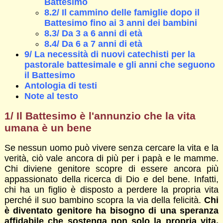
Battesimo
8.2/ Il cammino delle famiglie dopo il
Battesimo fino ai 3 anni dei bambini
8.3/ Da 3 a 6 anni di età
8.4/ Da 6 a 7 anni di età
9/ La necessità di nuovi catechisti per la
pastorale battesimale e gli anni che seguono
il Battesimo
Antologia di testi
Note al testo
1/ Il Battesimo è l'annunzio che la vita
umana è un bene
Se nessun uomo può vivere senza cercare la vita e la
verità, ciò vale ancora di più per i papà e le mamme.
Chi diviene genitore scopre di essere ancora più
appassionato della ricerca di Dio e del bene. Infatti,
chi ha un figlio è disposto a perdere la propria vita
perché il suo bambino scopra la via della felicità.
Chi
è diventato genitore ha bisogno di una speranza
affidabile che sostenga non solo la propria vita,