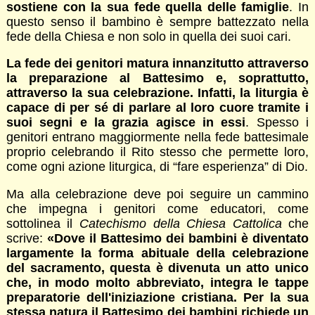
sostiene con la sua fede quella delle famiglie
. In
questo senso il bambino è sempre battezzato nella
fede della Chiesa e non solo in quella dei suoi cari.
La fede dei genitori matura innanzitutto attraverso
la preparazione al Battesimo e, soprattutto,
attraverso la sua celebrazione. Infatti, la liturgia è
capace di per sé di parlare al loro cuore tramite i
suoi segni e la grazia agisce in essi
. Spesso i
genitori entrano maggiormente nella fede battesimale
proprio celebrando il Rito stesso che permette loro,
come ogni azione liturgica, di “fare esperienza” di Dio.
Ma alla celebrazione deve poi seguire un cammino
che impegna i genitori come educatori, come
sottolinea il
Catechismo della Chiesa Cattolica
che
scrive:
«Dove il Battesimo dei bambini è diventato
largamente la forma abituale della celebrazione
del sacramento, questa è divenuta un atto unico
che, in modo molto abbreviato, integra le tappe
preparatorie dell'iniziazione cristiana. Per la sua
stessa natura il Battesimo dei bambini richiede un