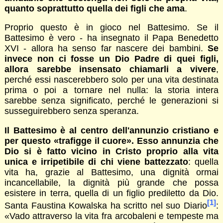
quanto soprattutto quella dei figli che ama
.
Proprio questo è in gioco nel Battesimo. Se il
Battesimo è vero - ha insegnato il Papa Benedetto
XVI - allora ha senso far nascere dei bambini.
Se
invece non ci fosse un Dio Padre di quei figli,
allora sarebbe insensato chiamarli a vivere
,
perché essi nascerebbero solo per una vita destinata
prima o poi a tornare nel nulla: la storia intera
sarebbe senza significato, perché le generazioni si
susseguirebbero senza speranza.
Il Battesimo è al centro dell'annunzio cristiano e
per questo «trafigge il cuore». Esso annunzia che
Dio si è fatto vicino in Cristo proprio alla vita
unica e irripetibile di chi viene battezzato
: quella
vita ha, grazie al Battesimo, una dignità ormai
incancellabile, la dignità più grande che possa
esistere in terra, quella di un figlio prediletto da Dio.
[1]
Santa Faustina Kowalska ha scritto nel suo Diario
:
«Vado attraverso la vita fra arcobaleni e tempeste ma