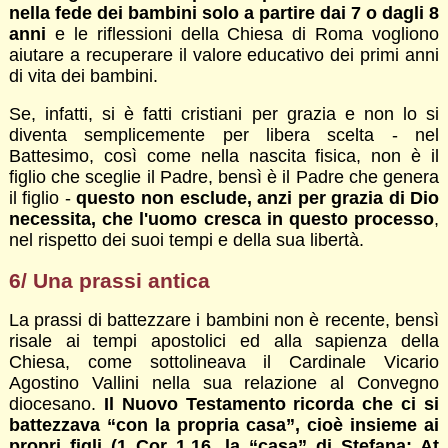
nella fede dei bambini solo a partire dai 7 o dagli 8
anni
e le riflessioni della Chiesa di Roma vogliono
aiutare a recuperare il valore educativo dei primi anni
di vita dei bambini.
Se, infatti, si è fatti cristiani per grazia e non lo si
diventa semplicemente per libera scelta - nel
Battesimo, così come nella nascita fisica, non è il
figlio che sceglie il Padre, bensì è il Padre che genera
il figlio -
questo non esclude, anzi per grazia di Dio
necessita, che l'uomo cresca in questo processo
,
nel rispetto dei suoi tempi e della sua libertà.
6/ Una prassi antica
La prassi di battezzare i bambini non è recente, bensì
risale ai tempi apostolici ed alla sapienza della
Chiesa, come sottolineava il Cardinale Vicario
Agostino Vallini nella sua relazione al Convegno
diocesano.
Il Nuovo Testamento ricorda che ci si
battezzava “con la propria casa”, cioè insieme ai
propri figli (
1 Cor 1,16, la “casa” di Stefana; At