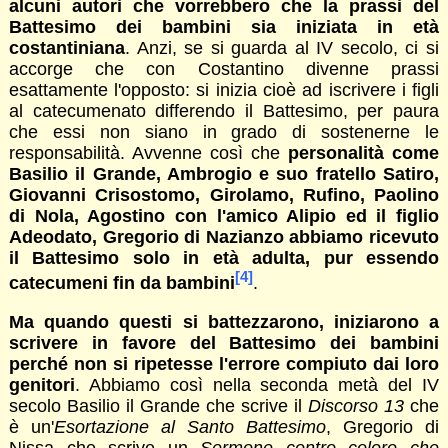
alcuni autori che vorrebbero che la prassi del
Battesimo dei bambini sia iniziata in età
costantiniana
. Anzi, se si guarda al IV secolo, ci si
accorge che con Costantino divenne prassi
esattamente l'opposto: si inizia cioè ad iscrivere i figli
al catecumenato differendo il Battesimo, per paura
che essi non siano in grado di sostenerne le
responsabilità. Avvenne così che
personalità come
Basilio il Grande, Ambrogio e suo fratello Satiro,
Giovanni Crisostomo, Girolamo, Rufino, Paolino
di Nola, Agostino con l'amico Alipio ed il figlio
Adeodato, Gregorio di Nazianzo abbiamo ricevuto
il Battesimo solo in età adulta, pur essendo
[4]
catecumeni fin da bambini
.
Ma quando questi si battezzarono, iniziarono a
scrivere in favore del Battesimo dei bambini
perché non si ripetesse l'errore compiuto dai loro
genitori
. Abbiamo così nella seconda metà del IV
secolo Basilio il Grande che scrive il
Discorso 13
che
è un'
Esortazione al Santo Battesimo
, Gregorio di
Nissa che scrive un
Sermone contro coloro che