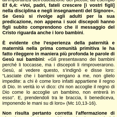
Ef 6,4
: «Voi, padri, fateli crescere [i vostri figli]
nella disciplina e negli insegnamenti del Signore».
Se Gesù si rivolge agli adulti per la sua
predicazione, non appena i suoi discepoli hanno
figli subito comprendono che il messaggio del
Cristo riguarda anche i loro bambini
.
È evidente che l’esperienza della paternità e
maternità nella prima comunità primitiva le ha
fatto rileggere in maniera più profonda le parole di
Gesù sui bambini
: «Gli presentavano dei bambini
perché li toccasse, ma i discepoli li rimproverarono.
Gesù, al vedere questo, s’indignò e disse loro:
“Lasciate che i bambini vengano a me, non glielo
impedite: a chi è come loro infatti appartiene il regno
di Dio. In verità io vi dico: chi non accoglie il regno di
Dio come lo accoglie un bambino, non entrerà in
esso”. E, prendendoli tra le braccia, li benediceva,
imponendo le mani su di loro» (Mc 10,13-16).
Non risulta pertanto corretta l'affermazione di