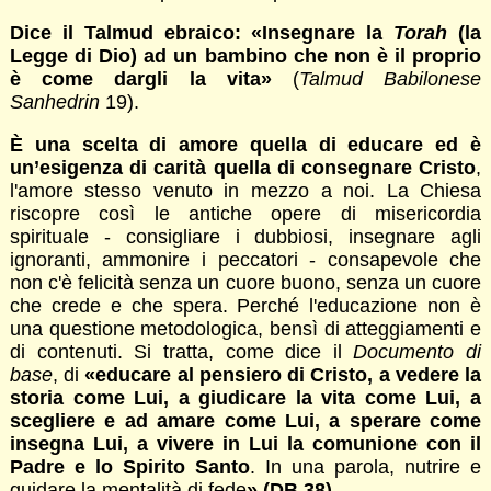
Dice il Talmud ebraico: «Insegnare la
Torah
(la
Legge di Dio) ad un bambino che non è il proprio
è come dargli la vita»
(
Talmud Babilonese
Sanhedrin
19).
È una scelta di amore quella di educare ed è
un’esigenza di carità quella di consegnare Cristo
,
l'amore stesso venuto in mezzo a noi. La Chiesa
riscopre così le antiche opere di misericordia
spirituale - consigliare i dubbiosi, insegnare agli
ignoranti, ammonire i peccatori - consapevole che
non c'è felicità senza un cuore buono, senza un cuore
che crede e che spera. Perché l'educazione non è
una questione metodologica, bensì di atteggiamenti e
di contenuti. Si tratta, come dice il
Documento di
base
, di
«educare al pensiero di Cristo, a vedere la
storia come Lui, a giudicare la vita come Lui, a
scegliere e ad amare come Lui, a sperare come
insegna Lui, a vivere in Lui la comunione con il
Padre e lo Spirito Santo
. In una parola, nutrire e
guidare la mentalità di fede
» (DB 38)
.