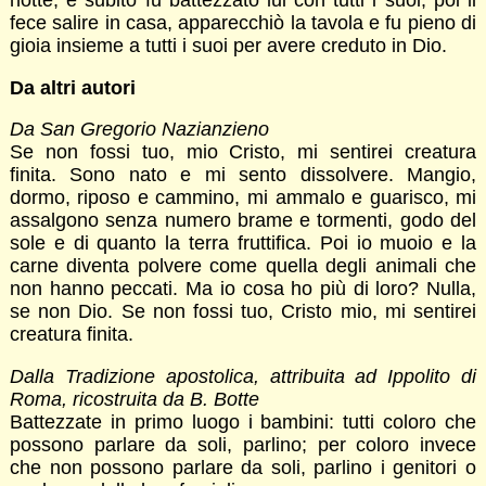
notte, e subito fu battezzato lui con tutti i suoi; poi li
fece salire in casa, apparecchiò la tavola e fu pieno di
gioia insieme a tutti i suoi per avere creduto in Dio.
Da altri autori
Da San Gregorio Nazianzieno
Se non fossi tuo, mio Cristo, mi sentirei creatura
finita. Sono nato e mi sento dissolvere. Mangio,
dormo, riposo e cammino, mi ammalo e guarisco, mi
assalgono senza numero brame e tormenti, godo del
sole e di quanto la terra fruttifica. Poi io muoio e la
carne diventa polvere come quella degli animali che
non hanno peccati. Ma io cosa ho più di loro? Nulla,
se non Dio. Se non fossi tuo, Cristo mio, mi sentirei
creatura finita.
Dalla Tradizione apostolica, attribuita ad Ippolito di
Roma, ricostruita da B. Botte
Battezzate in primo luogo i bambini: tutti coloro che
possono parlare da soli, parlino; per coloro invece
che non possono parlare da soli, parlino i genitori o