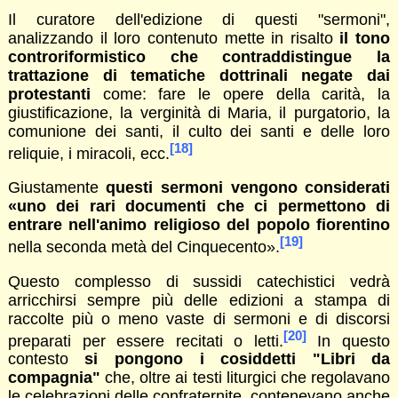
Il curatore dell'edizione di questi "sermoni",
analizzando il loro contenuto mette in risalto
il tono
controriformistico che contraddistingue la
trattazione di tematiche dottrinali negate dai
protestanti
come: fare le opere della carità, la
giustificazione, la verginità di Maria, il purgatorio, la
comunione dei santi, il culto dei santi e delle loro
[18]
reliquie, i miracoli, ecc.
Giustamente
questi sermoni vengono considerati
«uno dei rari documenti che ci permettono di
entrare nell'animo religioso del popolo fiorentino
[19]
nella seconda metà del Cinquecento».
Questo complesso di sussidi catechistici vedrà
arricchirsi sempre più delle edizioni a stampa di
raccolte più o meno vaste di sermoni e di discorsi
[20]
preparati per essere recitati o letti.
In questo
contesto
si pongono i cosiddetti "Libri da
compagnia"
che, oltre ai testi liturgici che regolavano
le celebrazioni delle confraternite, contenevano anche