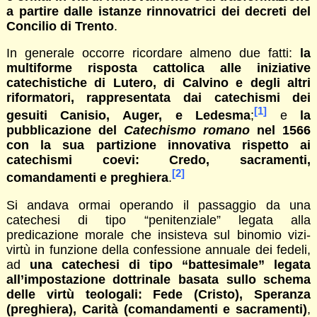
a partire dalle istanze rinnovatrici dei decreti del
Concilio di Trento
.
In generale occorre ricordare almeno due fatti:
la
multiforme risposta cattolica alle iniziative
catechistiche di Lutero, di Calvino e degli altri
riformatori, rappresentata dai catechismi dei
[1]
gesuiti Canisio, Auger, e Ledesma
;
e
la
pubblicazione del
Catechismo romano
nel 1566
con la sua partizione innovativa rispetto ai
catechismi coevi: Credo, sacramenti,
[2]
comandamenti e preghiera
.
Si andava ormai operando il passaggio da una
catechesi di tipo “penitenziale” legata alla
predicazione morale che insisteva sul binomio vizi-
virtù in funzione della confessione annuale dei fedeli,
ad
una catechesi di tipo “battesimale” legata
all’impostazione dottrinale basata sullo schema
delle virtù teologali: Fede (Cristo), Speranza
(preghiera), Carità (comandamenti e sacramenti)
,