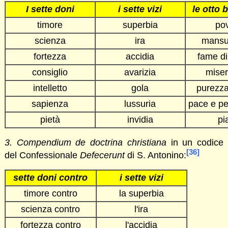
I sette doni
i sette vizi
le otto 
timore
superbia
po
scienza
ira
mansu
fortezza
accidia
fame di
consiglio
avarizia
miser
intelletto
gola
purezza
sapienza
lussuria
pace e p
pietà
invidia
pi
3. Compendium de doctrina christiana
in un codice
[36]
del Confessionale
Defecerunt
di S. Antonino:
sette doni contro
i sette vizi
timore contro
la superbia
scienza contro
l'ira
fortezza contro
l'accidia