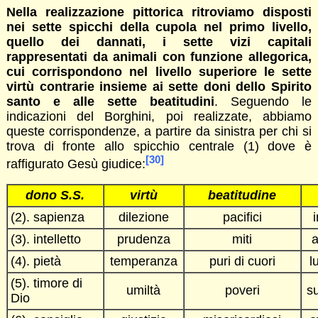
Nella realizzazione pittorica ritroviamo disposti
nei sette spicchi della cupola nel primo livello,
quello dei dannati, i sette vizi capitali
rappresentati da animali con funzione allegorica,
cui corrispondono nel livello superiore le sette
virtù contrarie insieme ai sette doni dello Spirito
santo e alle sette beatitudini
. Seguendo le
indicazioni del Borghini, poi realizzate, abbiamo
queste corrispondenze, a partire da sinistra per chi si
trova di fronte allo spicchio centrale (1) dove è
[30]
raffigurato Gesù giudice:
dono S.S.
virtù
beatitudine
(2). sapienza
dilezione
pacifici
(3). intelletto
prudenza
miti
a
(4). pietà
temperanza
puri di cuori
l
(5). timore di
umiltà
poveri
s
Dio