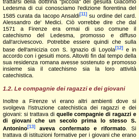
trattarsi della dottrina "piccola" del gesuita Giacomo
Ledesma di cui conosciamo l'edizione fiorentina del
[11]
1585 curata da Iacopo Ansaldi
su ordine del card.
Alessandro de' Medici. Ciò vorrebbe dire che dal
1571 a Firenze era ormai di uso comune il
catechismo del Ledesma, promosso e diffuso
dall'arcivescovo. Potrebbe essere quindi che sulla
[12]
base dell'amicizia con S. Ignazio di Loyola
e in
accordo con i gesuiti mons. Altoviti fin dal tempo della
sua residenza romana avesse sostenuto e promosso
insieme sia il catechismo sia la loro attività
catechistica.
1.2. Le compagnie dei ragazzi e dei giovani
Inoltre a Firenze vi erano altri ambienti dove si
svolgeva l'istruzione catechistica dei ragazzi e dei
giovani: si trattava di
quelle compagnie di ragazzi e
di giovani che un secolo prima lo stesso S.
[13]
Antonino
aveva confermato e riformato
. Si
trattava di istituzioni formative per i giovani che erano