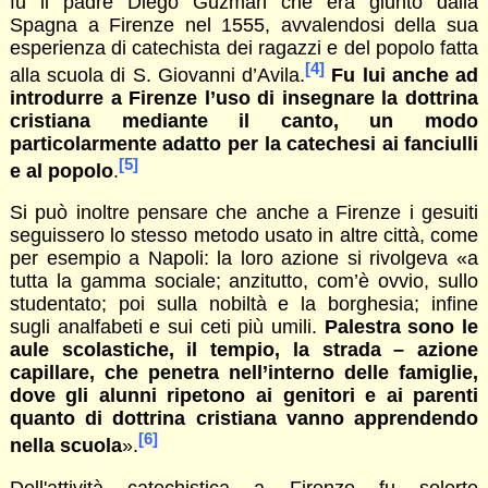
fu il padre Diego Guzmán che era giunto dalla
Spagna a Firenze nel 1555, avvalendosi della sua
esperienza di catechista dei ragazzi e del popolo fatta
[4]
alla scuola di S. Giovanni d’Avila.
Fu lui anche ad
introdurre a Firenze l’uso di insegnare la dottrina
cristiana mediante il canto, un modo
particolarmente adatto per la catechesi ai fanciulli
[5]
e al popolo
.
Si può inoltre pensare che anche a Firenze i gesuiti
seguissero lo stesso metodo usato in altre città, come
per esempio a Napoli: la loro azione si rivolgeva «a
tutta la gamma sociale; anzitutto, com’è ovvio, sullo
studentato; poi sulla nobiltà e la borghesia; infine
sugli analfabeti e sui ceti più umili.
Palestra sono le
aule scolastiche, il tempio, la strada – azione
capillare, che penetra nell’interno delle famiglie,
dove gli alunni ripetono ai genitori e ai parenti
quanto di dottrina cristiana vanno apprendendo
[6]
nella scuola
».
Dell'attività catechistica a Firenze fu solerte