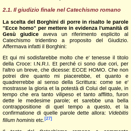
2.1. Il giudizio finale nel Catechismo romano
La scelta del Borghini di porre in risalto le parole
"Ecce homo" per mettere in evidenza l'umanità di
Gesù giudice
aveva un riferimento esplicito al
Catechismo tridentino a proposito del Giudizio.
Affermava infatti il Borghini:
Et qui mi sodisfarebbe molto che e' tenesse il titolo
della Croce: I.N.R.I. Et perché ci sono due cori, per
l'altro un breve, che dicesse: ECCE HOMO. Che non
potrei dire quanto mi piacerebbe, et quanto e
quadrerrebbe al senso della Scrittura: come se e'
mostrasse la gloria et la potestà di Colui del quale, in
tempo che era tanto vilipeso et tanto afflitto, furon
dette le medesime parole; et sarebbe una bella
contrappositione di quel tempo a questo, et la
confirmatione di quelle parole dette allora:
Videbitis
[27]
filium hominis
etc.