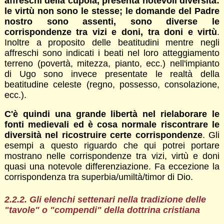
affreschi della cupola, presenta notevoli diversità:
le virtù non sono le stesse; le domande del Padre
nostro sono assenti, sono diverse le
corrispondenze tra vizi e doni, tra doni e virtù
.
Inoltre a proposito delle beatitudini mentre negli
affreschi sono indicati i beati nel loro atteggiamento
terreno (povertà, mitezza, pianto, ecc.) nell'impianto
di Ugo sono invece presentate le realtà della
beatitudine celeste (regno, possesso, consolazione,
ecc.).
C'è quindi una grande libertà nel rielaborare le
fonti medievali ed è cosa normale riscontrare le
diversità nel ricostruire certe corrispondenze
. Gli
esempi a questo riguardo che qui potrei portare
mostrano nelle corrispondenze tra vizi, virtù e doni
quasi una notevole differenziazione. Fa eccezione la
corrispondenza tra superbia/umiltà/timor di Dio.
2.2.2. Gli elenchi settenari nella tradizione delle
"tavole" o "compendi" della dottrina cristiana