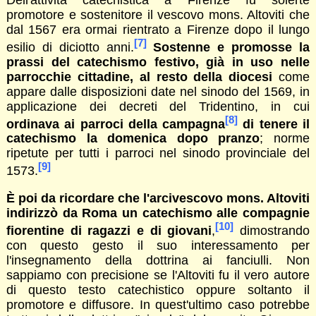
promotore e sostenitore il vescovo mons. Altoviti che
dal 1567 era ormai rientrato a Firenze dopo il lungo
[7]
esilio di diciotto anni.
Sostenne e promosse la
prassi del catechismo festivo, già in uso nelle
parrocchie cittadine, al resto della diocesi
come
appare dalle disposizioni date nel sinodo del 1569, in
applicazione dei decreti del Tridentino, in cui
[8]
ordinava ai parroci della campagna
di tenere il
catechismo la domenica dopo pranzo
; norme
ripetute per tutti i parroci nel sinodo provinciale del
[9]
1573.
È poi da ricordare che l'arcivescovo mons. Altoviti
indirizzò da Roma un catechismo alle compagnie
[10]
fiorentine di ragazzi e di giovani
,
dimostrando
con questo gesto il suo interessamento per
l'insegnamento della dottrina ai fanciulli. Non
sappiamo con precisione se l'Altoviti fu il vero autore
di questo testo catechistico oppure soltanto il
promotore e diffusore. In quest'ultimo caso potrebbe