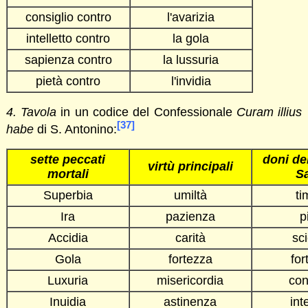
consiglio contro
l'avarizia
intelletto contro
la gola
sapienza contro
la lussuria
pietà contro
l'invidia
4. Tavola
in un codice del Confessionale
Curam illius
[37]
habe
di S. Antonino:
sette peccati
doni del
virtù principali
mortali
S
Superbia
umiltà
ti
Ira
pazienza
p
Accidia
carità
sc
Gola
fortezza
for
Luxuria
misericordia
con
Inuidia
astinenza
int