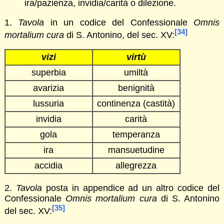
ira/pazienza, invidia/carità o dilezione.
1.
Tavola
in un codice del Confessionale
Omnis
[34]
mortalium cura
di S. Antonino, del sec. XV:
vizi
virtù
superbia
umiltà
avarizia
benignità
lussuria
continenza (castità)
invidia
carità
gola
temperanza
ira
mansuetudine
accidia
allegrezza
2.
Tavola
posta in appendice ad un altro codice del
Confessionale
Omnis mortalium cura
di S. Antonino
[35]
del sec. XV: