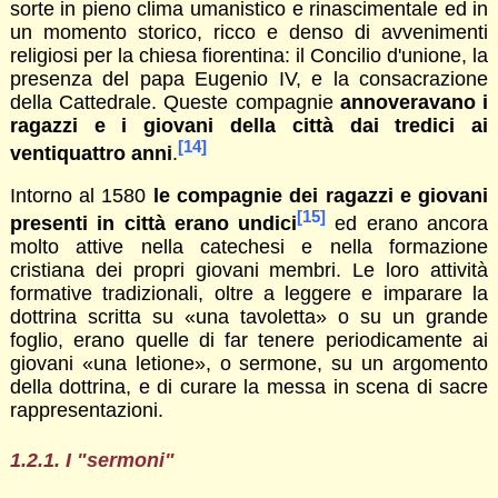
sorte in pieno clima umanistico e rinascimentale ed in
un momento storico, ricco e denso di avvenimenti
religiosi per la chiesa fiorentina: il Concilio d'unione, la
presenza del papa Eugenio IV, e la consacrazione
della Cattedrale. Queste compagnie
annoveravano i
ragazzi e i giovani della città dai tredici ai
[14]
ventiquattro anni
.
Intorno al 1580
le compagnie dei ragazzi e giovani
[15]
presenti in città erano undici
ed erano ancora
molto attive nella catechesi e nella formazione
cristiana dei propri giovani membri. Le loro attività
formative tradizionali, oltre a leggere e imparare la
dottrina scritta su «una tavoletta» o su un grande
foglio, erano quelle di far tenere periodicamente ai
giovani «una letione», o sermone, su un argomento
della dottrina, e di curare la messa in scena di sacre
rappresentazioni.
1.2.1. I "sermoni"