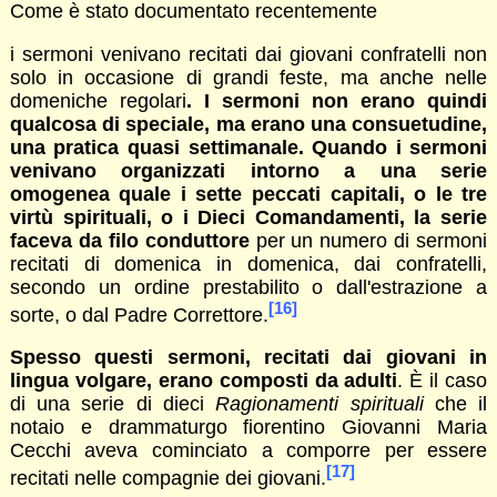
Come è stato documentato recentemente
i sermoni venivano recitati dai giovani confratelli non
solo in occasione di grandi feste, ma anche nelle
domeniche regolari
. I sermoni non erano quindi
qualcosa di speciale, ma erano una consuetudine,
una pratica quasi settimanale. Quando i sermoni
venivano organizzati intorno a una serie
omogenea quale i sette peccati capitali, o le tre
virtù spirituali, o i Dieci Comandamenti, la serie
faceva da filo conduttore
per un numero di sermoni
recitati di domenica in domenica, dai confratelli,
secondo un ordine prestabilito o dall'estrazione a
[16]
sorte, o dal Padre Correttore.
Spesso questi sermoni, recitati dai giovani in
lingua volgare, erano composti da adulti
. È il caso
di una serie di dieci
Ragionamenti spirituali
che il
notaio e drammaturgo fiorentino Giovanni Maria
Cecchi aveva cominciato a comporre per essere
[17]
recitati nelle compagnie dei giovani.