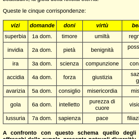
Queste le cinque corrispondenze:
vizi
domande
doni
virtù
be
superbia
1a dom.
timore
umiltà
regn
poss
invidia
2a dom.
pietà
benignità
ira
3a dom.
scienza
compunzione
con
saz
accidia
4a dom.
forza
giustizia
g
avarizia
5a dom.
consiglio
misericordia
mis
purezza di
gola
6a dom.
intelletto
vis
cuore
lussuria
7a dom.
sapienza
pace
filia
A confronto con questo schema quello degli