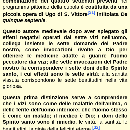
combinazione dei quattro settenari presenti
nel
programma pittorico della cupola
è costituita da una
[31]
piccola opera di Ugo di S. Vittore
intitolata
De
quinque septenis
.
Questo autore medievale dopo aver spiegato gli
effetti negativi operati dai sette vizi nell'uomo,
collega insieme le sette domande del Padre
nostro, come invocazioni rivolte a Dio per
ottenere le medicine adatte a guarire l'uomo
peccatore dai vizi; alle sette invocazioni del Padre
nostro fa corrispondere i sette doni dello Spirito
santo, i cui effetti sono le sette virtù
; alla santità
vissuta corrispondono le sette beatitudini nella vita
gloriosa.
Questa prima distinzione serve a comprendere
che i vizi sono come delle malattie dell'anima, o
delle ferite dell'uomo interiore; che l'uomo stesso
è come un malato; il medico è Dio; i doni dello
Spirito santo sono il rimedio
; le virtù, la santità; le
[32]
beatitudini, la gioia della felicità eterna.