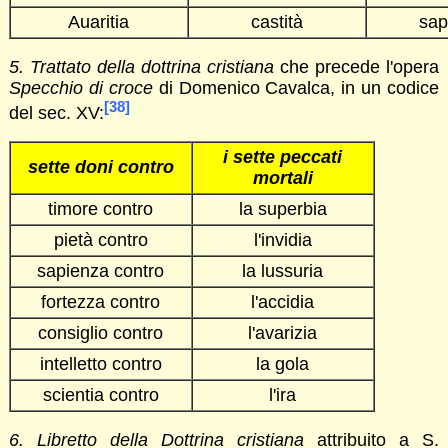
Auaritia
castità
sap
5. Trattato della dottrina cristiana
che precede l'opera
Specchio di croce
di Domenico Cavalca, in un codice
[38]
del sec. XV:
i sette peccati
sette doni contro
mortali
timore contro
la superbia
pietà contro
l'invidia
sapienza contro
la lussuria
fortezza contro
l'accidia
consiglio contro
l'avarizia
intelletto contro
la gola
scientia contro
l'ira
6. Libretto della Dottrina cristiana
attribuito a S.