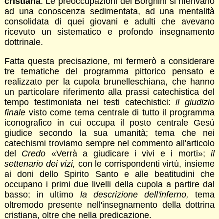
cristiana
. Le preoccupazioni del Borghini si riferivano
ad una conoscenza sedimentata, ad una mentalità
consolidata di quei giovani e adulti che avevano
ricevuto un sistematico e profondo insegnamento
dottrinale.
Fatta questa precisazione, mi fermerò a considerare
tre tematiche del programma pittorico pensato e
realizzato per la cupola brunelleschiana, che hanno
un particolare riferimento alla prassi catechistica del
tempo testimoniata nei testi catechistici:
il giudizio
finale
visto come tema centrale di tutto il programma
iconografico in cui occupa il posto centrale Gesù
giudice secondo la sua umanità; tema che nei
catechismi troviamo sempre nel commento all'articolo
del
Credo
«Verrà a giudicare i vivi e i morti»;
il
settenario dei vizi,
con le corrispondenti virtù, insieme
ai doni dello Spirito Santo e alle beatitudini che
occupano i primi due livelli della cupola a partire dal
basso; in ultimo
la descrizione dell'inferno,
tema
oltremodo presente nell'insegnamento della dottrina
cristiana, oltre che nella predicazione.