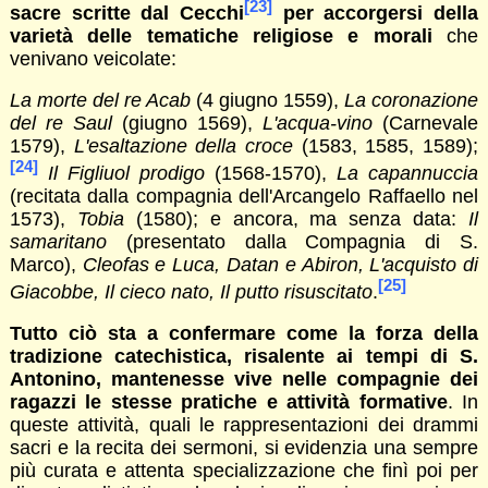
[23]
sacre scritte dal Cecchi
per accorgersi della
varietà delle tematiche religiose e morali
che
venivano veicolate:
La morte del re Acab
(4 giugno 1559),
La coronazione
del re Saul
(giugno 1569),
L'acqua-vino
(Carnevale
1579),
L'esaltazione della croce
(1583, 1585, 1589);
[24]
Il Figliuol prodigo
(1568-1570),
La capannuccia
(recitata dalla compagnia dell'Arcangelo Raffaello nel
1573),
Tobia
(1580); e ancora, ma senza data:
Il
samaritano
(presentato dalla Compagnia di S.
Marco),
Cleofas e Luca, Datan e Abiron, L'acquisto di
[25]
Giacobbe, Il cieco nato, Il putto risuscitato
.
Tutto ciò sta a confermare come la forza della
tradizione catechistica, risalente ai tempi di S.
Antonino, mantenesse vive nelle compagnie dei
ragazzi le stesse pratiche e attività formative
. In
queste attività, quali le rappresentazioni dei drammi
sacri e la recita dei sermoni, si evidenzia una sempre
più curata e attenta specializzazione che finì poi per