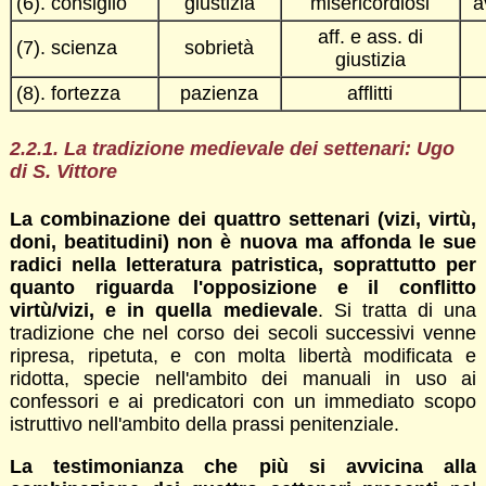
(6). consiglio
giustizia
misericordiosi
a
aff. e ass. di
(7). scienza
sobrietà
giustizia
(8). fortezza
pazienza
afflitti
2.2.1. La tradizione medievale dei settenari: Ugo
di S. Vittore
La combinazione dei quattro settenari (vizi, virtù,
doni, beatitudini) non è nuova ma affonda le sue
radici nella letteratura patristica, soprattutto per
quanto riguarda l'opposizione e il conflitto
virtù/vizi, e in quella medievale
. Si tratta di una
tradizione che nel corso dei secoli successivi venne
ripresa, ripetuta, e con molta libertà modificata e
ridotta, specie nell'ambito dei manuali in uso ai
confessori e ai predicatori con un immediato scopo
istruttivo nell'ambito della prassi penitenziale.
La testimonianza che più si avvicina alla