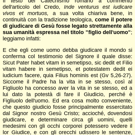
Il testo del Catechismo romano a commento
dell'articolo del Credo,
Inde venturus est iudicare
vivos et mortuos,
a sua volta chiariva bene, in
continuità con la tradizione teologica,
come il potere
di giudicare di Gesù fosse legato strettamente alla
sua umanità espressa nel titolo "figlio dell'uomo"
;
leggiamo infatti:
E che egli come uomo debba giudicare il mondo si
conferma col testimonio del Signore il quale disse:
Sicut Pater habet vitam in semetipso, sic dedit et Filio
vitam habere in semetipso, et potestatem dedit ei
iudicium facere, quia Filius hominis est (Gv 5,26-27).
Siccome il Padre ha la vita in se stesso, così al
Figliuolo ha concesso aver la vita in se stesso, ed a
lui dato la potestà di fare il Giudicio, perché è
Figliuolo dell'uomo. Ed era cosa molto conveniente,
che questo giudicio fosse principalmente essercitato
dal Signor nostro Gesù Cristo; accioché, dovendosi
giudicare, e determinare circa gli uomini, quelli
medesimi con gli occhi corporei potessero vedere il
lor Giudice, e con gli orecchi udissero le sentenze,