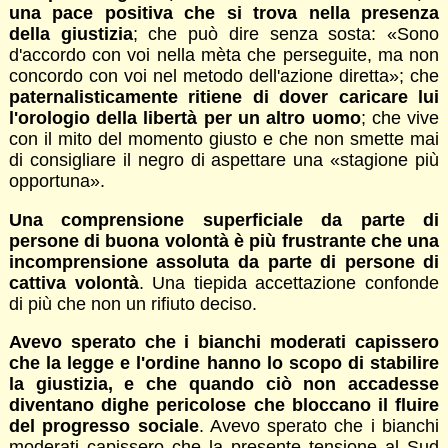
una pace positiva che si trova nella presenza
della giustizia
; che può dire senza sosta: «Sono
d'accordo con voi nella mèta che perseguite, ma non
concordo con voi nel metodo dell'azione diretta»; che
paternalisticamente ritiene di dover caricare lui
l'orologio della libertà per un altro uomo
; che vive
con il mito del momento giusto e che non smette mai
di consigliare il negro di aspettare una «stagione più
opportuna».
Una comprensione superficiale da parte di
persone di buona volontà è più frustrante che una
incomprensione assoluta da parte di persone di
cattiva volontà
. Una tiepida accettazione confonde
di più che non un rifiuto deciso.
Avevo sperato che i bianchi moderati capissero
che la legge e l'ordine hanno lo scopo di stabilire
la giustizia, e che quando ciò non accadesse
diventano dighe pericolose che bloccano il fluire
del progresso sociale
. Avevo sperato che i bianchi
moderati capissero che la presente tensione al Sud