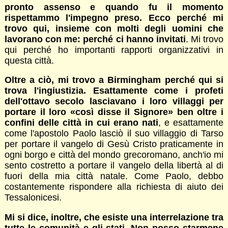
pronto assenso e quando fu il momento
rispettammo l'impegno preso. Ecco perché mi
trovo qui, insieme con molti degli uomini che
lavorano con me: perché ci hanno invitati
. Mi trovo
qui perché ho importanti rapporti organizzativi in
questa città.
Oltre a ciò, mi trovo a Birmingham perché qui si
trova l'ingiustizia. Esattamente come i profeti
dell'ottavo secolo lasciavano i loro villaggi per
portare il loro «così disse il Signore» ben oltre i
confini delle città in cui erano nati
, e esattamente
come l'apostolo Paolo lasciò il suo villaggio di Tarso
per portare il vangelo di Gesù Cristo praticamente in
ogni borgo e città del mondo greco­romano, anch'io mi
sento costretto a portare il vangelo della libertà al di
fuori della mia città natale. Come Paolo, debbo
costantemente rispondere alla richiesta di aiuto dei
Tessalonicesi.
Mi si dice, inoltre, che esiste una interrelazione tra
tutte le comunità e gli stati. Non posso starmene