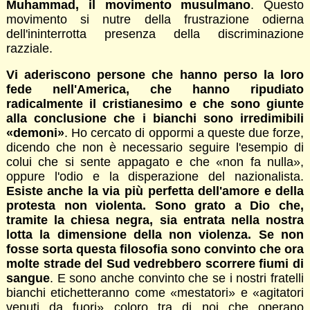
Muhammad, il movimento musulmano
. Questo
movimento si nutre della frustrazione odierna
dell'ininterrotta presenza della discriminazione
razziale.
Vi aderiscono persone che hanno perso la loro
fede nell'America, che hanno ripudiato
radicalmente il cristianesimo e che sono giunte
alla conclusione che i bianchi sono irredimibili
«demoni»
. Ho cercato di oppormi a queste due forze,
dicendo che non è necessario seguire l'esempio di
colui che si sente appagato e che «non fa nulla»,
oppure l'odio e la disperazione del nazionalista.
Esiste anche la via più perfetta dell'amore e della
protesta non violenta. Sono grato a Dio che,
tramite la chiesa negra, sia entrata nella nostra
lotta la dimensione della non violenza. Se non
fosse sorta questa filosofia sono convinto che ora
molte strade del Sud vedrebbero scorrere fiumi di
sangue
. E sono anche convinto che se i nostri fratelli
bianchi etichetteranno come «mestatori» e «agitatori
venuti da fuori» coloro tra di noi che operano