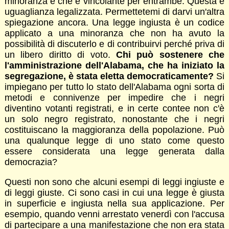
minoranza e che è vincolante per entrambe. Questa è
uguaglianza legalizzata. Permettetemi di darvi un'altra
spiegazione ancora. Una legge ingiusta è un codice
applicato a una minoranza che non ha avuto la
possibilità di discuterlo e di contribuirvi perché priva di
un libero diritto di voto.
Chi può sostenere che
l'amministrazione dell'Alabama, che ha iniziato la
segregazione, è stata eletta democraticamente?
Si
impiegano per tutto lo stato dell'Alabama ogni sorta di
metodi e connivenze per impedire che i negri
diventino votanti registrati, e in certe contee non c'è
un solo negro registrato, nonostante che i negri
costituiscano la maggioranza della popolazione. Può
una qualunque legge di uno stato come questo
essere considerata una legge generata dalla
democrazia?
Questi non sono che alcuni esempi di leggi ingiuste e
di leggi giuste. Ci sono casi in cui una legge è giusta
in superficie e ingiusta nella sua applicazione. Per
esempio, quando venni arrestato venerdì con l'accusa
di partecipare a una manifestazione che non era stata