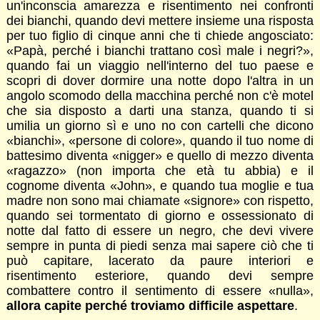
un'inconscia amarezza e risentimento nei confronti
dei bianchi, quando devi mettere insieme una risposta
per tuo figlio di cinque anni che ti chiede angosciato:
«Papà, perché i bianchi trattano così male i negri?»,
quando fai un viaggio nell'interno del tuo paese e
scopri di dover dormire una notte dopo l'altra in un
angolo scomodo della macchina perché non c'è motel
che sia disposto a darti una stanza, quando ti si
umilia un giorno sì e uno no con cartelli che dicono
«bianchi», «persone di colore», quando il tuo nome di
battesimo diventa «nigger» e quello di mezzo diventa
«ragazzo» (non importa che età tu abbia) e il
cognome diventa «John», e quando tua moglie e tua
madre non sono mai chiamate «signore» con rispetto,
quando sei tormentato di giorno e ossessionato di
notte dal fatto di essere un negro, che devi vivere
sempre in punta di piedi senza mai sapere ciò che ti
può capitare, lacerato da paure interiori e
risentimento esteriore, quando devi sempre
combattere contro il sentimento di essere «nulla»,
allora capite perché troviamo difficile aspettare
.