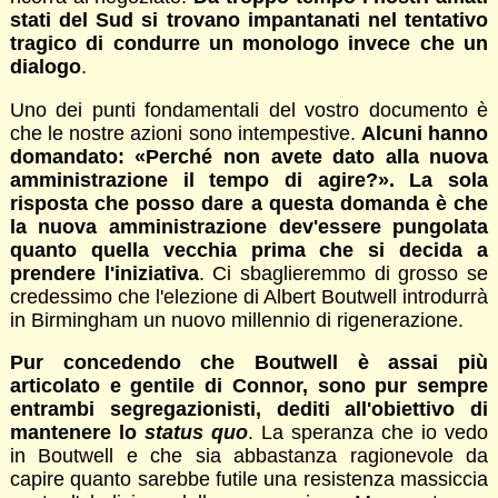
stati del Sud si trovano impantanati nel tentativo
tragico di condurre un monologo invece che un
dialogo
.
Uno dei punti fondamentali del vostro documento è
che le nostre azioni sono intempestive.
Alcuni hanno
domandato: «Perché non avete dato alla nuova
amministrazione il tempo di agire?». La sola
risposta che posso dare a questa domanda è che
la nuova amministrazione dev'essere pungolata
quanto quella vecchia prima che si decida a
prendere l'iniziativa
. Ci sbaglieremmo di grosso se
credessimo che l'elezione di Albert Boutwell introdurrà
in Birmingham un nuovo millennio di rigenerazione.
Pur concedendo che Boutwell è assai più
articolato e gentile di Connor, sono pur sempre
entrambi segregazionisti, dediti all'obiettivo di
mantenere lo
status quo
. La speranza che io vedo
in Boutwell e che sia abbastanza ragionevole da
capire quanto sarebbe futile una resistenza massiccia