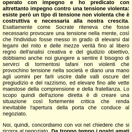
operato con impegno e ho predicato con
altrettanto impegno contro una tensione violenta:
esiste però un tipo di tensione non violenta che è
costruttiva e necessaria alla nostra crescita
.
Esattamente come Socrate riteneva che fosse
necessario provocare una tensione nella mente, così
che l'individuo fosse messo in grado di elevarsi dai
legami del mito e delle mezze verità fino al libero
regno dell'analisi creativa e del giudizio obiettivo,
dobbiamo anche noi giungere a sentire il bisogno di
servirci di tormentosi tafani non violenti che
provochino tensione nella società e diano una mano
agli uomini per farli uscire dalle valli oscure del
pregiudizio e del razzismo, ed elevare fino alle vette
maestose della comprensione e della fratellanza. Lo
scopo quindi dell'azione diretta è di creare una
situazione così fortemente critica che renda
inevitabile l'apertura della porta che conduce al
negoziato.
Noi, quindi, concordiamo con voi nel chiedere che si
ricorra al negoziato.
Da troppo tempo i nostri amati