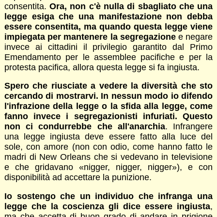
consentita.
Ora, non c'è nulla di sbagliato che una
legge esiga che una manifestazione non debba
essere consentita, ma quando questa legge viene
impiegata per mantenere la segregazione
e negare
invece ai cittadini il privilegio garantito dal Primo
Emendamento per le assemblee pacifiche e per la
protesta pacifica, allora questa legge si fa ingiusta.
Spero che riusciate a vedere la diversità che sto
cercando di mostrarvi. In nessun modo io difendo
l'infrazione della legge o la sfida alla legge, come
fanno invece i segregazionisti infuriati. Questo
non ci condurrebbe che all'anarchia
. Infrangere
una legge ingiusta deve essere fatto alla luce del
sole, con amore (non con odio, come hanno fatto le
madri di New Orleans che si vedevano in televisione
e che gridavano «nigger, nigger, nigger»), e con
disponibilità ad accettare la punizione.
Io sostengo che un individuo che infranga una
legge che la coscienza gli dice essere ingiusta
,
ma che accetta di buon grado di andare in prigione