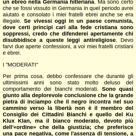
un ebreo nella Germania hitleriana
. Ma sono certo
che se fossi vissuto in Germania in quel periodo avrei
aiutato e consolato i miei fratelli ebrei anche se era
illegale.
Se vivessi oggi in un paese comunista,
dove certi principi cari alla fede cristiana sono
soppressi, credo che difenderei apertamente chi
disubbidisce a queste leggi antireligiose
. Devo
farvi due aperte confessioni, a voi miei fratelli cristiani
e ebrei.
I "MODERATI"
Per prima cosa, debbo confessare che durante gli
ultimissimi anni sono stato molto deluso del
comportamento dei bianchi moderati.
Sono quasi
giunto alla deplorevole conclusione che la grande
pietra di inciampo che il negro incontra nel suo
cammino verso la libertà non è il membro del
Consiglio dei Cittadini Bianchi e quello del Ku
Klux Klan, ma il bianco moderato, devoto più
dell'«ordine» che della giustizia; che preferisce
una pace negativa, come l'assenza di tensione, a