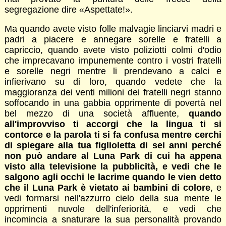
segregazione dire «Aspettate!».
Ma quando avete visto folle malvagie linciarvi madri e
padri a piacere e annegare sorelle e fratelli a
capriccio, quando avete visto poliziotti colmi d'odio
che imprecavano impunemente contro i vostri fratelli
e sorelle negri mentre li prendevano a calci e
infierivano su di loro, quando vedete che la
maggioranza dei venti milioni dei fratelli negri stanno
soffocando in una gabbia opprimente di povertà nel
bel mezzo di una società affluente,
quando
all'improvviso ti accorgi che la lingua ti si
contorce e la parola ti si fa confusa mentre cerchi
di spiegare alla tua figlioletta di sei anni perché
non può andare al Luna Park di cui ha appena
visto alla televisione la pubblicità, e vedi che le
salgono agli occhi le lacrime quando le vien detto
che il Luna Park è vietato ai bambini di colore
, e
vedi formarsi nell'azzurro cielo della sua mente le
opprimenti nuvole dell'inferiorità, e vedi che
incomincia a snaturare la sua personalità provando