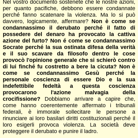
Nel vostro documento sostenete che le nostre azioni,
per quanto pacifiche, debbono essere condannate
perché fanno scatenare la violenza. Ma lo si può
davvero, logicamente, affermare?
Non è come se
condannassimo il derubato perché il fatto di
possedere del denaro ha provocato la cattiva
azione del furto? Non é come se condannassimo
Socrate perché la sua ostinata difesa della verità
e il suo scavare da filosofo dentro le cose
provocò l'opinione generale che si schierò contro
di lui finché fu costretto a bere la cicuta? Non è
come se condannassimo Gesù perché la
personale coscienza di essere Dio e la sua
indefettibile fedeltà a questa coscienza
provocarono l'azione malvagia della
crocifissione?
Dobbiamo arrivare a capire che,
come hanno coerentemente affermato i tribunali
federali, è immorale sollecitare le persone a
rinunciare ai loro basilari diritti costituzionali perché il
loro esigerli provoca violenza. La società deve
proteggere il derubato e punire il ladro.