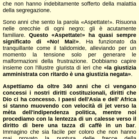
che non hanno indebitamente sofferto della malattia
della segregazione.
Sono anni che sento la parola «Aspettate!». Risuona
nelle orecchie di ogni negro; gli è acutamente
familiare.
Questo «Aspettate!» ha quasi sempre
significato di «No! Mai!»
. Ha funzionato da
tranquillante come il talidomide, alleviando per un
momento la tensione solo per generare le
malformazioni della frustrazione. Dobbiamo capire
insieme con l'illustre giurista di ieri che
«la giustizia
amministrata con ritardo è una giustizia negata»
.
Aspettiamo da oltre 340 anni che ci vengano
concessi i nostri diritti costituzionali, diritti che
Dio ci ha concesso. I paesi dell'Asia e dell' Africa
si stanno muovendo con velocità di jet verso la
mèta dell'indipendenza politica, mentre noi
procediamo con la lentezza di un calesse verso il
diritto di bere una tazza di caffè in un bar
.
Immagino che sia facile per coloro che non hanno
mai provato la puntura delle frecce della