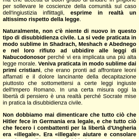
per sollevare le coscienze della comunità sul caso
dell'ingiustizia inflittagli,
esprime in realtà un
altissimo rispetto della legge
.
Naturalmente, non c'è niente di nuovo in questo
tipo di disubbidienza civile. La si vede praticata in
modo sublime in Shadrach, Meshach e Abednego
e nel loro rifiuto ad ubbidire alle leggi di
Nabucodonosor
perché vi era implicata una più alta
legge morale.
Veniva praticata in modo sublime dai
primi cristiani
, che erano pronti ad affrontare leoni
affamati e il dolore lancinante della decapitazione
piuttosto che sottomettersi a certe leggi ingiuste
dell'Impero Romano. In una certa misura oggi la
libertà di pensiero è una realtà perché Socrate mise
in pratica la disubbidienza civile.
Non dobbiamo mai dimenticare che tutto ciò che
Hitler fece in Germania era legale, e che tutto ciò
che fecero i combattenti per la libertà d'Ungheria
era «illegale». Era «illegale» aiutare e consolare