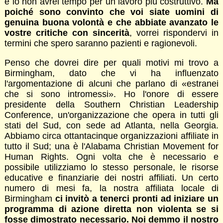
e io non avrei tempo per un lavoro più costruttivo.
Ma
poiché sono convinto che voi siate uomini di
genuina buona volontà e che abbiate avanzato le
vostre critiche con sincerità
, vorrei rispondervi in
termini che spero saranno pazienti e ragionevoli.
Penso che dovrei dire per quali motivi mi trovo a
Birmingham, dato che vi ha influenzato
l'argomentazione di alcuni che parlano di «estranei
che si sono intromessi». Ho l'onore di essere
presidente della Southern Christian Leadership
Conference, un'organizzazione che opera in tutti gli
stati del Sud, con sede ad Atlanta, nella Georgia.
Abbiamo circa ottantacinque organizzazioni affiliate in
tutto il Sud; una è l'Alabama Christian Movement for
Human Rights. Ogni volta che è necessario e
possibile utilizziamo lo stesso personale, le risorse
educative e finanziarie dei nostri affiliati. Un certo
numero di mesi fa, la nostra affiliata locale di
Birmingham
ci invitò a tenerci pronti ad iniziare un
programma di azione diretta non violenta se si
fosse dimostrato necessario. Noi demmo il nostro