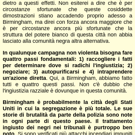
dietro a questi effetti. Non esiterei a dire che è per
circostanze sfortunate che queste cosiddette
dimostrazioni stiano accadendo proprio adesso a
Birmingham, ma direi con forza ancora maggiore che
è per circostanze ancora più sfortunate che la
struttura del potere bianco di questa città non abbia
lasciato alla comunità negra altra alternativa.
In qualunque campagna non violenta bisogna fare
quattro passi fondamentali: 1) raccogliere i fatti
per determinare dove si radichi l'ingiustizia; 2)
negoziare; 3) autopurificarsi e 4) intraprendere
un'azione diretta
. Qui, a Birmingham, abbiamo fatto
tutti e quattro questi passi. Non c'è dubbio che
l'ingiustizia razziale è dovunque in questa comunità.
Birmingham è probabilmente la città degli Stati
Uniti in cui la segregazione è più totale. Le sue
storie di brutalità da parte della polizia sono note
in ogni parte di questo paese. Il trattamento
ingiusto dei negri nei tribunali è purtroppo ben
noto
. Si sono verificati più attacchi incendiari impuniti