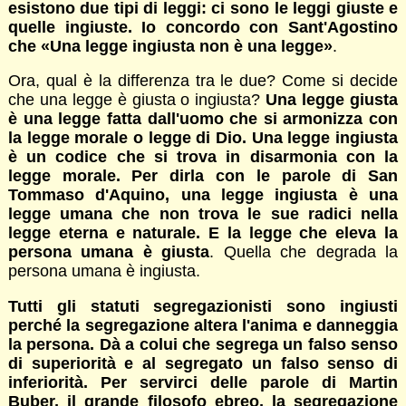
esistono due tipi di leggi: ci sono le leggi giuste e
quelle ingiuste. Io concordo con Sant'Agostino
che «Una legge ingiusta non è una legge»
.
Ora, qual è la differenza tra le due? Come si decide
che una legge è giusta o ingiusta?
Una legge giusta
è una legge fatta dall'uomo che si armonizza con
la legge morale o legge di Dio. Una legge ingiusta
è un codice che si trova in disarmonia con la
legge morale. Per dirla con le parole di San
Tommaso d'Aquino, una legge ingiusta è una
legge umana che non trova le sue radici nella
legge eterna e naturale. E la legge che eleva la
persona umana è giusta
. Quella che degrada la
persona umana è ingiusta.
Tutti gli statuti segregazionisti sono ingiusti
perché la segregazione altera l'anima e danneggia
la persona. Dà a colui che segrega un falso senso
di superiorità e al segregato un falso senso di
inferiorità. Per servirci delle parole di Martin
Buber, il grande filosofo ebreo, la segregazione