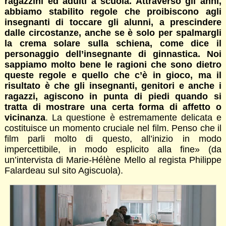
ragazzini ed adulti a scuola. Attraverso gli anni,
abbiamo stabilito regole che proibiscono agli
insegnanti di toccare gli alunni, a prescindere
dalle circostanze, anche se è solo per spalmargli
la crema solare sulla schiena, come dice il
personaggio dell’insegnante di ginnastica. Noi
sappiamo molto bene le ragioni che sono dietro
queste regole e quello che c’è in gioco, ma il
risultato è che gli insegnanti, genitori e anche i
ragazzi, agiscono in punta di piedi quando si
tratta di mostrare una certa forma di affetto o
vicinanza
. La questione è estremamente delicata e
costituisce un momento cruciale nel film. Penso che il
film parli molto di questo, all’inizio in modo
impercettibile, in modo esplicito alla fine» (da
un’intervista di Marie-Hélène Mello al regista Philippe
Falardeau sul sito Agiscuola).