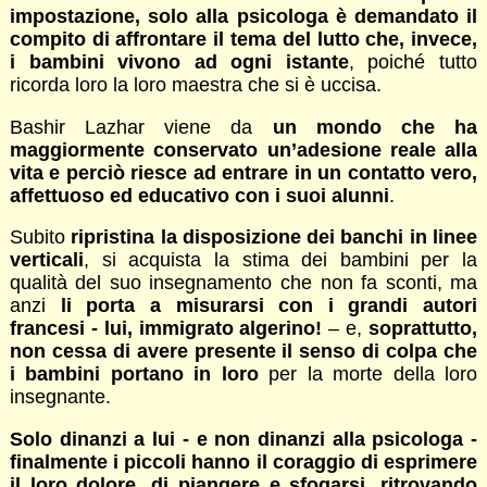
impostazione, solo alla psicologa è demandato il
compito di affrontare il tema del lutto che, invece,
i bambini vivono ad ogni istante
, poiché tutto
ricorda loro la loro maestra che si è uccisa.
Bashir Lazhar viene da
un mondo che ha
maggiormente conservato un’adesione reale alla
vita e perciò riesce ad entrare in un contatto vero,
affettuoso ed educativo con i suoi alunni
.
Subito
ripristina la disposizione dei banchi in linee
verticali
, si acquista la stima dei bambini per la
qualità del suo insegnamento che non fa sconti, ma
anzi
li porta a misurarsi con i grandi autori
francesi - lui, immigrato algerino!
– e,
soprattutto,
non cessa di avere presente il senso di colpa che
i bambini portano in loro
per la morte della loro
insegnante.
Solo dinanzi a lui - e non dinanzi alla psicologa -
finalmente i piccoli hanno il coraggio di esprimere
il loro dolore, di piangere e sfogarsi, ritrovando