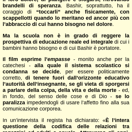
brandelli di speranza
. Bashir, soprattutto, ha il
coraggio di
“toccarli” anche fisicamente, con
scappellotti quando lo meritano ed ancor più con
l’abbraccio di cui hanno bisogno nel dolore
.
Ma la scuola non è in grado di reggere la
prospettiva di educazione reale ed integrale
di cui i
bambini hanno bisogno e di cui Bashir è portatore.
Il film esprime l’
empasse
- monito anche per la
catechesi -
alla quale il sistema scolastico si
condanna se decide
, per essere politicamente
corretto,
di tenere fuori dall’orizzonte educativo
l’autorità dell’insegnante, se gli vieta di sporgersi
a parlare della colpa, della vita e della morte
- ed,
in fondo, del senso delle cose e di Dio -
se lo
paralizza
impedendogli di usare l’affetto fino alla sua
comunicazione corporea.
In un’intervista il regista ha dichiarato: «
È l’intera
questione della codifica delle relazioni tra